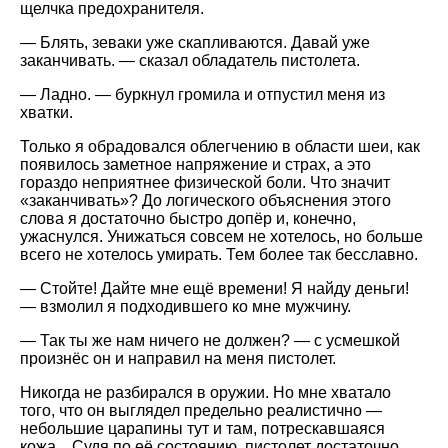
щелчка предохранителя.
— Блять, зеваки уже скапливаются. Давай уже
заканчивать. — сказал обладатель пистолета.
— Ладно. — буркнул громила и отпустил меня из
хватки.
Только я обрадовался облегчению в области шеи, как
появилось заметное напряжение и страх, а это
гораздо неприятнее физической боли. Что значит
«заканчивать»? До логического объяснения этого
слова я достаточно быстро допёр и, конечно,
ужаснулся. Унижаться совсем не хотелось, но больше
всего не хотелось умирать. Тем более так бесславно.
— Стойте! Дайте мне ещё времени! Я найду деньги!
— взмолил я подходившего ко мне мужчину.
— Так ты же нам ничего не должен? — с усмешкой
произнёс он и направил на меня пистолет.
Никогда не разбирался в оружии. Но мне хватало
того, что он выглядел предельно реалистично —
небольшие царапины тут и там, потрескавшаяся
кожа... Судя по её состоянию, пистолет достаточно