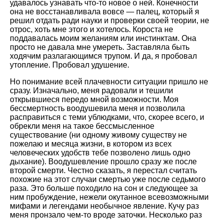
удавалось узнавать что-то новое о ней. Конечности
она не восстанавливала вовсе — палец, который я
решил отдать ради науки и проверки своей теории, не
отрос, хоть мне этого и хотелось. Короста не
поддавалась моим желаниям или инстинктам. Она
просто не давала мне умереть. Заставляла быть
ходячим разлагающимся трупом. И да, я пробовал
утопление. Пробовал удушение.
Но понимание всей плачевности ситуации пришло не
сразу. Изначально, меня радовали и тешили
открывшиеся передо мной возможности. Моя
бессмертность воодушевила меня и позволила
расправиться с теми ублюдками, что, скорее всего, и
обрекли меня на такое бессмысленное
существование (ни одному живому существу не
пожелаю и месяца жизни, в котором из всех
человеческих удобств тебе позволено лишь одно
дыхание). Воодушевление прошло сразу же после
второй смерти. Честно сказать, я перестал считать
похожие на этот случаи смертью уже после седьмого
раза. Это больше походило на сон и следующее за
ним пробуждение, нежели окутанное всевозможными
мифами и легендами необычное явление. Кучу раз
меня пронзало чем-то вроде заточки. Несколько раз