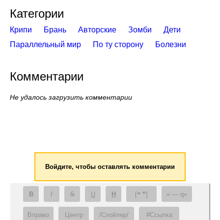
Категории
Крипи
Брань
Авторские
Зомби
Дети
Параллельный мир
По ту сторону
Болезни
Комментарии
Не удалось загрузить комментарии
Войдите, чтобы оставлять комментарии
B
I
S
U
H
[❝ ❞]
— q
Вправо
Центр
/Спойлер/
#Ссылка