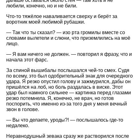
дальше оставался около стен — там хоть и не
любили, конечно, но и не били.
Что-то тяжёлое наваливается сверху и берёт за
воротник моей любимой рубашки.
— Так что ты сказал? — изо рта громилы вместе со
словами вылетели и слюни, что приземлились на моё
лицо.
— Я вам ничего не должен. — повторил я фразу, что и
начала этот фарс.
За спиной вышибалы послышался чей-то смех. Судя
по всему, это был одобрительный знак для очередного
удара. Я резко опустил голову и зажмурился, дабы он
пришёлся на лоб, но боль раздалась в виске. Этот
удар был намного сильнее — картинка перед глазами
резко потемнела. Я, конечно, не врач, но готов
поспорить, что именно из-за того дня у меня вечный
звон в голове.
— Вы что делаете, уроды?! — послышалось где-то
недалеко.
Неравнодушный зевака сразу же растворился после