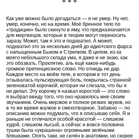
* * *
Как уже можно было догадаться — я не умер. Ну нет,
умер, конечно, но на время. Моё бренное тело по
«традиции» было скинуто в яму, что предназначается
для мертвецов, которые в теории могут переносить
заразу. Может, там я это и подхватил. А может,
подхватил это за несколько дней до идиотского фарса
с напыщенным Быком и Стрелком. В целом, из-за
моего небольшого склада ума, я даже и не знаю, как
это обозвать. Проклятие, аль ещё какое-нибудь
громкое претенциозное слово. Но отнюдь не дар.
Каждое место на моём теле, в котором в тот день
отзывалась пульсирующая боль, покрылась странной
зеленоватой корочкой, которая ни слезала, что бы я
ни делал. Эту корочку я назвал коростой — это слово
я выбрал ввиду того, что оно нравилось мне своим
звучанием. Очень мерзкое и полное резких звуков, но
в то же время жалкое и смехотворное. Забавно — по
описанию можно подумать, что я описываю себя. Я и
раньше не отличался особой красотой — слишком
худой, слишком лысый, а сейчас и вовсе половина
тушки была «украшена» огромными зелёными
бляшками. Опять таки, не силён в анатомии, но скорее