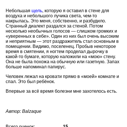
Небольшая
щель
, которую я оставил в стене для
воздуха и небольшого лучика света, чем-то
накрылась. Это меня, собственно, и разбудило.
Странный диалект раздался за стеной. Потом
несколько необычных голосов — слишком громких и
«уверенных в себе». Один из них был очень высоким
и неприятным — этот раздражитель стал основным в
помещении. Видимо, поселенец. Пробыв некоторое
время в смятении, я ногтем проделал дырочку в
какой-то бумаге, которую наложили на «мою» стену.
Она не была похожа на обычную или газетную. Запах
больше напоминал папирус.
Человек лежал на кровати прямо в «моей» комнате и
спал. Это был ребёнок.
Впервые за всё время болезни мне захотелось есть.
Автор: Balzaque
Всего оценок:
15