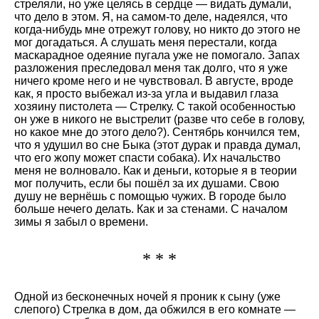
стреляли, но уже целясь в сердце — видать думали,
что дело в этом. Я, на самом-то деле, надеялся, что
когда-нибудь мне отрежут голову, но никто до этого не
мог догадаться. А слушать меня перестали, когда
маскарадное одеяние пугала уже не помогало. Запах
разложения преследовал меня так долго, что я уже
ничего кроме него и не чувствовал. В августе, вроде
как, я просто выбежал из-за угла и выдавил глаза
хозяину пистолета — Стрелку. С такой особенностью
он уже в никого не выстрелит (разве что себе в голову,
но какое мне до этого дело?). Сентябрь кончился тем,
что я удушил во сне Быка (этот дурак и правда думал,
что его жопу может спасти собака). Их начальство
меня не волновало. Как и деньги, которые я в теории
мог получить, если бы пошёл за их душами. Свою
душу не вернёшь с помощью чужих. В городе было
больше нечего делать. Как и за стенами. С началом
зимы я забыл о времени.
* * *
Одной из бесконечных ночей я проник к сыну (уже
слепого) Стрелка в дом, да обжился в его комнате —