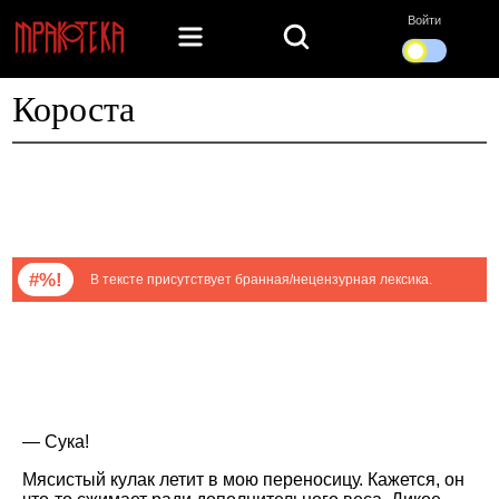
Войти
Короста
#%!
В тексте присутствует бранная/нецензурная лексика.
— Сука!
Мясистый кулак летит в мою переносицу. Кажется, он