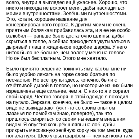
всего, внутри я выглядел ещё ужаснее. Хорошо, что
никто и никогда не вскроет меня, дабы насладиться
моими внутренностями. Зелёными внутренностями.
Это, кстати, хорошее название для
консервированного гороха. К другим моим не очень
приятным болячкам прибавилась эта, и я её не особо
взлюбил — раньше было достаточно шляпы, дабы
скрыться в толпе, а сейчас приходится укутываться в
дырявый плащ и жиденькое подобие шарфа. У него
ниток было не больше, чем волос у меня на голове.
Но он был бесплатным. Этого мне хватало.
Было принято решение покинуть яму, как бы мне ни
было удобно лежать на горке своих братьев по
несчастью. Не все трупы здесь, конечно, были с
отчётливой дырой в голове, но некоторые из них были
изрешечены ещё сильнее, чем я. С них-то я и сорвал
свой наряд. Честно говоря, в этой одежде я походил
на пугало. Зеркала, конечно, не было — такое в целом
виде не выкидывают (уж я-то со своим опытом
лазанья по помойкам знаю, поверьте), так что
пришлось смириться со своим нынешним внешним
видом. Я опустил козырёк шляпы на лоб, дабы
прикрыть массивную зелёную корку на том месте, куда
попала пуля. Шею укрыл шарфом — нежная кожа там