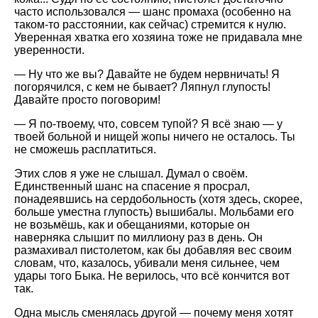
часто использовался — шанс промаха (особенно на
таком-то расстоянии, как сейчас) стремится к нулю.
Уверенная хватка его хозяина тоже не придавала мне
уверенности.
— Ну что же вы? Давайте не будем нервничать! Я
погорячился, с кем не бывает? Ляпнул глупость!
Давайте просто поговорим!
— Я по-твоему, что, совсем тупой? Я всё знаю — у
твоей больной и нищей жопы ничего не осталось. Ты
не сможешь расплатиться.
Этих слов я уже не слышал. Думал о своём.
Единственный шанс на спасение я просрал,
понадеявшись на сердобольность (хотя здесь, скорее,
больше уместна глупость) вышибалы. Мольбами его
не возьмёшь, как и обещаниями, которые он
наверняка слышит по миллиону раз в день. Он
размахивал пистолетом, как бы добавляя вес своим
словам, что, казалось, убивали меня сильнее, чем
удары того Быка. Не верилось, что всё кончится вот
так.
Одна мысль сменялась другой — почему меня хотят