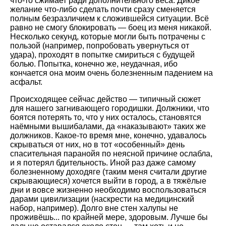
что-то сжимает ради дополнительного веса. Дикое
желание что-либо сделать почти сразу сменяется
полным безразличием к сложившейся ситуации. Всё
равно не смогу блокировать — боец из меня никакой.
Несколько секунд, которые могли быть потрачены с
пользой (например, попробовать увернуться от
удара), проходят в попытке смириться с будущей
болью. Попытка, конечно же, неудачная, ибо
кончается она моим очень болезненным падением на
асфальт.
Происходящее сейчас действо — типичный сюжет
для нашего загнивающего городишки. Должники, что
боятся потерять то, что у них осталось, становятся
наёмными вышибалами, да «наказывают» таких же
должников. Какое-то время мне, конечно, удавалось
скрываться от них, но в тот «особенный» день
спасительная паранойя по неясной причине ослабла,
и я потерял бдительность. Иной раз даже самому
болезненному доходяге (таким меня считали другие
скрывающиеся) хочется выйти в город, а в тяжёлые
дни и вовсе жизненно необходимо воспользоваться
дарами цивилизации (наскрести на медицинский
набор, например). Долго вне стен халупы не
проживёшь... по крайней мере, здоровым. Лучше бы