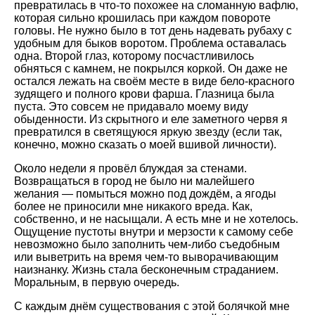
превратилась в что-то похожее на сломанную вафлю,
которая сильно крошилась при каждом повороте
головы. Не нужно было в тот день надевать рубаху с
удобным для быков воротом. Проблема оставалась
одна. Второй глаз, которому посчастливилось
обняться с камнем, не покрылся коркой. Он даже не
остался лежать на своём месте в виде бело-красного
зудящего и полного крови фарша. Глазница была
пуста. Это совсем не придавало моему виду
обыденности. Из скрытного и еле заметного червя я
превратился в светящуюся яркую звезду (если так,
конечно, можно сказать о моей вшивой личности).
Около недели я провёл блуждая за стенами.
Возвращаться в город не было ни малейшего
желания — помыться можно под дождём, а ягоды
более не приносили мне никакого вреда. Как,
собственно, и не насыщали. А есть мне и не хотелось.
Ощущение пустоты внутри и мерзости к самому себе
невозможно было заполнить чем-либо съедобным
или выветрить на время чем-то выворачивающим
наизнанку. Жизнь стала бесконечным страданием.
Моральным, в первую очередь.
С каждым днём существования с этой болячкой мне