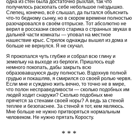
одна из стен была достаточно рыхлая, так что
получилось раскопать себе небольшое гнёздышко.
Слепец, конечно, всё слышал, да пытался объяснить
что-то бедному сынку, но в скором времени полностью
разочаровался в своём отпрыске. Тот абсолютно не
верил в россказни своего старика о странных звуках в
дальней части комнаты — уповал на местное
нашествие крыс. Стрелок однажды вышел из дома и
больше не вернулся. Я не скучал.
Я прокопался чуть глубже и собрал всю глину и
земельку на выходе из берлоги. Пришлось ещё
немного покопать, дабы закрыть всю
образовавшуюся дыру полностью. Вздохнув полной
грудью и покашляв, я смирился со своей ролью червя.
Если мне и суждено жить вечно, то точно не в мире,
что полон несправедливости — сколько подобных им
людей ходит снаружи? Сколько подобных мне
прячется за стенами своей норы? А ведь за стеной
теплее и безопаснее. За стеной я тот, кем являюсь.
Мне больше не нужно притворяться нормальным
человеком. Не нужно прятать Коросту.
* * *