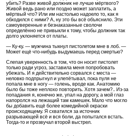
убить? Разве живой должник не лучше мёртвого?
Живой ведь рано или поздно может заплатить, а
мёртвый что? Или им настолько надоело то, как я
обходился с ними? А, ну это бы всё объяснило. Эти
самоуверенные и безнаказанные сволочи
определённо не привыкли к тому, чтобы должник так
долго уклоняется от платы.
— Ку-ку. — мужчина тыкнул пистолетом мне в лоб. —
Может ещё что-нибудь выдумаешь перед смертью?
Слепая уверенность в том, что он носит пистолет
только ради угроз, заставила меня попробовать
убежать. И я действительно сорвался с места —
неловко подпрыгнул и улепётывал, пока пуля не
попала мне в ногу — голень, вроде как. Анатомию
было бы тоже неплохо повторить. Хотя зачем?.. Из-за
попадания я, конечно же, упал на дорогу, а мой глаз
напоролся на лежащий там камешек. Мало что могло
бы добавить ещё более комедийной окраски
происходящему. Я схватился за источник
разрывающей всё и вся боли, да попытался встать.
Тогда-то и прозвучал второй выстрел.