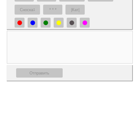
Сноска
* * *
|Кат|
1