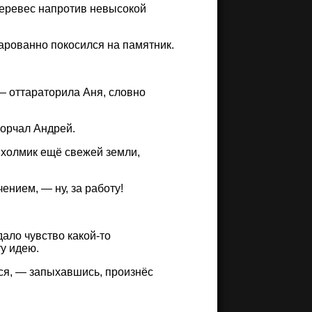
перевес напротив невысокой
чарованно покосился на памятник.
— оттараторила Аня, словно
ворчал Андрей.
 холмик ещё свежей земли,
ением, — ну, за работу!
дало чувство какой-то
у идею.
ся, — запыхавшись, произнёс