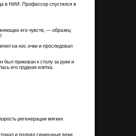
да в НИИ. Профессор спустился в
лняющих его чувств, — образец
!
епил на нос очки и проследовал
 был прикован к столу за руки и
ась его грудная клетка.
корость регенерации мягких
астонал и поднял синюшные веки.