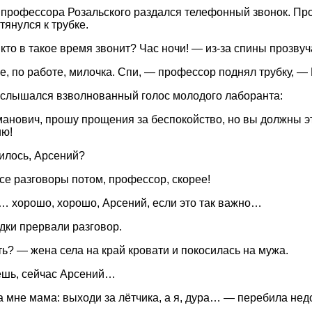
 профессора Розальского раздался телефонный звонок. Про
тянулся к трубке.
 кто в такое время звонит? Час ночи! — из-за спины прозву
, по работе, милочка. Спи, — профессор поднял трубку, — 
ослышался взволнованный голос молодого лаборанта:
анович, прошу прощения за беспокойство, но вы должны эт
ию!
илось, Арсений?
се разговоры потом, профессор, скорее!
у… хорошо, хорошо, Арсений, если это так важно…
удки прервали разговор.
ть? — жена села на край кровати и покосилась на мужа.
шь, сейчас Арсений…
 мне мама: выходи за лётчика, а я, дура… — перебила не