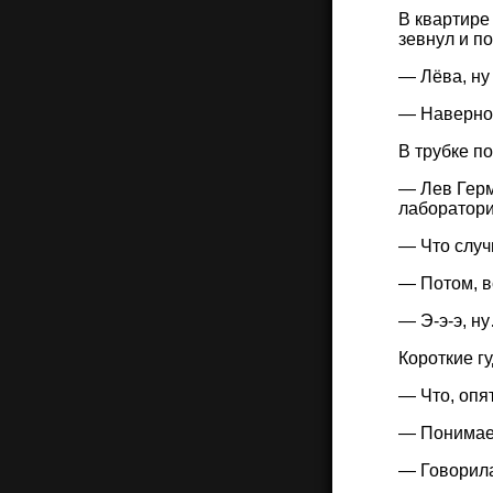
В квартире
зевнул и по
— Лёва, ну
— Наверное
В трубке п
— Лев Герм
лаборатор
— Что случ
— Потом, в
— Э-э-э, н
Короткие г
— Что, опя
— Понимае
— Говорила