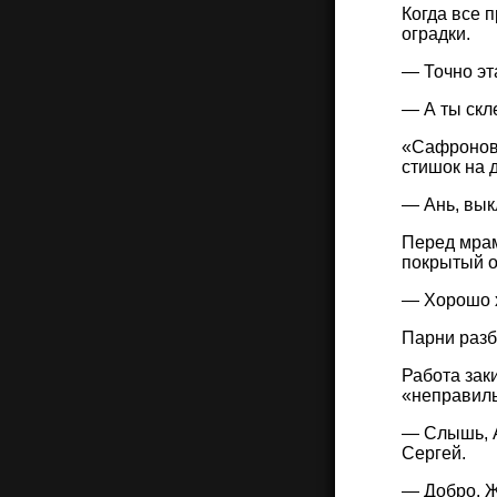
Когда все 
оградки.
— Точно эт
— А ты скл
«Сафронова
стишок на 
— Ань, вык
Перед мрам
покрытый о
— Хорошо х
Парни разб
Работа зак
«неправиль
— Слышь, А
Сергей.
— Добро. Ж