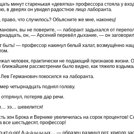
цать минут старенькая «девятка» профессора стояла у вхо
ю, в дверях он увидел радостное лицо лаборанта.
 право, что случилось? Объясните же мне, наконец!
анович, вы не поверите, — лаборант задыхался от перепо
рнадцать, он, — Арсений перевёл дыхание, — он заговорил
 быть! — профессор накинул белый халат, возмущённо нац
том.
ежал человек, практически не подающий признаков жизни. Он
ри ближайшем рассмотрении было видно, как тяжело вздымал
 Лев Германович покосился на лаборанта.
мер четырнадцать поднял голову.
отпрянул, потеряв дар речи.
и… ээ… шевелится!
ть зон Брока и Вернике увеличилась на сорок процентов! С
а все шестьдесят, профессор!
о-кт-о-ор! А-а-а-ы-ы-ых… — образец разинул рот, хрипло з