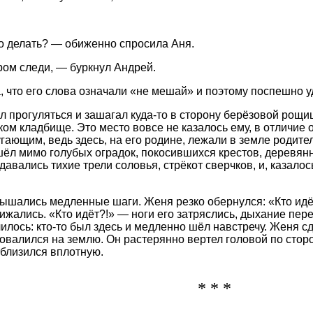
о делать? — обиженно спросила Аня.
ом следи, — буркнул Андрей.
, что его слова означали «не мешай» и поэтому поспешно у
 прогуляться и зашагал куда-то в сторону берёзовой рощиц
ом кладбище. Это место вовсе не казалось ему, в отличие 
угающим, ведь здесь, на его родине, лежали в земле родит
ёл мимо голубых оградок, покосившихся крестов, деревянн
авались тихие трели соловья, стрёкот сверчков, и, казалос
ышались медленные шаги. Женя резко обернулся: «Кто идё
ижались. «Кто идёт?!» — ноги его затряслись, дыхание пе
чилось: кто-то был здесь и медленно шёл навстречу. Женя с
повалился на землю. Он растерянно вертел головой по сторо
иблизился вплотную.
* * *