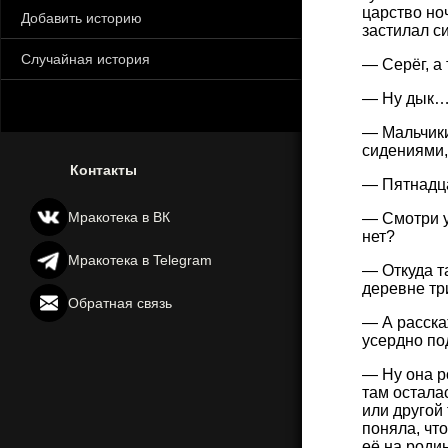
царство но
Добавить историю
застилал с
Случайная история
— Серёг, а
— Ну дык… 
— Мальчики
сидениями,
Контакты
— Пятнадца
Мракотека в ВК
— Смотри у
нет?
Мракотека в Telegram
— Откуда та
деревне тр
Обратная связь
— А расскаж
усердно по
— Ну она р
там остала
или другой 
поняла, что
её на роди