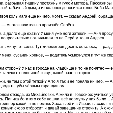
чи, разрывая тишину протяжным гулом мотора. Пассажиры 
изый табачный дым, а из колонок доносился голос Боба Мар
 твоя колымага ещё ничего, могёт, — сказал Андрей, обраща
— многозначительно произнёс Серёга.
, а долго ещё ехать? У меня уже ноги затекли, — Аня про
 вопросительно поглядывая то на Серёгу, то на Андрея.
ть минут от силы. Тут километров десять осталось, — разда
 меня, сусанин хренов, — водитель усмехнулся и тут же сп
м сторож? У нас в городе на кладбище и то не понятно — ест
и калеки с половиной живут, какой нахер сторож…
и, чё там с этой тёткой? А то я так и не поняла ничего, —
дводить губы чёрным карандашом.
одом отсюда, из Михайловки. А жила в Новосибе: учиться у
сь. Папика богатого себе нашла, всё нормуль у них было… А 
триппер какой, я не помню. Хахаль её и в Израиль возил, и в
 коньки скоро отбросит, и давай завещание строчить. А око
не, как в завещании было написано. Но до этого папик её р