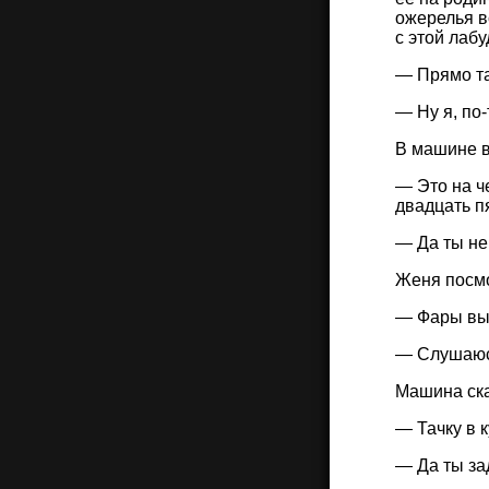
ожерелья в
с этой лаб
— Прямо та
— Ну я, по
В машине в
— Это на ч
двадцать п
— Да ты не
Женя посмо
— Фары выр
— Слушаюсь
Машина ска
— Тачку в 
— Да ты за