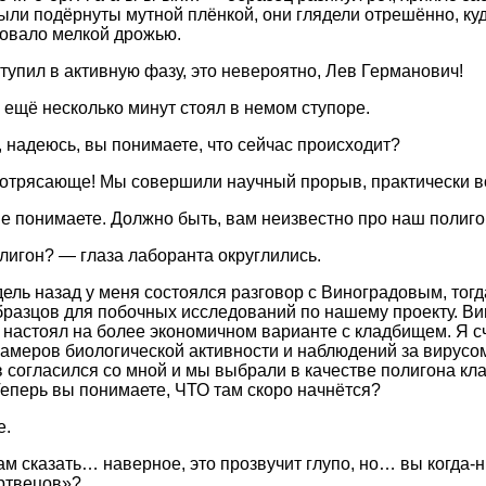
ыли подёрнуты мутной плёнкой, они глядели отрешённо, куда
овало мелкой дрожью.
тупил в активную фазу, это невероятно, Лев Германович!
ещё несколько минут стоял в немом ступоре.
 надеюсь, вы понимаете, что сейчас происходит?
отрясающе! Мы совершили научный прорыв, практически в
не понимаете. Должно быть, вам неизвестно про наш полиг
лигон? — глаза лаборанта округлились.
ель назад у меня состоялся разговор с Виноградовым, тогд
бразцов для побочных исследований по нашему проекту. В
 я настоял на более экономичном варианте с кладбищем. Я с
замеров биологической активности и наблюдений за вирусом
 согласился со мной и мы выбрали в качестве полигона кл
Теперь вы понимаете, ЧТО там скоро начнётся?
е.
вам сказать… наверное, это прозвучит глупо, но… вы когда
ртвецов»?