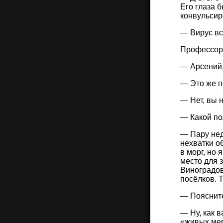
Его глаза б
конвульсир
— Вирус вс
Профессор 
— Арсений,
— Это же п
— Нет, вы 
— Какой по
— Пару нед
нехватки о
в морг, но
место для 
Виноградов
посёлков. 
— Пояснит
— Ну, как 
«живых ме