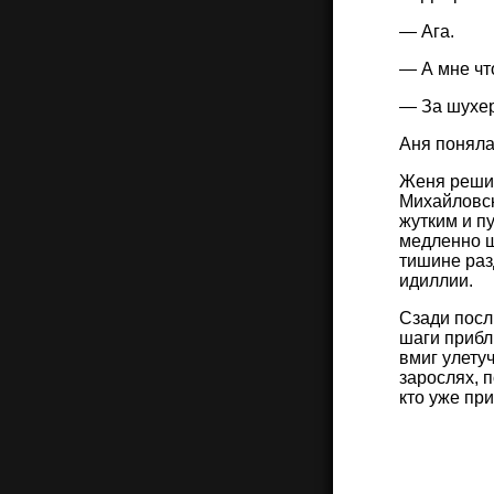
— Ага.
— А мне чт
— За шухер
Аня поняла
Женя решил
Михайловск
жутким и п
медленно ш
тишине разд
идиллии.
Сзади посл
шаги прибл
вмиг улету
зарослях, 
кто уже пр