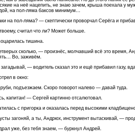
сякие на неё нацепить, не знаю зачем, крыша поехала у муж
удой, на пол-ляма баксов минимум…
ки на пол-ляма? — скептически проворчал Серёга и прибав
-твоему, считал что ли? Может больше.
оцарилась тишина.
етверых сколько, — произнёс, молчавший всё это время, Ан
ять… Во, заживём.
 загадывай, — водитель сказал это и ещё прибавил газу, вд
трел в окно:
уби, подъезжаем. Скоро поворот налево — давай туда.
, капитан! — Сергей картинно отсалютовал.
тилась с пригорка и оказалась перед высокими кладбищен
кусты загоняй, а ты, Андрюх, инструмент вытаскивай, — пр
драл уже, без тебя знаем, — буркнул Андрей.