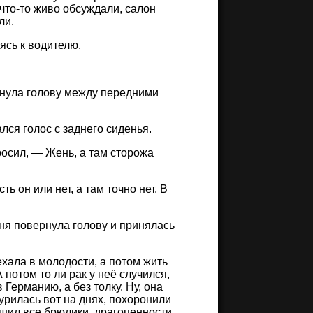
что-то живо обсуждали, салон
ли.
ясь к водителю.
сунула голову между передними
лся голос с заднего сиденья.
росил, — Жень, а там сторожа
ь он или нет, а там точно нет. В
 Аня повернула голову и принялась
ехала в молодости, а потом жить
потом то ли рак у неё случился,
 Германию, а без толку. Ну, она
чурилась вот на днях, похоронили
ешил все брюлики, драгоценности,