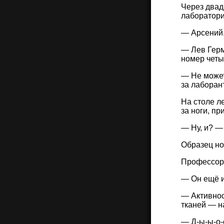
Через двад
лаборатори
— Арсений,
— Лев Герм
номер четы
— Не может
за лаборан
На столе л
за ноги, п
— Ну, и? —
Образец но
Профессор 
— Он ещё 
— Активнос
тканей — н
— Д-ы-ы-о-