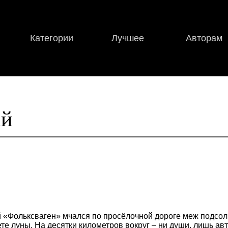
Категории
Лучшее
Авторам
ай
 «Фольксваген» мчался по просёлочной дороге меж подсол
ете луны. На десятки километров вокруг – ни души, лишь ав