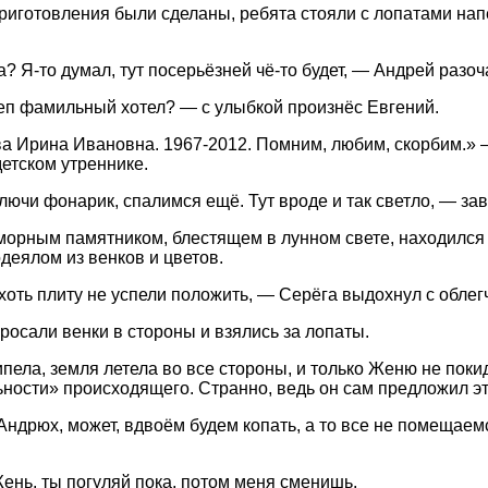
приготовления были сделаны, ребята стояли с лопатами на
а? Я-то думал, тут посерьёзней чё-то будет, — Андрей разо
еп фамильный хотел? — с улыбкой произнёс Евгений.
 Ирина Ивановна. 1967-2012. Помним, любим, скорбим.» 
детском утреннике.
лючи фонарик, спалимся ещё. Тут вроде и так светло, — за
орным памятником, блестящем в лунном свете, находился
деялом из венков и цветов.
оть плиту не успели положить, — Серёга выдохнул с облегч
росали венки в стороны и взялись за лопаты.
ипела, земля летела во все стороны, и только Женю не поки
ности» происходящего. Странно, ведь он сам предложил эт
ндрюх, может, вдвоём будем копать, а то все не помещаем
ень, ты погуляй пока, потом меня сменишь.