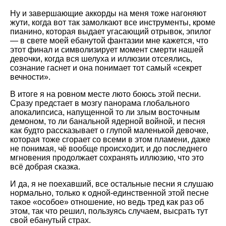
Ну и завершающие аккорды на меня тоже нагоняют
жути, когда вот так замолкают все инструменты, кроме
пианино, которая выдает угасающий отрывок, эпилог
— в свете моей ебанутой фантазии мне кажется, что
этот финал и символизирует момент смерти нашей
девочки, когда вся шелуха и иллюзии отсеялись,
сознание гаснет и она понимает тот самый «секрет
вечности».
В итоге я на ровном месте люто боюсь этой песни.
Сразу предстает в мозгу панорама глобального
апокалипсиса, напущенной то ли злым восточным
демоном, то ли банальной ядерной войной, и песня
как будто рассказывает о глупой маленькой девочке,
которая тоже сгорает со всеми в этом пламени, даже
не понимая, чё вообще происходит, и до последнего
мгновения продолжает сохранять иллюзию, что это
всё добрая сказка.
И да, я не поехавший, все остальные песни я слушаю
нормально, только к одной-единственной этой песне
такое «особое» отношение, но ведь тред как раз об
этом, так что решил, пользуясь случаем, высрать тут
свой ебанутый страх.