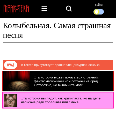
Войти
Колыбельная. Самая страшная
песня
#%!
В тексте присутствует бранная/нецензурная лексика.
Эта история может показаться странной,
фантасмагоричной или похожей на бред.
Осторожно, не вывихните мозг.
Эта история выглядит, как крипипаста, но на деле
написана ради троллинга или смеха.