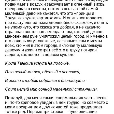
поднимает в воздух и закручивает в огненный вихрь,
превращая в скелеты, потом в пыль, а той самой
маленькой девочке кажется, что это «принцы и
Золушки кружат картинками». И опять повторяется
про наступление тьмы «волшебною сказкою», и опять
не упомянуто, что сказка эта добрая, а не какая-то
страшная восточная легенда о том, как злой джинн
мановением руки уничтожил целый город. И именно в
его ладонь лягут «нежные, ласковые» сны и мечты
всех, кто жил в этом городе, включая ту маленькую
девочку, и джинн сотрёт всё это в труху, потирая
ладони, как поется в первом куплете.
Кукла Танюша уснула на полочке,
Плюшевый мишка, одетый с иголочки,
В гости с тобою собрался к двенадцати —
Спит целый мир сонной маленькой странницы.
Пожалуй, для меня самая «нормальная» часть песни
и что-то криповое увидеть в ней трудно, но совместо с
моим восприятием других частей тоже продолжает
тот же ряд. Первые три строки — тупо описание