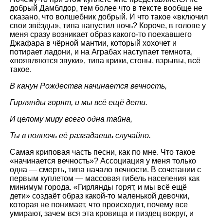
добрый Дамблдор, тем более что в тексте вообще не
сказано, что волшебник добрый. И что такое «включил
свои звёзды», типа напустил ночь? Короче, в голове у
меня сразу возникает образ какого-то поехавшего
Джафара в чёрной мантии, который хохочет и
потирает ладони, и на Аграбах наступает темнота,
«появляются звуки», типа крики, стоны, взрывы, всё
такое.
В канун Рождества начинается вечность,
Гирлянды горят, и мы всё ещё дети.
И целому миру всего одна тайна,
Ты в полночь её разгадаешь случайно.
Самая криповая часть песни, как по мне. Что такое
«начинается вечность»? Ассоциация у меня только
одна — смерть, типа начало вечности. В сочетании с
первым куплетом — массовая гибель населения как
минимум города. «Гирлянды горят, и мы всё ещё
дети» создаёт образ какой-то маленькой девочки,
которая не понимает, что происходит, почему все
умирают, зачем вся эта кровища и пиздец вокруг, и