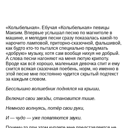
«Колыбельная». Ебучая «Колыбельная» певицы
Макsим. Впервые услышал песню по магнитоле в
машине, и мелодия песни сразу показалась какой-то
нарочито ламповой, приторно-сказочной, фальшивой,
как будто кто-то пытался специально придумать
«добрую» музыку, хотя сам вообще нихуя не добрый.
А слова песни нагоняют на меня лютую крипоту.
Вроде как всё хорошо, маленькая девочка спит и ему
снится всякая сказочная поебень, норм, но именно в
этой песне мне постоянно чудится скрытый подтекст
за каждым словом.
Бесслышно волшебник поднялся на крыши,
Включил свои звезды, становится тише.
Немного волнуясь, потёр свои руки,
И — чудо — уже появляются звуки.
Почему-то при этом куплете мне представляется не