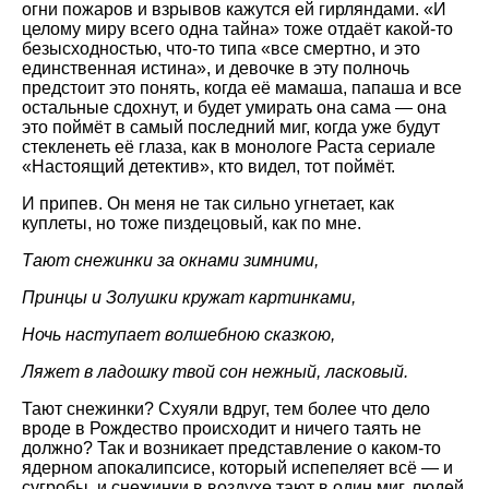
огни пожаров и взрывов кажутся ей гирляндами. «И
целому миру всего одна тайна» тоже отдаёт какой-то
безысходностью, что-то типа «все смертно, и это
единственная истина», и девочке в эту полночь
предстоит это понять, когда её мамаша, папаша и все
остальные сдохнут, и будет умирать она сама — она
это поймёт в самый последний миг, когда уже будут
стекленеть её глаза, как в монологе Раста сериале
«Настоящий детектив», кто видел, тот поймёт.
И припев. Он меня не так сильно угнетает, как
куплеты, но тоже пиздецовый, как по мне.
Тают снежинки за окнами зимними,
Принцы и Золушки кружат картинками,
Ночь наступает волшебною сказкою,
Ляжет в ладошку твой сон нежный, ласковый.
Тают снежинки? Схуяли вдруг, тем более что дело
вроде в Рождество происходит и ничего таять не
должно? Так и возникает представление о каком-то
ядерном апокалипсисе, который испепеляет всё — и
сугробы, и снежинки в воздухе тают в один миг, людей