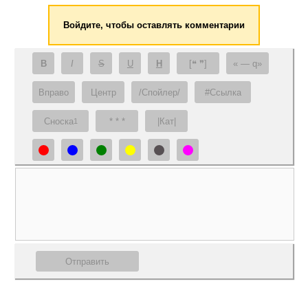
Войдите, чтобы оставлять комментарии
B
I
S
U
H
[❝ ❞]
— q
Вправо
Центр
/Спойлер/
#Ссылка
Сноска
* * *
|Кат|
1