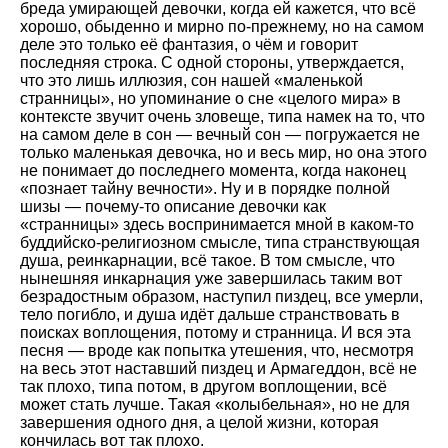
бреда умирающей девочки, когда ей кажется, что всё
хорошо, обыденно и мирно по-прежнему, но на самом
деле это только её фантазия, о чём и говорит
последняя строка. С одной стороны, утверждается,
что это лишь иллюзия, сон нашей «маленькой
странницы», но упоминание о сне «целого мира» в
контексте звучит очень зловеще, типа намек на то, что
на самом деле в сон — вечный сон — погружается не
только маленькая девочка, но и весь мир, но она этого
не понимает до последнего момента, когда наконец
«познает тайну вечности». Ну и в порядке полной
шизы — почему-то описание девочки как
«странницы» здесь воспринимается мной в каком-то
буддийско-религиозном смысле, типа странствующая
душа, реинкарнации, всё такое. В том смысле, что
нынешняя инкарнация уже завершилась таким вот
безрадостным образом, наступил пиздец, все умерли,
тело погибло, и душа идёт дальше странствовать в
поисках воплощения, потому и странница. И вся эта
песня — вроде как попытка утешения, что, несмотря
на весь этот наставший пиздец и Армагеддон, всё не
так плохо, типа потом, в другом воплощении, всё
может стать лучше. Такая «колыбельная», но не для
завершения одного дня, а целой жизни, которая
кончилась вот так плохо.