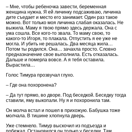
– Мне, чтобы ребеночка завести, беременная
женщина нужна. Я ей личинку подсаживаю, личинка
дите съедает и место его занимает. Один раз такое
можно. Вот только моя личинка слабая оказалась. Не
выжила. Маму я твою прямо здесь держала. Она с
ума сошла. Все кого-то звала. То маму свою, то
какого-то Игоря, то плакала. Отпустить я ее уже не
могла. И убить не решалась. Два месяца жила…
Потом ты родился. Она… зачахла просто. Словно
предназначение свое выполнила. Есть отказалась.
Дальше и померла вовсе. А я тебя оставила.
Вырастила…
Голос Тимура прозвучал глухо.
– Где она похоронена?
– Да тут прямо, во дворе. Под беседкой. Беседку тогда
ставили, яму выкопали. Ну я и похоронила там.
Он молча встал и пошел в прихожую. Бабушка тоже
молчала. В тишине хлопнула дверь.
Уже стемнело. Тимур выскочил из подъезда и
побежал. Остановился он только у беседки. Там,