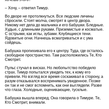
– Хочу, – ответил Тимур.
Во дворе не протолкнуться. Все людские личины
сбросили. Стоят молча, смотрят в центр двора.
Никому нет дела до мальчика и его бабушки. Бледные.
Худые, с длинными руками. Приземистые и косматые.
С острыми, как иглы, зубами. Клубящиеся тени.
Ядовитые огни. Начнешь всматриваться и с ума
сойдешь.
Бабушка пропихивала его к центру. Туда, где осталось
свободное пространство. Там расположились Те, Кто
Смотрит.
Пульс стучал в висках. Но любопытство победило
страх. Тимур попытался увидеть тех, к кому его
привели. Но взгляд все время соскакивал в сторону, а
разум отказывался воспринимать увиденное. Позже
он так и не смог вспомнить, как они выглядели. Разве
что глаза. Холодные, оценивающие, тусклые.
Бабушка вышла вперед. Она говорила о Тимуре. Те,
Кто Смотрит, внимали.