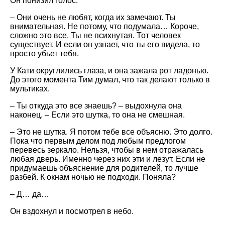
Он понизил голос.
– Они очень не любят, когда их замечают. Ты
внимательная. Не потому, что подумала… Короче,
сложно это все. Ты не психнутая. Тот человек
существует. И если он узнает, что ты его видела, то
просто убьет тебя.
У Кати округлились глаза, и она зажала рот ладонью.
До этого момента Тим думал, что так делают только в
мультиках.
– Ты откуда это все знаешь? – выдохнула она
наконец. – Если это шутка, то она не смешная.
– Это не шутка. Я потом тебе все объясню. Это долго.
Пока что первым делом под любым предлогом
перевесь зеркало. Нельзя, чтобы в нем отражалась
любая дверь. Именно через них эти и лезут. Если не
придумаешь объяснение для родителей, то лучше
разбей. К окнам ночью не подходи. Поняла?
– Д… да…
Он вздохнул и посмотрел в небо.