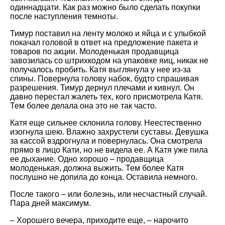
одиннадцати. Как раз можно было сделать покупки
после наступления темноты.
Тимур поставил на ленту молоко и яйца и с улыбкой
покачал головой в ответ на предложение пакета и
товаров по акции. Молоденькая продавщица
завозилась со штрихкодом на упаковке яиц, никак не
получалось пробить. Катя выглянула у нее из-за
спины. Повернула голову набок, будто спрашивая
разрешения. Тимур дернул плечами и кивнул. Он
давно перестал жалеть тех, кого присмотрела Катя.
Тем более делала она это не так часто.
Катя еще сильнее склонила голову. Неестественно
изогнула шею. Влажно захрустели суставы. Девушка
за кассой вздрогнула и повернулась. Она смотрела
прямо в лицо Кати, но не видела ее. А Катя уже пила
ее дыхание. Одно хорошо – продавщица
молоденькая, должна выжить. Тем более Катя
послушно не допила до конца. Оставила немного.
После такого – или болезнь, или несчастный случай.
Пара дней максимум.
– Хорошего вечера, приходите еще, – нарочито