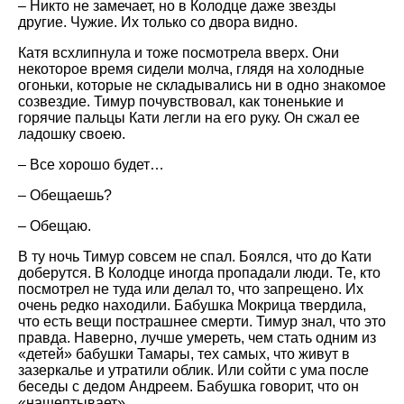
– Никто не замечает, но в Колодце даже звезды
другие. Чужие. Их только со двора видно.
Катя всхлипнула и тоже посмотрела вверх. Они
некоторое время сидели молча, глядя на холодные
огоньки, которые не складывались ни в одно знакомое
созвездие. Тимур почувствовал, как тоненькие и
горячие пальцы Кати легли на его руку. Он сжал ее
ладошку своею.
– Все хорошо будет…
– Обещаешь?
– Обещаю.
В ту ночь Тимур совсем не спал. Боялся, что до Кати
доберутся. В Колодце иногда пропадали люди. Те, кто
посмотрел не туда или делал то, что запрещено. Их
очень редко находили. Бабушка Мокрица твердила,
что есть вещи пострашнее смерти. Тимур знал, что это
правда. Наверно, лучше умереть, чем стать одним из
«детей» бабушки Тамары, тех самых, что живут в
зазеркалье и утратили облик. Или сойти с ума после
беседы с дедом Андреем. Бабушка говорит, что он
«нашептывает».