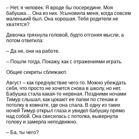
– Нет, я человек. Я вроде бы посередине. Моя
бабушка… Она из них. Усыновила меня, когда совсем
маленький был. Она хорошая. Тебя родители не
хватятся?
Девочка тряхнула головой, будто отгоняя мысли, а
потом ответила:
– Да не, они на работе.
– Пошли тогда. Покажу, как с отражениями играть.
Общие секреты сближают.
Август – как предчувствие чего-то. Можно убеждать
себя, что просто не хочется снова в школу, но нет.
Бабушка стала какая-то нервная. Поздними ночами
Тимур слышал, как цокают ее лапки по стенам и
потолку в комнате, где она спала. В одну из таких
ночей Тимур открыл глаза и увидел бабушку прямо
над собой. Она свесилась с потолка, вывернула
голову и замерла неподвижно.
– Ба, ты чего?