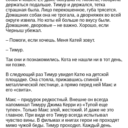
держаться подальше. Тимур и держался, тетка
страшная была. Лицо перекошенное, губа трясется.
Домашних собак она не трогала, а дворняжек во всей
округе извела. Но коты ей больше по вкусу были.
Домашние, дворовые – не важно. Хорошо, если
Черныш убежал.
– Помоги, если хочешь. Меня Катей зовут.
– Тимур.
Так они и познакомились. Кота не нашли ни в тот день,
ни позже.
В следующий раз Тимур увидел Катю на детской
площадке. Она стояла, прижавшись спиной к
металлической лестнице, а прямо перед ней Макс и
его «свита».
Макс – придурок редкостный. Внешне он всегда
напоминал Тимуру Джима Керри из «Тупой еще
тупее». Только Макс злой, жестокий. И даже не это
главное. При виде его Тимур всегда испытывал
чувство вины. В фильмах и книгах герои не проходят
мимо чужой беды. Тимур проходил. Каждый день.