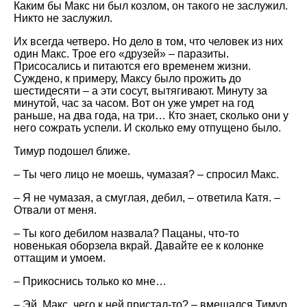
Каким бы Макс ни был козлом, он такого не заслужил.
Никто не заслужил.
Их всегда четверо. Но дело в том, что человек из них
один Макс. Трое его «друзей» – паразиты.
Присосались и питаются его временем жизни.
Суждено, к примеру, Максу было прожить до
шестидесяти – а эти сосут, вытягивают. Минуту за
минутой, час за часом. Вот он уже умрет на год
раньше, на два года, на три… Кто знает, сколько они у
него сожрать успели. И сколько ему отпущено было.
Тимур подошел ближе.
– Ты чего лицо не моешь, чумазая? – спросил Макс.
– Я не чумазая, а смуглая, дебил, – ответила Катя. –
Отвали от меня.
– Ты кого дебилом назвала? Пацаны, что-то
новенькая оборзела вкрай. Давайте ее к колонке
оттащим и умоем.
– Прикоснись только ко мне…
– Эй, Макс, чего к ней пристал-то? – вмешался Тимур.