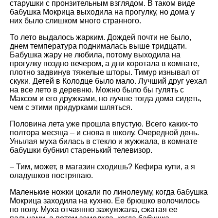
старушки с пронзительным взглядом. В таком виде
бабушка Мокрица выходила на прогулку, но дома у
них было слишком много странного.
То лето выдалось жарким. Дождей почти не было,
днем температура поднималась выше тридцати.
Бабушка жару не любила, потому выходила на
прогулку поздно вечером, а дни коротала в комнате,
плотно задвинув тяжелые шторы. Тимур изнывал от
скуки. Детей в Колодце было мало. Лучший друг уехал
на все лето в деревню. Можно было бы гулять с
Максом и его дружками, но лучше тогда дома сидеть,
чем с этими придурками шляться.
Половина лета уже прошла впустую. Всего каких-то
полтора месяца – и снова в школу. Очередной день.
Унылая муха билась в стекло и жужжала, в комнате
бабушки бубнил старенький телевизор.
– Тим, может, в магазин сходишь? Кефира купи, а я
оладушков постряпаю.
Маленькие ножки цокали по линолеуму, когда бабушка
Мокрица заходила на кухню. Ее брюшко волочилось
по полу. Муха отчаянно зажужжала, сжатая ее