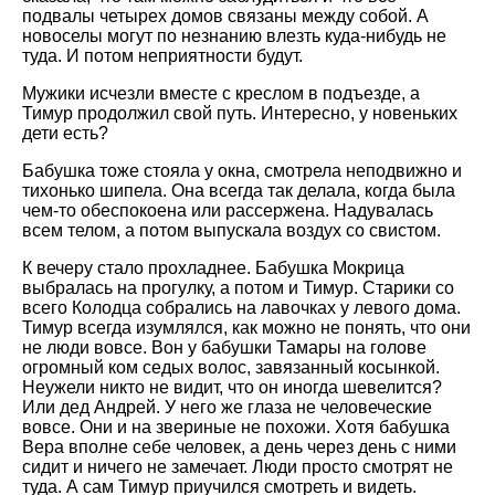
подвалы четырех домов связаны между собой. А
новоселы могут по незнанию влезть куда-нибудь не
туда. И потом неприятности будут.
Мужики исчезли вместе с креслом в подъезде, а
Тимур продолжил свой путь. Интересно, у новеньких
дети есть?
Бабушка тоже стояла у окна, смотрела неподвижно и
тихонько шипела. Она всегда так делала, когда была
чем-то обеспокоена или рассержена. Надувалась
всем телом, а потом выпускала воздух со свистом.
К вечеру стало прохладнее. Бабушка Мокрица
выбралась на прогулку, а потом и Тимур. Старики со
всего Колодца собрались на лавочках у левого дома.
Тимур всегда изумлялся, как можно не понять, что они
не люди вовсе. Вон у бабушки Тамары на голове
огромный ком седых волос, завязанный косынкой.
Неужели никто не видит, что он иногда шевелится?
Или дед Андрей. У него же глаза не человеческие
вовсе. Они и на звериные не похожи. Хотя бабушка
Вера вполне себе человек, а день через день с ними
сидит и ничего не замечает. Люди просто смотрят не
туда. А сам Тимур приучился смотреть и видеть.