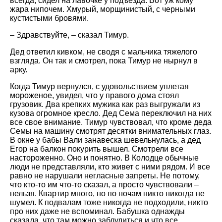
всегда, сидел на лавочке у подъезда. Вот уж кому
жара нипочем. Хмурый, морщинистый, с черными
кустистыми бровями.
– Здравствуйте, – сказал Тимур.
Дед ответил кивком, не сводя с мальчика тяжелого
взгляда. Он так и смотрел, пока Тимур не нырнул в
арку.
Когда Тимур вернулся, с удовольствием уплетая
мороженое, увидел, что у правого дома стоял
грузовик. Два крепких мужика как раз выгружали из
кузова огромное кресло. Дед Сема переключил на них
все свое внимание. Тимур чувствовал, что кроме деда
Семы на машину смотрят десятки внимательных глаз.
В окне у бабы Вали занавеска шевельнулась, а дед
Егор на балкон покурить вышел. Смотрели все
настороженно. Оно и понятно. В Колодце обычные
люди не представляли, кто живет с ними рядом. И все
равно не нарушали негласные запреты. Не потому,
что кто-то им что-то сказал, а просто чувствовали –
нельзя. Квартир много, но по ночам никто никогда не
шумел. К подвалам тоже никогда не подходили, никто
про них даже не вспоминал. Бабушка однажды
сказала, что там можно заблудиться и что все