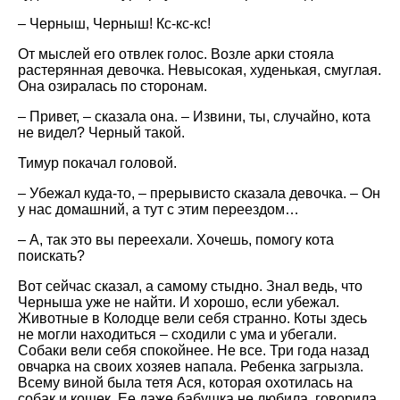
– Черныш, Черныш! Кс-кс-кс!
От мыслей его отвлек голос. Возле арки стояла
растерянная девочка. Невысокая, худенькая, смуглая.
Она озиралась по сторонам.
– Привет, – сказала она. – Извини, ты, случайно, кота
не видел? Черный такой.
Тимур покачал головой.
– Убежал куда-то, – прерывисто сказала девочка. – Он
у нас домашний, а тут с этим переездом…
– А, так это вы переехали. Хочешь, помогу кота
поискать?
Вот сейчас сказал, а самому стыдно. Знал ведь, что
Черныша уже не найти. И хорошо, если убежал.
Животные в Колодце вели себя странно. Коты здесь
не могли находиться – сходили с ума и убегали.
Собаки вели себя спокойнее. Не все. Три года назад
овчарка на своих хозяев напала. Ребенка загрызла.
Всему виной была тетя Ася, которая охотилась на
собак и кошек. Ее даже бабушка не любила, говорила