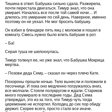
Тишина в ответ. Бабушка сильно сдала. Разжирела,
почти перестала двигаться. Тимур знал, что она
умирает. Началось все после той самой ночи… И
длилось это умирание по сей день. Наверное, именно
поэтому он не уехал. Не мог бросить бабушку.
Он взбил в блендере пять яиц с молоком и пошел в
комнату. Смесь нужно было влить бабушке в рот.
– Ба!
Серая туша не шелохнулась.
Тимур толкнул ее, но уже знал, что Бабушка Мокрица
мертва.
– Позови деда Сему, – сказал он через плечо Кате.
Похороны прошли ночью. Тело вынесли и положили в
песочнице. И пока оно медленно погружалось вниз,
все молчали. Стояли полукругом и ждали. Стариков
много поумирало в последние годы. Дед Сема
утверждал, это из-за того, что Тимур чуть тогда
церемонию не испортил. Колодец до сих пор обиду
держит. Скорее всего, просто стало все иначе.