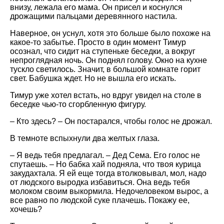
внизу, лежала его мама. Он присел и коснулся
дрожащими пальцами деревянного настила.
Наверное, он уснул, хотя это больше было похоже на
какое-то забытье. Просто в один момент Тимур
осознал, что сидит на ступеньке беседки, а вокруг
непроглядная ночь. Он поднял голову. Окно на кухне
тускло светилось. Значит, в большой комнате горит
свет. Бабушка ждет. Но не вышла его искать.
Тимур уже хотел встать, но вдруг увидел на столе в
беседке чью-то сгорбленную фигуру.
– Кто здесь? – Он постарался, чтобы голос не дрожал.
В темноте вспыхнули два желтых глаза.
– Я ведь тебя предлагал. – Дед Сема. Его голос не
спутаешь. – Но бабка хай подняла, что твоя курица
закудахтала. Я ей еще тогда втолковывал, мол, надо
от людского выродка избавиться. Она ведь тебя
молоком своим выкормила. Недочеловеком вырос, а
все равно по людской суке плачешь. Покажу ее,
хочешь?