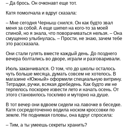
– Да брось. Он очконавт еще тот.
Катя помолчала и вдруг сказала:
– Мне сегодня Черныш снился. Он как будто звал
меня за собой. А еще шипел на кого-то за моей
спиной, но я знала, что поворачиваться нельзя. – Она
смущенно улыбнулась. – Прости, не знаю, зачем тебе
это рассказала.
Они стали гулять вместе каждый день. До позднего
вечера болтались во дворе, играли и разговаривали.
Июль заканчивался. О том, что до школы осталось
чуть больше месяца, думать совсем не хотелось. В
магазине «Южный» оформили специальную витрину.
Тетрадки, ручки, всякая дребедень. Как будто им не
терпелось поскорее извести лето и начать осень. От
этого становилось тоскливо и муторно на душе.
В тот вечер они вдвоем сидели на лавочке в беседке.
Катя сосредоточенно водила носком кроссовки по
земле. Не поднимая головы, она вдруг спросила:
– Тим, а ты умеешь секреты хранить?