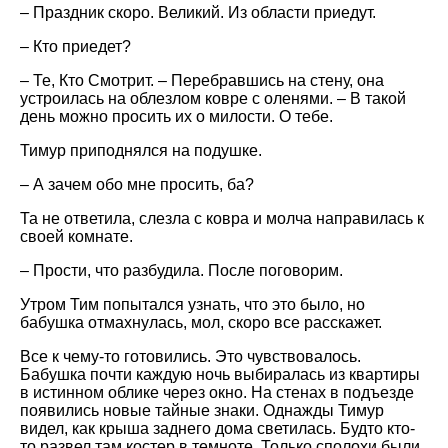
– Праздник скоро. Великий. Из области приедут.
– Кто приедет?
– Те, Кто Смотрит. – Перебравшись на стену, она
устроилась на облезлом ковре с оленями. – В такой
день можно просить их о милости. О тебе.
Тимур приподнялся на подушке.
– А зачем обо мне просить, ба?
Та не ответила, слезла с ковра и молча направилась к
своей комнате.
– Прости, что разбудила. После поговорим.
Утром Тим попытался узнать, что это было, но
бабушка отмахнулась, мол, скоро все расскажет.
Все к чему-то готовились. Это чувствовалось.
Бабушка почти каждую ночь выбиралась из квартиры
в истинном облике через окно. На стенах в подъезде
появились новые тайные знаки. Однажды Тимур
видел, как крыша заднего дома светилась. Будто кто-
то развел там костер в темноте. Только сполохи были