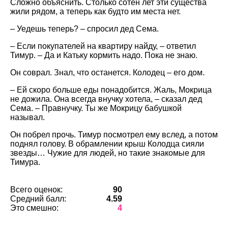
Сложно объяснить. Столько сотен лет эти существа
жили рядом, а теперь как будто им места нет.
– Уедешь теперь? – спросил дед Сема.
– Если покупателей на квартиру найду, – ответил
Тимур. – Да и Катьку кормить надо. Пока не знаю.
Он соврал. Знал, что останется. Колодец – его дом.
– Ей скоро больше еды понадобится. Жаль, Мокрица
не дожила. Она всегда внучку хотела, – сказал дед
Сема. – Правнучку. Ты же Мокрицу бабушкой
называл.
Он побрел прочь. Тимур посмотрел ему вслед, а потом
поднял голову. В обрамлении крыш Колодца сияли
звезды… Чужие для людей, но такие знакомые для
Тимура.
Всего оценок:
90
Средний балл:
4.59
Это смешно:
4