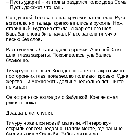
– Пусть ударит! – из толпы раздался голос деда Семы.
– Пусть докажет, что наш.
Сон дурной. Голова пошла кругом и затошнило. Рука
вспотела, но пальцы крепко впились в рукоять. Нож
старинный. Будто из стекла. И жар от него шел.
Барабан снова бить начал. И все запели тягучую
песню без слов.
Расступились. Стали вдоль дорожки. А по ней Катя
шла, глаза закрыты. Покачивалась, улыбалась
блаженно.
Тимур уже все знал. Колодец останется закрытым от
посторонних глаз, пока землю поливают кровью. Одна
жертва – и можно жить дальше несколько лет. Никто
не узнает.
Он встретился взглядом с бабушкой. Крепче сжал
рукоять ножа.
Двадцать лет спустя.
Тимуру нравился новый магазин. «Пятерочку»
открыли совсем недавно. На том месте, где раньше
был магазин «Южный». Работали они до