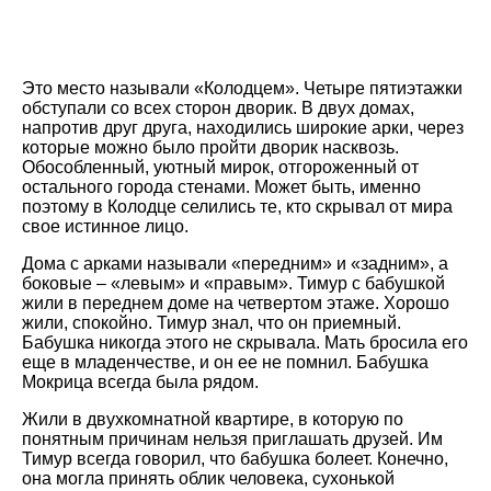
Это место называли «Колодцем». Четыре пятиэтажки
обступали со всех сторон дворик. В двух домах,
напротив друг друга, находились широкие арки, через
которые можно было пройти дворик насквозь.
Обособленный, уютный мирок, отгороженный от
остального города стенами. Может быть, именно
поэтому в Колодце селились те, кто скрывал от мира
свое истинное лицо.
Дома с арками называли «передним» и «задним», а
боковые – «левым» и «правым». Тимур с бабушкой
жили в переднем доме на четвертом этаже. Хорошо
жили, спокойно. Тимур знал, что он приемный.
Бабушка никогда этого не скрывала. Мать бросила его
еще в младенчестве, и он ее не помнил. Бабушка
Мокрица всегда была рядом.
Жили в двухкомнатной квартире, в которую по
понятным причинам нельзя приглашать друзей. Им
Тимур всегда говорил, что бабушка болеет. Конечно,
она могла принять облик человека, сухонькой