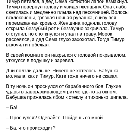
Тимур пятился, а дед Сема когтистой лапой взмахнул.
Тимур повернул голову и увидел женщину. Она слабо
светилась и медленно плыла над песочницей. Волосы
всклокочены, грязная ночная рубашка, снизу вся
перемазанная кровью. Женщина подняла голову,
открыла беззубый рот и беззвучно закричала. Тимур
отступил, но споткнулся и упал на траву. Морок
рассеялся, а дед Сема глухо захохотал. Тогда Тимур
вскочил и побежал.
В своей комнате он накрылся с головой покрывалом,
уткнулся в подушку и заревел.
Дни ползли дальше. Ничего не хотелось. Бабушка
молчала, как и Тимур. Кате тоже ничего не сказал.
В ту ночь он проснулся от барабанного боя. Глухие
удары в завораживающем ритме где-то за окном.
Бабушка прижалась лбом к стеклу и тихонько шипела.
– Ба!
– Проснулся? Одевайся. Пойдешь со мной.
– Ба, что происходит?