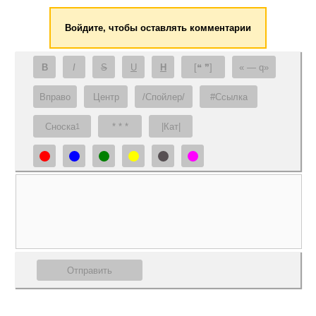
Войдите, чтобы оставлять комментарии
B
I
S
U
H
[❝ ❞]
— q
Вправо
Центр
/Спойлер/
#Ссылка
Сноска
* * *
|Кат|
1