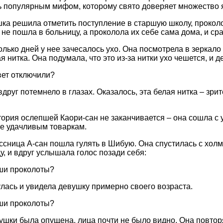
ь популярным мифом, которому свято доверяет множество 
ка решила отметить поступление в старшую школу, проколо
 не пошла в больницу, а проколола их себе сама дома, и ср
лько дней у нее зачесалось ухо. Она посмотрела в зеркало 
я нитка. Она подумала, что это из-за нитки ухо чешется, и д
вет отключили?
вдруг потемнело в глазах. Оказалось, эта белая нитка – зри
тория ослепшей Каори-сан не заканчивается – она сошла с 
е удачливым товаркам.
сница А-сан пошла гулять в Шибую. Она спустилась с холма
у, и вдруг услышала голос позади себя:
ши проколоты?
лась и увидела девушку примерно своего возраста.
ши проколоты?
ушки была опущена, лица почти не было видно. Она повтор