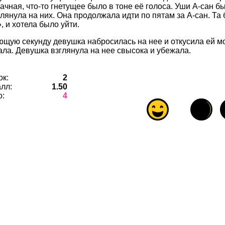
рачная, что-то гнетущее было в тоне её голоса. Уши А-сан б
глянула на них. Она продолжала идти по пятам за А-сан. Та 
, и хотела было уйти.
ющую секунду девушка набросилась на нее и откусила ей мо
ала. Девушка взглянула на нее свысока и убежала.
ок:
2
лл:
1.50
о:
4