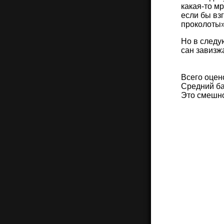
какая-то м
если бы вз
проколоты»
Но в следу
сан завизж
Всего оцен
Средний ба
Это смешн