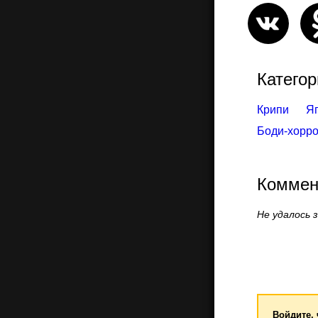
Категор
Крипи
Я
Боди-хорр
Коммен
Не удалось 
Войдите,