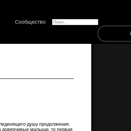
Сообщество
е леденящего душу продолжения.
ко доверчивые малыши, то первая