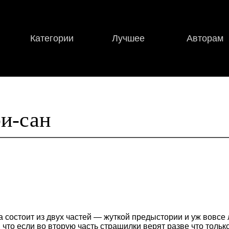
Категории
Лучшее
Авторам
и-сан
а состоит из двух частей — жуткой предыстории и уж вовс
 что если во вторую часть страшилки верят разве что толь