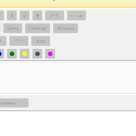
S
U
H
[❝ ❞]
— q
Центр
/Спойлер/
#Ссылка
* * *
|Кат|
1