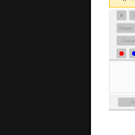
B
I
Вправо
Сноска