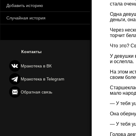
стала очен
Добавить историю
Одна девуш
Случайная история
деньги, она
Через неско
торчит бела
Что это? С
Контакты
У девушки 
и ослепла.
Мракотека в ВК
На этом ис
своим боле
Мракотека в Telegram
Старшеклас
Обратная связь
мало народ
— У тебя у
Она оберну
— У тебя у
Голова дев