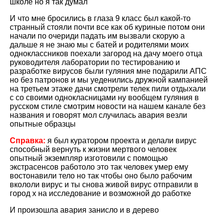
школе но я так думал
И что мне бросились в глаза 9 класс был какой-то
странный стояли почти все как об куриные потом они
начали по очериди падать им вызвали скорую а
дальше я не знаю мы с батей и родителями моих
одноклассников поехали загород на дачу моего отца
руководителя лаборатории по тестированию и
разработке вирусов были гуляния мне подарили АПС
но без патронов и мы уеденились дружной кампанией
на третьем этаже дачи смотрели телек пили отдыхали
с со своими однокласницами ну вообщем гуляния в
русском стиле смотрим новости на нашем канале без
названия и говорят мол случилась авария везли
опытные образцы
Справка:
я был куратором проекта и делали вирус
способный вернуть к жизни мертвого человек
опытный экземпляр изготовили с помощью
экстрасенсов работоло это так человек умер ему
востонавили тело но так чтобы оно было рабочим
вкололи вирус и ты снова живой вирус отправили в
город х на исследование и возможной до работке
И произошла авария занисло и в дерево