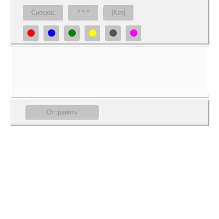
Сноска
* * *
|Кат|
1