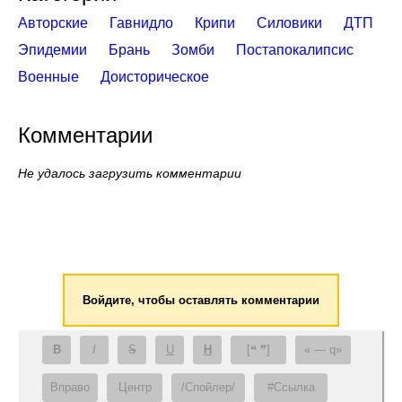
Авторские
Гавнидло
Крипи
Силовики
ДТП
Эпидемии
Брань
Зомби
Постапокалипсис
Военные
Доисторическое
Комментарии
Не удалось загрузить комментарии
Войдите, чтобы оставлять комментарии
B
I
S
U
H
[❝ ❞]
— q
Вправо
Центр
/Спойлер/
#Ссылка