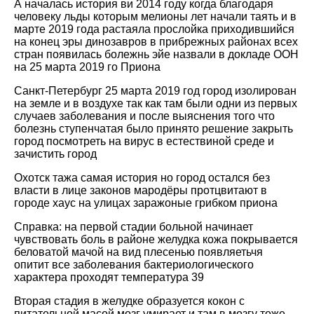
А началась история ви 2014 году когда благодаря
человеку льды которым мелионы лет начали таять и в
марте 2019 года растаяла прослойка приходившийся
на конец эры динозавров в прибрежных районах всех
стран появилась болежнь эйе назвали в докладе ООН
на 25 марта 2019 го Приона
Санкт-Петербург 25 марта 2019 год город изолирован
на земле и в воздухе так как там были одни из первых
случаев заболевания и после выяснения того что
болезнь ступенчатая было принято решение закрыть
город посмотреть на вирус в естествиной среде и
зачистить город
Охотск тажа самая история но город остался без
власти в лице законов мародёры протцвитают в
городе хаус на улицах заражоные грибком приона
Справка: на первой стадии больной начинает
чувствовать боль в районе желудка кожа покрывается
беловатой мачой на вид плесенью появляетьчя
опитит все заболевания бактериологического
характера проходят температура 39
Вторая стадия в желудке образуется кокон с
питательной масой мозг умирает и там в мозгу тоже