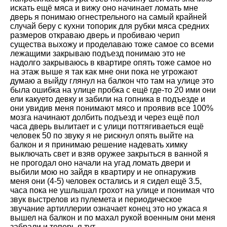
искать ещё мяса и вижу оно начинает ломать мне
дверь я понимаю огнестрельного на самый крайней
случай беру с кухни топорик для рубки мяса средних
размеров откраваю дверь и пробиваю черип
существа выхожу и проделаваю тоже самое со всеми
лежащими закрываю подъезд понимаю это не
надолго закрываюсь в квартире опять тоже самое но
на этаж выше я так как мне они пока не угрожают
думаю а выйду глянул на балкон что там на улице это
была ошибка на улице пробка с ещё где-то 20 ими они
ели какуето девку и забили на гопника в подъезде и
они увидив меня понимают мясо и проявив все 100%
мозга начинают долбить подъезд и через ещё пол
часа дверь вылитает и с улици поттягиваеться ещё
человек 50 по звуку я не рискнул опять выйте на
балкон и я принимаю решение надевать химку
выключать свет и взяв оружее закрыться в ванной я
не прогодал оно начали на угад ломать двери и
выбили мою но зайдя в квартиру и не опнаружив
меня они (4-5) человек остались и я сидел ещё 3.5,
часа пока не ушлышал грохот на улице и понимая что
звук выстрелов из пулемета и периодическое
звучание артиллерии означает конец это но ужаса я
вышел на балкон и по махал рукой военным они меня
забрали и теперь я тут