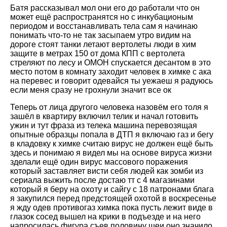
Батя рассказывал мол они его до работали что он
может ещё распространятся но с инкубационым
периодом и восстанавливать тела сам я начинаю
понимать что-то не так засыпаем утро видим на
дороге стоят танки летают вертолеты люди в хим
защите в метрах 150 от дома КПП с вертолета
стреляют по лесу и ОМОН спускается десантом в это
место потом в комнату заходит человек в химке с ака
на перевес и говорит одевайся ты уежаеш я радуюсь
если меня сразу не грохнули значит все ок
Теперь от лица другого человека назовём его толя я
зашёл в квартиру включил телик и начал готовить
ужин и тут фраза из телека машина перевозящая
опытные образцы попала в ДТП я включаю газ и бегу
в кладовку к химке считаю вирус не должен ещё быть
здесь и понимаю я видел мы на основе вируса жизни
зделали ещё один вирус массового поражения
который заставляет висти себя людей как зомби из
сериала выжить после достаю тт с 4 магазинами
который я беру на охоту и сайгу с 18 патронами блага
я закупился перед предстоящей охотой в воскресенье
я жду одев противогаз химка пока пусть лежит виде в
глазок сосед вышел на крики в подъезде и на него
напросилась фигура съев половину шеи оно значило