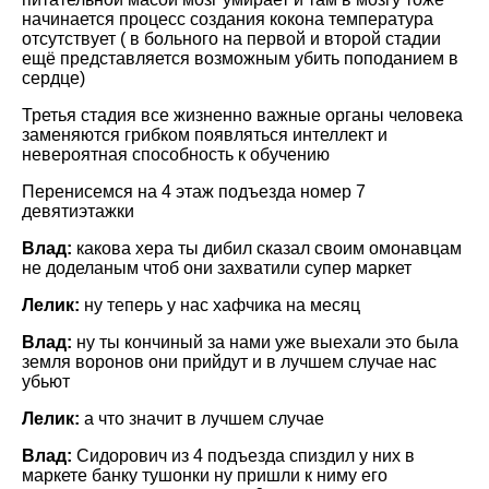
начинается процесс создания кокона температура
отсутствует ( в больного на первой и второй стадии
ещё представляется возможным убить поподанием в
сердце)
Третья стадия все жизненно важные органы человека
заменяются грибком появляться интеллект и
невероятная способность к обучению
Перенисемся на 4 этаж подъезда номер 7
девятиэтажки
Влад:
какова хера ты дибил сказал своим омонавцам
не доделаным чтоб они захватили супер маркет
Лелик:
ну теперь у нас хафчика на месяц
Влад:
ну ты кончиный за нами уже выехали это была
земля воронов они прийдут и в лучшем случае нас
убьют
Лелик:
а что значит в лучшем случае
Влад:
Сидорович из 4 подъезда спиздил у них в
маркете банку тушонки ну пришли к ниму его