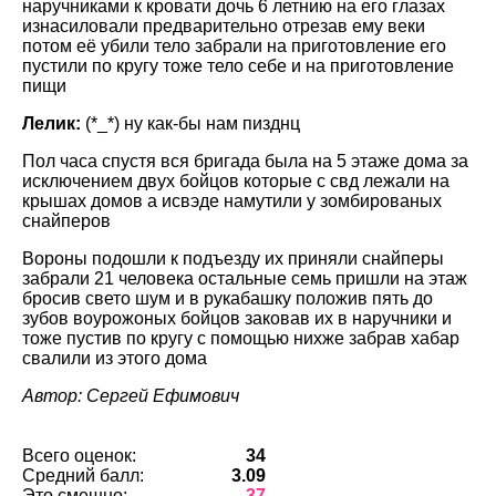
наручниками к кровати дочь 6 летнию на его глазах
изнасиловали предварительно отрезав ему веки
потом её убили тело забрали на приготовление его
пустили по кругу тоже тело себе и на приготовление
пищи
Лелик:
(*_*) ну как-бы нам пизднц
Пол часа спустя вся бригада была на 5 этаже дома за
исключением двух бойцов которые с свд лежали на
крышах домов а исвэде намутили у зомбированых
снайперов
Вороны подошли к подъезду их приняли снайперы
забрали 21 человека остальные семь пришли на этаж
бросив свето шум и в рукабашку положив пять до
зубов воурожоных бойцов заковав их в наручники и
тоже пустив по кругу с помощью нихже забрав хабар
свалили из этого дома
Автор: Сергей Ефимович
Всего оценок:
34
Средний балл:
3.09
Это смешно:
37