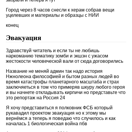
Город через 8 часов снесли к херам собрав вещи
уцелевших и материалы и образцы с НИИ
конец
Эвакуация
Здравствуй читатель и если ты не любишь
наркоманию тематику зомби и экшэн с ужасом
жестокости человеческой вали от сюда договорились
Название не меняй админ так надо история
Нжнолеона философией и бытом разных людей во
время катастрофы планетарного масштаба и страх
заключяеться в том что примеряв шкуру любого героя
и вы начнете откладывать кирпичи но представьте что
это репортаж на Россия 24
Я хочу представиться я полковник ФСБ который
рукавадил проектом эвакуация но к этому мы
вернёмся а теперь я поведаю что случилось и как
началась 1 биологическая война пбв