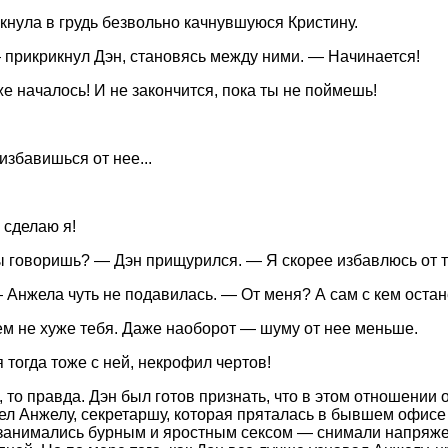
кнула в грудь безвольно качнувшуюся Кристину.
— прикрикнул Дэн, становясь между ними. — Начинается!
е началось! И не закончится, пока ты не поймешь!
избавишься от нее...
 сделаю я!
ы говоришь? — Дэн прищурился. — Я скорее избавлюсь от т
 Анжела чуть не подавилась. — От меня? А сам с кем остан
м не хуже тебя. Даже наоборот — шуму от нее меньше.
 тогда тоже с ней, некрофил чертов!
 то правда. Дэн был готов признать, что в этом отношении 
ел Анжелу, секретаршу, которая пряталась в бывшем офис
занимались бурным и яростным сексом — снимали напряж