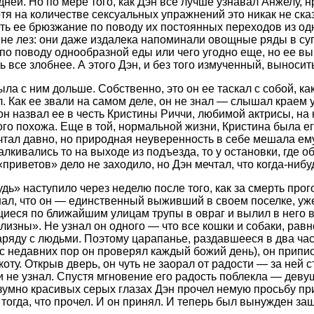
дней. Но по мере того, как Дэн все лучше узнавал Анжелу, 
тя на количестве сексуальных упражнений это никак не ска
еть ее брюзжание по поводу их постоянных переходов из одн
 не лез: они даже издалека напоминали овощные ряды в с
 по поводу однообразной еды или чего угодно еще, но ее в
 все злобнее. А этого Дэн, и без того измученный, выносит
ла с ним дольше. Собственно, это он ее таскал с собой, ка
 Как ее звали на самом деле, он не знал — слышал краем ух
он назвал ее в честь Кристины Риччи, любимой актрисы, на 
го похожа. Еще в той, нормальной жизни, Кристина была е
чтал давно, но природная неуверенность в себе мешала ем
талкивались то на выходе из подъезда, то у остановки, где 
риветов» дело не заходило, но Дэн мечтал, что когда-нибудь
удь» наступило через неделю после того, как за смерть про
нал, что он — единственный выживший в своем поселке, уже
иеся по ближайшим улицам трупы в овраг и вылил в него 
лизны». Не узнал он одного — что все кошки и собаки, равн
ряду с людьми. Поэтому царапанье, раздавшееся в два час
 с недавних пор он проверял каждый божий день), он прип
оту. Открыв дверь, он чуть не заорал от радости — за ней 
 и не узнал. Спустя мгновение его радость поблекла — дев
езумно красивых серых глазах Дэн прочел немую просьбу пр
 тогда, что прочел. И он принял. И теперь был вынужден з