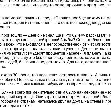
ее — не хотел ни избавляться от Кристины, ни понимать, чт
же, как не верится, что кому-то может причинить вред твоя 
ина не могла причинить вред. «Овощи» вообще никому не мо
 вся история их появления — то есть все последние два м
зошло.
о произошло — Денис не знал. Да и кто бы ему рассказал? Т
ытать новую версию нейтронной бомбы? Они погибли первы
о и всех, кто находился в непосредственной от них близост
 на котором располагалась родина ученых. Денис не знал о
жия умертвил семьдесят процентов населения планеты, а к
 тридцать. Ему это было попросту неинтересно. Хотя тех с
тих людей, было явно недостаточно. Для него, естественно.
вно.
то около 30 процентов населения осталось в живых. И лишь 
ий облик. Нет, остальные не стали мутантами, нет! Не стал
еловечками, или какими-нибудь динозаврами вследствие з
.. Ближе всего применительно к ним было наименование «з
«ходячий мертвец». Они утратили все, кроме телесной обол
 городам и странам, натыкаясь друг на друга, на стены и п
роме еды и питья.