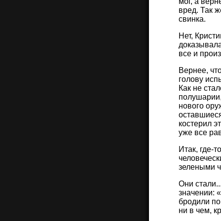
мог, а верн
вред. Так 
свинка.
Нет, Крист
доказывала
все и прои
Вернее, чт
голову исп
Как не стал
полушарии,
нового ору
оставшиеся
костерил э
уже все ра
Итак, где-
человеческ
зелеными ч
Они стали.
значении: 
бродили по
ни в чем, к