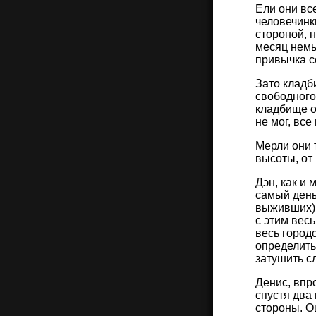
Ели они вс
человечинки
стороной, н
месяц немыт
привычка с
Зато кладб
свободного
кладбище о
не мог, все 
Мерли они 
высоты, от
Дэн, как и 
самый день
выживших) 
с этим весь
весь город
определить
затушить с
Денис, впро
спустя два
стороны. Оц