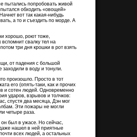
рые пытались попробовать живой
ях пытался обходить «овощей»
Начнет вот так какая-нибудь
вать, а то и съездить по морде. А
и хорошо, роют тоже,
 вспомнит свалку тел на
потом три дня крошки в рот взять
ищи, от падения с большой
 заходили в воду и тонули.
что произошло. Просто в тот
та его (опять-таки, как и прочих
ов и сотен людей. Одновременно
рия ударов, взрывов и толчков:
с, спустя два месяца, Дэн мог
лбам. Эти пожары не могли
ли четыре раза.
, он был в ужасе. Но сейчас,
и даже нашел в ней приятные
 почти всех людей, а остальных