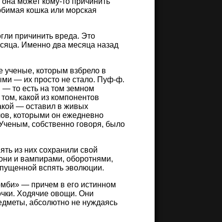
о она может кому-то причинить
любимая кошка или морская
гли причинить вреда. Это
есяца. Именно два месяца назад
е ученые, которым взбрело в
ми — их просто не стало. Пуф-ф.
и — то есть на том земном
 том, какой из компонентов
акой — оставил в живых
лов, которыми он ежедневно
 Ученым, собственно говоря, было
пять из них сохранили свой
и они и вампирами, оборотнями,
апущенной вспять эволюции.
омби» — причем в его истинном
очки. Ходячие овощи. Они
редметы, абсолютно не нуждаясь