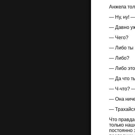
Анжела тол
— Ну, ну! 
— Давно уж
— Чего?
— Либо ты 
— Либо?
— Либо это
— Да что т
— Ч-что? —
— Она ниче
— Трахайся
Что правда,
только наш
постоянно 