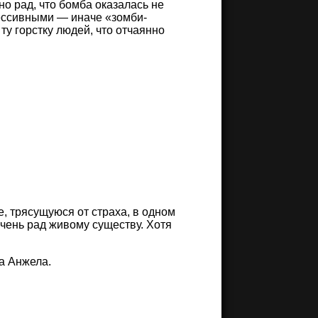
о рад, что бомба оказалась не
рессивными — иначе «зомби-
ту горстку людей, что отчаянно
е, трясущуюся от страха, в одном
 очень рад живому существу. Хотя
а Анжела.