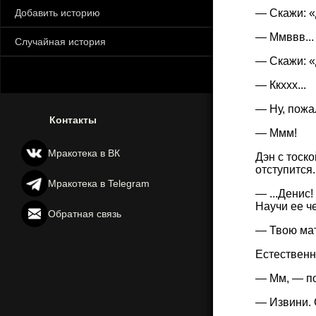
Добавить историю
— Скажи: «
— Ммввв...
Случайная история
— Скажи: «
— Ккххх...
— Ну, пожа
Контакты
— Ммм!
Мракотека в ВК
Дэн с тоск
отступится
Мракотека в Telegram
— ...Денис
Научи ее ч
Обратная связь
— Твою мат
Естественн
— Мм, — по
— Извини. 