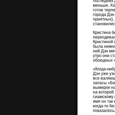
последних 
меньше. Хо
готов терп
города Дэн
приятных),
становились
Кристина бы
переодевал.
Кристиной 
была немно
ней Дэн ме
утро они с
обоюдных «п
«Когда-ниб
Дэн уже уз
все валяющ
запасы «Бе
вымерли на
на которой
сиамскому к
имя он так
когда-то б
показалось