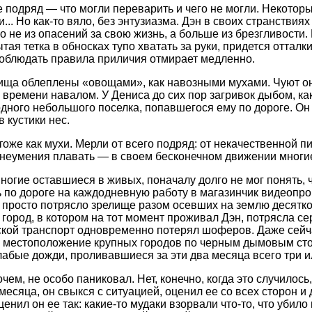
е подряд — что могли переварить и чего не могли. Некото
... Но как-то вяло, без энтузиазма. Дэн в своих странстви
о не из опасений за свою жизнь, а больше из брезгливости. 
ая тетка в обносках тупо хватать за руки, придется отталки
облюдать правила приличия отмирает медленно.
ища облеплены «овощами», как навозными мухами. Чуют он
 времени навалом. У Дениса до сих пор загривок дыбом, как
дного небольшого поселка, попавшегося ему по дороге. Он 
в кустики нес.
тоже как мухи. Мерли от всего подряд: от некачественной п
 неумения плавать — в своем бесконечном движении многие
многие оставшиеся в живых, поначалу долго не мог понять, 
 по дороге на каждодневную работу в магазинчик видеопрока
просто потрясло зрелище разом осевших на землю десятк
 город, в котором на тот момент проживал Дэн, потрясла се
ской транспорт одновременно потерял шоферов. Даже сейча
 местоположение крупных городов по черным дымовым сто
лабые дожди, проливавшиеся за эти два месяца всего три и
чем, не особо паниковал. Нет, конечно, когда это случилось
 месяца, он свыкся с ситуацией, оценил ее со всех сторон 
енил он ее так: какие-то мудаки взорвали что-то, что убило