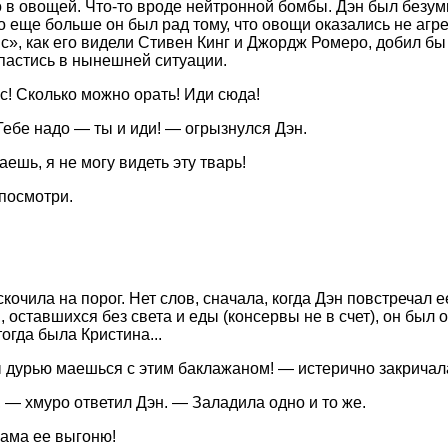
 в овощей. Что-то вроде нейтронной бомбы. Дэн был безумн
о еще больше он был рад тому, что овощи оказались не аг
с», как его видели Стивен Кинг и Джордж Ромеро, добил бы 
пастись в нынешней ситуации.
с! Сколько можно орать! Иди сюда!
ебе надо — ты и иди! — огрызнулся Дэн.
ешь, я не могу видеть эту тварь!
посмотри.
очила на порог. Нет слов, сначала, когда Дэн повстречал е
, оставшихся без света и еды (консервы не в счет), он был
тогда была Кристина...
 дурью маешься с этим баклажаном! — истерично закричал
 — хмуро ответил Дэн. — Заладила одно и то же.
сама ее выгоню!