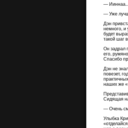
— Ииннаа..
— Уже луч
Дэн привст
немного, и
будет выра
такой шаг 
Он задрал 
его, румяно
Спасибо пр
Дэн не зна
повезет, г
практичных
наших же «
Представив
Сидящая на
— Очень см
Улыбка Кри
«отделайся 