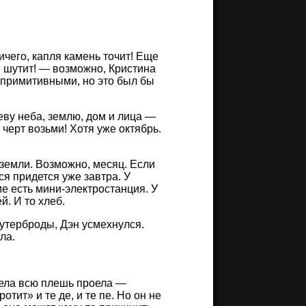
ичего, капля камень точит! Еще
е шутит! — возможно, Кристина
е примитивными, но это был бы
еву неба, землю, дом и лица —
 черт возьми! Хотя уже октябрь.
 земли. Возможно, месяц. Если
ся придется уже завтра. У
е есть мини-электростанция. У
. И то хлеб.
утерброды, Дэн усмехнулся.
ла.
жела всю плешь проела —
отит» и те де, и те пе. Но он не