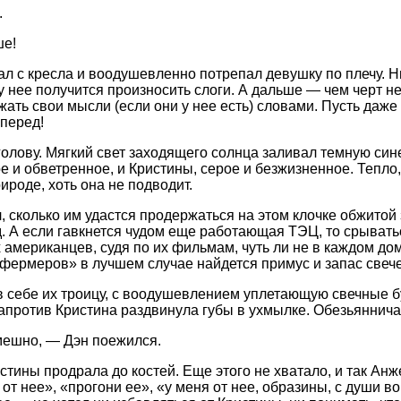
.
ше!
ал с кресла и воодушевленно потрепал девушку по плечу. Н
 у нее получится произносить слоги. А дальше — чем черт н
жать свои мысли (если они у нее есть) словами. Пусть даж
вперед!
голову. Мягкий свет заходящего солнца заливал темную син
е и обветренное, и Кристины, серое и безжизненное. Тепло,
ироде, хоть она не подводит.
л, сколько им удастся продержаться на этом клочке обжитой
од. А если гавкнется чудом еще работающая ТЭЦ, то срывать
 американцев, судя по их фильмам, чуть ли не в каждом дом
фермеров» в лучшем случае найдется примус и запас свечей
 себе их троицу, с воодушевлением уплетающую свечные б
против Кристина раздвинула губы в ухмылке. Обезьяннича
ешно, — Дэн поежился.
стины продрала до костей. Еще этого не хватало, и так Ан
от нее», «прогони ее», «у меня от нее, образины, с души вор