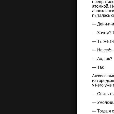
превратило
атомной. Н
апокалипси
пыталась с
— Дени-и-и
— Зачем? Т
— Ты же зна
— На себя 
— Ах, так?
— Так!
Анжела выск
из городков
у него уже 
— Опять ты
— Умолкни,
— Тогда я 