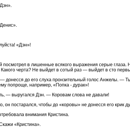
Дэн».
Денис».
луйста! «Дэн»!
ой посмотрел в лишенные всякого выражения серые глаза. Н
. Какого черта? Не выйдет в сотый раз — выйдет в сто перв
! — донесся до его слуха пронзительный голос Анжелы. — Т
ему попроще, например, «Попка - дурак»!
ь, — выругался Дэн. — Коровам слова не давали!
о, он постарался, чтобы до «коровы» не донесся его крик д
требовала внимания Кристина.
Скажи «Кристина».