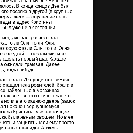
нравилась она ему все меньше и
залось. В конце концов Дэн был
ого поселка в другой (в крупные
упермаркете — ощущение не из
ыпады в адрес Кристины
ь был уже не в состоянии.
к мог, умывал, расчесывал,
а: то ли Оля, то ли Юля...
которую «то ли Оля, то ли Юля»
го соседкой — познакомиться с
у сделать первый шаг. Каждое
оба ожидали трамвая. Далее
, когда-нибудь...
голосовало 70 процентов землян.
 стащил тела родителей, брата и
все найденные в магазинах
о как все звери и птицы планеты,
а ночи в его заднюю дверь (замок
исал наконец вернувшемуся
стояла Кристина, чье настоящее
ушка была явным овощем. Но в ее
инять и защитить. Или ему просто
ащищать от нападок Анжелы.