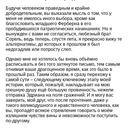
Будучи человеком праведным и крайне
добродетельным, вы выказали мысль о том, что у
меня не имелось иного выбора, кроме как
благословить младшего Ферберна в его
пробудившихся патриотических начинаниях. Но я
вынужден с вами не согласиться, любезный брат
Сорель, ведь теперь, спустя лета, я прекрасно вижу те
альтернативы, до которых в прошлом я был
недогадлив или попросту слеп.
Однако мне не хотелось бы вновь объёмно
расписывать и без того затянутое письмо, тем самым
отнимая ваше драгоценное время, как это было в
прошлый раз. Таким образом, я сразу перехожу к
самой сути – следующему ключевому этапу моей
истории, который, пожалуй, накладывает на мою
грешную душу ещё большую провинность, нежели
отправка Эдриана на поля сражений. И я могу вас
заверить, мой друг, что после прочтения, даже у
такого великодушного и нравственного человека, как
вы, пропадёт всякое стремление говорить о моём
излишнем чувстве вины и невозможности поступить
по-другому.