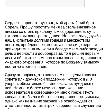
Сердечно приветствую вас, мой дражайший брат
Сорель. Прошу простить меня за столь внезапное
письмо со столь присловутым содержанием, суть
которого вы лицезреете далее. Но поскольку дружба
наша испытана долгими годами и множеством
невзгод, пройденных вместе, а ваше лицо первым
приходит мне на ум, коли в беседе с кем-либо заходит
речь о верности и добронравии, то я решил первым
делом обратиться именно к вам после сегодняшнего
ужасного откровения, которое по Божьему замыслу
достигло моего знания.
Сразу оговорюсь, что пишу вам не с целью поиска
совета или дружеской поддержки, которую вы, я
уверен, обязательно бы мне оказали, нуждайся я в
ней. Намного более меня снедает желание
исповедаться в совершённом мною грехе. Пусть
сделано это было и без целенаправленного умысла,
однако как незнание законов не освобождает от
ответственности, так и грех, свершённый случайным