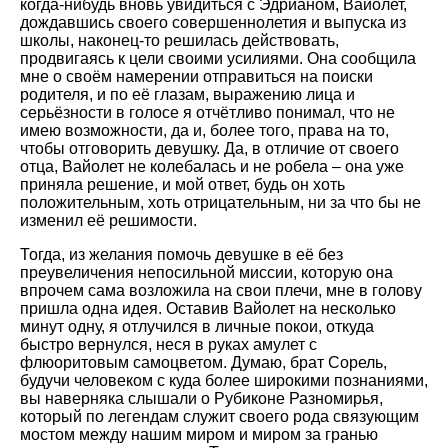
когда-нибудь вновь увидиться с Эдрианом, Вайолет,
дождавшись своего совершеннолетия и выпуска из
школы, наконец-то решилась действовать,
продвигаясь к цели своими усилиями. Она сообщила
мне о своём намерении отправиться на поиски
родителя, и по её глазам, выражению лица и
серьёзности в голосе я отчётливо понимал, что не
имею возможности, да и, более того, права на то,
чтобы отговорить девушку. Да, в отличие от своего
отца, Вайолет не колебалась и не робела – она уже
приняла решение, и мой ответ, будь он хоть
положительным, хоть отрицательным, ни за что бы не
изменил её решимости.
Тогда, из желания помочь девушке в её без
преувеличения непосильной миссии, которую она
впрочем сама возложила на свои плечи, мне в голову
пришла одна идея. Оставив Вайолет на несколько
минут одну, я отлучился в личные покои, откуда
быстро вернулся, неся в руках амулет с
флюоритовым самоцветом. Думаю, брат Сорель,
будучи человеком с куда более широкими познаниями,
вы наверняка слышали о Рубиконе Разномирья,
который по легендам служит своего рода связующим
мостом между нашим миром и миром за гранью