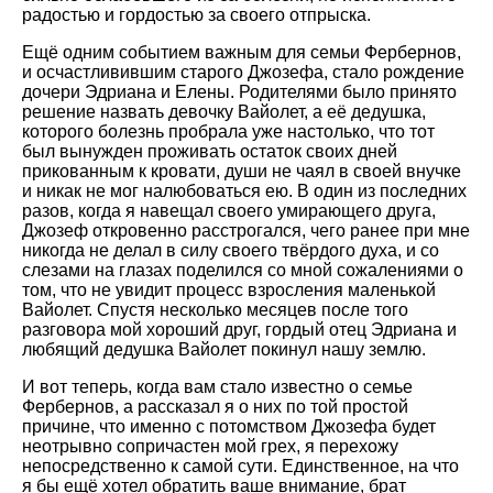
радостью и гордостью за своего отпрыска.
Ещё одним событием важным для семьи Фербернов,
и осчастливившим старого Джозефа, стало рождение
дочери Эдриана и Елены. Родителями было принято
решение назвать девочку Вайолет, а её дедушка,
которого болезнь пробрала уже настолько, что тот
был вынужден проживать остаток своих дней
прикованным к кровати, души не чаял в своей внучке
и никак не мог налюбоваться ею. В один из последних
разов, когда я навещал своего умирающего друга,
Джозеф откровенно расстрогался, чего ранее при мне
никогда не делал в силу своего твёрдого духа, и со
слезами на глазах поделился со мной сожалениями о
том, что не увидит процесс взросления маленькой
Вайолет. Спустя несколько месяцев после того
разговора мой хороший друг, гордый отец Эдриана и
любящий дедушка Вайолет покинул нашу землю.
И вот теперь, когда вам стало известно о семье
Фербернов, а рассказал я о них по той простой
причине, что именно с потомством Джозефа будет
неотрывно сопричастен мой грех, я перехожу
непосредственно к самой сути. Единственное, на что
я бы ещё хотел обратить ваше внимание, брат