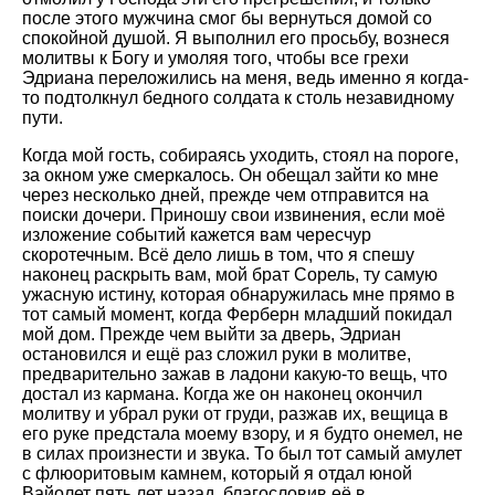
после этого мужчина смог бы вернуться домой со
спокойной душой. Я выполнил его просьбу, вознеся
молитвы к Богу и умоляя того, чтобы все грехи
Эдриана переложились на меня, ведь именно я когда-
то подтолкнул бедного солдата к столь незавидному
пути.
Когда мой гость, собираясь уходить, стоял на пороге,
за окном уже смеркалось. Он обещал зайти ко мне
через несколько дней, прежде чем отправится на
поиски дочери. Приношу свои извинения, если моё
изложение событий кажется вам чересчур
скоротечным. Всё дело лишь в том, что я спешу
наконец раскрыть вам, мой брат Сорель, ту самую
ужасную истину, которая обнаружилась мне прямо в
тот самый момент, когда Ферберн младший покидал
мой дом. Прежде чем выйти за дверь, Эдриан
остановился и ещё раз сложил руки в молитве,
предварительно зажав в ладони какую-то вещь, что
достал из кармана. Когда же он наконец окончил
молитву и убрал руки от груди, разжав их, вещица в
его руке предстала моему взору, и я будто онемел, не
в силах произнести и звука. То был тот самый амулет
с флюоритовым камнем, который я отдал юной
Вайолет пять лет назад, благословив её в