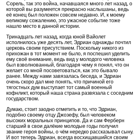
Сорель, так это война, начавшаяся много лет назад, о
которой вы разумеется прекрасно наслышаны, ведь
её конец был положен совсем недавно. И, к моему
великому сожалению, это ужасное событие тоже
нашло место в данной истории.
Тринадцать лет назад, когда юной Вайолет
исполнилось уже десять лет, Эдриан однажды почтил
церковь своим присутствием. Поскольку никого из
прихожан в тот момент не было, я поспешил уделить
ему своё внимание, ведь вид у молодого человека
был взволнованный, благодаря чему я понял, что он
желает со мной посоветоваться, как это бывало
ранее. Между нами завязалась беседа, и Эдриан
очень скоро дал мне понять, что причиной его
тягостных дум выступает тот самый военный
кофнликт, который наша страна развязала с соседним
государством.
Думаю, стоит заодно отметить и то, что Эдриан,
подобно своему отцу Джозефу, был человеком
высоких моральных принципов. Да и сам Ферберн
старший в свои далёкие молодые годы получил
звание героя войны, о чём нередко рассказывал сыну.
И вот теперь Эдриан, всегда восхищавшийся своим