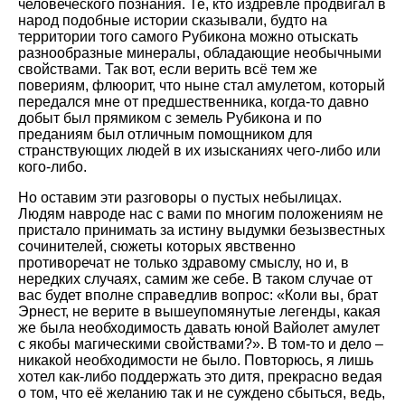
человеческого познания. Те, кто издревле продвигал в
народ подобные истории сказывали, будто на
территории того самого Рубикона можно отыскать
разнообразные минералы, обладающие необычными
свойствами. Так вот, если верить всё тем же
повериям, флюорит, что ныне стал амулетом, который
передался мне от предшественника, когда-то давно
добыт был прямиком с земель Рубикона и по
преданиям был отличным помощником для
странствующих людей в их изысканиях чего-либо или
кого-либо.
Но оставим эти разговоры о пустых небылицах.
Людям навроде нас с вами по многим положениям не
пристало принимать за истину выдумки безызвестных
сочинителей, сюжеты которых явственно
противоречат не только здравому смыслу, но и, в
нередких случаях, самим же себе. В таком случае от
вас будет вполне справедлив вопрос: «Коли вы, брат
Эрнест, не верите в вышеупомянутые легенды, какая
же была необходимость давать юной Вайолет амулет
с якобы магическими свойствами?». В том-то и дело –
никакой необходимости не было. Повторюсь, я лишь
хотел как-либо поддержать это дитя, прекрасно ведая
о том, что её желанию так и не суждено сбыться, ведь,