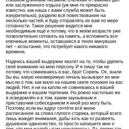
или заслуженного отдыха (уж мне-то прекрасно
известно, как наша с вами служба может быть
изнурительна), разделю всё повествование на
несколько частей, и буду отправлять их вам по мере
готовности. Такое решение видится мне
необходимым ещё и потому, что в моём возрасте уже
позволительно сетовать на память, а вспомнить все
ключевые моменты, оставшиеся в тенях минувших
лет – испытание, что потребует какого-никакого
времени.
Надеюсь вашей выдержки хватит на то, чтобы уделить
своё внимание на мою персону. И я пишу так не
потому, что сомневаюсь в вас, брат Сорель. Ох, знали
бы вы, какую неизмеримую печаль вызывают во мне
мысли о том, как мало на нашем свете похожих на вас
людей. Нет, я ни на каплю не сомневаюсь в вашей
выдержке и вашем терпении. Но ровно настолько же
я осведомлён и в том, каким заунывным и
приставучим собеседником я иной раз могу быть.
Поэтому, если вы вдруг сочтёте всё мною
расписанное за слова глупого старика, который всего
лишь жаждет внимания, дабы хоть как-то развеять
душевное одиночество, то просто напишите мне о
том, что мои жалобы вам неинтересны. Да, прямо так,