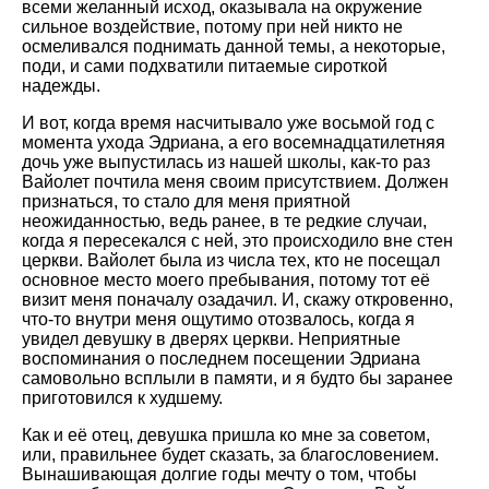
всеми желанный исход, оказывала на окружение
сильное воздействие, потому при ней никто не
осмеливался поднимать данной темы, а некоторые,
поди, и сами подхватили питаемые сироткой
надежды.
И вот, когда время насчитывало уже восьмой год с
момента ухода Эдриана, а его восемнадцатилетняя
дочь уже выпустилась из нашей школы, как-то раз
Вайолет почтила меня своим присутствием. Должен
признаться, то стало для меня приятной
неожиданностью, ведь ранее, в те редкие случаи,
когда я пересекался с ней, это происходило вне стен
церкви. Вайолет была из числа тех, кто не посещал
основное место моего пребывания, потому тот её
визит меня поначалу озадачил. И, скажу откровенно,
что-то внутри меня ощутимо отозвалось, когда я
увидел девушку в дверях церкви. Неприятные
воспоминания о последнем посещении Эдриана
самовольно всплыли в памяти, и я будто бы заранее
приготовился к худшему.
Как и её отец, девушка пришла ко мне за советом,
или, правильнее будет сказать, за благословением.
Вынашивающая долгие годы мечту о том, чтобы