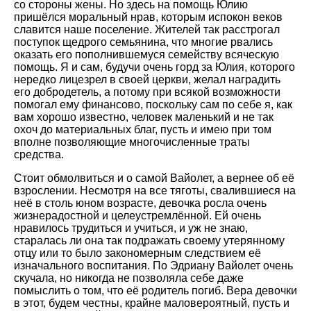
со стороны жены. Но здесь на помощь Юлию
пришёлся моральный нрав, которым испокон веков
славится наше поселение. Жителей так расстрогал
поступок щедрого семьянина, что многие рвались
оказать его пополнившемуся семейству всяческую
помощь. Я и сам, будучи очень горд за Юлия, которого
нередко лицезрел в своей церкви, желал наградить
его добродетель, а потому при всякой возможности
помогал ему финансово, поскольку сам по себе я, как
вам хорошо известно, человек маленький и не так
охоч до материальных благ, пусть и имею при том
вполне позволяющие многочисленные траты
средства.
Стоит обмолвиться и о самой Вайолет, а вернее об её
взрослении. Несмотря на все тяготы, свалившиеся на
неё в столь юном возрасте, девочка росла очень
жизнерадостной и целеустремлённой. Ей очень
нравилось трудиться и учиться, и уж не знаю,
старалась ли она так подражать своему утерянному
отцу или то было закономерным следствием её
изначального воспитания. По Эдриану Вайолет очень
скучала, но никогда не позволяла себе даже
помыслить о том, что её родитель погиб. Вера девочки
в этот, будем честны, крайне маловероятный, пусть и