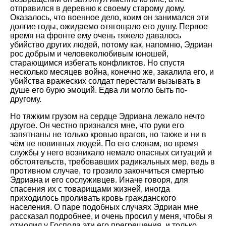
отправился в деревню к своему старому дому.
Оказалось, что военное дело, коим он занимался эти
долгие годы, ожидаемо отягощало его душу. Первое
время на фронте ему очень тяжело давалось
убийство других людей, потому как, напомню, Эдриан
рос добрым и человеколюбивым юношей,
старающимся избегать конфликтов. Но спустя
несколько месяцев война, конечно же, закалила его, и
убийства вражеских солдат перестали вызывать в
душе его бурю эмоций. Едва ли могло быть по-
другому.
Но тяжким грузом на сердце Эдриана лежало нечто
другое. Он честно признался мне, что руки его
запятнаны не только кровью врагов, но также и ни в
чём не повинных людей. По его словам, во время
службы у него возникало немало опасных ситуаций и
обстоятельств, требовавших радикальных мер, ведь в
противном случае, то грозило закончиться смертью
Эдриана и его сослуживцев. Иначе говоря, для
спасения их с товарищами жизней, иногда
приходилось проливать кровь гражданского
населения. О паре подобных случаях Эдриан мне
рассказал подробнее, и очень просил у меня, чтобы я
отмолил у Господа эти его прегрешения, и только