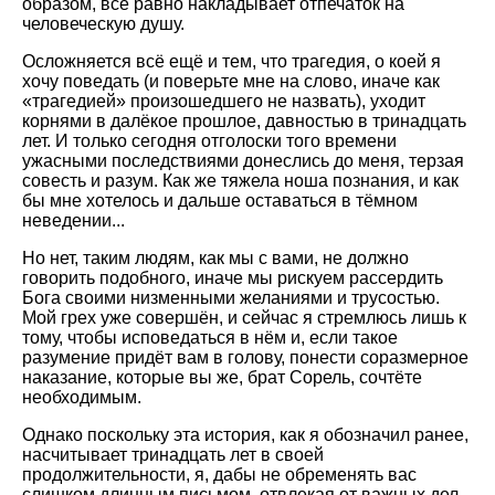
образом, всё равно накладывает отпечаток на
человеческую душу.
Осложняется всё ещё и тем, что трагедия, о коей я
хочу поведать (и поверьте мне на слово, иначе как
«трагедией» произошедшего не назвать), уходит
корнями в далёкое прошлое, давностью в тринадцать
лет. И только сегодня отголоски того времени
ужасными последствиями донеслись до меня, терзая
совесть и разум. Как же тяжела ноша познания, и как
бы мне хотелось и дальше оставаться в тёмном
неведении...
Но нет, таким людям, как мы с вами, не должно
говорить подобного, иначе мы рискуем рассердить
Бога своими низменными желаниями и трусостью.
Мой грех уже совершён, и сейчас я стремлюсь лишь к
тому, чтобы исповедаться в нём и, если такое
разумение придёт вам в голову, понести соразмерное
наказание, которые вы же, брат Сорель, сочтёте
необходимым.
Однако поскольку эта история, как я обозначил ранее,
насчитывает тринадцать лет в своей
продолжительности, я, дабы не обременять вас
слишком длинным письмом, отвлекая от важных дел