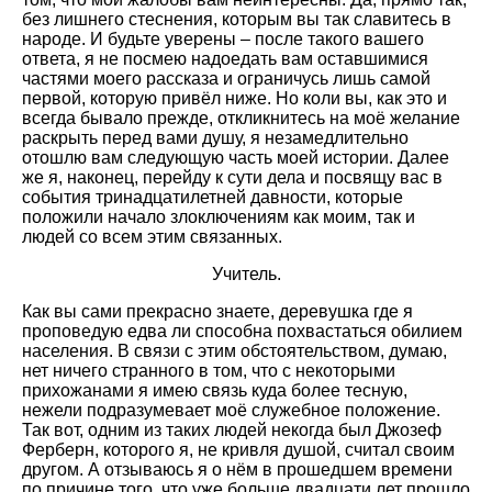
без лишнего стеснения, которым вы так славитесь в
народе. И будьте уверены – после такого вашего
ответа, я не посмею надоедать вам оставшимися
частями моего рассказа и ограничусь лишь самой
первой, которую привёл ниже. Но коли вы, как это и
всегда бывало прежде, откликнитесь на моё желание
раскрыть перед вами душу, я незамедлительно
отошлю вам следующую часть моей истории. Далее
же я, наконец, перейду к сути дела и посвящу вас в
события тринадцатилетней давности, которые
положили начало злоключениям как моим, так и
людей со всем этим связанных.
Учитель.
Как вы сами прекрасно знаете, деревушка где я
проповедую едва ли способна похвастаться обилием
населения. В связи с этим обстоятельством, думаю,
нет ничего странного в том, что с некоторыми
прихожанами я имею связь куда более тесную,
нежели подразумевает моё служебное положение.
Так вот, одним из таких людей некогда был Джозеф
Ферберн, которого я, не кривля душой, считал своим
другом. А отзываюсь я о нём в прошедшем времени
по причине того, что уже больше двадцати лет прошло