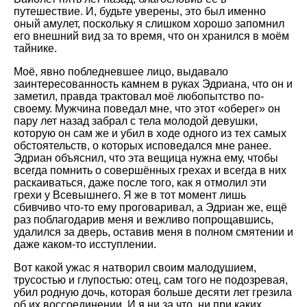
путешествие. И, будьте уверены, это был именно
оный амулет, поскольку я слишком хорошо запомнил
его внешний вид за то время, что он хранился в моём
тайнике.
Моё, явно побледневшее лицо, выдавало
заинтересованность камнем в руках Эдриана, что он и
заметил, правда трактовал моё любопытство по-
своему. Мужчина поведал мне, что этот «оберег» он
пару лет назад забрал с тела молодой девушки,
которую он сам же и убил в ходе одного из тех самых
обстоятельств, о которых исповедался мне ранее.
Эдриан объяснил, что эта вещица нужна ему, чтобы
всегда помнить о совершённых грехах и всегда в них
раскаиваться, даже после того, как я отмолил эти
грехи у Всевышнего. Я же в тот момент лишь
сбивчиво что-то ему проговаривал, а Эдриан же, ещё
раз поблагодарив меня и вежливо попрощавшись,
удалился за дверь, оставив меня в полном смятении и
даже каком-то исступлении.
Вот какой ужас я натворил своим малодушием,
трусостью и глупостью: отец, сам того не подозревая,
убил родную дочь, которая больше десяти лет грезила
об их воссоединении. И я ни за что, ни при каких