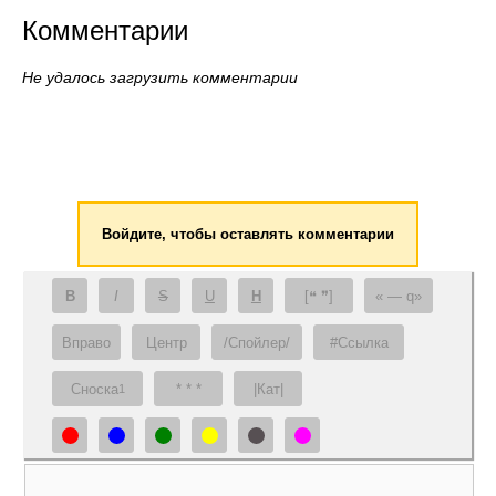
Комментарии
Не удалось загрузить комментарии
Войдите, чтобы оставлять комментарии
B
I
S
U
H
[❝ ❞]
— q
Вправо
Центр
/Спойлер/
#Ссылка
Сноска
* * *
|Кат|
1