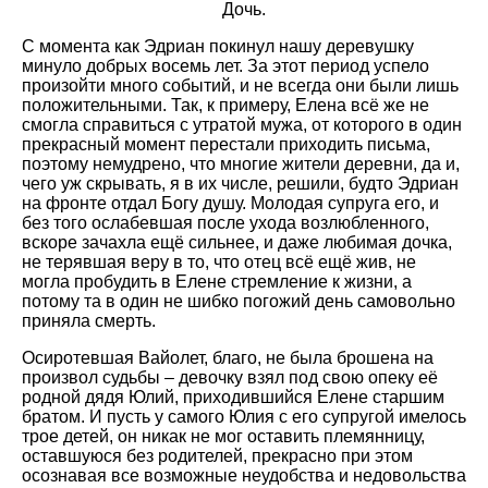
Дочь.
С момента как Эдриан покинул нашу деревушку
минуло добрых восемь лет. За этот период успело
произойти много событий, и не всегда они были лишь
положительными. Так, к примеру, Елена всё же не
смогла справиться с утратой мужа, от которого в один
прекрасный момент перестали приходить письма,
поэтому немудрено, что многие жители деревни, да и,
чего уж скрывать, я в их числе, решили, будто Эдриан
на фронте отдал Богу душу. Молодая супруга его, и
без того ослабевшая после ухода возлюбленного,
вскоре зачахла ещё сильнее, и даже любимая дочка,
не терявшая веру в то, что отец всё ещё жив, не
могла пробудить в Елене стремление к жизни, а
потому та в один не шибко погожий день самовольно
приняла смерть.
Осиротевшая Вайолет, благо, не была брошена на
произвол судьбы – девочку взял под свою опеку её
родной дядя Юлий, приходившийся Елене старшим
братом. И пусть у самого Юлия с его супругой имелось
трое детей, он никак не мог оставить племянницу,
оставшуюся без родителей, прекрасно при этом
осознавая все возможные неудобства и недовольства