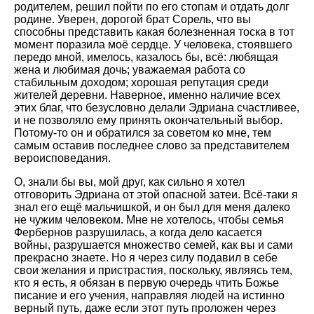
родителем, решил пойти по его стопам и отдать долг
родине. Уверен, дорогой брат Сорель, что вы
способны представить какая болезненная тоска в тот
момент поразила моё сердце. У человека, стоявшего
передо мной, имелось, казалось бы, всё: любящая
жена и любимая дочь; уважаемая работа со
стабильным доходом; хорошая репутация среди
жителей деревни. Наверное, именно наличие всех
этих благ, что безусловно делали Эдриана счастливее,
и не позволяло ему принять окончательный выбор.
Потому-то он и обратился за советом ко мне, тем
самым оставив последнее слово за представителем
вероисповедания.
О, знали бы вы, мой друг, как сильно я хотел
отговорить Эдриана от этой опасной затеи. Всё-таки я
знал его ещё мальчишкой, и он был для меня далеко
не чужим человеком. Мне не хотелось, чтобы семья
Фербернов разрушилась, а когда дело касается
войны, разрушается множество семей, как вы и сами
прекрасно знаете. Но я через силу подавил в себе
свои желания и пристрастия, поскольку, являясь тем,
кто я есть, я обязан в первую очередь чтить Божье
писание и его учения, направляя людей на истинно
верный путь, даже если этот путь проложен через