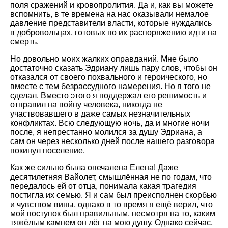
поля сражений и кровопролития. Да и, как вы можете
вспомнить, в те времена на нас оказывали немалое
давление представители власти, которые нуждались
в добровольцах, готовых по их распоряжению идти на
смерть.
Но довольно моих жалких оправданий. Мне было
достаточно сказать Эдриану лишь пару слов, чтобы он
отказался от своего похвального и героического, но
вместе с тем безрассудного намерения. Но я того не
сделал. Вместо этого я поддержал его решимость и
отправил на войну человека, никогда не
участвовавшего в даже самых незначительных
конфликтах. Всю следующую ночь, да и многие ночи
после, я непрестанно молился за душу Эдриана, а
сам он через несколько дней после нашего разговора
покинул поселение.
Как же сильно была опечалена Елена! Даже
десятилетняя Вайолет, смышлённая не по годам, что
передалось ей от отца, понимала какая трагедия
постигла их семью. Я и сам был преисполнен скорбью
и чувством вины, однако в то время я ещё верил, что
мой поступок был правильным, несмотря на то, каким
тяжёлым камнем он лёг на мою душу. Однако сейчас,