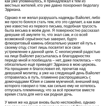
как уже упоминалось, я принадлежал к тем из
местных жителей, кто уже давно похоронил бедолагу
Эдриана.
Однако я не желал разрушать надежды Вайолет, либо
же просто боялся стать тем, кто это сделает, а как вам
уже известно из первого письма, подобная трусость
была весьма в моём духе. Я поверхностно рассказал
девушке об амулете то, что знал сам, и со всей
возможной серьёзностью заверил, будто
флюоритовый камень обязательно укажет ей путь к
своему отцу, стоит лишь посвятит все свои
устремление к данной цели. С неописуемой радостью
на лице Вайолет рассыпалась в благодарностях
передо мной и пообещала – нет, даже поклялась – что
обязательно ещё приведёт Эдриана в мою церковь.
На прощание я благословил её, прочитав над
девушкой молитву, а уже на следующий день Вайолет
отправилась в путь, пламенно распрощавшись с
домочадцами Юлия и самим мужчиной, внешний вид
которого говорил о том, как сильно ему не хотелось
отпускать племянницу, что за всё прожитое вместе
время стала для него как родная дочь.
У меня же на душе вновь было неспокойно, однако