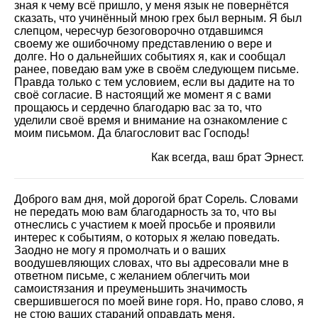
зная к чему всё пришло, у меня язык не повернётся
сказать, что учинённый мною грех был верным. Я был
слепцом, чересчур безоговорочно отдавшимся
своему же ошибочному представлению о вере и
долге. Но о дальнейших событиях я, как и сообщал
ранее, поведаю вам уже в своём следующем письме.
Правда только с тем условием, если вы дадите на то
своё согласие. В настоящий же момент я с вами
прощаюсь и сердечно благодарю вас за то, что
уделили своё время и внимание на ознакомление с
моим письмом. Да благословит вас Господь!
Как всегда, ваш брат Эрнест.
Доброго вам дня, мой дорогой брат Сорель. Словами
не передать мою вам благодарность за то, что вы
отнеслись с участием к моей просьбе и проявили
интерес к событиям, о которых я желаю поведать.
Заодно не могу я промолчать и о ваших
воодушевляющих словах, что вы адресовали мне в
ответном письме, с желанием облегчить мои
самоистязания и преуменьшить значимость
свершившегося по моей вине горя. Но, право слово, я
не стою ваших стараний оправдать меня.