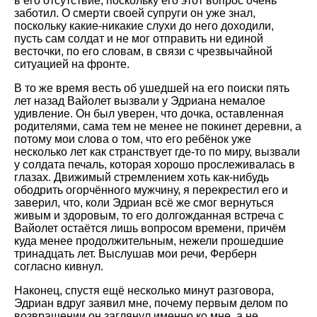
в его отсутствие, поскольку его этот вопрос очень
заботил. О смерти своей супруги он уже знал,
поскольку какие-никакие слухи до него доходили,
пусть сам солдат и не мог отправить ни единой
весточки, по его словам, в связи с чрезвычайной
ситуацией на фронте.
В то же время весть об ушедшей на его поиски пять
лет назад Вайолет вызвали у Эдриана немалое
удивление. Он был уверен, что дочка, оставленная
родителями, сама тем не менее не покинет деревни, а
потому мои слова о том, что его ребёнок уже
несколько лет как странствует где-то по миру, вызвали
у солдата печаль, которая хорошо прослеживалась в
глазах. Движимый стремлением хоть как-нибудь
ободрить огорчённого мужчину, я перекрестил его и
заверил, что, коли Эдриан всё же смог вернуться
живым и здоровым, то его долгожданная встреча с
Вайолет остаётся лишь вопросом времени, причём
куда менее продолжительным, нежели прошедшие
тринадцать лет. Выслушав мои речи, Ферберн
согласно кивнул.
Наконец, спустя ещё несколько минут разговора,
Эдриан вдруг заявил мне, почему первым делом по
возвращении он заглянул именно ко мне, а не