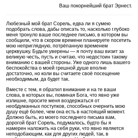
Ваш покорнейший брат Эрнест.
Любезный мой брат Сорель, едва ли я сумею
подобрать слова, дабы описать то, насколько глубоко
меня тронуло ваше последнее письмо, в котором вы
сообщили, что в скором времени планируете посетить
мою неприглядную, потрёпанную временем
церквушку. Будьте уверены — я почту ваш визит за
великую честь, пусть и считаю, что недостоин такому
вниманию с вашей стороны. Уже одного лишь вашего
беспокойства о моей грешной душе вполне
достаточно, но коли вы считаете своё посещение
необходимым, да будет так.
Вместе с тем, я обратил внимание и на те ваши
слова, в которых вы, поминая Бога, что явно уже
излишне, просите меня воздержаться от
необдуманных поступков, способных очернить мою
душу ещё более, чем она есть в настоящий момент.
Должно быть, из моего последнего письма вам,
дорогой брат Сорель, подумалось, будто бы я
намерен наложить на себя руки, что явно является
неподобающим, как для других людей, так, в