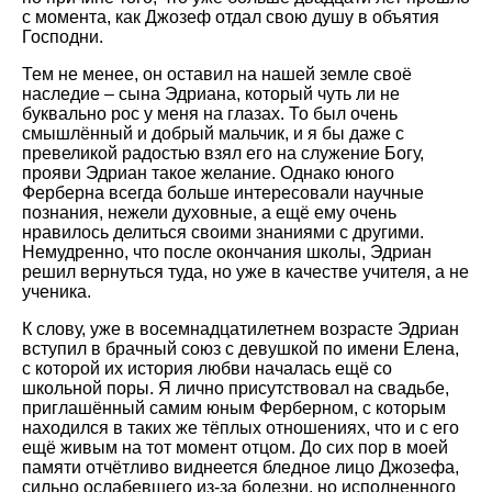
с момента, как Джозеф отдал свою душу в объятия
Господни.
Тем не менее, он оставил на нашей земле своё
наследие – сына Эдриана, который чуть ли не
буквально рос у меня на глазах. То был очень
смышлённый и добрый мальчик, и я бы даже с
превеликой радостью взял его на служение Богу,
прояви Эдриан такое желание. Однако юного
Ферберна всегда больше интересовали научные
познания, нежели духовные, а ещё ему очень
нравилось делиться своими знаниями с другими.
Немудренно, что после окончания школы, Эдриан
решил вернуться туда, но уже в качестве учителя, а не
ученика.
К слову, уже в восемнадцатилетнем возрасте Эдриан
вступил в брачный союз с девушкой по имени Елена,
с которой их история любви началась ещё со
школьной поры. Я лично присутствовал на свадьбе,
приглашённый самим юным Ферберном, с которым
находился в таких же тёплых отношениях, что и с его
ещё живым на тот момент отцом. До сих пор в моей
памяти отчётливо виднеется бледное лицо Джозефа,
сильно ослабевшего из-за болезни, но исполненного