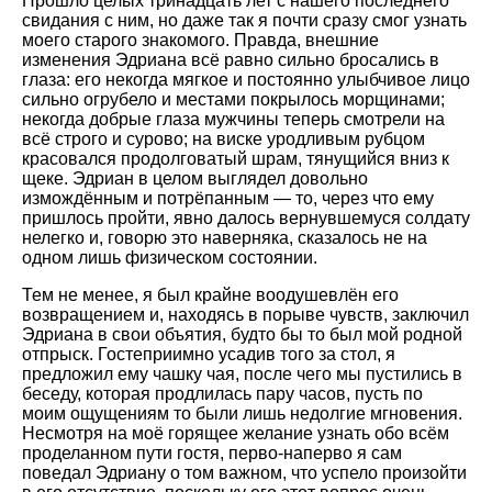
Прошло целых тринадцать лет с нашего последнего
свидания с ним, но даже так я почти сразу смог узнать
моего старого знакомого. Правда, внешние
изменения Эдриана всё равно сильно бросались в
глаза: его некогда мягкое и постоянно улыбчивое лицо
сильно огрубело и местами покрылось морщинами;
некогда добрые глаза мужчины теперь смотрели на
всё строго и сурово; на виске уродливым рубцом
красовался продолговатый шрам, тянущийся вниз к
щеке. Эдриан в целом выглядел довольно
измождённым и потрёпанным — то, через что ему
пришлось пройти, явно далось вернувшемуся солдату
нелегко и, говорю это наверняка, сказалось не на
одном лишь физическом состоянии.
Тем не менее, я был крайне воодушевлён его
возвращением и, находясь в порыве чувств, заключил
Эдриана в свои объятия, будто бы то был мой родной
отпрыск. Гостеприимно усадив того за стол, я
предложил ему чашку чая, после чего мы пустились в
беседу, которая продлилась пару часов, пусть по
моим ощущениям то были лишь недолгие мгновения.
Несмотря на моё горящее желание узнать обо всём
проделанном пути гостя, перво-наперво я сам
поведал Эдриану о том важном, что успело произойти