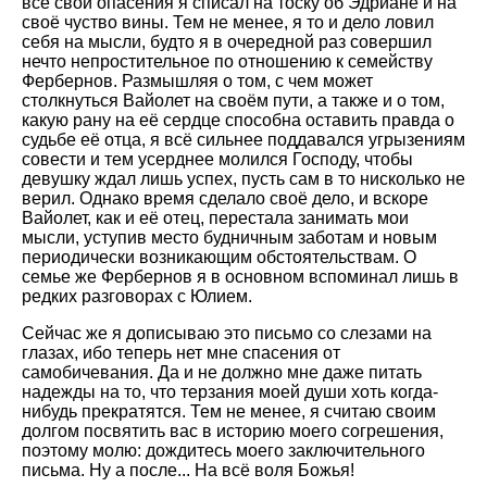
все свои опасения я списал на тоску об Эдриане и на
своё чуство вины. Тем не менее, я то и дело ловил
себя на мысли, будто я в очередной раз совершил
нечто непростительное по отношению к семейству
Фербернов. Размышляя о том, с чем может
столкнуться Вайолет на своём пути, а также и о том,
какую рану на её сердце способна оставить правда о
судьбе её отца, я всё сильнее поддавался угрызениям
совести и тем усерднее молился Господу, чтобы
девушку ждал лишь успех, пусть сам в то нисколько не
верил. Однако время сделало своё дело, и вскоре
Вайолет, как и её отец, перестала занимать мои
мысли, уступив место будничным заботам и новым
периодически возникающим обстоятельствам. О
семье же Фербернов я в основном вспоминал лишь в
редких разговорах с Юлием.
Сейчас же я дописываю это письмо со слезами на
глазах, ибо теперь нет мне спасения от
самобичевания. Да и не должно мне даже питать
надежды на то, что терзания моей души хоть когда-
нибудь прекратятся. Тем не менее, я считаю своим
долгом посвятить вас в историю моего согрешения,
поэтому молю: дождитесь моего заключительного
письма. Ну а после... На всё воля Божья!