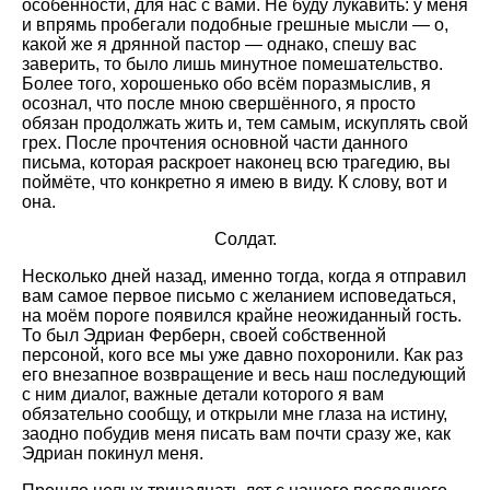
особенности, для нас с вами. Не буду лукавить: у меня
и впрямь пробегали подобные грешные мысли — о,
какой же я дрянной пастор — однако, спешу вас
заверить, то было лишь минутное помешательство.
Более того, хорошенько обо всём поразмыслив, я
осознал, что после мною свершённого, я просто
обязан продолжать жить и, тем самым, искуплять свой
грех. После прочтения основной части данного
письма, которая раскроет наконец всю трагедию, вы
поймёте, что конкретно я имею в виду. К слову, вот и
она.
Солдат.
Несколько дней назад, именно тогда, когда я отправил
вам самое первое письмо с желанием исповедаться,
на моём пороге появился крайне неожиданный гость.
То был Эдриан Ферберн, своей собственной
персоной, кого все мы уже давно похоронили. Как раз
его внезапное возвращение и весь наш последующий
с ним диалог, важные детали которого я вам
обязательно сообщу, и открыли мне глаза на истину,
заодно побудив меня писать вам почти сразу же, как
Эдриан покинул меня.