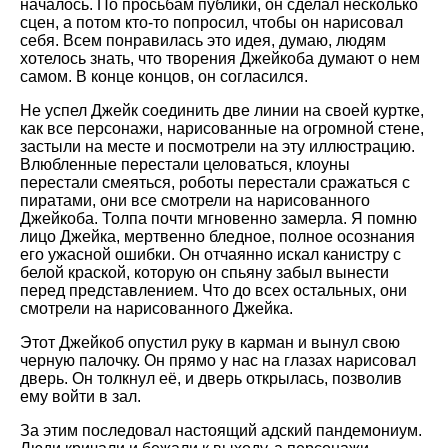
началось. По просьбам публики, он сделал несколько
сцен, а потом кто-то попросил, чтобы он нарисовал
себя. Всем понравилась это идея, думаю, людям
хотелось знать, что творения Джейкоба думают о нем
самом. В конце концов, он согласился.
Не успел Джейк соединить две линии на своей куртке,
как все персонажи, нарисованные на огромной стене,
застыли на месте и посмотрели на эту иллюстрацию.
Влюбленные перестали целоваться, клоуны
перестали смеяться, роботы перестали сражаться с
пиратами, они все смотрели на нарисованного
Джейкоба. Толпа почти мгновенно замерла. Я помню
лицо Джейка, мертвенно бледное, полное осознания
его ужасной ошибки. Он отчаянно искал канистру с
белой краской, которую он спьяну забыл вынести
перед представлением. Что до всех остальных, они
смотрели на нарисованного Джейка.
Этот Джейкоб опустил руку в карман и вынул свою
черную палочку. Он прямо у нас на глазах нарисовал
дверь. Он толкнул её, и дверь открылась, позволив
ему войти в зал.
За этим последовал настоящий адский пандемониум.