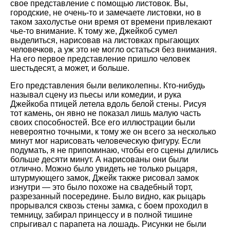
свое представление с помощью листовок. Вы,
городские, не очень-то и замечаете листовки, но в
таком захолустье они время от времени привлекают
чье-то внимание. К тому же, Джейкоб сумел
выделиться, нарисовав на листовках прыгающих
человечков, а уж это не могло остаться без внимания.
На его первое представление пришло человек
шестьдесят, а может, и больше.
Его представления были великолепны. Кто-нибудь
называл сцену из пьесы или комедии, и рука
Джейкоба птицей летела вдоль белой стены. Рисуя
тот камень, он явно не показал лишь малую часть
своих способностей. Все его иллюстрации были
невероятно точными, к тому же он всего за несколько
минут мог нарисовать человеческую фигуру. Если
подумать, я не припоминаю, чтобы его сцены длились
больше десяти минут. А нарисованы они были
отлично. Можно было увидеть не только рыцаря,
штурмующего замок, Джейк также рисовал замок
изнутри — это было похоже на свадебный торт,
разрезанный посередине. Было видно, как рыцарь
прорывался сквозь стены замка, с боем проходил в
темницу, забирал принцессу и в полной тишине
спрыгивал с парапета на лошадь. Рисунки не были