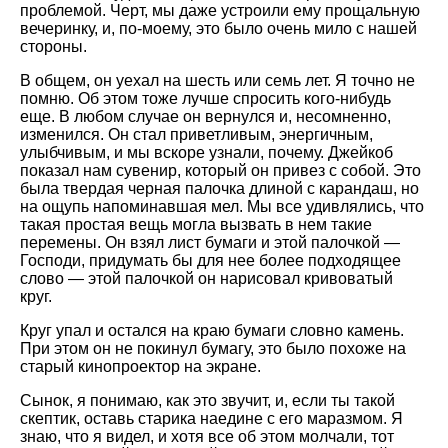
проблемой. Черт, мы даже устроили ему прощальную
вечеринку, и, по-моему, это было очень мило с нашей
стороны.
В общем, он уехал на шесть или семь лет. Я точно не
помню. Об этом тоже лучше спросить кого-нибудь
еще. В любом случае он вернулся и, несомненно,
изменился. Он стал приветливым, энергичным,
улыбчивым, и мы вскоре узнали, почему. Джейкоб
показал нам сувенир, который он привез с собой. Это
была твердая черная палочка длиной с карандаш, но
на ощупь напоминавшая мел. Мы все удивлялись, что
такая простая вещь могла вызвать в нем такие
перемены. Он взял лист бумаги и этой палочкой —
Господи, придумать бы для нее более подходящее
слово — этой палочкой он нарисовал кривоватый
круг.
Круг упал и остался на краю бумаги словно камень.
При этом он не покинул бумагу, это было похоже на
старый кинопроектор на экране.
Сынок, я понимаю, как это звучит, и, если ты такой
скептик, оставь старика наедине с его маразмом. Я
знаю, что я видел, и хотя все об этом молчали, тот