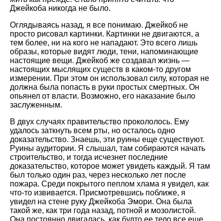
Джейкоба никогда не было.
Оглядываясь назад, я все понимаю. Джейкоб не
просто рисовал картинки. Картинки не двигаются, а
тем более, ни на кого не нападают. Это всего лишь
образы, которые видят люди, тени, напоминающие
настоящие вещи. Джейкоб же создавал жизнь —
настоящих мыслящих существ в каком-то другом
измерении. При этом он использовал силу, которая не
должна была попасть в руки простых смертных. Он
опьянел от власти. Возможно, его наказание было
заслуженным.
В двух случаях правительство прокололось. Ему
удалось заткнуть всем рты, но осталось одно
доказательство. Знаешь, эти руины еще существуют.
Руины аудитории. Я слышал, там собираются начать
строительство, и тогда исчезнет последние
доказательство, которое может увидеть каждый. Я там
был только один раз, через несколько лет после
пожара. Среди покрытого пеплом хлама я увидел, как
что-то извивается. Присмотревшись поближе, я
увидел на стене руку Джейкоба Эмори. Она была
такой же, как три года назад, потной и мозолистой.
Она постоянно двигалась, как будто ее тело все еще