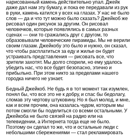
нарисованный камень действительно упал. Джейк
даже дал нам эту бумагу, и пока ее передавали из рук
в руки, камень катился у всех на глазах. У нас не было
слов — да и что тут можно было сказать? Джейкоб же
рисовал один рисунок за другим. Он рисовал
человечков, которые появлялись в самых разных
сценах — они то сражались друг с другом, то
образовывали человеческие пирамиды. Мы не верили
своим глазам. Джейкобу это было и нужно, он сказал,
что чтобы расплатиться за еду и жилье он будет
устраивать представления — рисовать все, что
зрители захотят. Мы долго спорили, но ему удалось
убедить нас, что все будет безопасно, этично и
прибыльно. При этом никто за пределами нашего
городка ничего не узнает.
Бедный Джейкоб. Не будь я в тот момент так изумлен,
понял бы, что все это не к добру, и спас бы бедолагу,
сломав эту чертову штуковину. Но я был молод, и мне,
как и всем прочим, она казалась чудом, которым мы
потом смогли бы поделиться со всеми остальными. У
Джейкоба не было связей на радио или на
телевидении, а Интернета тогда еще не было.
Поэтому он сделал то же, что и остальные люди с
небольшими сбережениями — стал рекламировать