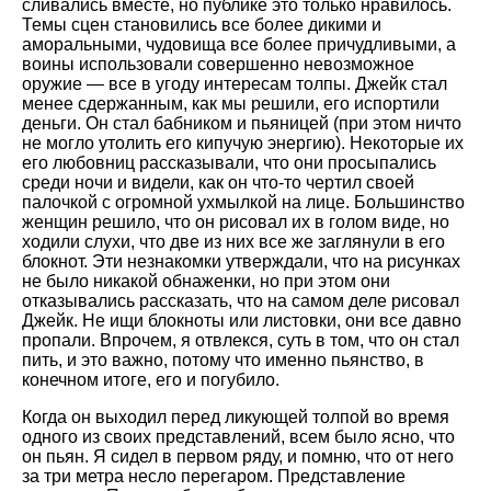
сливались вместе, но публике это только нравилось.
Темы сцен становились все более дикими и
аморальными, чудовища все более причудливыми, а
воины использовали совершенно невозможное
оружие — все в угоду интересам толпы. Джейк стал
менее сдержанным, как мы решили, его испортили
деньги. Он стал бабником и пьяницей (при этом ничто
не могло утолить его кипучую энергию). Некоторые их
его любовниц рассказывали, что они просыпались
среди ночи и видели, как он что-то чертил своей
палочкой с огромной ухмылкой на лице. Большинство
женщин решило, что он рисовал их в голом виде, но
ходили слухи, что две из них все же заглянули в его
блокнот. Эти незнакомки утверждали, что на рисунках
не было никакой обнаженки, но при этом они
отказывались рассказать, что на самом деле рисовал
Джейк. Не ищи блокноты или листовки, они все давно
пропали. Впрочем, я отвлекся, суть в том, что он стал
пить, и это важно, потому что именно пьянство, в
конечном итоге, его и погубило.
Когда он выходил перед ликующей толпой во время
одного из своих представлений, всем было ясно, что
он пьян. Я сидел в первом ряду, и помню, что от него
за три метра несло перегаром. Представление