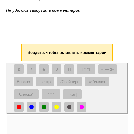
Не удалось загрузить комментарии
Войдите, чтобы оставлять комментарии
B
I
S
U
H
[❝ ❞]
— q
Вправо
Центр
/Спойлер/
#Ссылка
Сноска
* * *
|Кат|
1