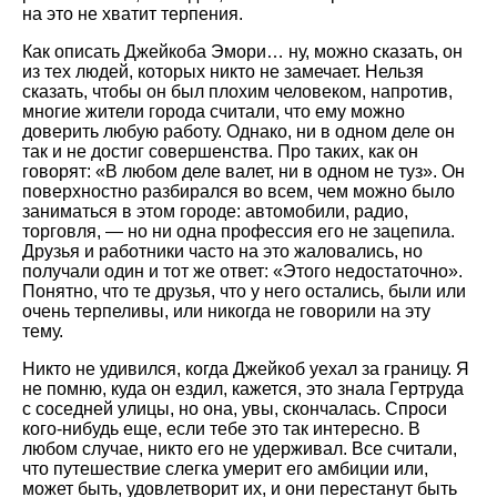
на это не хватит терпения.
Как описать Джейкоба Эмори… ну, можно сказать, он
из тех людей, которых никто не замечает. Нельзя
сказать, чтобы он был плохим человеком, напротив,
многие жители города считали, что ему можно
доверить любую работу. Однако, ни в одном деле он
так и не достиг совершенства. Про таких, как он
говорят: «В любом деле валет, ни в одном не туз». Он
поверхностно разбирался во всем, чем можно было
заниматься в этом городе: автомобили, радио,
торговля, — но ни одна профессия его не зацепила.
Друзья и работники часто на это жаловались, но
получали один и тот же ответ: «Этого недостаточно».
Понятно, что те друзья, что у него остались, были или
очень терпеливы, или никогда не говорили на эту
тему.
Никто не удивился, когда Джейкоб уехал за границу. Я
не помню, куда он ездил, кажется, это знала Гертруда
с соседней улицы, но она, увы, скончалась. Спроси
кого-нибудь еще, если тебе это так интересно. В
любом случае, никто его не удерживал. Все считали,
что путешествие слегка умерит его амбиции или,
может быть, удовлетворит их, и они перестанут быть