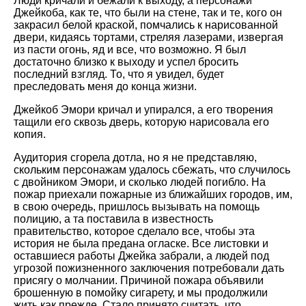
Люди кричали и бежали к выходу, а персонажи
Джейкоба, как те, что были на стене, так и те, кого он
закрасил белой краской, помчались к нарисованной
двери, кидаясь тортами, стреляя лазерами, извергая
из пасти огонь, яд и все, что возможно. Я был
достаточно близко к выходу и успел бросить
последний взгляд. То, что я увидел, будет
преследовать меня до конца жизни.
Джейкоб Эмори кричал и упирался, а его творения
тащили его сквозь дверь, которую нарисовала его
копия.
Аудитория сгорела дотла, но я не представляю,
скольким персонажам удалось сбежать, что случилось
с двойником Эмори, и сколько людей погибло. На
пожар приехали пожарные из ближайших городов, им,
в свою очередь, пришлось вызывать на помощь
полицию, а та поставила в известность
правительство, которое сделало все, чтобы эта
история не была предана огласке. Все листовки и
оставшиеся работы Джейка забрали, а людей под
угрозой пожизненного заключения потребовали дать
присягу о молчании. Причиной пожара объявили
брошенную в помойку сигарету, и мы продолжили
жить как прежде. Стало принято считать. что