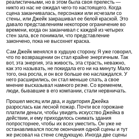
реалистичными, но в этом была своя прелесть —
никто из нас не ожидал чего-то настоящего. Когда
сцена заканчивалась, персонажи или исчезали со
стены, или Джейк закрашивал ее белой краской. Это
давало представлениям некоторое ограничение во
времени, когда он заканчивал с каждой из четырех
стен зала, все понимали, что представление
закончено, пока не высохнет краска.
Сам Джейк менялся в худшую сторону. Я уже говорил,
что по возвращении он стал крайне энергичным. Так
вот, эта энергия, эта живость, эта страсть, неважно,
как это называть, не покидала его ни на минуту. Мало
того, она росла, и он все больше ею наслаждался. У
него расширились, он стал меньше спать, а свое
мнение высказывал намного резче. Со временем,
люди, бывавшие в его компании, стали нервничать.
Прошел месяц или два, и аудитория Джейка
разрослась как лесной пожар. Почти все горожане
платили деньги, чтобы увидеть искусство Джейка в
действии, и ему приходилось снимать здания
попросторнее, чтобы их всех уместить. Он уже не
останавливался после окончания одной сцены и тут
же рисовал на стене следующую. Иногда две сцены