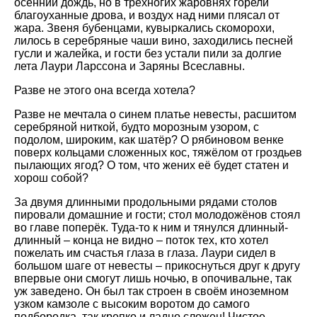
осенний дождь, но в трёхногих жаровнях горели
благоуханные дрова, и воздух над ними плясал от
жара. Звеня бубенцами, кувыркались скоморохи,
лилось в серебряные чаши вино, заходились песней
гусли и жалейка, и гости без устали пили за долгие
лета Лаури Ларссона и Заряны Всеславны.
Разве не этого она всегда хотела?
Разве не мечтала о синем платье невесты, расшитом
серебряной ниткой, будто морозным узором, с
подолом, широким, как шатёр? О рябиновом венке
поверх кольцами сложенных кос, тяжёлом от гроздьев
пылающих ягод? О том, что жених её будет статен и
хорош собой?
За двумя длинными продольными рядами столов
пировали домашние и гости; стол молодожёнов стоял
во главе поперёк. Туда-то к ним и тянулся длинный-
длинный – конца не видно – поток тех, кто хотел
пожелать им счастья глаза в глаза. Лаури сидел в
большом шаге от невесты – прикоснуться друг к другу
впервые они смогут лишь ночью, в опочивальне, так
уж заведено. Он был так строен в своём иноземном
узком камзоле с высоким воротом до самого
подбородка, так крепко и ладно сложен! Чистое