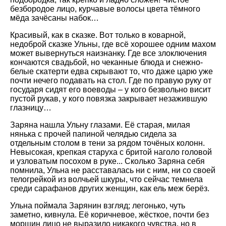
безбородое лицо, курчавые волосы цвета тёмного
мёда зачёсаны набок…
Красивый, как в сказке. Вот только в коварной,
недоброй сказке Ульны, где всё хорошее одним махом
может вывернуться наизнанку. Где все злоключения
кончаются свадьбой, но чеканные блюда и снежно-
белые скатерти едва скрывают то, что даже царю уже
почти нечего подавать на стол. Где по правую руку от
государя сидят его воеводы – у кого безвольно висит
пустой рукав, у кого повязка закрывает незажившую
глазницу…
Заряна нашла Ульну глазами. Её старая, милая
нянька с прочей папиной челядью сидела за
отдельным столом в тени за рядом точёных колонн.
Невысокая, крепкая старуха с бритой наголо головой
и узловатым посохом в руке... Сколько Заряна себя
помнила, Ульна не расставалась ни с ним, ни со своей
телогрейкой из волчьей шкуры, что сейчас темнела
среди сарафанов других женщин, как ель меж берёз.
Ульна поймала Зарянин взгляд; легонько, чуть
заметно, кивнула. Её коричневое, жёсткое, почти без
морщин лицо не выразило никакого чувства, но в