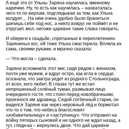
А ещё это от Ульны Заряна научилась змеиному
наречию. Ну, то есть как научилась – нахваталась
чего-то по верхам, подглядывая за тем, как Ульна
колдует… На нём очень удобно было браниться:
шипишь себе под нос, а никто вокруг не поймёт и не
отругает, мол, негоже царевне такие слова говорить.
И обереги к свадьбе, спрятанные в переплетениях
Заряниных кос, ей тоже Ульна смастерила. Вплела их
сама, своими руками, и мрачно сказала:
— Что могла – сделала.
Заряна вспомнила этот миг, сидя рядом с женихом,
почти уже мужем, и вдруг остро, как игла в сердце,
осознала, что завтра уедет из родного Стольнограда,
от всех, кого любит. В глазах тут же встал
непрошенный солёный туман, размывая лицо
очередного гостя, что стоял перед новобрачными,
произнося им здравицу. Седой согбенный старик, он
виделся Заряне как через неровный лёд и бормотал
что-то о том, что небеса благословят
«избавительницу» и «заступницу». Что отправил на
войну пятерых сыновей и ни одного не ждал назад, а
тут, гляди-ка – вернулись двое. Что дай царевне