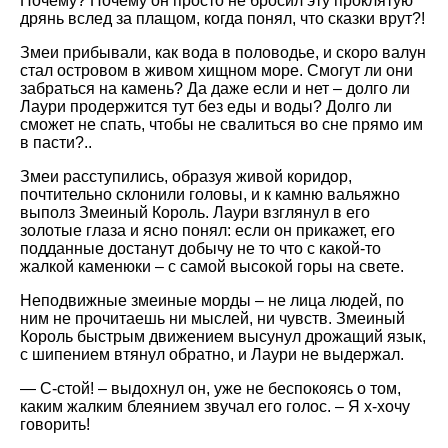
Почему? Почему он просто не бросил эту проклятую
дрянь вслед за плащом, когда понял, что сказки врут?!
Змеи прибывали, как вода в половодье, и скоро валун
стал островом в живом хищном море. Смогут ли они
забраться на камень? Да даже если и нет – долго ли
Лаури продержится тут без еды и воды? Долго ли
сможет не спать, чтобы не свалиться во сне прямо им
в пасти?..
Змеи расступились, образуя живой коридор,
почтительно склонили головы, и к камню вальяжно
выполз Змеиный Король. Лаури взглянул в его
золотые глаза и ясно понял: если он прикажет, его
подданные достанут добычу не то что с какой-то
жалкой каменюки – с самой высокой горы на свете.
Неподвижные змеиные морды – не лица людей, по
ним не прочитаешь ни мыслей, ни чувств. Змеиный
Король быстрым движением высунул дрожащий язык,
с шипением втянул обратно, и Лаури не выдержал.
— С-стой! – выдохнул он, уже не беспокоясь о том,
каким жалким блеянием звучал его голос. – Я х-хочу
говорить!