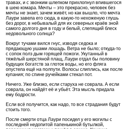
травах, и с звонким шлепком прихлопнул впившегося
в шею комара. Мечты – это прекрасно, человек без
мечты не знает, зачем живёт, но как вышло, что мечта
Лаури завела его сюда, в какую-то нехоженую глушь
без дорог, в небывалый для их северных краёв зной
самого долгого дня в году и белый, слепящий блеск
недовольного солнца?
Вокруг тучами вился гнус, изводя седока и
прядающую ушами лошадь. Ветра не было; откуда-то
с сопок полз дым горящей пожоги. Укутанный в
тяжёлый шерстяной плащ, Лаури отдал бы половину
будущих богатств за глоток воды, но его фляга
опустела ещё на полпути. Волосы слиплись, как после
купания; по спине ручейками стекал пот.
Ничего. Уже близко, если старуха не соврала. А если
соврала, он найдёт её и убьёт. Эта мысль придала
ему бодрости.
Если всё получится, как надо, то все страдания будут
стоить того.
После смерти отца Лаури посидел у его могилы с
последней недопитой папенькиной бутылкой,