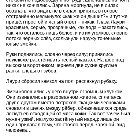
никак не кончались. Заряна моргнула, не в силах
осознать, что́ видит, не в силах принять; в голове
отстранённо мелькнуло: «как же он дышит?» и тут же
пришёл простой и ясный ответ – никак. Глаза Лаури –
красивые, серые, прозрачные, как вода – закатились,
так, что осталось лишь белое, и из их уголков, словно
потоки чёрных слёз, скользнули наружу тоненькие
юные змейки.
Руки поднялись, словно через силу; принялись
неуклюже расстёгивать тесный камзол. На шее под
высоким воротником чернели две сухие круглые
ранки: следы от зубов.
Лаури сбросил камзол на пол, распахнул рубаху.
Змеи копошились у него внутри огромным клубком.
Они извивались в разорванном животе, сплетаясь
друг с другом вместо потрохов, ткацкими челноками
сновали в щелях между рёбер, обнажившихся средь
лоскутьев отходящей от мяса кожи. Так вот зачем был
нужен узкий, наглухо застёгнутый наряд: лишь он
один придавал тому, что стояло перед Заряной, вид
человека…