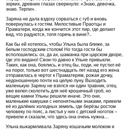
зорких, древних глазах сверкнуло: «Знаю, девочка,
знаю. Терпи».
Заряна не дала вздоху сорваться с губ и вновь
повернулась к гостям. Милостивые Праотцы и
Праматери, когда же кончится этот пир, где делают
вид, что радуются, топя горечь в вине?..
Как бы ей хотелось, чтобы Ульна была ближе, за
белым господским столом! Но тогда гости бы
всполошились: ох, да ах, шаманка при царском дворе,
где это видано! Свои-то давно к Ульне привыкли.
Таких, как она, боялись, и отец бы, поди, не пустил её
на порог, только вот шестнадцать лет назад его жена
отправилась в чертог к Праматерям, рожая дочку,
недоношенную почти на целую луну. Вы́ходить
маленькую Заряну не взялся ни один травник, отец
уже велел сколотить для неё крошечный гроб, но
вещие камни Ульны решили иначе. Это они,
маленькие камушки с непонятными знаками, привели
её из далёких холодных земель, где берёзы ростом
человеку по пояс, а листья у них с детский ноготок –
привели и сказали, что здесь она очень нужна…
Ульна выкармливала Заряну кошачьим молоком и