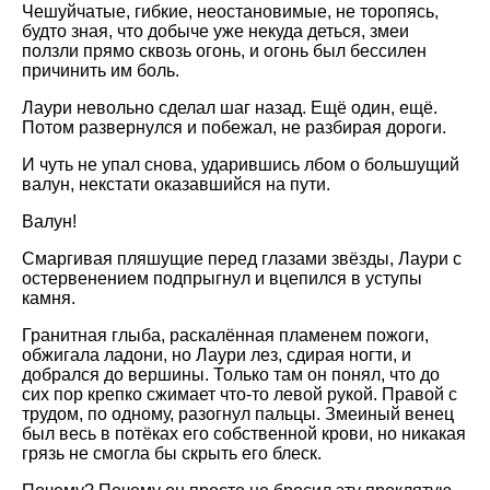
Чешуйчатые, гибкие, неостановимые, не торопясь,
будто зная, что добыче уже некуда деться, змеи
ползли прямо сквозь огонь, и огонь был бессилен
причинить им боль.
Лаури невольно сделал шаг назад. Ещё один, ещё.
Потом развернулся и побежал, не разбирая дороги.
И чуть не упал снова, ударившись лбом о большущий
валун, некстати оказавшийся на пути.
Валун!
Смаргивая пляшущие перед глазами звёзды, Лаури с
остервенением подпрыгнул и вцепился в уступы
камня.
Гранитная глыба, раскалённая пламенем пожоги,
обжигала ладони, но Лаури лез, сдирая ногти, и
добрался до вершины. Только там он понял, что до
сих пор крепко сжимает что-то левой рукой. Правой с
трудом, по одному, разогнул пальцы. Змеиный венец
был весь в потёках его собственной крови, но никакая
грязь не смогла бы скрыть его блеск.