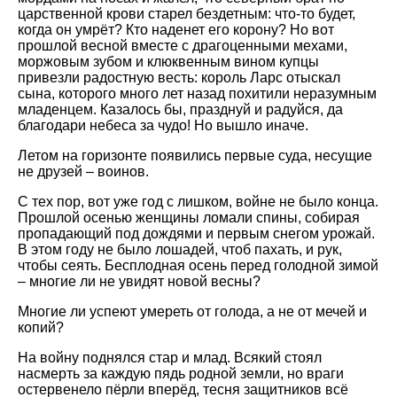
царственной крови старел бездетным: что-то будет,
когда он умрёт? Кто наденет его корону? Но вот
прошлой весной вместе с драгоценными мехами,
моржовым зубом и клюквенным вином купцы
привезли радостную весть: король Ларс отыскал
сына, которого много лет назад похитили неразумным
младенцем. Казалось бы, празднуй и радуйся, да
благодари небеса за чудо! Но вышло иначе.
Летом на горизонте появились первые суда, несущие
не друзей – воинов.
С тех пор, вот уже год с лишком, войне не было конца.
Прошлой осенью женщины ломали спины, собирая
пропадающий под дождями и первым снегом урожай.
В этом году не было лошадей, чтоб пахать, и рук,
чтобы сеять. Бесплодная осень перед голодной зимой
– многие ли не увидят новой весны?
Многие ли успеют умереть от голода, а не от мечей и
копий?
На войну поднялся стар и млад. Всякий стоял
насмерть за каждую пядь родной земли, но враги
остервенело пёрли вперёд, тесня защитников всё