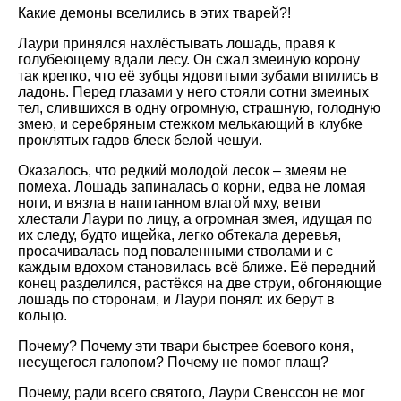
Какие демоны вселились в этих тварей?!
Лаури принялся нахлёстывать лошадь, правя к
голубеющему вдали лесу. Он сжал змеиную корону
так крепко, что её зубцы ядовитыми зубами впились в
ладонь. Перед глазами у него стояли сотни змеиных
тел, слившихся в одну огромную, страшную, голодную
змею, и серебряным стежком мелькающий в клубке
проклятых гадов блеск белой чешуи.
Оказалось, что редкий молодой лесок – змеям не
помеха. Лошадь запиналась о корни, едва не ломая
ноги, и вязла в напитанном влагой мху, ветви
хлестали Лаури по лицу, а огромная змея, идущая по
их следу, будто ищейка, легко обтекала деревья,
просачивалась под поваленными стволами и с
каждым вдохом становилась всё ближе. Её передний
конец разделился, растёкся на две струи, обгоняющие
лошадь по сторонам, и Лаури понял: их берут в
кольцо.
Почему? Почему эти твари быстрее боевого коня,
несущегося галопом? Почему не помог плащ?
Почему, ради всего святого, Лаури Свенссон не мог