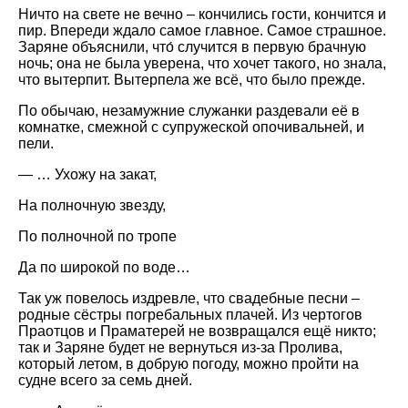
Ничто на свете не вечно – кончились гости, кончится и
пир. Впереди ждало самое главное. Самое страшное.
Заряне объяснили, что́ случится в первую брачную
ночь; она не была уверена, что хочет такого, но знала,
что вытерпит. Вытерпела же всё, что было прежде.
По обычаю, незамужние служанки раздевали её в
комнатке, смежной с супружеской опочивальней, и
пели.
— … Ухожу на закат,
На полночную звезду,
По полночной по тропе
Да по широкой по воде…
Так уж повелось издревле, что свадебные песни –
родные сёстры погребальных плачей. Из чертогов
Праотцов и Праматерей не возвращался ещё никто;
так и Заряне будет не вернуться из-за Пролива,
который летом, в добрую погоду, можно пройти на
судне всего за семь дней.