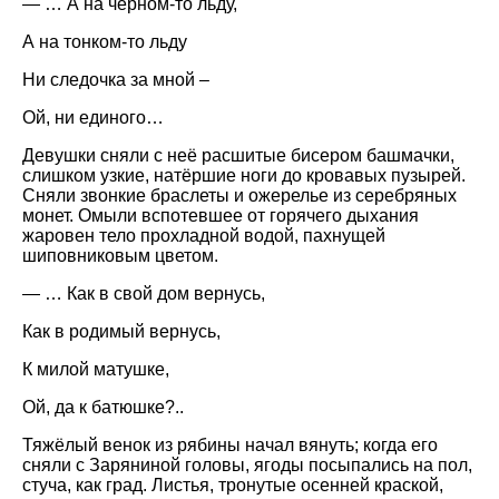
— … А на чёрном-то льду,
А на тонком-то льду
Ни следочка за мной –
Ой, ни единого…
Девушки сняли с неё расшитые бисером башмачки,
слишком узкие, натёршие ноги до кровавых пузырей.
Сняли звонкие браслеты и ожерелье из серебряных
монет. Омыли вспотевшее от горячего дыхания
жаровен тело прохладной водой, пахнущей
шиповниковым цветом.
— … Как в свой дом вернусь,
Как в родимый вернусь,
К милой матушке,
Ой, да к батюшке?..
Тяжёлый венок из рябины начал вянуть; когда его
сняли с Заряниной головы, ягоды посыпались на пол,
стуча, как град. Листья, тронутые осенней краской,