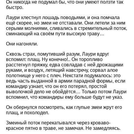
Он никогда не подумал бы, что они умеют ползти так
быстро.
Лаури хлестнул лошадь поводьями, и она помчала
ещё скорее, но змеи не отставали. Они летели за ним
серыми молниями, сливались в стремительный поток,
сминающий на своём пути высокую траву…
Они нагоняли.
Сквозь страх, помутивший разум, Лаури вдруг
вспомил: плащ. Ну конечно!.. Он торопливо
расстегнул пряжку, едва совладав с ней дрожащими
руками, и воздух, летящий навстречу, сорвал алое
полотнище у него с плеч. Некстати подумалось: это
ведь часть выданной в армии парадной формы, если
командир узнает, что он его потерял, простой
выволочкой дело не обойдётся… Только потом Лаури
вспомнил, что командиры ему больше будут не указ.
Он обернулся посмотреть, как глупые змеи жрут его
плащ, и похолодел.
Змеиный поток перекатывался через кроваво-
красное пятно в траве, не замечая. Не замедляясь.