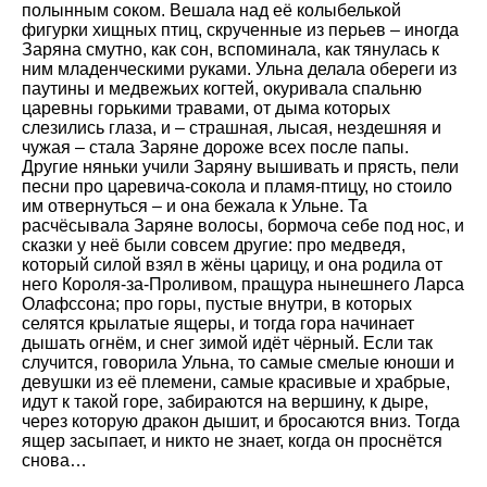
полынным соком. Вешала над её колыбелькой
фигурки хищных птиц, скрученные из перьев – иногда
Заряна смутно, как сон, вспоминала, как тянулась к
ним младенческими руками. Ульна делала обереги из
паутины и медвежьих когтей, окуривала спальню
царевны горькими травами, от дыма которых
слезились глаза, и – страшная, лысая, нездешняя и
чужая – стала Заряне дороже всех после папы.
Другие няньки учили Заряну вышивать и прясть, пели
песни про царевича-сокола и пламя-птицу, но стоило
им отвернуться – и она бежала к Ульне. Та
расчёсывала Заряне волосы, бормоча себе под нос, и
сказки у неё были совсем другие: про медведя,
который силой взял в жёны царицу, и она родила от
него Короля-за-Проливом, пращура нынешнего Ларса
Олафссона; про горы, пустые внутри, в которых
селятся крылатые ящеры, и тогда гора начинает
дышать огнём, и снег зимой идёт чёрный. Если так
случится, говорила Ульна, то самые смелые юноши и
девушки из её племени, самые красивые и храбрые,
идут к такой горе, забираются на вершину, к дыре,
через которую дракон дышит, и бросаются вниз. Тогда
ящер засыпает, и никто не знает, когда он проснётся
снова…