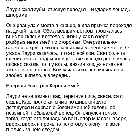
Лаури сжал зубы, стиснул поводья – и ударил лошадь
шпорами.
Она рванула с места в карьер, в два прыжка переходя
на дикий галоп. Обезумевшим ветром промчалась
вниз по склону, влетела в низину, как в озеро,
разбрызгивая змей по сторонам. Омерзительно-
влажно захрустели под копытами маленькие кости. От
ужаса Лаури казалось, что это всё сон. Свет солнца
слепил глаза, надрывное ржание лошади доносилось
словно сквозь толщу воды, вязкий воздух никак не
хотел лезть в горло. Внизу чавкало, всхлипывало и
злобно шипело, а впереди…
Впереди был трон Короля Змей.
Лаури не запомнил, как, перегнувшись, свесился с
седла. Как, пролетая мимо по широкой дуге,
дотянулся и сорвал с белой змеиной головы её
неземной, небывалый венец. Он очнулся только
тогда, когда его лошадь во весь опор мчалась вверх,
вверх, вверх и прочь по пологому склону – а змеи
гнались за нею следом.