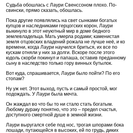
Судьба обошлась с Лаури Свенссоном плохо. По-
свински, прямо сказать, обошлась.
Пока другие появлялись на свет сынками богатых
купцов и наследниками герцогских корон, Лаури
выкинуло в этот неуютный мир в доме бедного
землевладельца. Мать умерла родами; каменистая
земля отцовских владений рожала не лучше неё, и ко
времени, когда Лаури научился бриться, их все по
кускам отняли у них за долги. Вскоре после этого
юдоль скорби покинул и папаша, оставив преданному
сыну в наследство только гору винных бутылок.
Вот куда, спрашивается, Лаури было пойти? По его
стопам?
Ну уж нет. Этот выход, пусть и самый простой, мог
подождать. У Лаури была мечта.
Он жаждал во что бы то ни стало стать богатым.
Любому дураку понятно, что это – предел счастья,
доступного смертной душе в земной жизни.
Лаури выругался себе под нос, трогая шпорами бока
лошади, путающейся в высоких, ей по грудь, диких