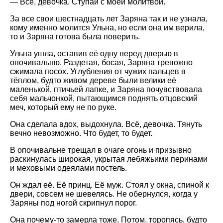
— Всё, девочка. Ступай с моей молитвой.
За все свои шестнадцать лет Заряна так и не узнала,
кому именно молится Ульна, но если она им верила,
то и Заряна готова была поверить.
Ульна ушла, оставив её одну перед дверью в
опочивальню. Раздетая, босая, Заряна тревожно
сжимала посох. Углубления от чужих пальцев в
тёплом, будто живом дереве были велики её
маленькой, птичьей лапке, и Заряна почувствовала
себя мальчонкой, пытающимся поднять отцовский
меч, который ему не по руке.
Она сделала вдох, выдохнула. Всё, девочка. Тянуть
вечно невозможно. Что будет, то будет.
В опочивальне трещал в очаге огонь и призывно
раскинулась широкая, укрытая лебяжьими перинами
и меховыми одеялами постель.
Он ждал её. Её принц. Её муж. Стоял у окна, спиной к
двери, совсем не шевелясь. Не обернулся, когда у
Заряны под ногой скрипнул порог.
Она почему-то замерла тоже. Потом, торопясь, будто