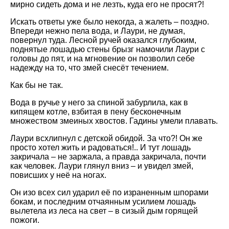
мирно сидеть дома и не лезть, куда его не просят?!
Искать ответы уже было некогда, а жалеть – поздно.
Впереди нежно пела вода, и Лаури, не думая,
повернул туда. Лесной ручей оказался глубоким,
поднятые лошадью стены брызг намочили Лаури с
головы до пят, и на мгновение он позволил себе
надежду на то, что змей снесёт течением.
Как бы не так.
Вода в ручье у него за спиной забурлила, как в
кипящем котле, взбитая в пену бесконечным
множеством змеиных хвостов. Гадины умели плавать.
Лаури всхлипнул с детской обидой. За что?! Он же
просто хотел жить и радоваться!.. И тут лошадь
закричала – не заржала, а правда закричала, почти
как человек. Лаури глянул вниз – и увидел змей,
повисших у неё на ногах.
Он изо всех сил ударил её по израненным шпорами
бокам, и последним отчаянным усилием лошадь
вылетела из леса на свет – в сизый дым горящей
пожоги.