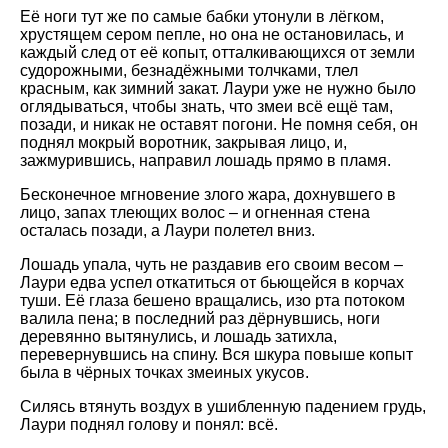
Её ноги тут же по самые бабки утонули в лёгком,
хрустящем сером пепле, но она не остановилась, и
каждый след от её копыт, отталкивающихся от земли
судорожными, безнадёжными толчками, тлел
красным, как зимний закат. Лаури уже не нужно было
оглядываться, чтобы знать, что змеи всё ещё там,
позади, и никак не оставят погони. Не помня себя, он
поднял мокрый воротник, закрывая лицо, и,
зажмурившись, направил лошадь прямо в пламя.
Бесконечное мгновение злого жара, дохнувшего в
лицо, запах тлеющих волос – и огненная стена
осталась позади, а Лаури полетел вниз.
Лошадь упала, чуть не раздавив его своим весом –
Лаури едва успел откатиться от бьющейся в корчах
туши. Её глаза бешено вращались, изо рта потоком
валила пена; в последний раз дёрнувшись, ноги
деревянно вытянулись, и лошадь затихла,
перевернувшись на спину. Вся шкура повыше копыт
была в чёрных точках змеиных укусов.
Силясь втянуть воздух в ушибленную падением грудь,
Лаури поднял голову и понял: всё.