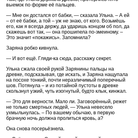
выемок по форме её пальцев.
— Мне он достался от бабки, — сказала Ульна. – А ей
– от её бабки, а той – уж не знаю, от кого. Возьмёшь
его, как я всегда держу, да ударишь концом об пол, да
скажешь вот так, — она прошипела по-змеиному. –
Это значит «покажись». Запомнила?
Заряна робко кивнула.
— И вот ещё. Гляди-ка сюда, расскажу секрет.
Ульна сжала своей рукой Зарянины пальцы на
древке, подсказывая, где искать, и Заряна нащупала
на посохе тонкий, почти неразличимый поперечный
шов. Потянула – и из потайной пустоты в древке
скользнул узкий, чуть изогнутый, будто клык, кинжал.
— Это для верности. Мало ли. Заговорённый, режет
не только смертных людей, — Ульна невесело
ухмыльнулась. – По вашему обычаю, в первую
брачную ночь должна пролиться кровь, а?
Она снова посерьёзнела.