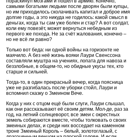
пораскинул мозгами и пошёл в армию. Конечно,
самыми богатыми людьми после дворян были купцы,
но им приходилось сколачивать капитал и доброе имя
долгие годы, а это никуда не годилось: какой смысл в
деньгах, когда ты сам уже болен и стар? А вот солдат,
коли ему повезёт, может вернуться небедным из
первого же похода. Не за счёт жалования, конечно –
но не всё ли равно?
Только вот беда: ни одной войны на горизонте не
маячило. А без неё жизнь вояки Лаури Свенссона
составляли муштра на учениях, лопата для навоза и
беззлобные, в общем-то, но обидные укусы тех, кто
старше и сильней.
Тогда-то, в один прекрасный вечер, когда поясница
уже не разгибалась после уборки стойл, Лаури и
вспомнил сказку о Змеином Вече.
Когда у них с отцом ещё были слуги, Лаури слышал,
как они рассказывают её своим детям. Мол-де, раз за
год, на летний солнцеворот, все змеи с окрестных
земель собираются вместе, чтобы толковать о своих
змеиных делах, и среди них восседает на каменном
троне Змеиный Король – белый, золотоглазый, с
драгоценным венцом на плоской голове. И если