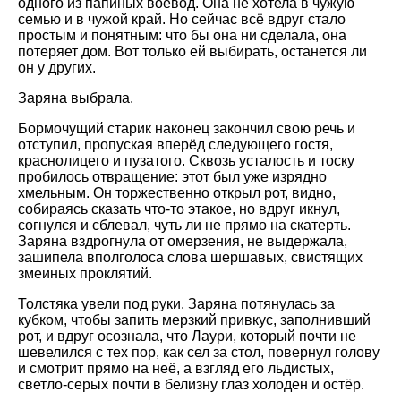
одного из папиных воевод. Она не хотела в чужую
семью и в чужой край. Но сейчас всё вдруг стало
простым и понятным: что бы она ни сделала, она
потеряет дом. Вот только ей выбирать, останется ли
он у других.
Заряна выбрала.
Бормочущий старик наконец закончил свою речь и
отступил, пропуская вперёд следующего гостя,
краснолицего и пузатого. Сквозь усталость и тоску
пробилось отвращение: этот был уже изрядно
хмельным. Он торжественно открыл рот, видно,
собираясь сказать что-то этакое, но вдруг икнул,
согнулся и сблевал, чуть ли не прямо на скатерть.
Заряна вздрогнула от омерзения, не выдержала,
зашипела вполголоса слова шершавых, свистящих
змеиных проклятий.
Толстяка увели под руки. Заряна потянулась за
кубком, чтобы запить мерзкий привкус, заполнивший
рот, и вдруг осознала, что Лаури, который почти не
шевелился с тех пор, как сел за стол, повернул голову
и смотрит прямо на неё, а взгляд его льдистых,
светло-серых почти в белизну глаз холоден и остёр.