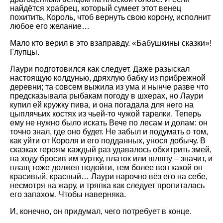
найдётся храбрец, который сумеет этот венец
похитить, Король, чтоб вернуть свою корону, исполнит
любое его желание…
Мало кто верил в это взаправду. «Бабушкины сказки»!
Глупцы.
Лаури подготовился как следует. Даже разыскал
настоящую колдунью, дряхлую бабку из прибрежной
деревни; та совсем выжила из ума и нынче разве что
предсказывала рыбакам погоду в шхерах, но Лаури
купил ей кружку пива, и она погадала для него на
цыплячьих костях из чьей-то чужой тарелки. Теперь
ему не нужно было искать Вече по лесам и долам: он
точно знал, где оно будет. Не забыл и подумать о том,
как уйти от Короля и его подданных, унося добычу. В
сказках героям каждый раз удавалось обхитрить змей,
на ходу бросив им куртку, платок или шляпу – значит, и
плащ тоже должен подойти, тем более вон какой он
красивый, красный… Лаури нарочно вёз его на себе,
несмотря на жару, и тряпка как следует пропиталась
его запахом. Чтобы наверняка.
И, конечно, он придумал, чего потребует в конце.