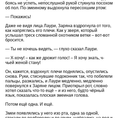
боясь не успеть, непослушной рукой стукнула посохом
об пол. По-змеиному выдохнула пересохшим ртом:
— Покажись!
Даже не видя лица Лаури, Заряна вздрогнула от того,
как напряглись его плечи. Как у зверя, который
услышал треск сломанной охотником ветки – вот-вот
бросится.
— Ты не хочешь видеть, — глухо сказал Лаури.
— Х-хочу! – как же дрожит голос! – Я хочу знать, ч-
чьей женой стану!
Он, кажется, вздохнул: плечи поднялись, опустились
снова. Руки, стиснувшие подоконник так, что побелели
пальцы, разжались, и Лаури медленно, медленно
повернулся к Заряне лицом. Приоткрыл рот, словно
хотел сказать что-то ещё – и из него, будто чёрный
язык, показалась плоская змеиная голова.
Потом ещё одна. И ещё.
Змеи появлялись у него изо рта, одна за одной,
стекали по подбородку и по груди, шлёпались на пол и