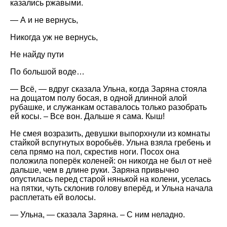
казались ржавыми.
— А и не вернусь,
Никогда уж не вернусь,
Не найду пути
По большой воде…
— Всё, — вдруг сказала Ульна, когда Заряна стояла
на дощатом полу босая, в одной длинной алой
рубашке, и служанкам оставалось только разобрать
ей косы. – Все вон. Дальше я сама. Кыш!
Не смея возразить, девушки выпорхнули из комнаты
стайкой вспугнутых воробьёв. Ульна взяла гребень и
села прямо на пол, скрестив ноги. Посох она
положила поперёк коленей: он никогда не был от неё
дальше, чем в длине руки. Заряна привычно
опустилась перед старой нянькой на колени, уселась
на пятки, чуть склонив голову вперёд, и Ульна начала
расплетать ей волосы.
— Ульна, — сказала Заряна. – С ним неладно.