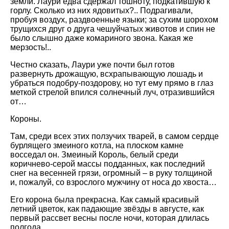
земли. Лаури едва сдержал тошноту, подкатившую к
горлу. Сколько из них ядовитых?.. Подрагивали,
пробуя воздух, раздвоенные языки; за сухим шорохом
трущихся друг о друга чешуйчатых животов и спин не
было слышно даже комариного звона. Какая же
мерзость!..
Честно сказать, Лаури уже почти был готов
развернуть дрожащую, всхрапывающую лошадь и
убраться подобру-поздорову, но тут ему прямо в глаз
меткой стрелой впился солнечный луч, отразившийся
от…
Короны.
Там, среди всех этих ползучих тварей, в самом сердце
бурлящего змеиного котла, на плоском камне
восседал он. Змеиный Король, белый среди
коричнево-серой массы подданных, как последний
снег на весенней грязи, огромный – в руку толщиной
и, пожалуй, со взрослого мужчину от носа до хвоста…
Его корона была прекрасна. Как самый красивый
летний цветок, как падающие звёзды в августе, как
первый рассвет весны после ночи, которая длилась
полгода.