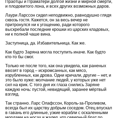
Праотцы и Праматери долгой жизни и мирной смерти,
и плодовитого лона, и всех других возможных даров.
Лаури Ларссон сидел неподвижно, равнодушно глядя
сквозь гостя. Кажется, он за весь вечер не
притронулся ни к угощению, ради которого
выскребали последние крошки из царских кладовых,
ни к полной чаше вина.
Заступница, да. Избавительница. Как же.
Как будто Заряна могла поступить иначе. Как будто
кто-то бы смог.
Только не после того, как она увидела, как раненых
ввозят в город – искромсанных, как мясо,
изрубленных, как дрова. Одни кричали, другие – нет, и
это было хуже: молчание людей, у которых уже нет
сил на крик. С того дня их глаза снились Заряне
каждую ночь: пустой, невидящий, заранее мёртвый
взгляд.
Так странно. Ларс Олафссон, Король-за-Проливом,
всегда был их царству добрым соседом. Отец впускал
в гавань его длинные, узкие корабли с оскаленными
мордами на носах и жалел, что северный брат по