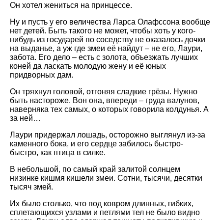
Он хотел жениться на принцессе.
Ну и пусть у его величества Ларса Олафссона вообще
нет детей. Быть такого не может, чтобы хоть у кого-
нибудь из государей по соседству не оказалось дочки
на выданье, а уж где змеи её найдут – не его, Лаури,
забота. Его дело – есть с золота, объезжать лучших
коней да ласкать молодую жену и её юных
придворных дам.
Он тряхнул головой, отгоняя сладкие грёзы. Нужно
быть настороже. Вон она, впереди – груда валунов,
наверняка тех самых, о которых говорила колдунья. А
за ней…
Лаури придержал лошадь, осторожно выглянул из-за
каменного бока, и его сердце забилось быстро-
быстро, как птица в силке.
В небольшой, по самый край залитой солнцем
низинке кишмя кишели змеи. Сотни, тысячи, десятки
тысяч змей.
Их было столько, что под ковром длинных, гибких,
сплетающихся узлами и петлями тел не было видно