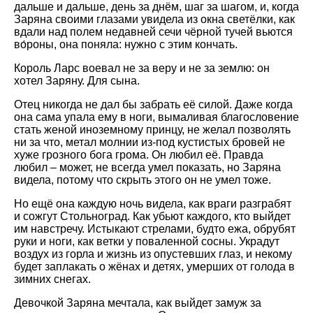
дальше и дальше, день за днём, шаг за шагом, и, когда
Заряна своими глазами увидела из окна светёлки, как
вдали над полем недавней сечи чёрной тучей вьются
во́роны, она поняла: нужно с этим кончать.
Король Ларс воевал не за веру и не за землю: он
хотел Заряну. Для сына.
Отец никогда не дал бы забрать её силой. Даже когда
она сама упала ему в ноги, вымаливая благословение
стать женой иноземному принцу, не желал позволять
ни за что, метал молнии из-под кустистых бровей не
хуже грозного бога грома. Он любил её. Правда
любил – может, не всегда умел показать, но Заряна
видела, потому что скрыть этого он не умел тоже.
Но ещё она каждую ночь видела, как враги разграбят
и сожгут Стольноград. Как убьют каждого, кто выйдет
им навстречу. Истыкают стрелами, будто ежа, обрубят
руки и ноги, как ветки у поваленной сосны. Украдут
воздух из горла и жизнь из опустевших глаз, и некому
будет заплакать о жёнах и детях, умерших от голода в
зимних снегах.
Девочкой Заряна мечтала, как выйдет замуж за