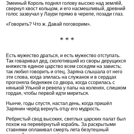
Змеиный Король поднял голову высоко над землёй,
свернул хвост кольцом, и его насмешливый, древний
голос зазвучал у Лаури прямо в черепе, позади глаз.
«Говорить? Что ж. Давай поговорим».
* * *
Есть мужество драться, и есть мужество отступать.
Так говаривал дед, сколотивший из своры дерущихся
княжеств единое царство всем соседям на зависть;
так любил говорить и отец. Заряна слышала от него
эти слова, когда злилась на служанок и в сердцах
прогоняла бедняжек со двора, когда ссорилась с
нянькой Ульной и ревела у папы на коленях, слишком
гордая, чтобы первой идти мириться.
Нынче, годы спустя, настал день, когда пришёл
Зарянин черёд вернуть отцу его мудрость.
Ребристый свод высоких, светлых царских палат был
похож на перевёрнутый корабль. За раскрытыми
ставнями оплакивал смерть лета безутешный