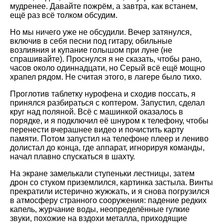
мудренее. Давайте пожрём, а завтра, как встанем,
ещё раз всё толком обсудим.
Но мы ничего уже не обсудили. Вечер затянулся,
включив в себя песни под гитару, обильные
возлияния и купание голышом при луне (не
спрашивайте). Проснулся я не сказать, чтобы рано,
часов около одиннадцати, но Серый всё ещё мощно
храпел рядом. Не считая этого, в лагере было тихо.
Проглотив таблетку нурофена и сходив поссать, я
принялся разбираться с коптером. Запустил, сделал
круг над поляной. Всё с машинкой оказалось в
порядке, и я подключил её шнуром к телефону, чтобы
перенести вчерашнее видео и почистить карту
памяти. Потом запустил на телефоне плеер и лениво
долистал до конца, где аппарат, игнорируя команды,
начал плавно спускаться в шахту.
На экране замелькали ступеньки лестницы, затем
дрон со стуком приземлился, картинка застыла. Винты
прекратили истерично жужжать, и я снова погрузился
в атмосферу странного сооружения: падение редких
капель, журчание воды, неопределённые гулкие
звуки, похожие на вздохи металла, приходящие