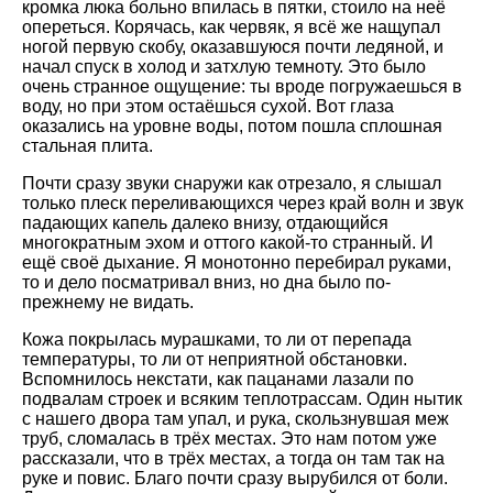
кромка люка больно впилась в пятки, стоило на неё
опереться. Корячась, как червяк, я всё же нащупал
ногой первую скобу, оказавшуюся почти ледяной, и
начал спуск в холод и затхлую темноту. Это было
очень странное ощущение: ты вроде погружаешься в
воду, но при этом остаёшься сухой. Вот глаза
оказались на уровне воды, потом пошла сплошная
стальная плита.
Почти сразу звуки снаружи как отрезало, я слышал
только плеск переливающихся через край волн и звук
падающих капель далеко внизу, отдающийся
многократным эхом и оттого какой-то странный. И
ещё своё дыхание. Я монотонно перебирал руками,
то и дело посматривал вниз, но дна было по-
прежнему не видать.
Кожа покрылась мурашками, то ли от перепада
температуры, то ли от неприятной обстановки.
Вспомнилось некстати, как пацанами лазали по
подвалам строек и всяким теплотрассам. Один нытик
с нашего двора там упал, и рука, скользнувшая меж
труб, сломалась в трёх местах. Это нам потом уже
рассказали, что в трёх местах, а тогда он там так на
руке и повис. Благо почти сразу вырубился от боли.