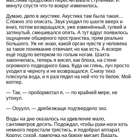
мыслями продолжил пересчитывать ступеньки. И
минуту спустя что-то вокруг изменилось.
Думаю, дело в акустике. Акустика там была такая…
Сложно это описать. Звук уходил по шахте вверх и
вниз, потом возвращался, уже изменённый, гулкий и
затянутый, смешивался опять. А тут вдруг появилось
ощущение обширного пространства, прям реально
большого. Уж не знаю, какой орган чувств у человека
за такое понимание отвечает, но как есть. А вскоре
ещё подуло ветерком по голым ногам. Шахта
закончилась, теперь я висел, как блоха, на стене
огромного подводного бака. Куда ни глянь, луч просто
уходил в черноту и не возвращался. Снизу тихо
плеснула вода, и я разглядел на ней что-то белое. Мой
коптер.
— Так, — пробормотал я, — по крайней мере, не
утонул.
— Ооуулл, — дребезжаще подтвердило эхо.
Воды на дне оказалось на удивление мало,
сантиметров десять. Подождал, чтобы руки-ноги хоть
немного перестали трястись, и подобрал аппарат.
Корпус сухой, лампочка на брюхе мигает. Видать,