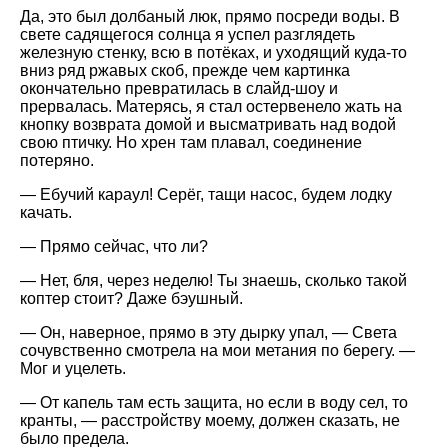
Да, это был долбаный люк, прямо посреди воды. В
свете садящегося солнца я успел разглядеть
железную стенку, всю в потёках, и уходящий куда-то
вниз ряд ржавых скоб, прежде чем картинка
окончательно превратилась в слайд-шоу и
прервалась. Матерясь, я стал остервенело жать на
кнопку возврата домой и высматривать над водой
свою птичку. Но хрен там плавал, соединение
потеряно.
— Ебучий караул! Серёг, тащи насос, будем лодку
качать.
— Прямо сейчас, что ли?
— Нет, бля, через неделю! Ты знаешь, сколько такой
коптер стоит? Даже бэушный.
— Он, наверное, прямо в эту дырку упал, — Света
сочувственно смотрела на мои метания по берегу. —
Мог и уцелеть.
— От капель там есть защита, но если в воду сел, то
кранты, — расстройству моему, должен сказать, не
было предела.