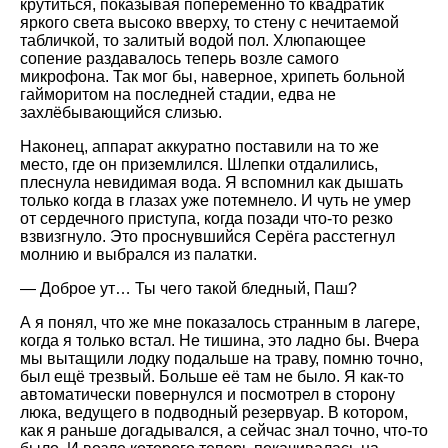
крутиться, показывая попеременно то квадратик
яркого света высоко вверху, то стену с нечитаемой
табличкой, то залитый водой пол. Хлюпающее
сопение раздавалось теперь возле самого
микрофона. Так мог бы, наверное, хрипеть больной
гайморитом на последней стадии, едва не
захлёбывающийся слизью.
Наконец, аппарат аккуратно поставили на то же
место, где он приземлился. Шлепки отдалились,
плеснула невидимая вода. Я вспомнил как дышать
только когда в глазах уже потемнело. И чуть не умер
от сердечного приступа, когда позади что-то резко
взвизгнуло. Это проснувшийся Серёга расстегнул
молнию и выбрался из палатки.
— Доброе ут… Ты чего такой бледный, Паш?
А я понял, что же мне показалось странным в лагере,
когда я только встал. Не тишина, это ладно бы. Вчера
мы вытащили лодку подальше на траву, помню точно,
был ещё трезвый. Больше её там не было. Я как-то
автоматически повернулся и посмотрел в сторону
люка, ведущего в подводный резервуар. В котором,
как я раньше догадывался, а сейчас знал точно, что-то