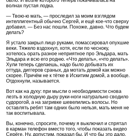
было. И возле которого теперь покачивалась на
волнах пустая лодка.
— Твою-ю мать, — проследил за моим взглядом
интеллигентный обычно Сергей, и ещё кое-что сверху
добавил. — Без нас пошли. Похоже, давно. Что будем
делать?
Я устало закрыл лицо руками, помассировал опухшие
веки. Тяжело вздохнул, хотя, если по чесноку,
хотелось орать разное неприятное про Эльдара, мать
Эльдара и всю его родню. «Что делать», «что делать».
Хули теперь сделаешь, надо было добывать их
оттуда, диггеров сраных, да мотать домой как можно
скорее. Причём не к тётке в Искитим домой, а вообще.
Отдохнули, называется.
Вот как на духу: при мысли о необходимости снова
лезть в холодную дыру руки-ноги натурально сводило
судорогой, а на загривке шевелились волосы. Но
оставлять ребят там одних было нельзя, мать меня не
так воспитывала.
Вы, конечно, спросите, почему я выключил и спрятал
в карман телефон вместо того, чтобы показать видео
Серёге. Ну, допустим, показал бы. И что бы это дало,