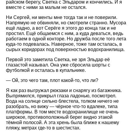
райском берегу, Светка с Эльдаром и кончились. И я
вместе с ними за малым не остался.
Ни Сергей, ни менты мне тогда так и не поверили.
Напрямую не обвиняли, но смотрели странно. Мусора
ещё ладно, а вот Серёге я этого до конца так и не
простил. Ещё общаемся с ним, а куда деваться, ведь
работаем в одной конторе. Но дружба после того лета
куда-то подевалась. Наверное, тоже там осталась, в
сырых коридорах под поверхностью водохранилища.
Первой это заметила Светка, не зря Эльдар её
глазастой называл. Она уже сбросила шорты с
футболкой и осталась в купальнике.
— Ой, это чего там, плот какой-то, что ли?
Я как раз выгружал рюкзаки и снарягу из багажника.
Выпрямился, прикрыл глаза ладонью, посмотрел.
Вода на солнце сильно блестела, толком ничего не
разобрать, но вижу — чёрное что-то вдалеке, типа
платформы. В том месте водохранилище не очень
широкое, противоположный берег видно этакой
тёмной полосой. А эта хрень была ближе к нашему
пляжу, метрах где-то в шестистах.