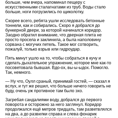
больше, чем вчера, напоминал пещеру с
искусственными сталагнатами из труб. Воды стало
больше, ноги погрузились по щиколотку.
Скорее всего, ребята ушли исследовать бетонные
тоннели, как и собирались. Скоро я добрался до
бункерной двери, за которой начинался коридор.
Заодно обратил внимание, что дверная плита не
просто просела и заклинила, а была наполовину
сорвана с могучих петель. Такое мог сотворить,
пожалуй, только взрыв или гидроудар.
Пять минут ушло на то, чтобы собраться в кучу и
сделать дыхательное упражнение, которое мне как-то
посоветовала бывшая. Вдо-ох, вы-ы-ыдох. Помогло.
Так, немного.
— Ну что, Оулл сраный, принимай гостей, — сказал я
вслух, и тут же решил, что больше ничего говорить не
буду, очень уж противное там было эхо.
Загребая сандалиями воду, добрался до первого
поворота и осторожно за него заглянул. Коридор
продолжался ещё метров тридцать, там разветвлялся
на два, а до развилки справа и слева фонарик