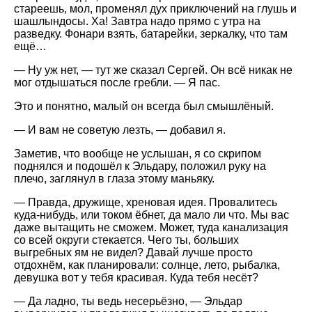
стареешь, мол, променял дух приключений на глушь и
шашлындосы. Ха! Завтра надо прямо с утра на
разведку. Фонари взять, батарейки, зеркалку, что там
ещё…
— Ну уж нет, — тут же сказал Сергей. Он всё никак не
мог отдышаться после гребли. — Я пас.
Это и понятно, малый он всегда был смышлёный.
— И вам не советую лезть, — добавил я.
Заметив, что вообще не услышан, я со скрипом
поднялся и подошёл к Эльдару, положил руку на
плечо, заглянул в глаза этому маньяку.
— Правда, дружище, хреновая идея. Провалитесь
куда-нибудь, или током ёбнет, да мало ли что. Мы вас
даже вытащить не сможем. Может, туда канализация
со всей округи стекается. Чего ты, больших
выгребных ям не видел? Давай лучше просто
отдохнём, как планировали: солнце, лето, рыбалка,
девушка вот у тебя красивая. Куда тебя несёт?
— Да ладно, ты ведь несерьёзно, — Эльдар