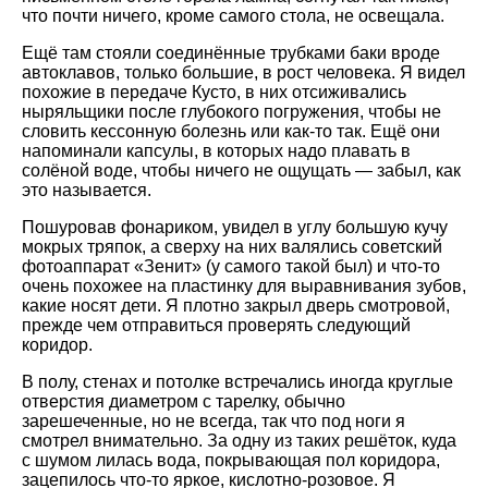
что почти ничего, кроме самого стола, не освещала.
Ещё там стояли соединённые трубками баки вроде
автоклавов, только большие, в рост человека. Я видел
похожие в передаче Кусто, в них отсиживались
ныряльщики после глубокого погружения, чтобы не
словить кессонную болезнь или как-то так. Ещё они
напоминали капсулы, в которых надо плавать в
солёной воде, чтобы ничего не ощущать — забыл, как
это называется.
Пошуровав фонариком, увидел в углу большую кучу
мокрых тряпок, а сверху на них валялись советский
фотоаппарат «Зенит» (у самого такой был) и что-то
очень похожее на пластинку для выравнивания зубов,
какие носят дети. Я плотно закрыл дверь смотровой,
прежде чем отправиться проверять следующий
коридор.
В полу, стенах и потолке встречались иногда круглые
отверстия диаметром с тарелку, обычно
зарешеченные, но не всегда, так что под ноги я
смотрел внимательно. За одну из таких решёток, куда
с шумом лилась вода, покрывающая пол коридора,
зацепилось что-то яркое, кислотно-розовое. Я