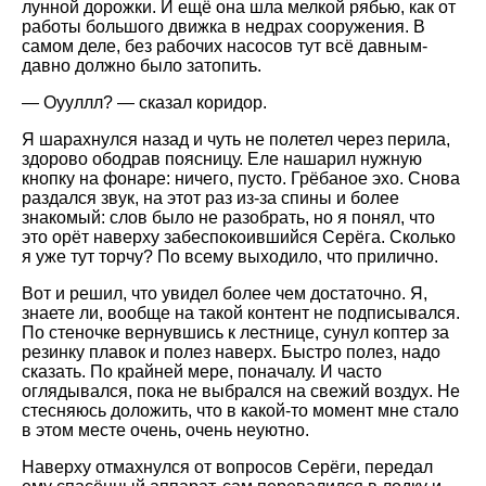
лунной дорожки. И ещё она шла мелкой рябью, как от
работы большого движка в недрах сооружения. В
самом деле, без рабочих насосов тут всё давным-
давно должно было затопить.
— Оууллл? — сказал коридор.
Я шарахнулся назад и чуть не полетел через перила,
здорово ободрав поясницу. Еле нашарил нужную
кнопку на фонаре: ничего, пусто. Грёбаное эхо. Снова
раздался звук, на этот раз из-за спины и более
знакомый: слов было не разобрать, но я понял, что
это орёт наверху забеспокоившийся Серёга. Сколько
я уже тут торчу? По всему выходило, что прилично.
Вот и решил, что увидел более чем достаточно. Я,
знаете ли, вообще на такой контент не подписывался.
По стеночке вернувшись к лестнице, сунул коптер за
резинку плавок и полез наверх. Быстро полез, надо
сказать. По крайней мере, поначалу. И часто
оглядывался, пока не выбрался на свежий воздух. Не
стесняюсь доложить, что в какой-то момент мне стало
в этом месте очень, очень неуютно.
Наверху отмахнулся от вопросов Серёги, передал