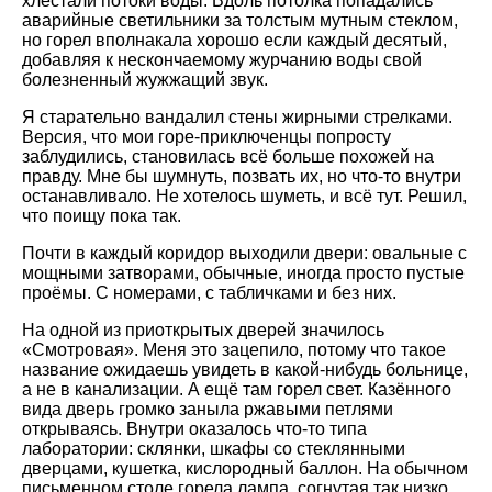
хлестали потоки воды. Вдоль потолка попадались
аварийные светильники за толстым мутным стеклом,
но горел вполнакала хорошо если каждый десятый,
добавляя к нескончаемому журчанию воды свой
болезненный жужжащий звук.
Я старательно вандалил стены жирными стрелками.
Версия, что мои горе-приключенцы попросту
заблудились, становилась всё больше похожей на
правду. Мне бы шумнуть, позвать их, но что-то внутри
останавливало. Не хотелось шуметь, и всё тут. Решил,
что поищу пока так.
Почти в каждый коридор выходили двери: овальные с
мощными затворами, обычные, иногда просто пустые
проёмы. С номерами, с табличками и без них.
На одной из приоткрытых дверей значилось
«Смотровая». Меня это зацепило, потому что такое
название ожидаешь увидеть в какой-нибудь больнице,
а не в канализации. А ещё там горел свет. Казённого
вида дверь громко заныла ржавыми петлями
открываясь. Внутри оказалось что-то типа
лаборатории: склянки, шкафы со стеклянными
дверцами, кушетка, кислородный баллон. На обычном
письменном столе горела лампа, согнутая так низко,