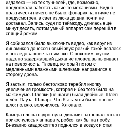
издалека — из тех туннелей, где, возможно,
продолжали работать какие-то механизмы. Видно
практически ничего не было: фонарик на птичке не
предусмотрен, а свет из люка до дна почти не
доставал. Запись, судя по таймкоду, длилась ещё
минут десять, потом умный аппарат сам перешёл в
спящий режим.
Я собирался было выключить видео, как вдруг из
динамиков донёсся новый звук: резкий такой всплеск
и последовавшее за ним эхо. С похожим звуком
надолго задержавший дыхание пловец выныривает
на поверхность. Пловец, который потом с
медленными влажными шлепками направился в
сторону дрона.
Я застыл, только бестолково теребил кнопку
увеличения громкости, которая и без того была на
максимуме. Шлепки (не шаги!) были двойные. Шлёп-
шлёп. Пауза. Ш-шарк. Что бы там ни было, оно не
шло: ползло, волочилось. Хлюпало.
Камера слегка вздрогнула, динамик затрещал: что-то
прикоснулось к аппарату, робко, как бы на пробу.
Внезапно квадрокоптер поднялся в воздух и стал