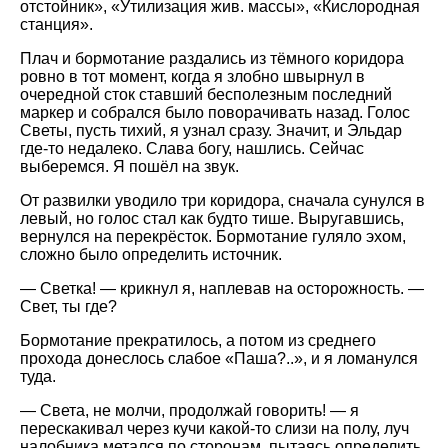
отстойник», «Утилизация жив. массы», «Кислородная
станция».
Плач и бормотание раздались из тёмного коридора
ровно в тот момент, когда я злобно швырнул в
очередной сток ставший бесполезным последний
маркер и собрался было поворачивать назад. Голос
Светы, пусть тихий, я узнал сразу. Значит, и Эльдар
где-то недалеко. Слава богу, нашлись. Сейчас
выберемся. Я пошёл на звук.
От развилки уводило три коридора, сначала сунулся в
левый, но голос стал как будто тише. Выругавшись,
вернулся на перекрёсток. Бормотание гуляло эхом,
сложно было определить источник.
— Светка! — крикнул я, наплевав на осторожность. —
Свет, ты где?
Бормотание прекратилось, а потом из среднего
прохода донеслось слабое «Паша?..», и я ломанулся
туда.
— Света, не молчи, продолжай говорить! — я
перескакивал через кучи какой-то слизи на полу, луч
налобника метался по сторонам, пытаясь определить,