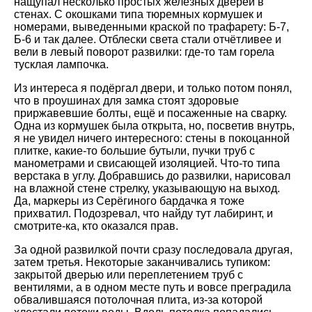
нащупал несколько простых железных дверей в
стенах. С окошками типа тюремных кормушек и
номерами, выведенными краской по трафарету: Б-7,
Б-6 и так далее. Отблески света стали отчётливее и
вели в левый поворот развилки: где-то там горела
тусклая лампочка.
Из интереса я подёргал двери, и только потом понял,
что в проушинах для замка стоят здоровые
приржавевшие болты, ещё и посаженные на сварку.
Одна из кормушек была открыта, но, посветив внутрь,
я не увидел ничего интересного: стены в покоцанной
плитке, какие-то большие бутыли, пучки труб с
манометрами и свисающей изоляцией. Что-то типа
верстака в углу. Добравшись до развилки, нарисовал
на влажной стене стрелку, указывающую на выход.
Да, маркеры из Серёгиного бардачка я тоже
прихватил. Подозревал, что найду тут лабиринт, и
смотрите-ка, кто оказался прав.
За одной развилкой почти сразу последовала другая,
затем третья. Некоторые заканчивались тупиком:
закрытой дверью или переплетением труб с
вентилями, а в одном месте путь и вовсе преградила
обвалившаяся потолочная плита, из-за которой