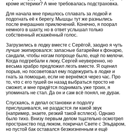
кроме истерики? А мне требовалась подстраховка.
Для начала мне пришлось сплавать за лодкой и
подогнать её к берегу. Мышцы тут же разнылись
после вчерашних приключений. Конечно, я поорал
немного в шахту, но в ответ услышал только
собственный искажённый голос.
Загрузились в лодку вместе с Серёгой, заодно я чуть
лучше экипировался: запасные батарейки к фонарю,
сандали, чтобы ногам попроще было, ещё по мелочи.
Когда подгребали к люку, Сергей неуверенно, но
весьма храбро предложил лезть вместе. Я оценил
порыв, но посоветовал ему подежурить в лодке и
гнать за помощью, если не вернёмся через час. Про
то, что с его тушей он назад выбраться просто не
сможет, и мне придётся поднимать уже троих, я
упоминать не стал. Да он и сам всё понял, не дурак.
Спускаясь, я делал остановки и подолгу
прислушивался, не раздастся ли какой звук
(например, знаете, резкий такой всплеск). Однако
было тихо. Внизу первым делом тщательно осмотрел
пространство под люком, покричал Свете с Эльдаром,
но пустой бак оставался безжизненным и ещё