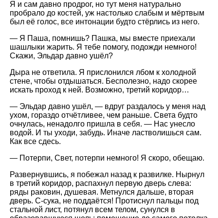
Я и сам давно продрог, но тут меня натурально
пробрало до костей, уж настолько слабым и мёртвым
был её голос, все интонации будто стёрлись из него.
— Я Паша, помнишь? Пашка, мы вместе приехали
шашлыки жарить. Я тебе помогу, подожди немного!
Скажи, Эльдар давно ушёл?
Дыра не ответила. Я прислонился лбом к холодной
стене, чтобы отдышаться. Бесполезно, надо скорее
искать проход к ней. Возможно, третий коридор…
— Эльдар давно ушёл, — вдруг раздалось у меня над
ухом, гораздо отчётливее, чем раньше. Света будто
очнулась, ненадолго пришла в себя. — Нас унесло
водой. И ты уходи, забудь. Иначе ластволишься сам.
Как все сдесь.
— Потерпи, Свет, потерпи немного! Я скоро, обещаю.
Развернувшись, я побежал назад к развилке. Нырнул
в третий коридор, распахнул первую дверь слева:
ряды раковин, душевая. Метнулся дальше, вторая
дверь. С-сука, не поддаётся! Протиснул пальцы под
стальной лист, потянул всем телом, сунулся в