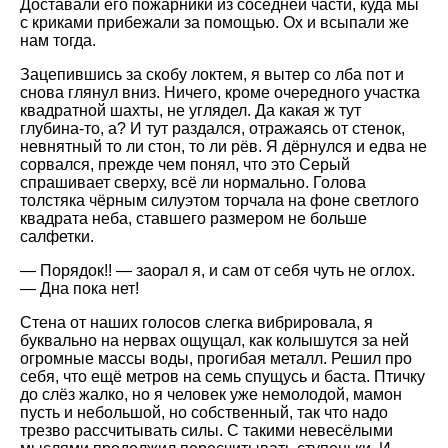
Доставали его пожарники из соседней части, куда мы
с криками прибежали за помощью. Ох и всыпали же
нам тогда.
Зацепившись за скобу локтем, я вытер со лба пот и
снова глянул вниз. Ничего, кроме очередного участка
квадратной шахты, не углядел. Да какая ж тут
глубина-то, а? И тут раздался, отражаясь от стенок,
невнятный то ли стон, то ли рёв. Я дёрнулся и едва не
сорвался, прежде чем понял, что это Серый
спрашивает сверху, всё ли нормально. Голова
толстяка чёрным силуэтом торчала на фоне светлого
квадрата неба, ставшего размером не больше
салфетки.
— Порядок!! — заорал я, и сам от себя чуть не оглох.
— Дна пока нет!
Стена от наших голосов слегка вибрировала, я
буквально на нервах ощущал, как колышутся за ней
огромные массы воды, прогибая металл. Решил про
себя, что ещё метров на семь спущусь и баста. Птичку
до слёз жалко, но я человек уже немолодой, мамон
пусть и небольшой, но собственный, так что надо
трезво рассчитывать силы. С такими невесёлыми