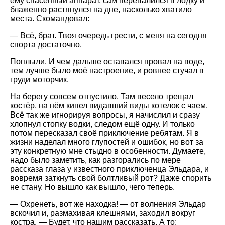
ему спасённый аппарат, сам перевалился в лодку и
блаженно растянулся на дне, насколько хватило
места. Скомандовал:
— Всё, брат. Твоя очередь грести, с меня на сегодня
спорта достаточно.
Поплыли. И чем дальше оставался провал на воде,
тем лучше было моё настроение, и ровнее стучал в
груди моторчик.
На берегу совсем отпустило. Там весело трещал
костёр, на нём кипел видавший виды котелок с чаем.
Всё так же игнорируя вопросы, я начислил и сразу
хлопнул стопку водки, следом ещё одну. И только
потом пересказал своё приключение ребятам. Я в
жизни наделал много глупостей и ошибок, но вот за
эту конкретную мне стыдно в особенности. Думаете,
надо было заметить, как разгорались по мере
рассказа глаза у известного приключенца Эльдара, и
вовремя заткнуть свой болтливый рот? Даже спорить
не стану. Но вышло как вышло, чего теперь.
— Охренеть, вот же находка! — от волнения Эльдар
вскочил и, размахивая клешнями, заходил вокруг
костра. — Будет, что нашим рассказать. А то: