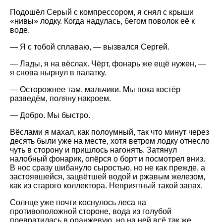
Подошёл Серый с компрессором, я снял с крыши
«нивы» лодку. Когда надулась, бегом поволок её к
воде.
— Я с тобой сплаваю, — вызвался Сергей.
— Лады, я на вёслах. Чёрт, фонарь же ещё нужен, —
я снова нырнул в палатку.
— Осторожнее там, мальчики. Мы пока костёр
разведём, поляну накроем.
— Добро. Мы быстро.
Вёслами я махал, как полоумный, так что минут через
десять были уже на месте, хотя ветром лодку отнесло
чуть в сторону и пришлось нагонять. Затянул
налобный фонарик, опёрся о борт и посмотрел вниз.
В нос сразу шибануло сыростью, но не как прежде, а
застоявшейся, зацвётшей водой и ржавым железом,
как из старого коллектора. Неприятный такой запах.
Солнце уже почти коснулось леса на
противоположной стороне, вода из голубой
превратилась в оранжевую, но на ней всё так же