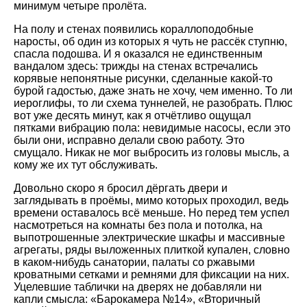
минимум четыре пролёта.
На полу и стенах появились кораллоподобные
наросты, об один из которых я чуть не рассёк ступню,
спасла подошва. И я оказался не единственным
вандалом здесь: трижды на стенах встречались
корявые непонятные рисунки, сделанные какой-то
бурой гадостью, даже знать не хочу, чем именно. То ли
иероглифы, то ли схема туннелей, не разобрать. Плюс
вот уже десять минут, как я отчётливо ощущал
пятками вибрацию пола: невидимые насосы, если это
были они, исправно делали свою работу. Это
смущало. Никак не мог выбросить из головы мысль, а
кому же их тут обслуживать.
Довольно скоро я бросил дёргать двери и
заглядывать в проёмы, мимо которых проходил, ведь
времени оставалось всё меньше. Но перед тем успел
насмотреться на комнаты без пола и потолка, на
выпотрошенные электрические шкафы и массивные
агрегаты, ряды выложенных плиткой купален, словно
в каком-нибудь санатории, палаты со ржавыми
кроватными сетками и ремнями для фиксации на них.
Уцелевшие таблички на дверях не добавляли ни
капли смысла: «Барокамера №14», «Вторичный