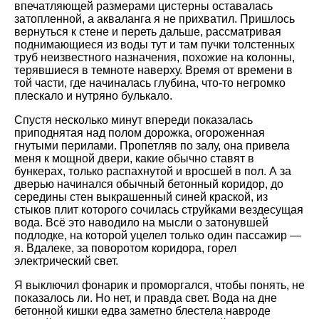
впечатляющей размерами цистерны оставалась
затопленной, а акваланга я не прихватил. Пришлось
вернуться к стене и переть дальше, рассматривая
поднимающиеся из воды тут и там пучки толстенных
труб неизвестного назначения, похожие на колонны,
терявшиеся в темноте наверху. Время от времени в
той части, где начиналась глубина, что-то негромко
плескало и нутряно булькало.
Спустя несколько минут впереди показалась
приподнятая над полом дорожка, огороженная
гнутыми перилами. Пропетляв по залу, она привела
меня к мощной двери, какие обычно ставят в
бункерах, только распахнутой и вросшей в пол. А за
дверью начинался обычный бетонный коридор, до
середины стен выкрашенный синей краской, из
стыков плит которого сочилась струйками вездесущая
вода. Всё это наводило на мысли о затонувшей
подлодке, на которой уцелел только один пассажир —
я. Вдалеке, за поворотом коридора, горел
электрический свет.
Я выключил фонарик и проморгался, чтобы понять, не
показалось ли. Но нет, и правда свет. Вода на дне
бетонной кишки едва заметно блестела навроде