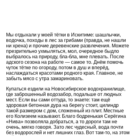
Мы отдыхали у моей тётки в Искитиме: шашлычки,
водочка, походы в лес за грибами (правда, не нашли
ни хрена) и прочие деревенские развлечения. Можете
презрительно ухмыляться, мол, очередное быдло
выбралось на природу, бла-бла, мне плевать. После
адского сезона на работе — самое то. Днём помочь
чуток тётке по огороду, потом в душ и вперёд,
наслаждаться красотами родного края. Главное, не
забыть мясо с утра замариновать.
Купаться ездили на Новосибирское водохранилище,
где заброшенный водозабор, подальше от людных
мест. Если вы сами оттуда, то знаете: там ещё
здоровая бетонная дура на берегу стоит, цилиндр
такой размером с дом, сложенный из плит. Местные
его Колизеем называют. Благо бодренькая Серёгина
«Нива» позволяла добраться, а то дороги там не
очень, мягко говоря. Зато лес чудесный, вода почти
без водорослей и нет лишних глаз. Вот там-то, на этом