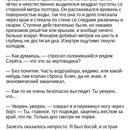
чётко и неестественно выделялся квадрат пустоты со
стороной метра полтора. Он распахивался вровень с
поверхностью воды, так что она то и дело плескала
через края и стекала по стене со следами ржавчины и
сварки. Ступени действительно были, но никаких
признаков решётки или крышки, и вообще ничего
больше вокруг. Фонарик добивал метров на шесть в
глубину, не достигая дна. Изнутри ощутимо тянуло
холодом.
— Как думаешь, — спросил склонившийся рядом
Серёга, — что это за чертовщина?
— Без понятия. Часть водозабора, видимо, или какой-
нибудь там клапан сброса. Блин, да не знаю, я
экономический заканчивал.
— Как-то не очень безопасно выглядит. Ты уверен,
что…
— Уверен, уверен, — соврал я и перекинул ногу через
борт. — Ты, главное, тут подожди, зацепись веслом за
край, что ли. Только дно смотри не порви.
Залезть оказалось непросто. Я был босой, и острая