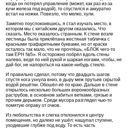
когда он потерял управление (может, как раз из-за
кучи железа под водой), то спустился и аккуратно
встал на ножки. Повезло, что мелко, хули.
Заметно поуспокоившись, я стал изучать место, в
котором мы с китайским другом оказались. Что
сказать. Место оказалось странным. К стене возле
лестницы была приклёпана жестяная табличка с
красными трафаретными буквами, но от краски
осталось так мало, что не прочтёшь. «БЛОК чего-то
там ЕРН №5». Я осторожно побрёл вдоль стены
налево, ведя по ней рукой и шаркая ногами, чтобы, не
дай бог, не напороться на какое-нибудь стекло.
И правильно сделал, потому что двадцать шагов
спустя нога ухнула вниз, в дыру меж прутьев скрытой
водой решётки. Обошёл её по краю. Дальше в стене
открылось несколько больших воронкообразных
раструбов, в основном забитых ветками, грязью и
прочим дерьмом. Среди мусора разглядел чью-то
помятую оправу от очков.
Из любопытства я слегка отклонился к центру
помещения, но далеко не ушёл: нащупал ступени,
уходившие глубже под воду. То есть часть