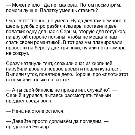
— Может и плот. Да не, маловат. Потом посмотрим,
помоги лучше. Палатку умеешь ставить?
Она, естественно, не умела. Ну да дел там немного, в
шесть рук быстро разбили лагерь, поставили две
палатки: одну для нас с Серым, вторую для голубков,
на другой стороне поляны, чтобы не мешали нам
спать своей романтикой. В тот раз мы планировали
провести на берегу две-три ночи, ну или пока комары
не сожрут.
Сразу натянули тент, сложили очаг из кирпичей,
нарубили дров на первое время и пошли купаться.
Выпили чуток, понятное дело. Короче, про «плот» этот
вспомнили только на закате.
— А ты свой бинокль не прихватил, случайно? —
Серый щурился, пытаясь рассмотреть тёмный
предмет среди волн.
— Не-а, на столе остался.
— Давайте просто доплывём да поглядим, —
предложил Эльдар.