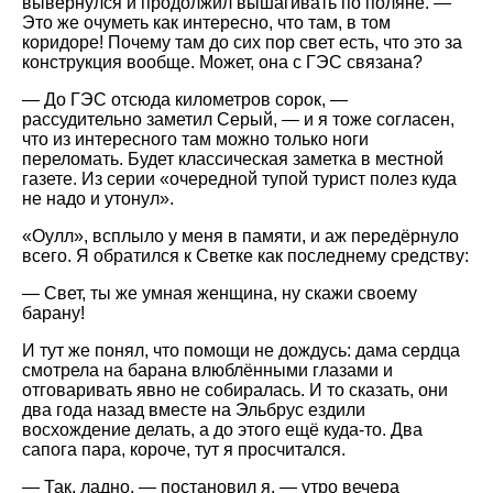
вывернулся и продолжил вышагивать по поляне. —
Это же очуметь как интересно, что там, в том
коридоре! Почему там до сих пор свет есть, что это за
конструкция вообще. Может, она с ГЭС связана?
— До ГЭС отсюда километров сорок, —
рассудительно заметил Серый, — и я тоже согласен,
что из интересного там можно только ноги
переломать. Будет классическая заметка в местной
газете. Из серии «очередной тупой турист полез куда
не надо и утонул».
«Оулл», всплыло у меня в памяти, и аж передёрнуло
всего. Я обратился к Светке как последнему средству:
— Свет, ты же умная женщина, ну скажи своему
барану!
И тут же понял, что помощи не дождусь: дама сердца
смотрела на барана влюблёнными глазами и
отговаривать явно не собиралась. И то сказать, они
два года назад вместе на Эльбрус ездили
восхождение делать, а до этого ещё куда-то. Два
сапога пара, короче, тут я просчитался.
— Так, ладно, — постановил я, — утро вечера