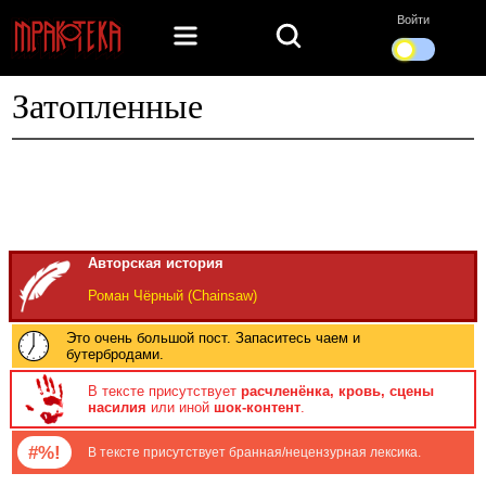
Войти
Затопленные
Авторская история
Роман Чёрный (Chainsaw)
Это очень большой пост. Запаситесь чаем и
бутербродами.
В тексте присутствует
расчленёнка, кровь, сцены
насилия
или иной
шок-контент
.
#%!
В тексте присутствует бранная/нецензурная лексика.