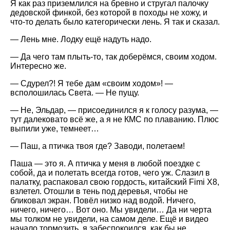
Я как раз приземлился на бревно и стругал палочку
дедовской финкой, без которой в походы не хожу, и
что-то делать было категорически лень. Я так и сказал.
— Лень мне. Лодку ещё надуть надо.
— Да чего там плыть-то, так доберёмся, своим ходом.
Интересно же.
— Сдурел?! Я тебе дам «своим ходом»! —
всполошилась Света. — Не пущу.
— Не, Эльдар, — присоединился я к голосу разума, —
тут далековато всё же, а я не КМС по плаванию. Плюс
выпили уже, темнеет…
— Паш, а птичка твоя где? Заводи, полетаем!
Паша — это я. А птичка у меня в любой поездке с
собой, да и полетать всегда готов, чего уж. Слазил в
палатку, распаковал свою гордость, китайский Fimi X8,
взлетел. Отошли в тень под деревья, чтобы не
бликовал экран. Повёл низко над водой. Ничего,
ничего, ничего… Вот оно. Мы увидели… Да ни черта
мы толком не увидели, на самом деле. Ещё и видео
начало тормозить, я забеспокоился, как бы не