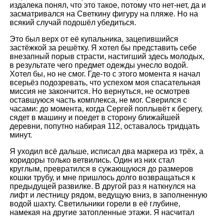
издалека понял, что это такое, потому что нет-нет, да и
засматривался на Светкину фигуру на пляже. Но на
всякий случай подошёл убедиться.
Это был верх от её купальника, зацепившийся
застёжкой за решётку. Я хотел бы представить себе
внезапный порыв страсти, настигший здесь молодых,
в результате чего предмет одежды унесло водой.
Хотел бы, но не смог. Где-то с этого момента я начал
всерьёз подозревать, что успехом моя спасательная
миссия не закончится. Но вернуться, не осмотрев
оставшуюся часть комплекса, не мог. Сверился с
часами: до момента, когда Сергей поплывёт к берегу,
сядет в машину и поедет в сторону ближайшей
деревни, попутно набирая 112, оставалось тридцать
минут.
Я уходил всё дальше, исписал два маркера из трёх, а
коридоры только ветвились. Один из них стал
круглым, превратился в сужающуюся до размеров
кошки трубу, и мне пришлось долго возвращаться к
предыдущей развилке. В другой раз я наткнулся на
лифт и лестницу рядом, ведущую вниз, в заполненную
водой шахту. Светильники горели в её глубине,
намекая на другие затопленные этажи. Я насчитал