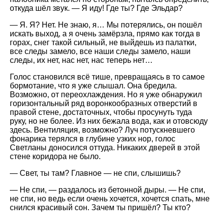
откуда шёл звук. — Я иду! Где ты? Где Эльдар?
— Я. Я? Нет. Не знаю, я… Мы потерялись, он пошёл
искать выход, а я очень замёрзла, прямо как тогда в
горах, снег такой сильный, не выйдешь из палатки,
все следы замело, все наши следы замело, наши
следы, их нет, нас нет, нас теперь нет…
Голос становился всё тише, превращаясь в то самое
бормотание, что я уже слышал. Она бредила.
Возможно, от переохлаждения. Но я уже обнаружил
горизонтальный ряд воронкообразных отверстий в
правой стене, достаточных, чтобы просунуть туда
руку, но не более. Из них бежала вода, как и отовсюду
здесь. Вентиляция, возможно? Луч потускневшего
фонарика терялся в глубине узких нор, голос
Светланы доносился оттуда. Никаких дверей в этой
стене коридора не было.
— Свет, ты там? Главное — не спи, слышишь?
— Не спи, — раздалось из бетонной дыры. — Не спи,
не спи, но ведь если очень хочется, хочется спать, мне
снился красивый сон. Зачем ты пришёл? Ты кто?