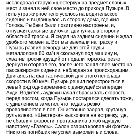
исследовал старую «шестерку» на предмет слабых
мест и занял в ней свое место до прихода Пузыря. В
пять утра жирное тело уселось на водительское
сидение и выдвинулось в сторону дома, где жил
Голова. Рыбаки были позитивно настроены, и,
отпуская сальные шуточки, двинулись в сторону
областной трассы. Я сидел на заднем сидении и ждал
удобного момента. Вот мы выехали на трассу и
Пузырь развил рекордные для этой груды
металлолома 80 км/ч я скользнул под машину и,
схватив тросик идущий от педали тормоза, резко
дернул и оторвал его, после чего занял свое место на
пассажирском сидении, наблюдая за происходящим.
Двигаясь на фантастической для этого пепелаца
скорости в 90 км/ч, Пузырь решил перестроиться в
левый ряд одновременно с движущейся впереди
Ауди. Водитель аудюхи начал сбрасывать скорость
перед постом, когда Пузырь постарался сделать тоже,
с удивлением заметил, что педаль резко
проваливается в пол. Он истошно заорал, крутанув
руль влево. «Шестерка» выскочила на встречку, где,
не сбавляя скорости, протаранила в лоб идущую
навстречу «Газель». Салон озарил кровавый фонтан.
Никто из погибших не успел вымолвить и слова.