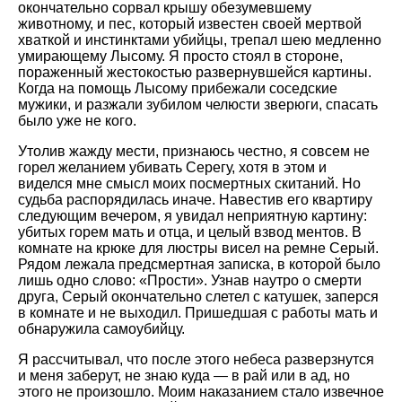
окончательно сорвал крышу обезумевшему
животному, и пес, который известен своей мертвой
хваткой и инстинктами убийцы, трепал шею медленно
умирающему Лысому. Я просто стоял в стороне,
пораженный жестокостью развернувшейся картины.
Когда на помощь Лысому прибежали соседские
мужики, и разжали зубилом челюсти зверюги, спасать
было уже не кого.
Утолив жажду мести, признаюсь честно, я совсем не
горел желанием убивать Серегу, хотя в этом и
виделся мне смысл моих посмертных скитаний. Но
судьба распорядилась иначе. Навестив его квартиру
следующим вечером, я увидал неприятную картину:
убитых горем мать и отца, и целый взвод ментов. В
комнате на крюке для люстры висел на ремне Серый.
Рядом лежала предсмертная записка, в которой было
лишь одно слово: «Прости». Узнав наутро о смерти
друга, Серый окончательно слетел с катушек, заперся
в комнате и не выходил. Пришедшая с работы мать и
обнаружила самоубийцу.
Я рассчитывал, что после этого небеса разверзнутся
и меня заберут, не знаю куда — в рай или в ад, но
этого не произошло. Моим наказанием стало извечное