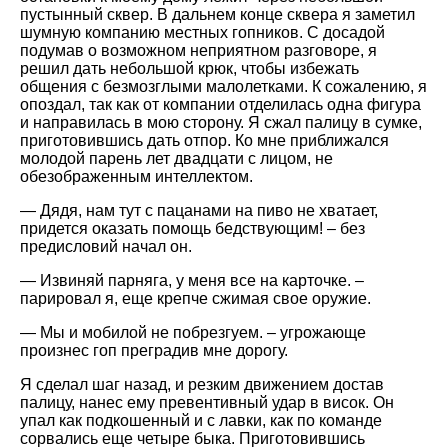
пустынный сквер. В дальнем конце сквера я заметил
шумную компанию местных гопников. С досадой
подумав о возможном неприятном разговоре, я
решил дать небольшой крюк, чтобы избежать
общения с безмозглыми малолетками. К сожалению, я
опоздал, так как от компании отделилась одна фигура
и направилась в мою сторону. Я сжал палицу в сумке,
приготовившись дать отпор. Ко мне приближался
молодой парень лет двадцати с лицом, не
обезображенным интеллектом.
— Дядя, нам тут с пацанами на пиво не хватает,
придется оказать помощь бедствующим! – без
предисловий начал он.
— Извиняй парняга, у меня все на карточке. –
парировал я, еще крепче сжимая свое оружие.
— Мы и мобилой не побрезгуем. – угрожающе
произнес гоп преградив мне дорогу.
Я сделал шаг назад, и резким движением достав
палицу, нанес ему превентивный удар в висок. Он
упал как подкошенный и с лавки, как по команде
сорвались еще четыре быка. Приготовившись