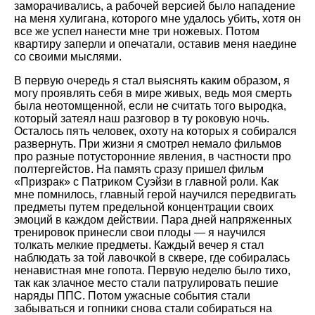
заморачивались, а рабочей версией было нападение
на меня хулигана, которого мне удалось убить, хотя он
все же успел нанести мне три ножевых. Потом
квартиру заперли и опечатали, оставив меня наедине
со своими мыслями.
В первую очередь я стал выяснять каким образом, я
могу проявлять себя в мире живых, ведь моя смерть
была неотомщенной, если не считать того выродка,
который затеял наш разговор в ту роковую ночь.
Осталось пять человек, охоту на которых я собирался
развернуть. При жизни я смотрел немало фильмов
про разные потусторонние явления, в частности про
полтергейстов. На память сразу пришел фильм
«Призрак» с Патриком Суэйзи в главной роли. Как
мне помнилось, главный герой научился передвигать
предметы путем предельной концентрации своих
эмоций в каждом действии. Пара дней напряженных
тренировок принесли свои плоды — я научился
толкать мелкие предметы. Каждый вечер я стал
наблюдать за той лавочкой в сквере, где собиралась
ненавистная мне гопота. Первую неделю было тихо,
так как злачное место стали патрулировать пешие
наряды ППС. Потом ужасные события стали
забываться и гопники снова стали собираться на