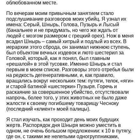
облюбованном месте.
По вечерам моим привычным занятием стало
подслушивание разговоров моих убийц. Я узнал их
имена: Серый, Шнырь, Голова, Пузырь и Лысый
(банальнее и не придумать, но чего же ждать от
людей с мозгом размером с грецкий орех). Нож в меня
всадил Шнырь – самый хитрый и подлый из всех. В
иерархии этого сброда, он занимал нижнюю ступень,
был объектом вечных издевок и люто шестерил за
Головой, который, как я понял, был главным
«решалой» в этой тусовке. Именно Шнырь и стал
первым в моем списке. Разговоры этого отребья были
на редкость дегенеративными, и, как правило,
вращались вокруг нескольких тем: путяги, телок, «яги»
и старой батиной «шестерки» Пузыря. Горечь и
раскаяние за совершенное убийство, отсутствовали
напрочь, более того, у этих животных не было даже
жалости к своему погибшему товарищу Чесноку
(последний «клиент» моей палицы).
Я стал изучать, как проходит день моих будущих
жертв. Распорядок дня Шныря можно уместить в
одном, не очень большом предложении: к 10 в путягу,
где он, с такими же нелепыми одногруппниками,