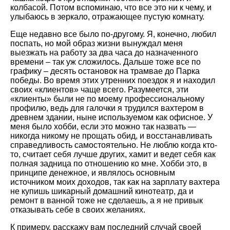
колбасой. Потом вспоминаю, что все это ни к чему, и
улыбаюсь в зеркало, отражающее пустую комнату.
Еще недавно все было по-другому. Я, конечно, любил
поспать, но мой образ жизни вынуждал меня
выезжать на работу за два часа до назначенного
времени – так уж сложилось. Дальше тоже все по
графику – десять остановок на трамвае до Парка
победы. Во время этих утренних поездок я и находил
своих «клиентов» чаще всего. Разумеется, эти
«клиенты» были не по моему профессиональному
профилю, ведь для галочки я трудился вахтером в
древнем здании, ныне используемом как офисное. У
меня было хобби, если это можно так назвать —
никогда никому не прощать обид, и восстанавливать
справедливость самостоятельно. Не люблю когда кто-
то, считает себя лучше других, хамит и ведет себя как
полная задница по отношению ко мне. Хобби это, в
принципе денежное, и являлось основным
источником моих доходов, так как на зарплату вахтера
не купишь шикарный домашний кинотеатр, да и
ремонт в ванной тоже не сделаешь, а я не привык
отказывать себе в своих желаниях.
К примеру, расскажу вам последний случай своей