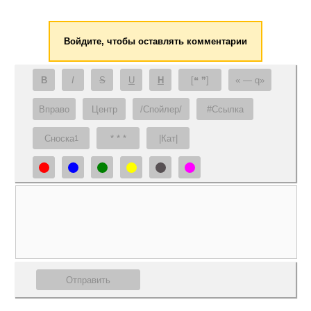
Войдите, чтобы оставлять комментарии
B
I
S
U
H
[❝ ❞]
— q
Вправо
Центр
/Спойлер/
#Ссылка
Сноска
* * *
|Кат|
1