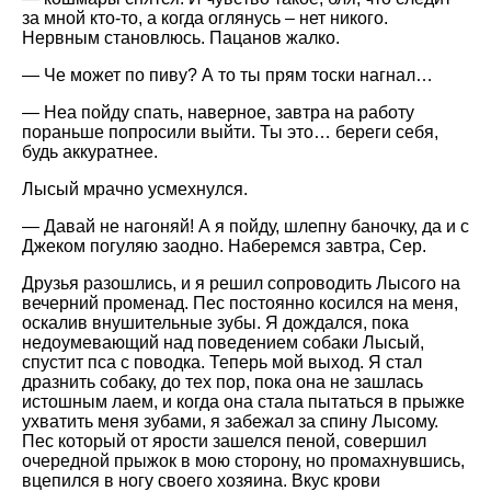
за мной кто-то, а когда оглянусь – нет никого.
Нервным становлюсь. Пацанов жалко.
— Че может по пиву? А то ты прям тоски нагнал…
— Неа пойду спать, наверное, завтра на работу
пораньше попросили выйти. Ты это… береги себя,
будь аккуратнее.
Лысый мрачно усмехнулся.
— Давай не нагоняй! А я пойду, шлепну баночку, да и с
Джеком погуляю заодно. Наберемся завтра, Сер.
Друзья разошлись, и я решил сопроводить Лысого на
вечерний променад. Пес постоянно косился на меня,
оскалив внушительные зубы. Я дождался, пока
недоумевающий над поведением собаки Лысый,
спустит пса с поводка. Теперь мой выход. Я стал
дразнить собаку, до тех пор, пока она не зашлась
истошным лаем, и когда она стала пытаться в прыжке
ухватить меня зубами, я забежал за спину Лысому.
Пес который от ярости зашелся пеной, совершил
очередной прыжок в мою сторону, но промахнувшись,
вцепился в ногу своего хозяина. Вкус крови