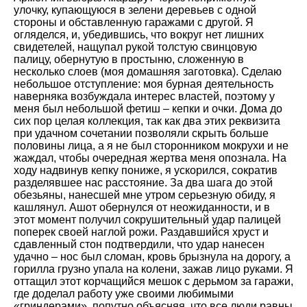
улочку, купающуюся в зелени деревьев с одной
стороны и обставленную гаражами с другой. Я
огляделся, и, убедившись, что вокруг нет лишних
свидетелей, нащупал рукой толстую свинцовую
палицу, обернутую в простыню, сложенную в
несколько слоев (моя домашняя заготовка). Сделаю
небольшое отступление: моя бурная деятельность
наверняка возбуждала интерес властей, поэтому у
меня был небольшой фетиш – кепки и очки. Дома до
сих пор целая коллекция, так как два этих реквизита
при удачном сочетании позволяли скрыть больше
половины лица, а я не был сторонником мокрухи и не
жаждал, чтобы очередная жертва меня опознала. На
ходу надвинув кепку пониже, я ускорился, сократив
разделявшее нас расстояние. За два шага до этой
обезьяны, нанесшей мне утром серьезную обиду, я
кашлянул. Ашот обернулся от неожиданности, и в
этот момент получил сокрушительный удар палицей
поперек своей наглой рожи. Раздавшийся хруст и
сдавленный стон подтвердили, что удар нанесен
удачно – нос был сломан, кровь брызнула на дорогу, а
горилла грузно упала на колени, зажав лицо руками. Я
оттащил этот корчащийся мешок с дерьмом за гаражи,
где доделал работу уже своими любимыми
«гриндерами», попутно объясняя, что все люди равны