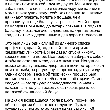
и не стоит считать себя лучше других. Меня всегда
забавляло, что сильные и смелые «крутые парни» в
момент экзекуции ведут себя как паршивые шакалы:
начинают плакать, молить о пощаде, чем
провоцируют еще большую агрессию с моей стороны.
Измордовав обезьяну до потери сознания, я поднял
барсетку, и остался очень доволен, найдя там около
тридцати тысяч деревянных и два дорогих телефона.
Это был лишь один случай из длинного списка
префектов, врачей, водителей такси и других
хамоватых личностей. Я не давал спуска никому,
кроме женщин и детей. Все трофеи я забирал с собой,
чтобы не оставлять следов и отпечатков. Ненужное
позже сжигал у алкаша-дворника в печи, который был
нем как рыба, за регулярную сорокоградусную мзду.
Одним словом, весь мой творческий процесс был
поставлен на поток и требовал полной отдачи. Самое
сладкое — это триумф справедливости: обидчик
наказан, а я получал искомую сатисфакцию плюс
неплохой финансовый бонус.
На днях я возвращался после работы позже, чем
обычно, время было около полуночи. Путь от
остановки к моему дому лежит через небольшой