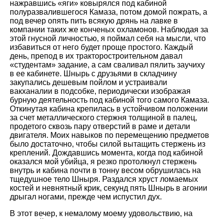
нажравшись «яги» ковырялся под кабиной
полуразвалившегося Камаза, потом домой пожрать, а
под вечер опять пить всякую дрянь на лавке в
компании таких же конченых охламонов. Наблюдая за
этой гнусной личностью, я поймал себя на мысли, что
избавиться от него будет проще простого. Каждый
день, препод в их тракторостроительном давал
«студентам» задание, а сам сваливал пялить заучиху
в ее кабинете. Шнырь с друзьями в складчину
закупались дешевым пойлом и устраивали
вакханалии в подсобке, периодически изображая
бурную деятельность под кабиной того самого Камаза.
Откинутая кабина крепилась в устойчивом положении
за счет металлического стержня толщиной в палец,
продетого сквозь пару отверстий в раме и детали
двигателя. Моих навыков по перемещению предметов
было достаточно, чтобы силой вытащить стержень из
креплений. Дождавшись момента, когда под кабиной
оказался мой убийца, я резко протолкнул стержень
внутрь и кабина почти в тонну весом обрушилась на
тщедушное тело Шныря. Раздался хруст ломаемых
костей и невнятный крик, секунд пять Шнырь в агонии
дрыгал ногами, прежде чем испустил дух.
В этот вечер, к немалому моему удовольствию, на