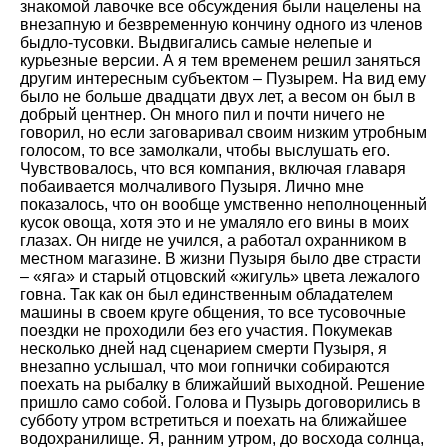
знакомой лавочке все обсуждения были нацелены на
внезапную и безвременную кончину одного из членов
быдло-тусовки. Выдвигались самые нелепые и
курьезные версии. А я тем временем решил заняться
другим интересным субъектом – Пузырем. На вид ему
было не больше двадцати двух лет, а весом он был в
добрый центнер. Он много пил и почти ничего не
говорил, но если заговаривал своим низким утробным
голосом, то все замолкали, чтобы выслушать его.
Чувствовалось, что вся компания, включая главаря
побаивается молчаливого Пузыря. Лично мне
показалось, что он вообще умственно неполноценный
кусок овоща, хотя это и не умаляло его вины в моих
глазах. Он нигде не учился, а работал охранником в
местном магазине. В жизни Пузыря было две страсти
– «яга» и старый отцовский «жигуль» цвета лежалого
говна. Так как он был единственным обладателем
машины в своем круге общения, то все тусовочные
поездки не проходили без его участия. Покумекав
несколько дней над сценарием смерти Пузыря, я
внезапно услышал, что мои гопнички собираются
поехать на рыбалку в ближайший выходной. Решение
пришло само собой. Голова и Пузырь договорились в
субботу утром встретиться и поехать на ближайшее
водохранилище. Я, ранним утром, до восхода солнца,