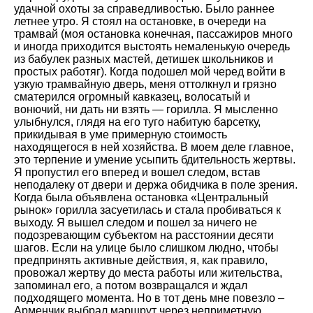
удачной охоты за справедливостью. Было раннее
летнее утро. Я стоял на остановке, в очереди на
трамвай (моя остановка конечная, пассажиров много
и иногда приходится выстоять немаленькую очередь
из бабулек разных мастей, детишек школьников и
простых работяг). Когда подошел мой черед войти в
узкую трамвайную дверь, меня оттолкнул и грязно
сматерился огромный кавказец, волосатый и
вонючий, ни дать ни взять — горилла. Я мысленно
улыбнулся, глядя на его туго набитую барсетку,
прикидывая в уме примерную стоимость
находящегося в ней хозяйства. В моем деле главное,
это терпение и умение усыпить бдительность жертвы.
Я пропустил его вперед и вошел следом, встав
неподалеку от двери и держа обидчика в поле зрения.
Когда была объявлена остановка «Центральный
рынок» горилла засуетилась и стала пробиваться к
выходу. Я вышел следом и пошел за ничего не
подозревающим субъектом на расстоянии десяти
шагов. Если на улице было слишком людно, чтобы
предпринять активные действия, я, как правило,
провожал жертву до места работы или жительства,
запоминал его, а потом возвращался и ждал
подходящего момента. Но в тот день мне повезло –
Арменчик выбрал маршрут через неприметную