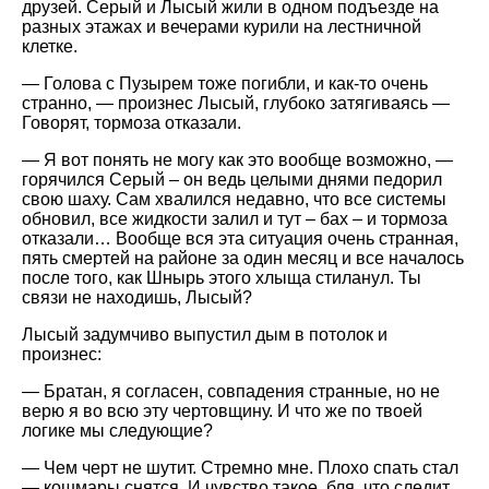
друзей. Серый и Лысый жили в одном подъезде на
разных этажах и вечерами курили на лестничной
клетке.
— Голова с Пузырем тоже погибли, и как-то очень
странно, — произнес Лысый, глубоко затягиваясь —
Говорят, тормоза отказали.
— Я вот понять не могу как это вообще возможно, —
горячился Серый – он ведь целыми днями педорил
свою шаху. Сам хвалился недавно, что все системы
обновил, все жидкости залил и тут – бах – и тормоза
отказали… Вообще вся эта ситуация очень странная,
пять смертей на районе за один месяц и все началось
после того, как Шнырь этого хлыща стиланул. Ты
связи не находишь, Лысый?
Лысый задумчиво выпустил дым в потолок и
произнес:
— Братан, я согласен, совпадения странные, но не
верю я во всю эту чертовщину. И что же по твоей
логике мы следующие?
— Чем черт не шутит. Стремно мне. Плохо спать стал
— кошмары снятся. И чувство такое, бля, что следит