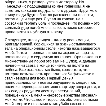
обороняться, я развернулся в их сторону. Но
«беседуя» с подошедшим ко мне гопником, я не
заметил, как сзади подкрался его дружок. Вдруг мою
спину сзади будто обожгло раскаленным железом,
потом еще и еще раз. Я упал на колени, не в
состоянии терпеть боль и последнее, что помню – это
сильный удар ногой мне в челюсть после которого я
провалился в глубокую отключку.
Следующее, что я увидел – палату реанимации,
бригаду врачей, борющихся за жизнь остывающего
тела на операционном столе, некогда называвшегося
мной. Потом — ровная линия на экране аппарата,
показывающего сердечную активность (три ножевых и
множественные побои это вам не шутки). А дальше
ничего – ни света в конце тоннеля, ни полета на
небеса. Все осталось, как было, кроме того, что я
потерял возможность проявлять себя физически и
стал невидим для всех. Первый день я
приноравливался к новым ощущениям, следил, как
полиция переворачивает мою квартиру вверх дном, и
как следак радуется десятку преступлений,
повешенных на меня – некоторые жертвы опознали
мои кепки. Что самое интересное, обстоятельствами
моей смерти и поисками моих убийц сильно не