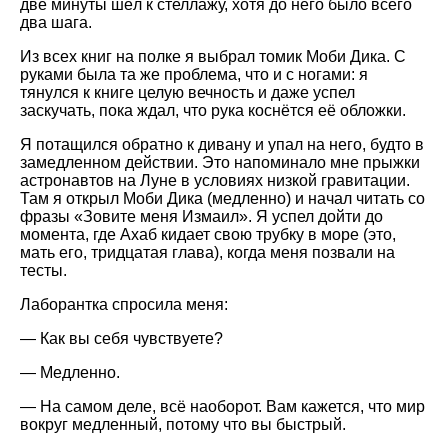
две минуты шёл к стеллажу, хотя до него было всего
два шага.
Из всех книг на полке я выбрал томик Моби Дика. С
руками была та же проблема, что и с ногами: я
тянулся к книге целую вечность и даже успел
заскучать, пока ждал, что рука коснётся её обложки.
Я потащился обратно к дивану и упал на него, будто в
замедленном действии. Это напоминало мне прыжки
астронавтов на Луне в условиях низкой гравитации.
Там я открыл Моби Дика (медленно) и начал читать со
фразы
Зовите меня Измаил
. Я успел дойти до
момента, где Ахаб кидает свою трубку в море (это,
мать его, тридцатая глава), когда меня позвали на
тесты.
Лаборантка спросила меня:
— Как вы себя чувствуете?
— Медленно.
— На самом деле, всё наоборот. Вам кажется, что мир
вокруг медленный, потому что вы быстрый.