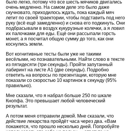
было легко, потому что все шесть мячиков двигались
очень медленно. На самом деле это было даже
скучновато, приходилось ждать, пока каждый мяч
летит по своей траектории, чтобы подставить под него
руку (всё ещё замедленно) и снова его подкинуть. Они
подбрасывали в воздух кукурузные колечки, а я ловил
их палочками для еды. Ещё они рассыпали горсть
монет, а я посчитал общую сумму до того, как они
коснулись земли.
Вот когнитивные тесты были уже не такими
весёлыми, но познавательными. Найти слово в тексте
из пятидесяти (три секунды). Пройти запутанный
лабиринт на листе А1 (две секунды). Подробно
ответить на вопросы по презентации, которую мне
показали со скоростью 10 картинок в секунду (95%
правильно).
Мне сказали, что я набрал больше 250 по шкале
Кнопфа. Это превышает любой человеческий
результат.
А потом меня отправили домой. Мне сказали, что
действие лекарства пройдёт часа через два.
Вам
покажется, что прошло несколько дней. Попробуйте