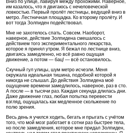
Вниз по улице, лавируя между прохожими. Наверное,
им казалось, что я двигаюсь с нечеловеческой
ловкостью. Первый пролёт лестницы, ведущей вниз в
метро. Лестничная площадка. Ко второму пролёту. И
вот тогда Золпиден подействовал.
Мне не захотелось спать. Совсем. Наоборот,
наверное, действие Золпидена смешалось с
действием того экспериментального лекарства,
которое я принял утром. Я бежал по лестнице вниз,
двигаясь замедленно, но всё равно ощущая
движение, а потом — бац! — всё остановилось.
Скучный гул улицы, шум метро исчезли. Меня
окружала идеальная тишина, подобной которой я
никогда не слышал. До действия Золпидена моё
ощущение времени замедлилось, наверное, раз в сто.
А после — в тысячи раз. Каждая секунда длилась дни.
Даже движение глаз, любая попытка перевести
взгляд, ощущалась как медленное скольжение по
полю зрения.
Весь день я учился ходить, бегать и прыгать с учётом
того, что мой мозг работает в сотни раз быстрее тела,
но после замедления, которое мне придал Золпиден,