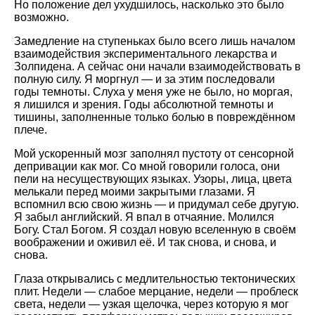
Но положение дел ухудшилось, насколько это было
возможно.
Замедление на ступеньках было всего лишь началом
взаимодействия экспериментального лекарства и
Золпидена. А сейчас они начали взаимодействовать в
полную силу. Я моргнул — и за этим последовали
годы темноты. Слуха у меня уже не было, но моргая,
я лишился и зрения. Годы абсолютной темноты и
тишины, заполненные только болью в повреждённом
плече.
Мой ускоренный мозг заполнял пустоту от сенсорной
депривации как мог. Со мной говорили голоса, они
пели на несуществующих языках. Узоры, лица, цвета
мелькали перед моими закрытыми глазами. Я
вспомнил всю свою жизнь — и придумал себе другую.
Я забыл английский. Я впал в отчаяние. Молился
Богу. Стал Богом. Я создал новую вселенную в своём
воображении и оживил её. И так снова, и снова, и
снова.
Глаза открывались с медлительностью тектонических
плит. Недели — слабое мерцание, недели — проблеск
света, недели — узкая щелочка, через которую я мог