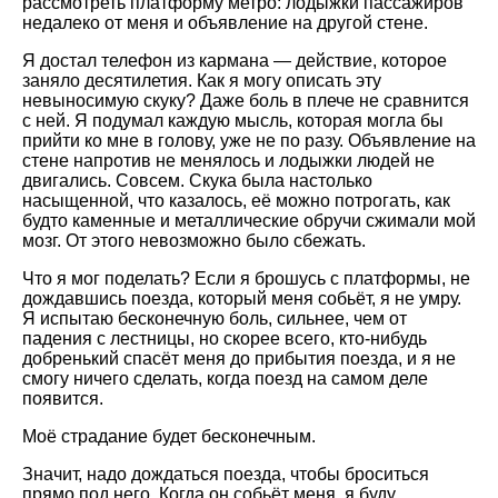
рассмотреть платформу метро: лодыжки пассажиров
недалеко от меня и объявление на другой стене.
Я достал телефон из кармана — действие, которое
заняло десятилетия. Как я могу описать эту
невыносимую скуку? Даже боль в плече не сравнится
с ней. Я подумал каждую мысль, которая могла бы
прийти ко мне в голову, уже не по разу. Объявление на
стене напротив не менялось и лодыжки людей не
двигались. Совсем. Скука была настолько
насыщенной, что казалось, её можно потрогать, как
будто каменные и металлические обручи сжимали мой
мозг. От этого невозможно было сбежать.
Что я мог поделать? Если я брошусь с платформы, не
дождавшись поезда, который меня собьёт, я не умру.
Я испытаю бесконечную боль, сильнее, чем от
падения с лестницы, но скорее всего, кто-нибудь
добренький спасёт меня до прибытия поезда, и я не
смогу ничего сделать, когда поезд на самом деле
появится.
Моё страдание будет бесконечным.
Значит, надо дождаться поезда, чтобы броситься
прямо под него. Когда он собьёт меня, я буду