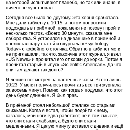
на которой испытывают плацебо, но так или иначе, я
ничего не чувствовал.
Сегодня всё было по-другому. Эта херня сработала.
Мне дали таблетку в 10:15, а потом попросили
подождать в приёмной, пока меня не позовут пройти
несколько тестов.
Всего 30 минут
, сказала мне
лаборантка. Я устроился на диванчике в приемной и
пролистал пару статей из журнала
Psychology
Today
с кофейного столика. Обратно в кабинет меня
не приглашали, так что, закончив этот журнал, я взял
US News
и прочитал его от корки до корки. Потом я
прочитал старый выпуск
Scientific American
. Да что
они там делают так долго?
Я лениво посмотрел на настенные часы. Всего лишь
10:23. У меня получилось прочитать все три журнала
за восемь минут. Помню, как тогда я подумал, что этот
день будет длинным. Я был прав.
В приёмной стоял небольшой стеллаж со старыми
книжками. Когда я встал, чтобы подойти к нему,
казалось, мои ноги едва работают, не в том смысле,
что они стали слабыми, а будто они стали
медленными. Я целую минуту вставал с дивана и ещё