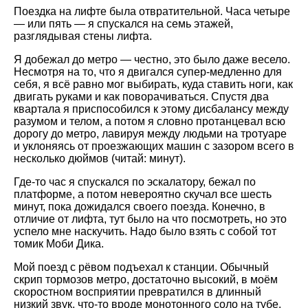
Поездка на лифте была отвратительной. Часа четыре
— или пять — я спускался на семь этажей,
разглядывая стены лифта.
Я добежал до метро — честно, это было даже весело.
Несмотря на то, что я двигался супер-медленно для
себя, я всё равно мог выбирать, куда ставить ноги, как
двигать руками и как поворачиваться. Спустя два
квартала я приспособился к этому дисбалансу между
разумом и телом, а потом я словно протанцевал всю
дорогу до метро, лавируя между людьми на тротуаре
и уклоняясь от проезжающих машин с зазором всего в
несколько дюймов (читай: минут).
Где-то час я спускался по эскалатору, бежал по
платформе, а потом невероятно скучал все шесть
минут, пока дожидался своего поезда. Конечно, в
отличие от лифта, тут было на что посмотреть, но это
успело мне наскучить. Надо было взять с собой тот
томик Моби Дика.
Мой поезд с рёвом подъехал к станции. Обычный
скрип тормозов метро, достаточно высокий, в моём
скоростном восприятии превратился в длинный
низкий звук, что-то вроде монотонного соло на тубе.