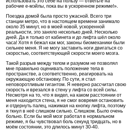
использовать это себе на пользу — ответьте на
рабочие е-мэйлы, пока вы в ускоренном режиме!
.
Поездка домой была просто ужасной. Всего три
станции метро, что в настоящем времени занимало
около 35 минут, но в моей новой, ускоренной
реальности, это заняло несколько дней. Несколько
дней. Да я только от кабинета и до лифта шёл около
часа! Хотя я бежал как мог, законы биомеханики были
сильнее меня. Я не могу заставить ноги двигаться со
скоростью, соответствующей скорости моего мозга.
Такой разрыв между телом и разумом не позволял
мне правильно оценивать положение тела в
пространстве, а соответственно, реагировать на
окружающую обстановку. По сути, я стал
неповоротливым гигантом. Я неверно рассчитал свою
скорость и врезался в стену у лифта со всей силы.
Несмотря на то, что я видел, на каком расстоянии от
меня находится стена, я не смог вовремя остановить
и отдернуть палец, нажимая на кнопку лифта, поэтому
я ткнул в неё слишком сильно. Слишком. Было очень
больно. Если бы мой мозг работал в нормальном
режиме, я бы чувствовал боль секунд тридцать, но в
моём состоянии, это длилось минут 30-40.