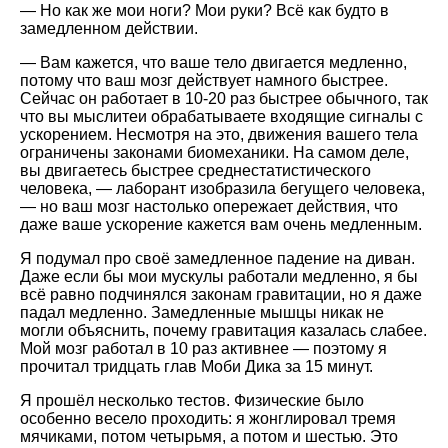
— Но как же мои ноги? Мои руки? Всё как будто в
замедленном действии.
— Вам кажется, что ваше тело двигается медленно,
потому что ваш мозг действует намного быстрее.
Сейчас он работает в 10-20 раз быстрее обычного, так
что вы мыслитеи обрабатываете входящие сигналы с
ускорением. Несмотря на это, движения вашего тела
ограничены законами биомеханики. На самом деле,
вы двигаетесь быстрее среднестатистического
человека, — лаборант изобразила бегущего человека,
— но ваш мозг настолько опережает действия, что
даже ваше ускорение кажется вам очень медленным.
Я подумал про своё замедленное падение на диван.
Даже если бы мои мускулы работали медленно, я бы
всё равно подчинялся законам гравитации, но я даже
падал медленно. Замедленные мышцы никак не
могли объяснить, почему гравитация казалась слабее.
Мой мозг работал в 10 раз активнее — поэтому я
прочитал тридцать глав Моби Дика за 15 минут.
Я прошёл несколько тестов. Физические было
особенно весело проходить: я жонглировал тремя
мячиками, потом четырьмя, а потом и шестью. Это