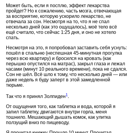
Может быть, если я посплю, эффект лекарства
пройдет? Но к сожалению, часть мозга, отвечающая
за восприятие, которую ускорило лекарство, не
отвечала за сон. Несмотря на то, что я не спал
несколько дней (как это ощущалось), моё тело всё
ещё считало, что сейчас 1:25 дня, и оно не хотело
спать.
Несмотря на это, я попробовал заставить себя уснуть:
пошёл в спальню (неспешная 45-минутная прогулка
через всю квартиру) и бросился на кровать (как
перышко опустился на матрас), закрыл глаза и лежал
часами (минут 10 реального времени), пока не сдался.
Сон не шёл. Всё шло к тому, что несколько дней — или
даже недель я буду заперт в этой замедленной
тюрьме.
1
Так что я принял Золпиден
.
От ощущения того, как таблетка и вода, которой я
запил таблетку, двигаются внутри горла, меня
тошнило. Мешающий дышать комок, как улитка
ползущий вниз по пищеводу.
Я прочитал книжку. Прошло 10 минут. Прочитал