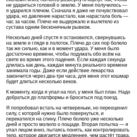
не удариться головой о землю. У меня получилось —
я ударился плечом. Сначала я даже не почувствовал
удара, но давление нарастало, как нарастала боль —
час за часом. Плечо не выдержало и вылетело из
сустава одним бесконечным рывком.
Несколько дней спустя я остановился, свернувшись
на земле и глядя в полоток. Плечо до сих пор болело
так же сильно, как и в момент удара. У меня было
достаточно времени, чтобы подумать обо всём на
свете во время этого падения. Если каждая секунда
длилась как день, каждая минута реального времени
занимала годы. Даже если действие лекарства
закончится через два-три часа, для меня этот кошмар
будет длиться несколько веков.
К моменту, когда я упал на пол, у меня был план. Надо
добраться до платформы и броситься под поезд.
Я попробовал встать на четвереньки, но переоценил
силу, с которой нужно было повернуться, и
перекатился на спину. Плечо болело уже несколько
дней и просто молило о пощаде. Вторая попытка — я
упал лицом вниз, пытаясь понять, как контролировать
тело, которое двигается медленнее, чем растёт трава.