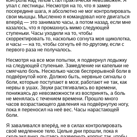
контроль над телом стал практически невозможен. Я
упал с лестницы. Несмотря на то, что я замер
посередине шага, я абсолютно не мог контролировать
свои мышцы. Мысленно я командовал ноге двигаться
вперёд — это занимало часы, а потом назад, если мне
казалось, что я промахнусь мимо следующей
ступеньки. Часы уходили на то, чтобы
скорректировать то, насколько согнута моя щиколотка,
и часы — на то, чтобы согнуть её по-другому, если с
первого раза не получалось.
Несмотря на все мои попытки, я подвернул лодыжку
на следующей ступеньке. Замедление ни капельки не
смягчало боль. Несколько часов беспрерывной боли в
подвёрнутой ноге. Должно быть, нервные сигналы о
боли, которые поступают в мозг, работают не так, как
нервы в ушах. Звуки растягивались во времени,
понижаясь до невозможности из воспринять, а боль
не менялась с течением времени. Прошло много
часов возрастающего давления на подвёрнутую ногу,
пока я переносил на неё вес. Часы нарастающей
боли.
Я заваливался вперёд, не в силах контролировать
своё медленное тело. Целые дни прошли, пока я
скользил вниз, пытаясь развернуть корпус так, чтобы