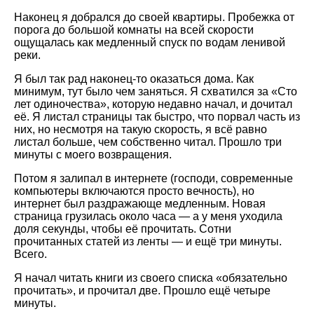
Наконец я добрался до своей квартиры. Пробежка от
порога до большой комнаты на всей скорости
ощущалась как медленный спуск по водам ленивой
реки.
Я был так рад наконец-то оказаться дома. Как
минимум, тут было чем заняться. Я схватился за
Сто
лет одиночества
, которую недавно начал, и дочитал
её. Я листал страницы так быстро, что порвал часть из
них, но несмотря на такую скорость, я всё равно
листал больше, чем собственно читал. Прошло три
минуты с моего возвращения.
Потом я залипал в интернете (господи, современные
компьютеры включаются просто вечность), но
интернет был раздражающе медленным. Новая
страница грузилась около часа — а у меня уходила
доля секунды, чтобы её прочитать. Сотни
прочитанных статей из ленты — и ещё три минуты.
Всего.
Я начал читать книги из своего списка
обязательно
прочитать
, и прочитал две. Прошло ещё четыре
минуты.