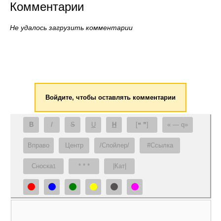
Комментарии
Не удалось загрузить комментарии
Войдите, чтобы оставлять комментарии
B
I
S
U
H
[❝ ❞]
— q
Вправо
Центр
/Спойлер/
#Ссылка
Сноска
* * *
|Кат|
1