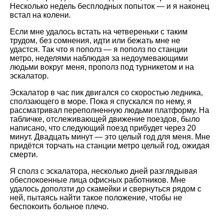
Несколько недель бесплодных попыток — и я наконец
встал на колени.
Если мне удалось встать на четвереньки с таким
трудом, без сомнения, идти или бежать мне не
удастся. Так что я пополз — я пополз по станции
метро, неделями наблюдая за недоумевающими
людьми вокруг меня, прополз под турникетом и на
эскалатор.
Эскалатор в час пик двигался со скоростью ледника,
сползающего в море. Пока я спускался по нему, я
рассматривал переполненную людьми платформу. На
табличке, отслеживающей движение поездов, было
написано, что следующий поезд прибудет через 20
минут. Двадцать минут — это целый год для меня. Мне
придётся торчать на станции метро целый год, ожидая
смерти.
Я сполз с эскалатора, несколько дней разглядывая
обеспокоенные лица офисных работников. Мне
удалось доползти до скамейки и свернуться рядом с
ней, пытаясь найти такое положение, чтобы не
беспокоить больное плечо.