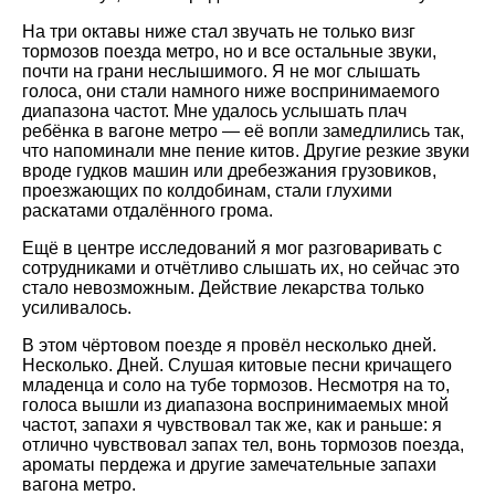
На три октавы ниже стал звучать не только визг
тормозов поезда метро, но и все остальные звуки,
почти на грани неслышимого. Я не мог слышать
голоса, они стали намного ниже воспринимаемого
диапазона частот. Мне удалось услышать плач
ребёнка в вагоне метро — её вопли замедлились так,
что напоминали мне пение китов. Другие резкие звуки
вроде гудков машин или дребезжания грузовиков,
проезжающих по колдобинам, стали глухими
раскатами отдалённого грома.
Ещё в центре исследований я мог разговаривать с
сотрудниками и отчётливо слышать их, но сейчас это
стало невозможным. Действие лекарства только
усиливалось.
В этом чёртовом поезде я провёл несколько дней.
Несколько. Дней. Слушая китовые песни кричащего
младенца и соло на тубе тормозов. Несмотря на то,
голоса вышли из диапазона воспринимаемых мной
частот, запахи я чувствовал так же, как и раньше: я
отлично чувствовал запах тел, вонь тормозов поезда,
ароматы пердежа и другие замечательные запахи
вагона метро.