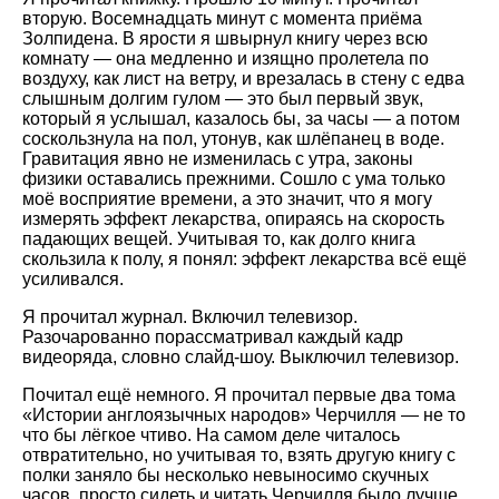
вторую. Восемнадцать минут с момента приёма
Золпидена. В ярости я швырнул книгу через всю
комнату — она медленно и изящно пролетела по
воздуху, как лист на ветру, и врезалась в стену с едва
слышным долгим гулом — это был первый звук,
который я услышал, казалось бы, за часы — а потом
соскользнула на пол, утонув, как шлёпанец в воде.
Гравитация явно не изменилась с утра, законы
физики оставались прежними. Сошло с ума только
моё восприятие времени, а это значит, что я могу
измерять эффект лекарства, опираясь на скорость
падающих вещей. Учитывая то, как долго книга
скользила к полу, я понял: эффект лекарства всё ещё
усиливался.
Я прочитал журнал. Включил телевизор.
Разочарованно порассматривал каждый кадр
видеоряда, словно слайд-шоу. Выключил телевизор.
Почитал ещё немного. Я прочитал первые два тома
Истории англоязычных народов
Черчилля — не то
что бы лёгкое чтиво. На самом деле читалось
отвратительно, но учитывая то, взять другую книгу с
полки заняло бы несколько невыносимо скучных
часов, просто сидеть и читать Черчилля было лучше.