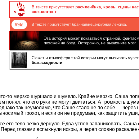
В тексте присутствует
расчленёнка, кровь, сцены на
шок-контент
.
#%!
В тексте присутствует бранная/нецензурная лексика.
Эта история может показаться странной, фантас
похожей на бред. Осторожно, не вывихните мозг.
Сюжет и атмосфера этой истории могут вызывать чувст
безысходности
.
что-то мерзко шуршало и шумело. Крайне мерзко. Саша поп
ем понял, что его руки не могут двигаться. А громкость шум
однако так неумолимо, что Саше стало не по себе — через 
носимый грохот, и если он не придумает, как защитить уши, 
се его тело резко дернуло. Едва успев запаниковать, Саша 
. Перед глазами вспыхнули искры, а череп словно раскален