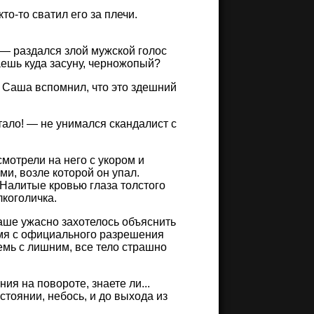
то-то сватил его за плечи.
 — раздался злой мужской голос
аешь куда засуну, черножопый?
. Саша вспомнил, что это здешний
стало! — не унимался скандалист с
смотрели на него с укором и
и, возле которой он упал.
Налитые кровью глаза толстого
коголичка.
аше ужасно захотелось объяснить
ремя с официального разрешения
семь с лишним, все тело страшно
ия на повороте, знаете ли...
стоянии, небось, и до выхода из