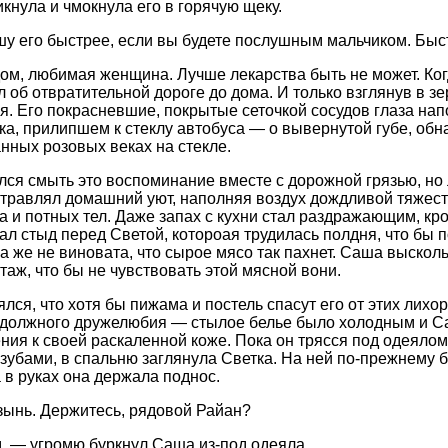
икнула и чмокнула его в горячую щеку.
у его быстрее, если вы будете послушным мальчиком. Быст
м, любимая женщина. Лучше лекарства быть не может. Ког
л об отвратительной дороге до дома. И только взглянув в з
. Его покрасневшие, покрытые сеточкой сосудов глаза н
ка, прилипшем к стеклу автобуса — о вывернутой губе, о
анных розовых веках на стекле.
ся смыть это воспоминание вместе с дорожной грязью, но л
отравлял домашний уют, наполняя воздух дождливой тяжес
а и потных тел. Даже запах с кухни стал раздражающим, к
ал стыд перед Светой, котороая трудилась полдня, что бы
а же не виновата, что сырое мясо так пахнет. Саша выскол
таж, что бы не чувствовать этой мясной вони.
лся, что хотя бы пижама и постель спасут его от этих лих
 должного дружелюбия — стылое белье было холодным и Са
ния к своей раскаленной коже. Пока он трясся под одеялом,
зубами, в спальню заглянула Светка. На ней по-прежнему
а в руках она держала поднос.
ынь. Держитесь, рядовой Райан?
, — угромю буркнул Саша из-под одеяла.