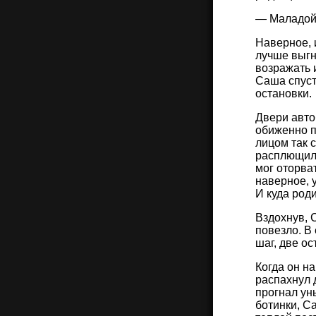
— Маладой 
Наверное, 
лучше выгн
возражать 
Саша спуст
остановки.
Двери авто
обиженно п
лицом так с
расплющили
мог оторва
наверное, 
И куда роди
Вздохнув, 
повезло. В 
шаг, две о
Когда он на
распахнул 
прогнал ун
ботинки, С