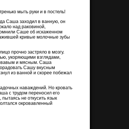
ренько мыть руки и в постель!
да Саша заходил в ванную, он
еркало над раковиной,
апомнили Саше об искаженном
бнажившей кривые молочные зубы
ицо прочно застряло в мозгу.
тью, укоряющими взглядами,
ровавым и мясным. Саша
 порадовать Сашу вкусным
ьзнул из ванной и скорее побежал
орадочных наваждений. Но кровать
ша с трудом переносил его
 пытаясь не откусить язык
 болтался окровавленный