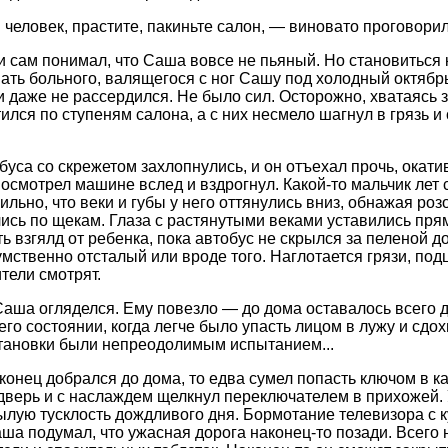
человек, прастите, пакиньте салон, — виновато проговори
и сам понимал, что Саша вовсе не пьяный. Но становиться 
ать больного, валящегося с ног Сашу под холодный октябр
и даже не рассердился. Не было сил. Осторожно, хватаясь з
ился по ступеням салона, а с них несмело шагнул в грязь и
буса со скрежетом захлопнулись, и он отъехал прочь, окат
осмотрел машине вслед и вздрогнул. Какой-то мальчик лет 
ильно, что веки и губы у него оттянулись вниз, обнажая роз
сь по щекам. Глаза с растянутыми веками уставились прям
ть взгялд от ребенка, пока автобус не скрылся за пеленой д
умственно отсталый или вроде того. Наглотается грязи, подц
тели смотрят.
Саша огляделся. Ему повезло — до дома оставалось всего дв
его состоянии, когда легче было упасть лицом в лужу и сдох
становки были непреодолимым испытанием...
конец добрался до дома, то едва сумел попасть ключом в ка
дверь и с наслаждем щелкнул переключателем в прихожей.
ылую тусклость дождливого дня. Бормотание телевизора с 
аша подумал, что ужасная дорога наконец-то позади. Всего 