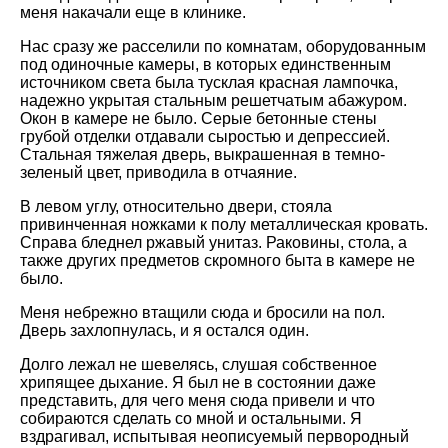
меня накачали еще в клинике.
Нас сразу же расселили по комнатам, оборудованным
под одиночные камеры, в которых единственным
источником света была тусклая красная лампочка,
надежно укрытая стальным решетчатым абажуром.
Окон в камере не было. Серые бетонные стены
грубой отделки отдавали сыростью и депрессией.
Стальная тяжелая дверь, выкрашенная в темно-
зеленый цвет, приводила в отчаяние.
В левом углу, относительно двери, стояла
привинченная ножками к полу металлическая кровать.
Справа бледнел ржавый унитаз. Раковины, стола, а
также других предметов скромного быта в камере не
было.
Меня небрежно втащили сюда и бросили на пол.
Дверь захлопнулась, и я остался один.
Долго лежал не шевелясь, слушая собственное
хрипящее дыхание. Я был не в состоянии даже
представить, для чего меня сюда привели и что
собираются сделать со мной и остальными. Я
вздрагивал, испытывая неописуемый первородный