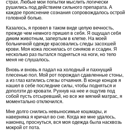
страх. Любые мои попытки мыслить логически
рушились под действием сильного препарата. А
каждое прояснение сознания сопровождалось острой
головной болью.
Казалось, я провел в таком виде целую вечность,
прежде чем немного пришел в себя. Я ощущал себя
диким животным, запертым в клетке. На моей
больничной одежде красовались следы засохшей
крови. Моя кожа лоснилась от синяков и ссадин. Я
несколько раз пытался подняться на ноги, но тело
меня не слушалось.
Вновь и вновь я падал на холодный и пахнущий
плесенью пол. Мой рот порождал сдавленные стоны,
а из глаз катились слезы отчаяния. В конце концов я
нашел в себе последние силы, чтобы подняться и
доползти до кровати. Рухнув на нее и ощутив под
собой пусть отсыревший, но все же мягкий матрас, я
моментально отключился.
Мне долго снились невыносимые кошмары, и
наверняка я кричал во сне. Когда же мне удалось,
наконец, проснуться, вся моя одежда была насквозь
мокрой от пота.