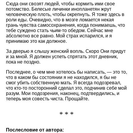
Сюда они свозят людей, чтобы кормить ими свое
потомство. Белесые личинки инопланетян жрут
человеческую плоть, чтобы окрепнуть. Я тоже здесь в
роли еды. Очевидно, что в мозге ломается некая
грань чувства самосохранения, когда понимаешь, что
тебе суждено стать чьим-то обедом. Сейчас мне
абсолютно все равно. Мой страх испарился, и я
принимаю это как должное.
За дверью я слышу женский вопль. Скоро Они придут
и за мной. Я должен успеть спрятать этот дневник,
пока не поздно.
Последнее, о чем мне хотелось бы написать, — это то,
что в каком бы состоянии я не находился, я бы не
смог убить собственную мать. Я всегда подозревал,
что кто-то посторонний сделал это, подчинив себе мой
разум. Мои подозрения, наконец, подтвердились, и
теперь моя совесть чиста. Прощайте.
* * *
Послесловие от автора: