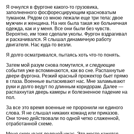
Я очнулся в фургоне какого-то грузовика,
заполненного фосфоресцирующим красноватым
туманом. Рядом со мною лежали еще три тела: двое
мужчин и женщина. На них была такая же больничная
одежда, как и у меня. Все они были без чувств.
Вероятно, им тоже сделали уколы. Фургон вздрагивал
и раскачивался. Я слышал динамичную работу
двигателя. Нас куда-то везли.
Я долго осматривался, пытаясь хоть что-то понять.
Затем мой разум снова помутился, и следующие
события уже вспоминаются, как во сне. Распахнутые
двери фургона. Резкий красный прожектор бьет прямо
в глаза. Военные вытаскивают нас. Мне заламывают
руки и долго ведут по длинным коридорам. Далее —
распахнутая дверь камеры и болезненное падение на
пол.
За все это время военные не проронили ни единого
слова. Я не слышал никаких команд или приказов.
Они точно действовали по одной четко слаженной,
отработанной схеме.
Меня сковывает ледяной ужас. Это место кажется