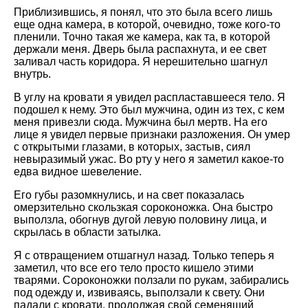
Приблизившись, я понял, что это была всего лишь
еще одна камера, в которой, очевидно, тоже кого-то
пленили. Точно такая же камера, как та, в которой
держали меня. Дверь была распахнута, и ее свет
заливал часть коридора. Я нерешительно шагнул
внутрь.
В углу на кровати я увидел распластавшееся тело. Я
подошел к нему. Это был мужчина, один из тех, с кем
меня привезли сюда. Мужчина был мертв. На его
лице я увидел первые признаки разложения. Он умер
с открытыми глазами, в которых, застыв, сиял
невыразимый ужас. Во рту у него я заметил какое-то
едва видное шевеление.
Его губы разомкнулись, и на свет показалась
омерзительно скользкая сороконожка. Она быстро
выползла, обогнув дугой левую половину лица, и
скрылась в области затылка.
Я с отвращением отшагнул назад. Только теперь я
заметил, что все его тело просто кишело этими
тварями. Сороконожки ползали по рукам, забирались
под одежду и, извиваясь, выползали к свету. Они
падали с кровати, продолжая свой семенящий