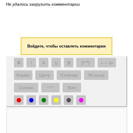
Не удалось загрузить комментарии
Войдите, чтобы оставлять комментарии
B
I
S
U
H
[❝ ❞]
— q
Вправо
Центр
/Спойлер/
#Ссылка
Сноска
* * *
|Кат|
1