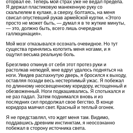
оторвал ее. Теперь мой страх уже не ведал предела.
Я держал пластиковую манекенную руку со
скальпелем в кулаке, а сверху, болтаясь, на меня
свисал опустевший рукав армейской куртки. «Этого
просто не может быть, — думал я в те жуткие минуты,
— это, должно быть, всего лишь очередная
галлюцинация».
Мой мозг отказывался осознать очевидное. Но тут
существа принялись колотить меня ногами, и я
ощутил весьма реальную боль.
Брезгливо откинув от себя этот протез руки и
растолкав нелюдей, мне вдруг удалось подняться на
ноги. Увидев распахнутую дверь, я бросился к выходу,
оставляя позади весь нестерпимый ужас. Я побежал
по длинному неосвещенному коридору, истощенный и
обезвоженный. Ноги подкашивались. Я спотыкался и
не раз падал. Затем поднимался вновь и из
последних сил продолжал свое бегство. В конце
коридора маячил свет. Красный и теплый огонек.
Я не представлял, что ждет меня там. Видимо,
поддавшись древним инстинктам, я неосознанно
побежал в сторону источника света.