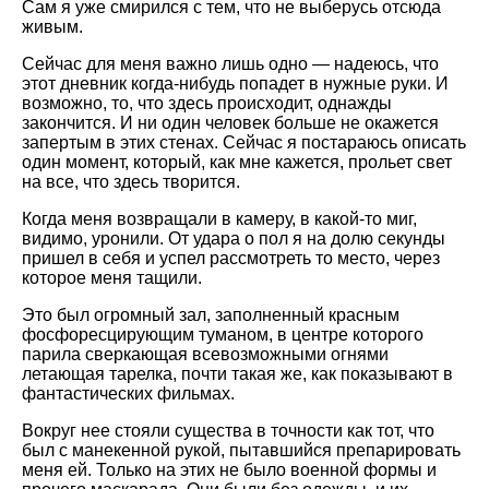
Сам я уже смирился с тем, что не выберусь отсюда
живым.
Сейчас для меня важно лишь одно — надеюсь, что
этот дневник когда-нибудь попадет в нужные руки. И
возможно, то, что здесь происходит, однажды
закончится. И ни один человек больше не окажется
запертым в этих стенах. Сейчас я постараюсь описать
один момент, который, как мне кажется, прольет свет
на все, что здесь творится.
Когда меня возвращали в камеру, в какой-то миг,
видимо, уронили. От удара о пол я на долю секунды
пришел в себя и успел рассмотреть то место, через
которое меня тащили.
Это был огромный зал, заполненный красным
фосфоресцирующим туманом, в центре которого
парила сверкающая всевозможными огнями
летающая тарелка, почти такая же, как показывают в
фантастических фильмах.
Вокруг нее стояли существа в точности как тот, что
был с манекенной рукой, пытавшийся препарировать
меня ей. Только на этих не было военной формы и