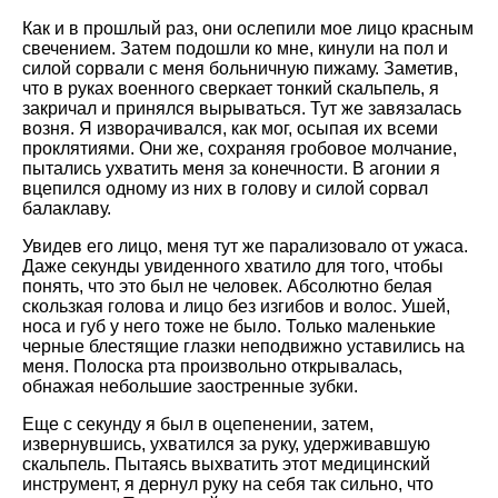
Как и в прошлый раз, они ослепили мое лицо красным
свечением. Затем подошли ко мне, кинули на пол и
силой сорвали с меня больничную пижаму. Заметив,
что в руках военного сверкает тонкий скальпель, я
закричал и принялся вырываться. Тут же завязалась
возня. Я изворачивался, как мог, осыпая их всеми
проклятиями. Они же, сохраняя гробовое молчание,
пытались ухватить меня за конечности. В агонии я
вцепился одному из них в голову и силой сорвал
балаклаву.
Увидев его лицо, меня тут же парализовало от ужаса.
Даже секунды увиденного хватило для того, чтобы
понять, что это был не человек. Абсолютно белая
скользкая голова и лицо без изгибов и волос. Ушей,
носа и губ у него тоже не было. Только маленькие
черные блестящие глазки неподвижно уставились на
меня. Полоска рта произвольно открывалась,
обнажая небольшие заостренные зубки.
Еще с секунду я был в оцепенении, затем,
извернувшись, ухватился за руку, удерживавшую
скальпель. Пытаясь выхватить этот медицинский
инструмент, я дернул руку на себя так сильно, что