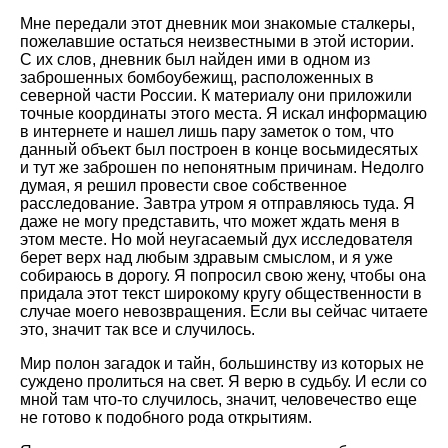
Мне передали этот дневник мои знакомые сталкеры,
пожелавшие остаться неизвестными в этой истории.
С их слов, дневник был найден ими в одном из
заброшенных бомбоубежищ, расположенных в
северной части России. К материалу они приложили
точные координаты этого места. Я искал информацию
в интернете и нашел лишь пару заметок о том, что
данный объект был построен в конце восьмидесятых
и тут же заброшен по непонятным причинам. Недолго
думая, я решил провести свое собственное
расследование. Завтра утром я отправляюсь туда. Я
даже не могу представить, что может ждать меня в
этом месте. Но мой неугасаемый дух исследователя
берет верх над любым здравым смыслом, и я уже
собираюсь в дорогу. Я попросил свою жену, чтобы она
придала этот текст широкому кругу общественности в
случае моего невозвращения. Если вы сейчас читаете
это, значит так все и случилось.
Мир полон загадок и тайн, большинству из которых не
суждено пролиться на свет. Я верю в судьбу. И если со
мной там что-то случилось, значит, человечество еще
не готово к подобного рода открытиям.