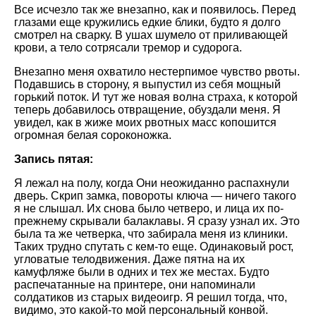
Все исчезло так же внезапно, как и появилось. Перед
глазами еще кружились едкие блики, будто я долго
смотрел на сварку. В ушах шумело от приливающей
крови, а тело сотрясали тремор и судорога.
Внезапно меня охватило нестерпимое чувство рвоты.
Подавшись в сторону, я выпустил из себя мощный
горький поток. И тут же новая волна страха, к которой
теперь добавилось отвращение, обуздали меня. Я
увидел, как в жиже моих рвотных масс копошится
огромная белая сороконожка.
Запись пятая:
Я лежал на полу, когда Они неожиданно распахнули
дверь. Скрип замка, повороты ключа — ничего такого
я не слышал. Их снова было четверо, и лица их по-
прежнему скрывали балаклавы. Я сразу узнал их. Это
была та же четверка, что забирала меня из клиники.
Таких трудно спутать с кем-то еще. Одинаковый рост,
угловатые телодвижения. Даже пятна на их
камуфляже были в одних и тех же местах. Будто
распечатанные на принтере, они напоминали
солдатиков из старых видеоигр. Я решил тогда, что,
видимо, это какой-то мой персональный конвой.