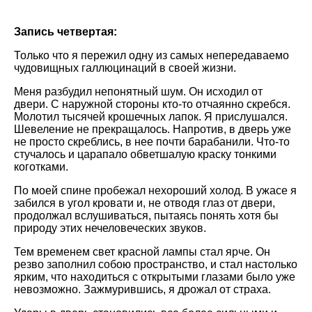
Запись четвертая:
Только что я пережил одну из самых непередаваемо
чудовищных галлюцинаций в своей жизни.
Меня разбудил непонятный шум. Он исходил от
двери. С наружной стороны кто-то отчаянно скребся.
Молотил тысячей крошечных лапок. Я прислушался.
Шевеление не прекращалось. Напротив, в дверь уже
не просто скреблись, в нее почти барабанили. Что-то
стучалось и царапало обветшалую краску тонкими
коготками.
По моей спине пробежал нехороший холод. В ужасе я
забился в угол кровати и, не отводя глаз от двери,
продолжал вслушиваться, пытаясь понять хотя бы
природу этих нечеловеческих звуков.
Тем временем свет красной лампы стал ярче. Он
резво заполнил собою пространство, и стал настолько
ярким, что находиться с открытыми глазами было уже
невозможно. Зажмурившись, я дрожал от страха.