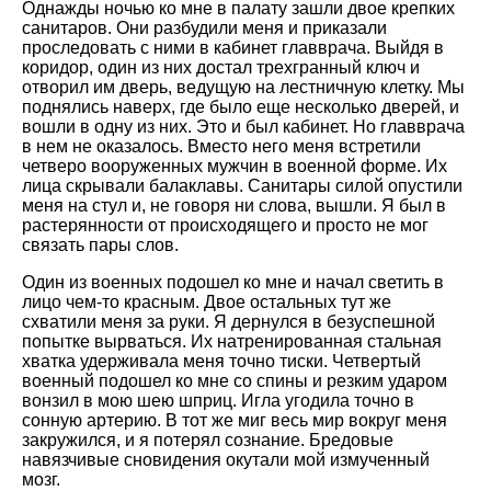
Однажды ночью ко мне в палату зашли двое крепких
санитаров. Они разбудили меня и приказали
проследовать с ними в кабинет главврача. Выйдя в
коридор, один из них достал трехгранный ключ и
отворил им дверь, ведущую на лестничную клетку. Мы
поднялись наверх, где было еще несколько дверей, и
вошли в одну из них. Это и был кабинет. Но главврача
в нем не оказалось. Вместо него меня встретили
четверо вооруженных мужчин в военной форме. Их
лица скрывали балаклавы. Санитары силой опустили
меня на стул и, не говоря ни слова, вышли. Я был в
растерянности от происходящего и просто не мог
связать пары слов.
Один из военных подошел ко мне и начал светить в
лицо чем-то красным. Двое остальных тут же
схватили меня за руки. Я дернулся в безуспешной
попытке вырваться. Их натренированная стальная
хватка удерживала меня точно тиски. Четвертый
военный подошел ко мне со спины и резким ударом
вонзил в мою шею шприц. Игла угодила точно в
сонную артерию. В тот же миг весь мир вокруг меня
закружился, и я потерял сознание. Бредовые
навязчивые сновидения окутали мой измученный
мозг.