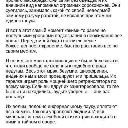
прочего маскарада. Они были без одежды, и их
внешний вид напоминал огромных сороконожек. Они
суетились, занимаясь какой-то своей, неведомой
земному разуму работой, не издавая при этом ни
единого звука.
И вот в этот самый момент какими-то ранее не
доступными уровнями подсознания я неожиданно все
понял. Передо мной будто возникло некое
божественное откровение, быстро расставив все по
своим местам.
Я понял, что мои галлюцинации не были болезнью и
что люди вообще не склонны к подобного рода
недугам. Весь этот мрак, безумие, шизофрения,
видения нам в мозг проецируют эти пришельцы. Их
тарелка играет роль мощнейшего ретранслятора по
всему миру. Если вы вдруг их заинтересовали, то где
бы вы ни находились, будьте уверены — они вас
достанут.
Их волны, подобно инфернальному пауку, оплетают
всю Землю. Так они управляют людьми. И вся
мировая система лечебной психиатрии находится с
ними в тайном сговоре.