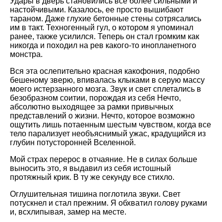
Удары в дверь становились все более сильными и
настойчивыми. Казалось, ее просто вышибают
тараном. Даже глухие бетонные стены сотрясались
им в такт. Техногенный гул, о котором я упоминал
ранее, также усилился. Теперь он стал громким как
никогда и походил на рев какого-то инопланетного
монстра.
Вся эта ослепительно красная какофония, подобно
бешеному зверю, впивалась клыками в серую массу
моего истерзанного мозга. Звук и свет сплетались в
безобразном соитии, порождая из себя Нечто,
абсолютно выходящее за рамки привычных
представлений о жизни. Нечто, которое возможно
ощутить лишь потаенным шестым чувством, когда все
тело парализует необъяснимый ужас, крадущийся из
глубин потусторонней Вселенной.
Мой страх перерос в отчаяние. Не в силах больше
выносить это, я выдавил из себя истошный
протяжный крик. В ту же секунду все стихло.
Оглушительная тишина поглотила звуки. Свет
потускнел и стал прежним. Я обхватил голову руками
и, всхлипывая, замер на месте.