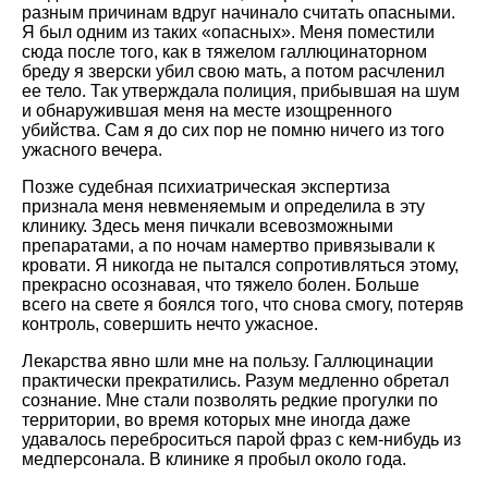
разным причинам вдруг начинало считать опасными.
Я был одним из таких «опасных». Меня поместили
сюда после того, как в тяжелом галлюцинаторном
бреду я зверски убил свою мать, а потом расчленил
ее тело. Так утверждала полиция, прибывшая на шум
и обнаружившая меня на месте изощренного
убийства. Сам я до сих пор не помню ничего из того
ужасного вечера.
Позже судебная психиатрическая экспертиза
признала меня невменяемым и определила в эту
клинику. Здесь меня пичкали всевозможными
препаратами, а по ночам намертво привязывали к
кровати. Я никогда не пытался сопротивляться этому,
прекрасно осознавая, что тяжело болен. Больше
всего на свете я боялся того, что снова смогу, потеряв
контроль, совершить нечто ужасное.
Лекарства явно шли мне на пользу. Галлюцинации
практически прекратились. Разум медленно обретал
сознание. Мне стали позволять редкие прогулки по
территории, во время которых мне иногда даже
удавалось переброситься парой фраз с кем-нибудь из
медперсонала. В клинике я пробыл около года.