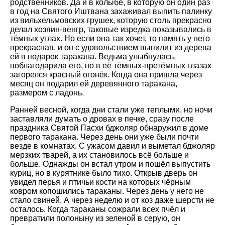
родственников. Да и в колыбе, в которую он один раз
в год на Святого Иштвана захаживал выпить палинку
из вильхельмовских грушек, которую столь прекрасно
делал хозяин-венгр, таковые изредка показывались в
тёмных углах. Но если она так хочет, то память у него
прекрасная, и он с удовольствием выпилит из дерева
ей в подарок таракана. Ведьма улыбнулась,
поблагодарила его, но в её тёмных-претёмных глазах
загорелся красный огонёк. Когда она пришла через
месяц он подарил ей деревянного таракана,
размером с ладонь.
Ранней весной, когда дни стали уже теплыми, но ночи
заставляли думать о дровах в печке, сразу после
праздника Святой Пасхи бджоляр обнаружил в доме
первого таракана. Через день они уже были почти
везде в комнатах. С ужасом давил и выметал бджоляр
мерзких тварей, а их становилось всё больше и
больше. Однажды он встал утром и пошёл выпустить
куриц, но в курятнике было тихо. Открыв дверь он
увидел перья и птичьи кости на которых чёрным
ковром копошились тараканы. Через день у него не
стало свиней. А через неделю и от коз даже шерсти не
осталось. Когда тараканы сожрали всех пчёл и
превратили полоныну из зеленой в серую, он