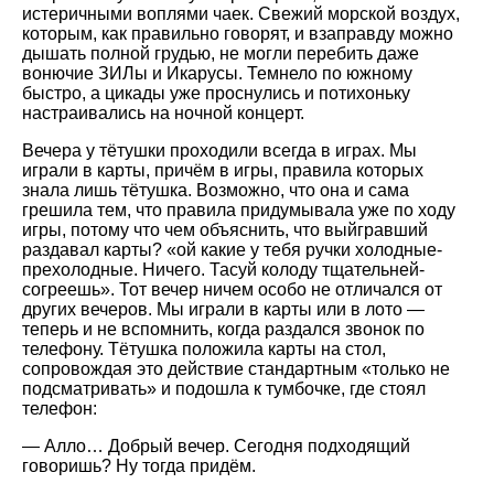
истеричными воплями чаек. Свежий морской воздух,
которым, как правильно говорят, и взаправду можно
дышать полной грудью, не могли перебить даже
вонючие ЗИЛы и Икарусы. Темнело по южному
быстро, а цикады уже проснулись и потихоньку
настраивались на ночной концерт.
Вечера у тётушки проходили всегда в играх. Мы
играли в карты, причём в игры, правила которых
знала лишь тётушка. Возможно, что она и сама
грешила тем, что правила придумывала уже по ходу
игры, потому что чем объяснить, что выйгравший
раздавал карты? «ой какие у тебя ручки холодные-
прехолодные. Ничего. Тасуй колоду тщательней-
согреешь». Тот вечер ничем особо не отличался от
других вечеров. Мы играли в карты или в лото —
теперь и не вспомнить, когда раздался звонок по
телефону. Тётушка положила карты на стол,
сопровождая это действие стандартным «только не
подсматривать» и подошла к тумбочке, где стоял
телефон:
— Алло… Добрый вечер. Сегодня подходящий
говоришь? Ну тогда придём.