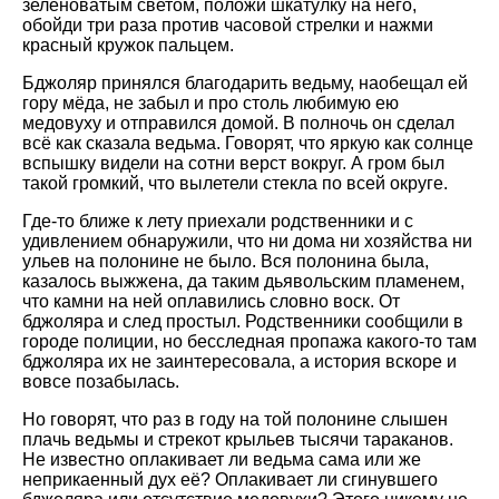
зеленоватым светом, положи шкатулку на него,
обойди три раза против часовой стрелки и нажми
красный кружок пальцем.
Бджоляр принялся благодарить ведьму, наобещал ей
гору мёда, не забыл и про столь любимую ею
медовуху и отправился домой. В полночь он сделал
всё как сказала ведьма. Говорят, что яркую как солнце
вспышку видели на сотни верст вокруг. А гром был
такой громкий, что вылетели стекла по всей округе.
Где-то ближе к лету приехали родственники и с
удивлением обнаружили, что ни дома ни хозяйства ни
ульев на полонине не было. Вся полонина была,
казалось выжжена, да таким дьявольским пламенем,
что камни на ней оплавились словно воск. От
бджоляра и след простыл. Родственники сообщили в
городе полиции, но бесследная пропажа какого-то там
бджоляра их не заинтересовала, а история вскоре и
вовсе позабылась.
Но говорят, что раз в году на той полонине слышен
плачь ведьмы и стрекот крыльев тысячи тараканов.
Не известно оплакивает ли ведьма сама или же
неприкаенный дух её? Оплакивает ли сгинувшего