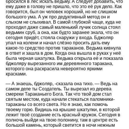
бросился в лес искать ведьму. А следует добавить, что
ему даже в голову не пришло, что это её рук дело. Как
говорится, был он человек хороший, но не слишком
большого ума. А уж про дедуктивный метод он и
слыхом не слыхивал. В самой глубокой чаще, куда не
проходил даже самый маленький лучик солнца стоял
ведьмин сруб, а она, как будто заранее знала, что он
сегодня придёт, стояла снаружи у входа. Бджоляр
упал на колени и начал слёзно просить дать ему
какое-то средство против тараканов. Ведьма кивнула
в ответ и зашла в дом. Когда она вышла в руках у неё
была черная шкатулка. Ведьма открыла её и показала
бджоляру вырезанного им деревянного таракана,
которого она раскрасила невероятно яркими
красками.
— А знаешь, бджоляр, -сказала она тихо. — Ведь на
самом деле ты Создатель. Ты вырезал из дерева
смереки Тараканьего Бога. Так что твой дом стал
святым местом, куда начали стекаться паломники-
тараканы со всего света. Но я знаю, как помочь
твоему горю. Видишь на крышке шкатулки, в которой
лежит твоё создание есть красный кружок. Сегодня в
полночь выйди на твою полонину, там в центре есть
большой камень, который светится в ночи нежным