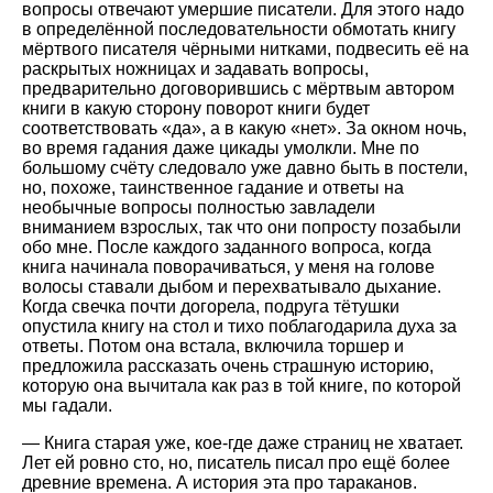
вопросы отвечают умершие писатели. Для этого надо
в определённой последовательности обмотать книгу
мёртвого писателя чёрными нитками, подвесить её на
раскрытых ножницах и задавать вопросы,
предварительно договорившись с мёртвым автором
книги в какую сторону поворот книги будет
соответствовать «да», а в какую «нет». За окном ночь,
во время гадания даже цикады умолкли. Мне по
большому счёту следовало уже давно быть в постели,
но, похоже, таинственное гадание и ответы на
необычные вопросы полностью завладели
вниманием взрослых, так что они попросту позабыли
обо мне. После каждого заданного вопроса, когда
книга начинала поворачиваться, у меня на голове
волосы ставали дыбом и перехватывало дыхание.
Когда свечка почти догорела, подруга тётушки
опустила книгу на стол и тихо поблагодарила духа за
ответы. Потом она встала, включила торшер и
предложила рассказать очень страшную историю,
которую она вычитала как раз в той книге, по которой
мы гадали.
— Книга старая уже, кое-где даже страниц не хватает.
Лет ей ровно сто, но, писатель писал про ещё более
древние времена. А история эта про тараканов.