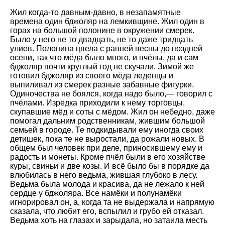
Жил когда-то давным-давно, в незапамятные
времена один бджоляр на лемкивщине. Жил один в
горах на большой полонине в окружении смерек.
Было у него не то двадцать, не то даже тридцать
улиев. Полонина цвела с ранней весны до поздней
осени, так что мёда было много, и пчёлы, да и сам
бджоляр почти круглый год не скучали. Зимой же
готовил бджоляр из своего мёда леденцы и
выпиливал из смерек разные забавные фигурки.
Одиночества не боялся, когда надо было,— говорил с
пчёлами. Изредка приходили к нему торговцы,
скупавшие мёд и соты с мёдом. Жил он небедно, даже
помогал дальним родственникам, жившим большой
семьей в городе. Те подкидывали ему иногда своих
детишек, пока те не выростали, да рожали новых. В
общем был человек при деле, приносившему ему и
радость и монеты. Кроме пчёл были в его хозяйстве
куры, свиньи и две козы. И всё было бы в порядке да
влюбилась в него ведьма, жившая глубоко в лесу.
Ведьма была молода и красива, да не лежало к ней
сердце у бджоляра. Все намёки и полунамёки
игнорировал он, а, когда та не выдержала и напрямую
сказала, что любит его, вспылил и грубо ей отказал.
Ведьма хоть на глазах и зарыдала, но затаила месть