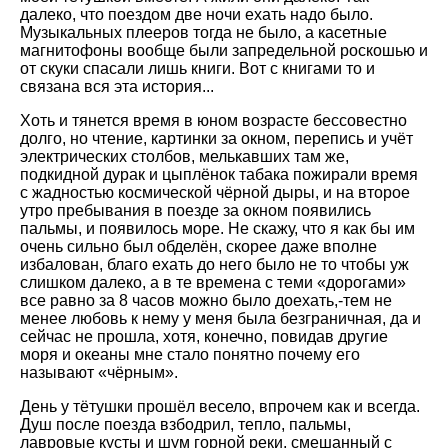
далеко, что поездом две ночи ехать надо было.
Музыкальных плееров тогда не было, а касетные
магнитофоны вообще были запредельной роскошью и
от скуки спасали лишь книги. Вот с книгами то и
связана вся эта история...
Хоть и тянется время в юном возрасте бессовестно
долго, но чтение, картинки за окном, перепись и учёт
электрических столбов, мелькавших там же,
подкидной дурак и цыплёнок табака пожирали время
с жадностью космической чёрной дыры, и на второе
утро пребывания в поезде за окном появились
пальмы, и появилось море. Не скажу, что я как бы им
очень сильно был обделён, скорее даже вполне
избалован, благо ехать до него было не то чтобы уж
слишком далеко, а в те времена с теми «дорогами»
все равно за 8 часов можно было доехать,-тем не
менее любовь к нему у меня была безграничная, да и
сейчас не прошла, хотя, конечно, повидав другие
моря и океаны мне стало понятно почему его
называют «чёрным».
День у тётушки прошёл весело, впрочем как и всегда.
Душ после поезда взбодрил, тепло, пальмы,
лавровые кусты и шум горной реки, смешанный с