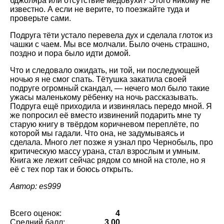
бджоляра или отсутствие медовухи? Этого никому не
известно. А если не верите, то поезжайте туда и
проверьте сами.
Подруга тёти устало перевела дух и сделала глоток из
чашки с чаем. Мы все молчали. Было очень страшно,
поздно и пора было идти домой.
Что и следовало ожидать, ни той, ни последующей
ночью я не смог спать. Тётушка закатила своей
подруге огромный скандал, — нечего мол было такие
ужасы маленькому рёбенку на ночь рассказывать.
Подруга ещё приходила и извинялась передо мной. Я
же попросил её вместо извинений подарить мне ту
старую книгу в твёрдом коричневом переплёте, по
которой мы гадали. Что она, не задумываясь и
сделала. Много лет позже я узнал про Чернобыль, про
критическую массу урана, стал взрослым и умным.
Книга же лежит сейчас рядом со мной на столе, но я
её с тех пор так и боюсь открыть.
Автор: es999
Всего оценок:
4
Средний балл:
3.00