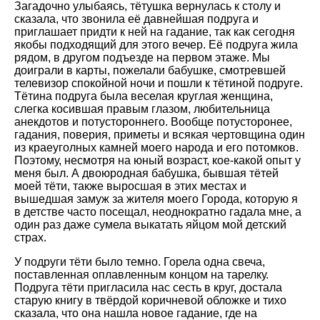
Загадочно улыбаясь, тётушка вернулась к столу и
сказала, что звонила её давнейшая подруга и
приглашает придти к ней на гадание, так как сегодня
якобы подходящий для этого вечер. Её подруга жила
рядом, в другом подъезде на первом этаже. Мы
доиграли в карты, пожелали бабушке, смотревшей
телевизор спокойной ночи и пошли к тётиной подруге.
Тётина подруга была веселая круглая женщина,
слегка косившая правым глазом, любительница
анекдотов и потустороннего. Вообще потусторонее,
гадания, поверия, приметы и всякая чертовщина один
из краеуголных камней моего народа и его потомков.
Поэтому, несмотря на юный возраст, кое-какой опыт у
меня был. А двоюродная бабушка, бывшая тётей
моей тёти, также выросшая в этих местах и
вышедшая замуж за жителя моего Города, которую я
в детстве часто посещал, неоднократно гадала мне, а
один раз даже сумела выкатать яйцом мой детский
страх.
У подруги тёти было темно. Горела одна свеча,
поставленная оплавленным концом на тарелку.
Подруга тёти пригласила нас сесть в круг, достала
старую книгу в твёрдой коричневой обложке и тихо
сказала, что она нашла новое гадание, где на