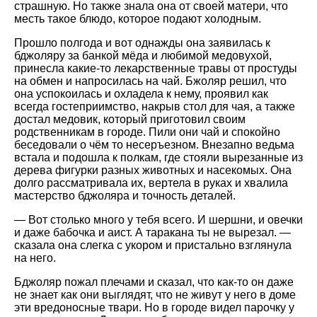
страшную. Но также знала она от своей матери, что
месть такое блюдо, которое подают холодным.
Прошло полгода и вот однажды она заявилась к
бджоляру за банкой мёда и любимой медовухой,
принесла какие-то лекарственные травы от простуды
на обмен и напросилась на чай. Бжоляр решил, что
она успокоилась и охладела к нему, проявил как
всегда гостеприимство, накрыв стол для чая, а также
достал медовик, который приготовил своим
родственникам в городе. Пили они чай и спокойно
беседовали о чём то несеръезном. Внезапно ведьма
встала и подошла к полкам, где стояли вырезанные из
дерева фигурки разных животных и насекомых. Она
долго рассматривала их, вертела в руках и хвалила
мастерство бджоляра и точность деталей.
— Вот столько много у тебя всего. И шершни, и овечки
и даже бабочка и аист. А таракана ты не вырезал. —
сказала она слегка с укором и пристально взглянула
на него.
Бджоляр пожал плечами и сказал, что как-то он даже
не знает как они выглядят, что не живут у него в доме
эти вредоносные твари. Но в городе видел парочку у