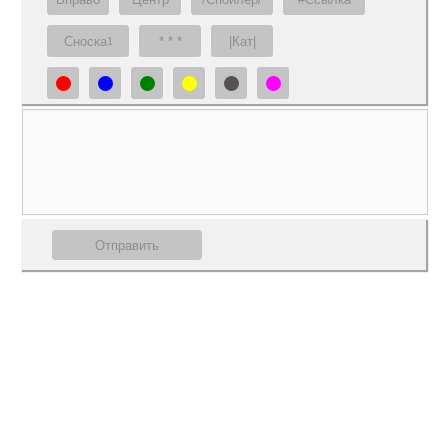
Сноска
* * *
|Кат|
1