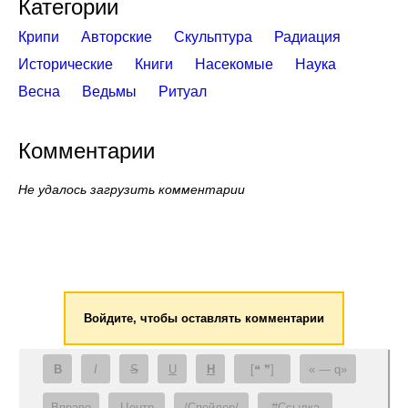
Категории
Крипи
Авторские
Скульптура
Радиация
Исторические
Книги
Насекомые
Наука
Весна
Ведьмы
Ритуал
Комментарии
Не удалось загрузить комментарии
Войдите, чтобы оставлять комментарии
B
I
S
U
H
[❝ ❞]
— q
Вправо
Центр
/Спойлер/
#Ссылка