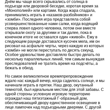
Днём мы чаще всего скрывались от солнца в
подъезде или дворовой беседке, коротая время за
«Монополией» или картами. Когда жара спадала,
принимались играть в «казаков-разбойников» и
«зомби». Последняя игра представляла собой
усовершенствованные нами салки, когда водящий
сперва ловил одного человека, потом они вместе
открывали охоту за другими и так далее, пока в
конечном итоге не оставался один «живой». Ему в
следующем раунде доставался кусочек мела, им он
рисовал на асфальте черты, через каждую из которых
«зомби» не могли переступать по десять секунд.
Особое удовольствие доставляло быстро делать по
нескольку параллельных линий, тем самым вынуждая
преследователей не тратить время на подсчёты, а
бежать в обход.
Но самое великолепное времяпрепровождение
ждало нас каждый вечер, когда садилось солнце, и мы
начинали играть в прятки. Наш двор, окутанный
темнотой, был идеальным местом для этой забавы. С
одной стороны условную игровую территорию
ограждал наш пятиэтажный Г-образный дом,
обеспечивающий двору единственное освещение в
лице лампочек над подъездными дверями. С другой