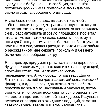
к дедушке с бабушкой — и сообщил, что нашёл
потрясающую нычку за пригорком, по-видимому,
возле ограды заброшенного детсада.
Я уже было полез наверх вместе с ним, чтобы
собственнолично увидеть расхваленную находку, но
потом заметил, что водившая девчонка направилась
снизу рассматривать игровую площадку, и посчитал,
что этот момент стоило использовать. Поэтому я
покинул Сашку и помчался избавлять себя от участи
водящего в следующем раунде, а потом как-то забыл
о рассказанном мне секрете, поскольку и без него
было чем разнообразить игру.
Я, например, придумал прятаться в тени деревьев и,
будучи невидимым для находящихся на свету людей,
спокойно стоять там и следить за чужим
перемещением. А мой сосед по подъезду Димка
Лыткин, вынесший из дома советский металлический
фонарик, в один из раундов включил его и сбегал,
положив на землю за массивными валунами, потом
вернулся и попросил всех спрятаться в одном и том
же месте в противоположной части двора. Результат
всецело оправдал его ожидания: водящий, заметив
свет фонарика, твёрдым шагом направился к