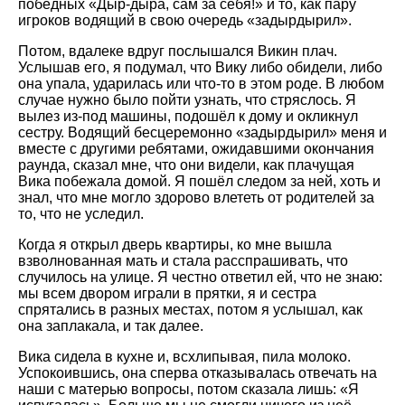
победных «Дыр-дыра, сам за себя!» и то, как пару
игроков водящий в свою очередь «задырдырил».
Потом, вдалеке вдруг послышался Викин плач.
Услышав его, я подумал, что Вику либо обидели, либо
она упала, ударилась или что-то в этом роде. В любом
случае нужно было пойти узнать, что стряслось. Я
вылез из-под машины, подошёл к дому и окликнул
сестру. Водящий бесцеремонно «задырдырил» меня и
вместе с другими ребятами, ожидавшими окончания
раунда, сказал мне, что они видели, как плачущая
Вика побежала домой. Я пошёл следом за ней, хоть и
знал, что мне могло здорово влететь от родителей за
то, что не уследил.
Когда я открыл дверь квартиры, ко мне вышла
взволнованная мать и стала расспрашивать, что
случилось на улице. Я честно ответил ей, что не знаю:
мы всем двором играли в прятки, я и сестра
спрятались в разных местах, потом я услышал, как
она заплакала, и так далее.
Вика сидела в кухне и, всхлипывая, пила молоко.
Успокоившись, она сперва отказывалась отвечать на
наши с матерью вопросы, потом сказала лишь: «Я