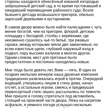
стороны находился обнесённый кованой изгородью
заброшенный детский сад, в то время пустовавший и
ожидавший перемещения районного суда. Возле
бывшего детсада возвышался пригорок, обильно
заросший деревьями и кустарником.
В самом дворе можно было найти палисадники с чуть
менее богатой, чем на пригорке, флорой, детскую
площадку с беседкой, столбы с верёвками, где
неизменно сушилось чьё-то бельё, три ржавых
гаража, между которыми зияли две заманчивые, но
всем известные щели, глубокий наружный вход в
подвал, пару высоких валунов и многое другое.
Одним словом, мест для прятанья было
предостаточно и постоянно находились новые.
Мне тогда было девять лет, Вике — пять. В один из
поздних июльских вечеров наша дружная компания
традиционно развлекалась игрой в прятки. Очередной
водящий, уткнувшись лицом в стену дома, начал
отсчёт, а остальные игроки, смеясь и предвкушая
первосортный стелс-экшен, рассыпались по темноте.
Мне пришло в голову спрятаться под автомобиль,
стоящий на проезжей части двора. Лёжа на нагретом
асфальте, я немного погодя услышал несколько