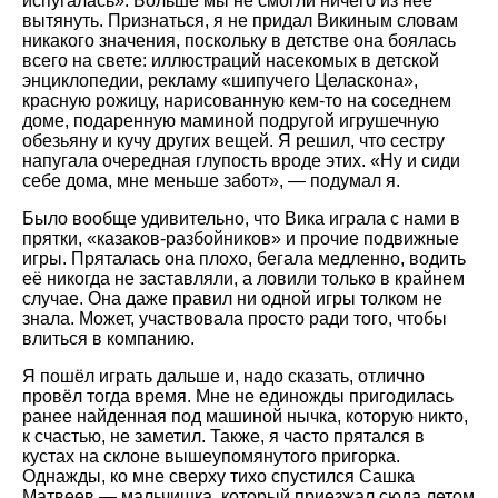
испугалась». Больше мы не смогли ничего из неё
вытянуть. Признаться, я не придал Викиным словам
никакого значения, поскольку в детстве она боялась
всего на свете: иллюстраций насекомых в детской
энциклопедии, рекламу «шипучего Целаскона»,
красную рожицу, нарисованную кем-то на соседнем
доме, подаренную маминой подругой игрушечную
обезьяну и кучу других вещей. Я решил, что сестру
напугала очередная глупость вроде этих. «Ну и сиди
себе дома, мне меньше забот», — подумал я.
Было вообще удивительно, что Вика играла с нами в
прятки, «казаков-разбойников» и прочие подвижные
игры. Пряталась она плохо, бегала медленно, водить
её никогда не заставляли, а ловили только в крайнем
случае. Она даже правил ни одной игры толком не
знала. Может, участвовала просто ради того, чтобы
влиться в компанию.
Я пошёл играть дальше и, надо сказать, отлично
провёл тогда время. Мне не единожды пригодилась
ранее найденная под машиной нычка, которую никто,
к счастью, не заметил. Также, я часто прятался в
кустах на склоне вышеупомянутого пригорка.
Однажды, ко мне сверху тихо спустился Сашка
Матвеев — мальчишка, который приезжал сюда летом