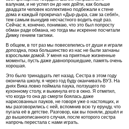
валунам, и не успел он до них дойти, как больше
двадцати человек коллективно подбежали к стене
дома и каждый прокричал «Дыр-дыра, сам за себя!»,
тем самым вынудив несчастного водить ещё раз.
Сейчас я, конечно, понимаю, что это был попросту
обман ради обмана, но тогда мы искренне посчитали
Димку гением тактики.
В общем, в тот раз мы повеселились от души и играли
допоздна, пока большинство из нас не были загнаны
взрослыми домой. У меня на приятные жизненные
моменты, пусть даже давнопрошедшие, память очень
хорошая.
Это было тринадцать лет назад. Сестра в этом году
окончила школу, я через год буду оканчивать ВУЗ. На
днях Вика ловко поймала паука, ползущего по
кухонному столу, и выкинула его в окно. Я отметил,
что когда-то она до смерти боялась даже
нарисованных пауков, не говоря уже о настоящих, и
мы разговорились с ней, вспомнив всю ту ерунду, что
пугала её в детстве. Разговор, как вы поняли, дошёл и
до вышеописанного случая, после которого сестра
напрочь перестала с нами играть.