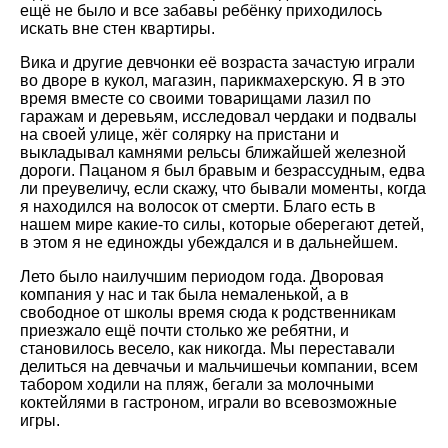
ещё не было и все забавы ребёнку приходилось
искать вне стен квартиры.
Вика и другие девчонки её возраста зачастую играли
во дворе в кукол, магазин, парикмахерскую. Я в это
время вместе со своими товарищами лазил по
гаражам и деревьям, исследовал чердаки и подвалы
на своей улице, жёг солярку на пристани и
выкладывал камнями рельсы ближайшей железной
дороги. Пацаном я был бравым и безрассудным, едва
ли преувеличу, если скажу, что бывали моменты, когда
я находился на волосок от смерти. Благо есть в
нашем мире какие-то силы, которые оберегают детей,
в этом я не единожды убеждался и в дальнейшем.
Лето было наилучшим периодом года. Дворовая
компания у нас и так была немаленькой, а в
свободное от школы время сюда к родственникам
приезжало ещё почти столько же ребятни, и
становилось весело, как никогда. Мы переставали
делиться на девчачьи и мальчишечьи компании, всем
табором ходили на пляж, бегали за молочными
коктейлями в гастроном, играли во всевозможные
игры.