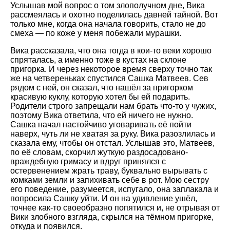
Услышав мой вопрос о том злополучном дне, Вика
рассмеялась и охотно поделилась давней тайной. Вот
только мне, когда она начала говорить, стало не до
смеха — по коже у меня побежали мурашки.
Вика рассказала, что она тогда в кои-то веки хорошо
спряталась, а именно тоже в кустах на склоне
пригорка. И через некоторое время сверху точно так
же на четвереньках спустился Сашка Матвеев. Сев
рядом с ней, он сказал, что нашёл за пригорком
красивую куклу, которую хотел бы ей подарить.
Родители строго запрещали нам брать что-то у чужих,
поэтому Вика ответила, что ей ничего не нужно.
Сашка начал настойчиво уговаривать её пойти
наверх, чуть ли не хватая за руку. Вика разозлилась и
сказала ему, чтобы он отстал. Услышав это, Матвеев,
по её словам, скорчил жуткую раздосадовано-
враждебную гримасу и вдруг принялся с
остервенением жрать траву, буквально вырывать с
комками земли и запихивать себе в рот. Мою сестру
его поведение, разумеется, испугало, она заплакала и
попросила Сашку уйти. И он на удивление ушёл,
точнее как-то своеобразно попятился и, не отрывая от
Вики злобного взгляда, скрылся на тёмном пригорке,
откуда и появился.