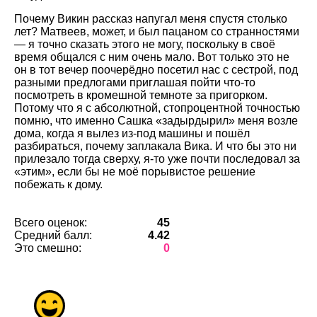
Почему Викин рассказ напугал меня спустя столько
лет? Матвеев, может, и был пацаном со странностями
— я точно сказать этого не могу, поскольку в своё
время общался с ним очень мало. Вот только это не
он в тот вечер поочерёдно посетил нас с сестрой, под
разными предлогами приглашая пойти что-то
посмотреть в кромешной темноте за пригорком.
Потому что я с абсолютной, стопроцентной точностью
помню, что именно Сашка «задырдырил» меня возле
дома, когда я вылез из-под машины и пошёл
разбираться, почему заплакала Вика. И что бы это ни
прилезало тогда сверху, я-то уже почти последовал за
«этим», если бы не моё порывистое решение
побежать к дому.
Всего оценок:
45
Средний балл:
4.42
Это смешно:
0