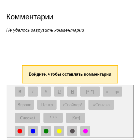
Комментарии
Не удалось загрузить комментарии
Войдите, чтобы оставлять комментарии
B
I
S
U
H
[❝ ❞]
— q
Вправо
Центр
/Спойлер/
#Ссылка
Сноска
* * *
|Кат|
1