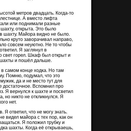
ысотой метров двадцать. Когда-то
 лестнице. А вместо лифта
кали или поднимали разные
 шахту, открыта. Это было
 в шахту. Майора видно не было.
льно круто заворачивал направо,
тало совсем неуютно. Не то чтобы
ответил. Я заглянул в
о свет горел. Шкаф был открыт и
 шахты и пошёл дальше.
 в самом конце ходка. Но там
му. Помню, подумал, что это
ужик, да и не место тут для
е достаточное. Вспомнил про
з. Я вернулся к шахте и посветил
а, но никто не откликнулся. Я
ого нет.
 Я ответил, что не могу знать.
не видел майора с тех пор, как он
ащаться. Я положил трубку и
одка шахты. Когда её открываешь,