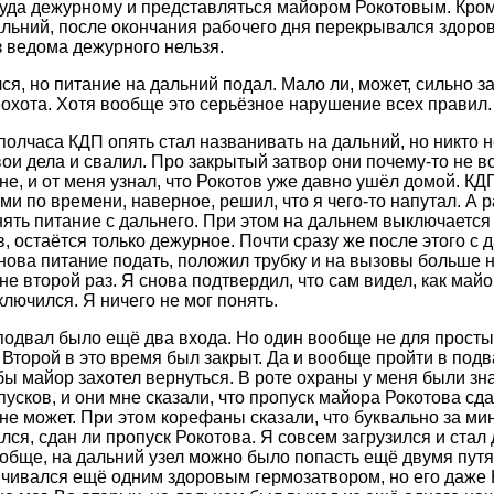
туда дежурному и представляться майором Рокотовым. Кроме
альний, после окончания рабочего дня перекрывался здор
з ведома дежурного нельзя.
ся, но питание на дальний подал. Мало ли, может, сильно з
еохота. Хотя вообще это серьёзное нарушение всех правил.
полчаса КДП опять стал названивать на дальний, но никто н
вои дела и свалил. Про закрытый затвор они почему-то не 
не, и от меня узнал, что Рокотов уже давно ушёл домой. КД
ми по времени, наверное, решил, что я чего-то напутал. А
нять питание с дальнего. При этом на дальнем выключаетс
, остаётся только дежурное. Почти сразу же после этого с 
нова питание подать, положил трубку и на вызовы больше н
не второй раз. Я снова подтвердил, что сам видел, как май
ключился. Я ничего не мог понять.
подвал было ещё два входа. Но один вообще не для простых
 Второй в это время был закрыт. Да и вообще пройти в подв
бы майор захотел вернуться. В роте охраны у меня были з
усков, и они мне сказали, что пропуск майора Рокотова сдан
 не может. При этом корефаны сказали, что буквально за ми
ся, сдан ли пропуск Рокотова. Я совсем загрузился и стал 
ообще, на дальний узел можно было попасть ещё двумя пут
нчивался ещё одним здоровым гермозатвором, но его даже