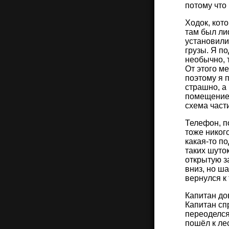
потому что
Ходок, кот
там был ли
установили
грузы. Я п
необычно, 
От этого м
поэтому я 
страшно, а
помещение,
схема част
Телефон, п
тоже никог
какая-то п
таких шуто
открытую з
вниз, но ша
вернулся к 
Капитан дов
Капитан спр
переоделся
пошёл к ле