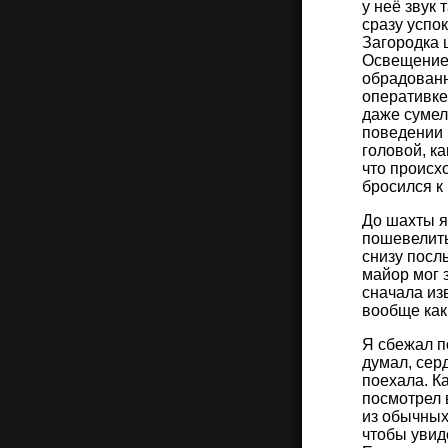
у неё звук 
сразу успо
Загородка 
Освещение 
обрадованн
оперативке
даже сумел
поведении 
головой, к
что происх
бросился к 
До шахты я
пошевелить
снизу посл
майор мог 
сначала из
вообще как
Я сбежал п
думал, серд
поехала. Ка
посмотрел 
из обычных
чтобы увиде