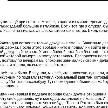
ужил ещё при совке, в Москве, в одном из министерских зда
аких зданий большие и глубокие. Вот и тот, где я служил, б
лись не на лифтах, а на эскалаторе как в метро. Вход, коне
бочего дня остаются только дежурные смены. Защитные две
ар держат. После этого вообще никто в подвал ни войти ни 
й дежурный не знал. У меня боевой пост был блатной — ког
мой «второй номер» на посту оставались. Расположен пост т
, поэтому по вечерам мы спокойно занимались своими дела
, чаи гоняли, «качались», всё такое.
 всё так и было. Все ушли, мы всё, что положено, сделали, 
ежурным по подвалу заступил нормальный капитан, который
на субботнюю расслабуху. Тут неожиданно объявился майор
бы подняли.
и-инженерами в подвале вообще были другие отношения, ч
боту свою делаешь, ну и молодец, остальное не колышет. И 
 запросто, и попросить чего-нибудь. Так вот Рокотов был х
 Были у него, конечно, кой-какие «завихи», но у кого их не