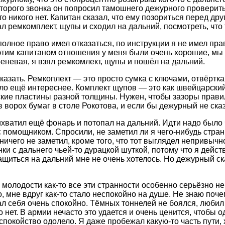
второго звонка он попросил тамошнего дежурного проверить,
то никого нет. Капитан сказал, что ему позориться перед д
л ремкомплект, щупы и сходил на дальний, посмотреть, что 
олное право имел отказаться, по инструкции я не имел права
 этим капитаном отношения у меня были очень хорошие, мы 
реневая, я взял ремкомлект, щупы и пошёл на дальний.
сказать. Ремкоплект — это просто сумка с ключами, отвёртка
о ещё интереснее. Комплект щупов — это как швейцарский
кие пластины разной толщины. Нужен, чтобы зазоры правил
 ворох бумаг в столе Рокотова, и если бы дежурный не сказ
ихватил ещё фонарь и потопал на дальний. Идти надо было
 помощником. Спросили, не заметил ли я чего-нибудь стран
 ничего не заметил, кроме того, что тот выглядел непривычн
нки с дальнего чьей-то дурацкой шуткой, потому что я дейс
ащиться на дальний мне не очень хотелось. Но дежурный сказ
 молодости как-то все эти странности особенно серьёзно н
, мне вдруг как-то стало неспокойно на душе. Не знаю поче
ал себя очень спокойно. Тёмных тоннелей не боялся, любил
о нет. В армии нечасто это удается и очень ценится, чтобы 
еспокойство одолело. Я даже пробежал какую-то часть пути,