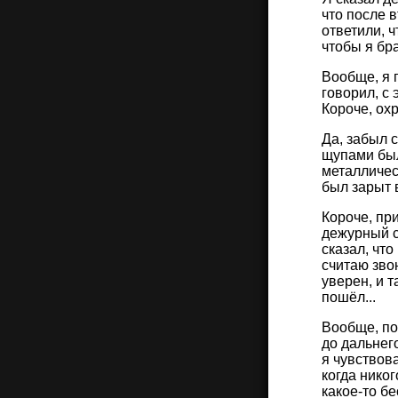
что после 
ответили, ч
чтобы я бра
Вообще, я п
говорил, с
Короче, ох
Да, забыл 
щупами был
металличес
был зарыт в
Короче, пр
дежурный с
сказал, что
считаю зво
уверен, и т
пошёл...
Вообще, по
до дальнего
я чувствов
когда никог
какое-то б