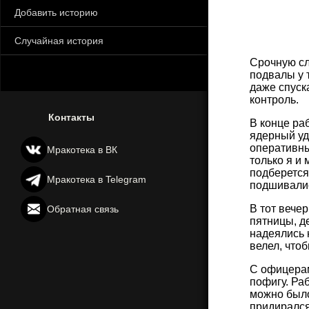
Добавить историю
Случайная история
Срочную сл
подвалы у т
даже спуска
контроль.
Контакты
В конце ра
ядерный уд
оперативны
Мракотека в ВК
только я и 
подберется
Мракотека в Telegram
подшивались
В тот вечер
Обратная связь
пятницы, д
надеялись 
велел, что
С офицерам
пофигу. Ра
можно было
придирался.