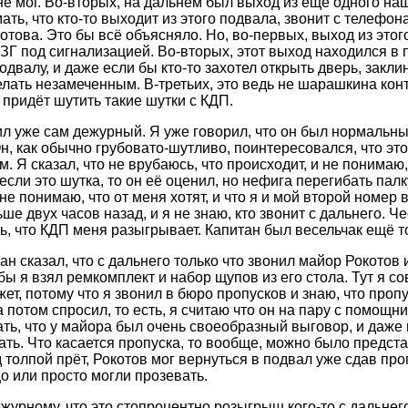
не мог. Во-вторых, на дальнем был выход из ещё одного на
ть, что кто-то выходит из этого подвала, звонит с телефон
отова. Это бы всё объясняло. Но, во-первых, выход из это
ЗГ под сигнализацией. Во-вторых, этот выход находился в 
двалу, и даже если бы кто-то захотел открыть дверь, закли
елать незамеченным. В-третьих, это ведь не шарашкина конт
 придёт шутить такие шутки с КДП.
ил уже сам дежурный. Я уже говорил, что он был нормальн
Он, как обычно грубовато-шутливо, поинтересовался, что эт
. Я сказал, что не врубаюсь, что происходит, и не понимаю
 если это шутка, то он её оценил, но нефига перегибать пал
 не понимаю, что от меня хотят, и что я и мой второй номер 
ше двух часов назад, и я не знаю, кто звонит с дальнего. Че
ь, что КДП меня разыгрывает. Капитан был весельчак ещё то
ан сказал, что с дальнего только что звонил майор Рокотов
бы я взял ремкомплект и набор щупов из его стола. Тут я со
ет, потому что я звонил в бюро пропусков и знаю, что проп
 потом спросил, то есть, я считаю что он на пару с помощн
ать, что у майора был очень своеобразный выговор, и даже 
ать. Что касается пропуска, то вообще, можно было представ
 толпой прёт, Рокотов мог вернуться в подвал уже сдав про
цо или просто могли прозевать.
ежурному, что это стопроцентно розыгрыш кого-то с дальнего