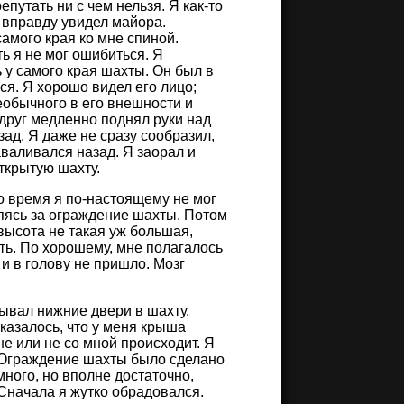
епутать ни с чем нельзя. Я как-то
и вправду увидел майора.
амого края ко мне спиной.
ь я не мог ошибиться. Я
 у самого края шахты. Он был в
ся. Я хорошо видел его лицо;
необычного в его внешности и
вдруг медленно поднял руки над
зад. Я даже не сразу сообразил,
аваливался назад. Я заорал и
открытую шахту.
то время я по-настоящему не мог
ляясь за ограждение шахты. Потом
высота не такая уж большая,
ть. По хорошему, мне полагалось
 и в голову не пришло. Мозг
рывал нижние двери в шахту,
оказалось, что у меня крыша
не или не со мной происходит. Я
я. Ограждение шахты было сделано
ного, но вполне достаточно,
. Сначала я жутко обрадовался.