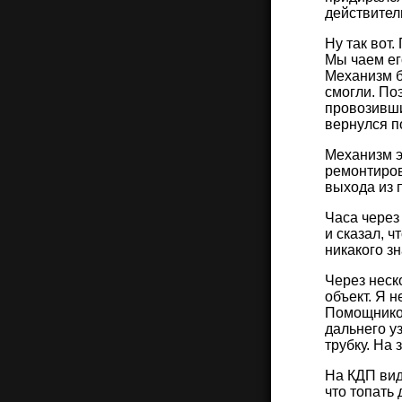
действитель
Ну так вот
Мы чаем ег
Механизм б
смогли. Поэ
провозивши
вернулся п
Механизм э
ремонтиров
выхода из 
Часа через
и сказал, 
никакого зн
Через неск
объект. Я 
Помощником
дальнего у
трубку. На
На КДП вид
что топать 