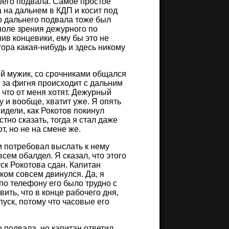
шего подвала. Самое простое
а на дальнем в КДП и косит под
го дальнего подвала тоже был
поле зрения дежурного по
нив концевики, ему бы это не
ора какая-нибудь и здесь никому
ый мужик, со срочниками общался
о за фигня происходит с дальним
, что от меня хотят. Дежурный
ку и вообще, хватит уже. Я опять
видели, как Рокотов покинул
стно сказать, тогда я стал даже
т, но не на смене же.
 и потребовал выслать к нему
всем обалдел. Я сказал, что этого
уск Рокотова сдан. Капитан
иком совсем двинулся. Да, я
по телефону его было трудно с
ить, что в конце рабочего дня,
пуск, потому что часовые его
 подвала, но капитан ответил,