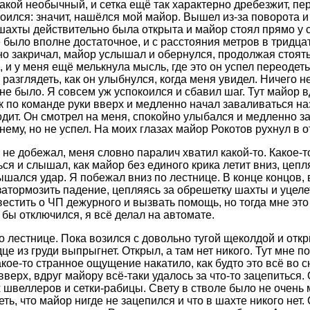
такой необычный, и сетка ещё так характерно дребезжит, пер
коился: значит, нашёлся мой майор. Вышел из-за поворота 
шахты действительно была открыта и майор стоял прямо у с
было вполне достаточное, и с расстояния метров в тридцат
о закричал, майор услышал и обернулся, продолжая стоять
, и у меня ещё мелькнула мысль, где это он успел переодеть
 разглядеть, как он улыбнулся, когда меня увидел. Ничего 
не было. Я совсем уж успокоился и сбавил шаг. Тут майор 
ак по команде руки вверх и медленно начал заваливаться на
одит. Он смотрел на меня, спокойно улыбался и медленно з
нему, но не успел. На моих глазах майор Рокотов рухнул в 
 не добежал, меня словно паралич хватил какой-то. Какое-
ся и слышал, как майор без единого крика летит вниз, цеп
ышался удар. Я побежал вниз по лестнице. В конце концов, 
затормозить падение, цепляясь за обрешетку шахты и уцеле
вестить о ЧП дежурного и вызвать помощь, но тогда мне это
 бы отключился, я всё делал на автомате.
о лестнице. Пока возился с довольно тугой щеколдой и отк
це из груди выпрыгнет. Открыл, а там нет никого. Тут мне п
кое-то странное ощущение накатило, как будто это всё во с
вверх, вдруг майору всё-таки удалось за что-то зацепитьс
 швеллеров и сетки-рабицы. Свету в стволе было не очень м
ть, что майор нигде не зацепился и что в шахте никого нет