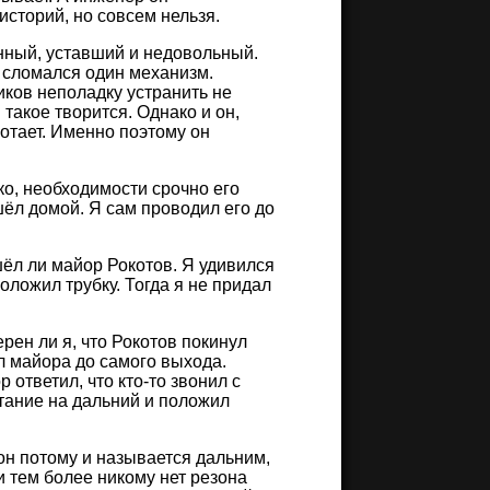
историй, но совсем нельзя.
анный, уставший и недовольный.
е сломался один механизм.
ков неполадку устранить не
 такое творится. Однако и он,
ботает. Именно поэтому он
о, необходимости срочно его
шёл домой. Я сам проводил его до
шёл ли майор Рокотов. Я удивился
оложил трубку. Тогда я не придал
рен ли я, что Рокотов покинул
ил майора до самого выхода.
 ответил, что кто-то звонил с
тание на дальний и положил
 он потому и называется дальним,
 и тем более никому нет резона