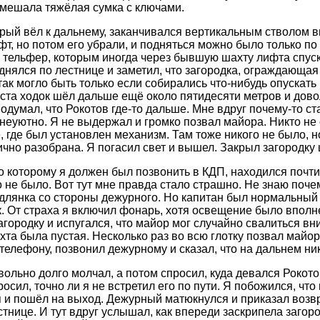
 мешала тяжёлая сумка с ключами.
орый вёл к дальнему, заканчивался вертикальным стволом в
фт, но потом его убрали, и подняться можно было только по
 тельфер, которым иногда через бывшую шахту лифта спус
однялся по лестнице и заметил, что загородка, ограждающая
так могло быть только если собирались что-нибудь опускать
еста ходок шёл дальше ещё около пятидесяти метров и дово
подумал, что Рокотов где-то дальше. Мне вдруг почему-то с
 неуютно. Я не выдержал и громко позвал майора. Никто не 
 где был установлен механизм. Там тоже никого не было, н
ично разобрана. Я погасил свет и вышел. Закрыл загородку
о которому я должен был позвонить в КДП, находился почти
о не было. Вот тут мне правда стало страшно. Не знаю поче
одлянка со стороны дежурного. Но капитан был нормальный м
к. От страха я включил фонарь, хотя освещение было вполн
агородку и испугался, что майор мог случайно свалиться вни
хта была пустая. Несколько раз во всю глотку позвал майор
телефону, позвонил дежурному и сказал, что на дальнем ник
ольно долго молчал, а потом спросил, куда девался Рокотов.
осил, точно ли я не встретил его по пути. Я побожился, что 
 и пошёл на выход. Дежурный матюкнулся и приказал возвр
стнице. И тут вдруг услышал, как впереди заскрипела загор