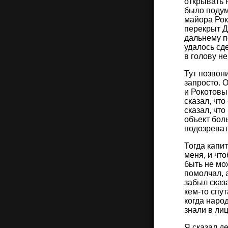
открывать 
было подума
майора Рок
перекрыт Д
дальнему по
удалось сд
в голову не
Тут позвон
запросто. 
и Рокотовым
сказал, что
сказал, что
объект боль
подозреват
Тогда капит
меня, и что
быть не мож
помолчал, а
забыл сказ
кем-то спут
когда народ
знали в ли
Я сказал д