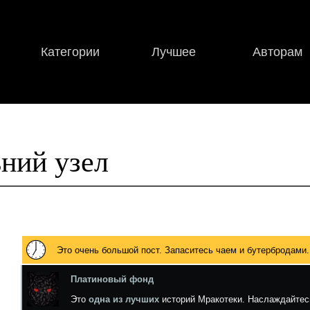
Категории
Лучшее
Авторам
ний узел
Это очень большой пост. Запаситесь чаем и бутербродами.
Платиновый фонд
Это
одна из лучших
историй Мракотеки. Наслаждайтес