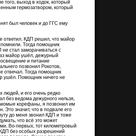
 того, выход в ходок, который
овенным гермозатвором, который
анят был человек и до ГГС ему
е ответил. КДП решил, что майор
вспомнили. Тогда помощник
П не стал заморачиваться с
 раз майор ушёл, дежурный
я освещение и питание
дальнего позвонил Рокотов,
е отвечал. Тогда помощник
ор ушёл. Помощник ничего не
 людей, и его очень редко
ал без ведома дежурного нельзя,
накомые корефаны, я позвонил им
. Это значит, что в подвале его
нуту до меня звонил КДП и тоже
думать, что всё это может
ями. Во-первых, тот километровый
 КДП без особых разрешений