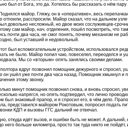
но был от Бога, это да. Хотелось бы рассказать о нём пару 
. Поднялся майор. Гляжу, он в «оперативке», весь перепачк
о отпоили, расспросили. Майор сказал, что на дальнем узл
ыл довольно несложный, но двое моих сослуживцев-срочни
тому сам майор, нач. отделения, пошёл посмотреть, что там
сь почти два часа, не смог понять, почему механизм не ра
оздно, был уставший и недовольный.
тот был вспомогательным устройством, использовался редк
ать не было. Майор попил чаю, повеселел, переоделся и у
подвала. Мы со «вторым» опять занялись своими делами.
 полтора вдруг позвонил помощник дежурного и спросил, у
что он ушёл уже почти два часа назад. Помощник хмыкнул и п
ачения этому звонку.
олько минут помощник позвонил снова, и вновь спросил, уве
несколько напрягся, но опять подтвердил, что лично провод
 был знакомый прапор, и я спросил его, в чём дело. Прапор
зла, представился майором Рокотовым, попросил подать пи
 звонки КДП и вызовы ГГС дальний не отвечал.
но, откуда идёт вызов, и ошибки быть не может. А дальний,
до него больше километра, просто так туда никто не пойдёт,