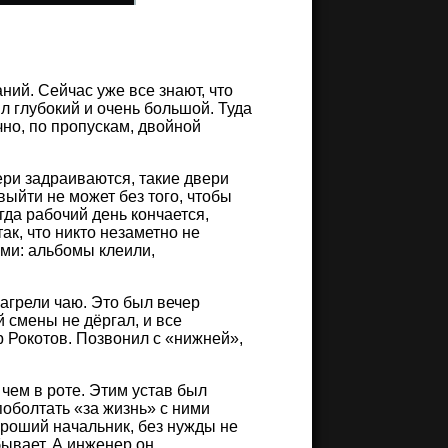
ний. Сейчас уже все знают, что
ыл глубокий и очень большой. Туда
чно, по пропускам, двойной
ри задраиваются, такие двери
выйти не может без того, чтобы
да рабочий день кончается,
ак, что никто незаметно не
ми: альбомы клеили,
нагрели чаю. Это был вечер
 смены не дёргал, и все
 Рокотов. Позвонил с «нижней»,
ем в роте. Этим устав был
поболтать «за жизнь» с ними
ороший начальник, без нужды не
 бывает. А инженер он