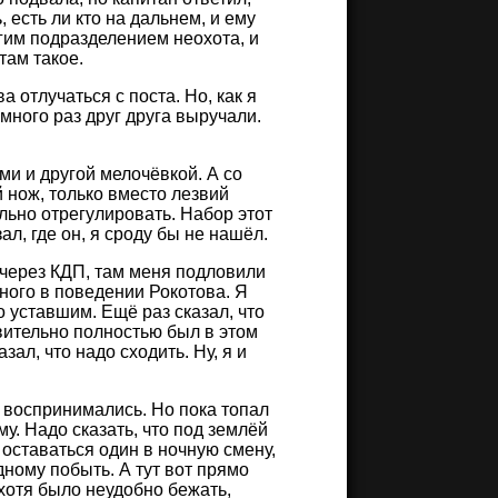
 есть ли кто на дальнем, и ему
ругим подразделением неохота, и
там такое.
 отлучаться с поста. Но, как я
много раз друг друга выручали.
ми и другой мелочёвкой. А со
 нож, только вместо лезвий
ьно отрегулировать. Набор этот
ал, где он, я сроду бы не нашёл.
 через КДП, там меня подловили
ного в поведении Рокотова. Я
о уставшим. Ещё раз сказал, что
твительно полностью был в этом
ал, что надо сходить. Ну, я и
е воспринимались. Но пока топал
му. Надо сказать, что под землёй
 оставаться один в ночную смену,
одному побыть. А тут вот прямо
 хотя было неудобно бежать,