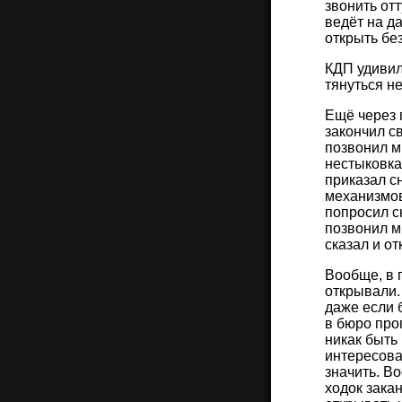
звонить от
ведёт на д
открыть бе
КДП удивил
тянуться н
Ещё через 
закончил с
позвонил м
нестыковка
приказал с
механизмов
попросил с
позвонил м
сказал и от
Вообще, в 
открывали.
даже если 
в бюро проп
никак быть
интересовал
значить. В
ходок зака