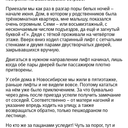
Приехали мы как раз в разгар поры белых ночей –
начале июня. Дом, в котором у родственников была
трёхкомнатная квартира, мне малышу, показался
очень огромным. Семи – или восьмиэтажный, с
нескончаемым числом подъездов, да ещё и загнутый
буквой «Г». Дядя с тёткой проживали на четвёртом
этаже. Вверх-вниз ходил старинный лифт с сетчатыми
стенками и двумя парами двустворчатых дверей,
закрывавшихся вручную.
Двигаться в нужном направлении лифт начинал, лишь
когда обе пары дверей были пассажиром плотно
притворены.
У себя дома в Новосибирске мы жили в пятиэтажке,
раньше лифты и не видели вовсе. Поэтому кататься
на нём уже было приключением. За что буквально
через день после приезда успели получить замечание
от соседей. Соответственно – от матери нагоняй и
указание впредь ходить на улицу, а также
возвращаться обратно, только пешкодраном по
лестнице.
Но кто же за пацанами уследит! Чуть за порог, тут и