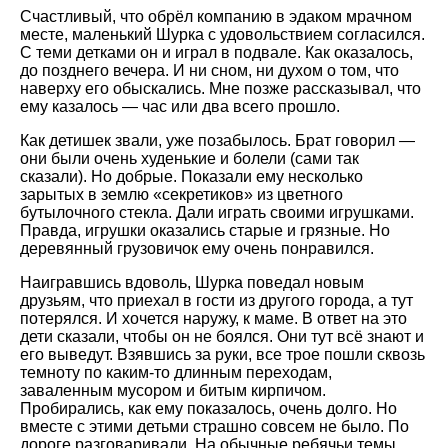
Счастливый, что обрёл компанию в эдаком мрачном
месте, маленький Шурка с удовольствием согласился.
С теми детками он и играл в подвале. Как оказалось,
до позднего вечера. И ни сном, ни духом о том, что
наверху его обыскались. Мне позже рассказывал, что
ему казалось — час или два всего прошло.
Как детишек звали, уже позабылось. Брат говорил —
они были очень худенькие и болели (сами так
сказали). Но добрые. Показали ему несколько
зарытых в землю «секретиков» из цветного
бутылочного стекла. Дали играть своими игрушками.
Правда, игрушки оказались старые и грязные. Но
деревянный грузовичок ему очень понравился.
Наигравшись вдоволь, Шурка поведал новым
друзьям, что приехал в гости из другого города, а тут
потерялся. И хочется наружу, к маме. В ответ на это
дети сказали, чтобы он не боялся. Они тут всё знают и
его выведут. Взявшись за руки, все трое пошли сквозь
темноту по каким-то длинным переходам,
заваленным мусором и битым кирпичом.
Пробирались, как ему показалось, очень долго. Но
вместе с этими детьми страшно совсем не было. По
дороге разговаривали. На обычные ребячьи темы…