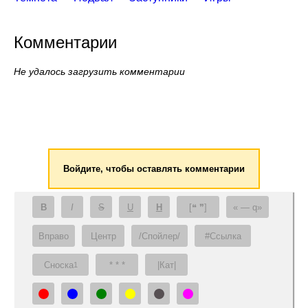
Комментарии
Не удалось загрузить комментарии
Войдите, чтобы оставлять комментарии
B
I
S
U
H
[❝ ❞]
— q
Вправо
Центр
/Спойлер/
#Ссылка
Сноска
* * *
|Кат|
1