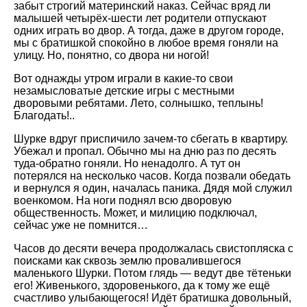
забыт строгий материнский наказ. Сейчас вряд ли
малышей четырёх-шести лет родители отпускают
одних играть во двор. А тогда, даже в другом городе,
мы с братишкой спокойно в любое время гоняли на
улицу. Но, понятно, со двора ни ногой!
Вот однажды утром играли в какие-то свои
незамысловатые детские игры с местными
дворовыми ребятами. Лето, солнышко, теплынь!
Благодать!..
Шурке вдруг приспичило зачем-то сбегать в квартиру.
Убежал и пропал. Обычно мы на дню раз по десять
туда-обратно гоняли. Но ненадолго. А тут он
потерялся на несколько часов. Когда позвали обедать
и вернулся я один, началась паника. Дядя мой служил
военкомом. На ноги поднял всю дворовую
общественность. Может, и милицию подключал,
сейчас уже не помнится…
Часов до десяти вечера продолжалась свистопляска с
поисками как сквозь землю провалившегося
маленького Шурки. Потом глядь — ведут две тётеньки
его! Живенького, здоровенького, да к тому же ещё
счастливо улыбающегося! Идёт братишка довольный,