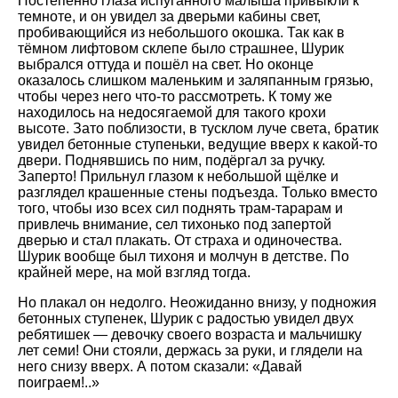
Постепенно глаза испуганного малыша привыкли к
темноте, и он увидел за дверьми кабины свет,
пробивающийся из небольшого окошка. Так как в
тёмном лифтовом склепе было страшнее, Шурик
выбрался оттуда и пошёл на свет. Но оконце
оказалось слишком маленьким и заляпанным грязью,
чтобы через него что-то рассмотреть. К тому же
находилось на недосягаемой для такого крохи
высоте. Зато поблизости, в тусклом луче света, братик
увидел бетонные ступеньки, ведущие вверх к какой-то
двери. Поднявшись по ним, подёргал за ручку.
Заперто! Прильнул глазом к небольшой щёлке и
разглядел крашенные стены подъезда. Только вместо
того, чтобы изо всех сил поднять трам-тарарам и
привлечь внимание, сел тихонько под запертой
дверью и стал плакать. От страха и одиночества.
Шурик вообще был тихоня и молчун в детстве. По
крайней мере, на мой взгляд тогда.
Но плакал он недолго. Неожиданно внизу, у подножия
бетонных ступенек, Шурик с радостью увидел двух
ребятишек — девочку своего возраста и мальчишку
лет семи! Они стояли, держась за руки, и глядели на
него снизу вверх. А потом сказали: «Давай
поиграем!..»