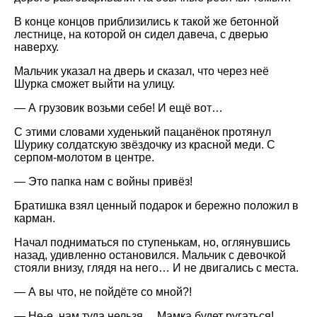
В конце концов приблизились к такой же бетонной
лестнице, на которой он сидел давеча, с дверью
наверху.
Мальчик указал на дверь и сказал, что через неё
Шурка сможет выйти на улицу.
— А грузовик возьми себе! И ещё вот…
С этими словами худенький пацанёнок протянул
Шурику солдатскую звёздочку из красной меди. С
серпом-молотом в центре.
— Это папка нам с войны привёз!
Братишка взял ценный подарок и бережно положил в
карман.
Начал подниматься по ступенькам, но, оглянувшись
назад, удивленно остановился. Мальчик с девочкой
стояли внизу, глядя на него… И не двигались с места.
— А вы что, не пойдёте со мной?!
— Не-е, нам туда нельзя… Мамка будет ругаться!..