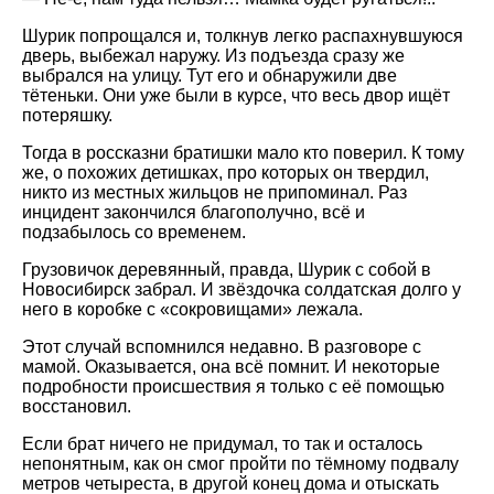
Шурик попрощался и, толкнув легко распахнувшуюся
дверь, выбежал наружу. Из подъезда сразу же
выбрался на улицу. Тут его и обнаружили две
тётеньки. Они уже были в курсе, что весь двор ищёт
потеряшку.
Тогда в россказни братишки мало кто поверил. К тому
же, о похожих детишках, про которых он твердил,
никто из местных жильцов не припоминал. Раз
инцидент закончился благополучно, всё и
подзабылось со временем.
Грузовичок деревянный, правда, Шурик с собой в
Новосибирск забрал. И звёздочка солдатская долго у
него в коробке с «сокровищами» лежала.
Этот случай вспомнился недавно. В разговоре с
мамой. Оказывается, она всё помнит. И некоторые
подробности происшествия я только с её помощью
восстановил.
Если брат ничего не придумал, то так и осталось
непонятным, как он смог пройти по тёмному подвалу
метров четыреста, в другой конец дома и отыскать