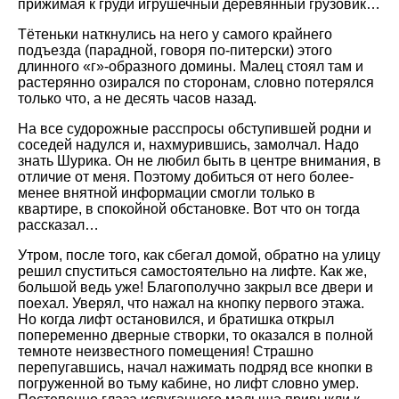
прижимая к груди игрушечный деревянный грузовик…
Тётеньки наткнулись на него у самого крайнего
подъезда (парадной, говоря по-питерски) этого
длинного «г»-образного домины. Малец стоял там и
растерянно озирался по сторонам, словно потерялся
только что, а не десять часов назад.
На все судорожные расспросы обступившей родни и
соседей надулся и, нахмурившись, замолчал. Надо
знать Шурика. Он не любил быть в центре внимания, в
отличие от меня. Поэтому добиться от него более-
менее внятной информации смогли только в
квартире, в спокойной обстановке. Вот что он тогда
рассказал…
Утром, после того, как сбегал домой, обратно на улицу
решил спуститься самостоятельно на лифте. Как же,
большой ведь уже! Благополучно закрыл все двери и
поехал. Уверял, что нажал на кнопку первого этажа.
Но когда лифт остановился, и братишка открыл
попеременно дверные створки, то оказался в полной
темноте неизвестного помещения! Страшно
перепугавшись, начал нажимать подряд все кнопки в
погруженной во тьму кабине, но лифт словно умер.