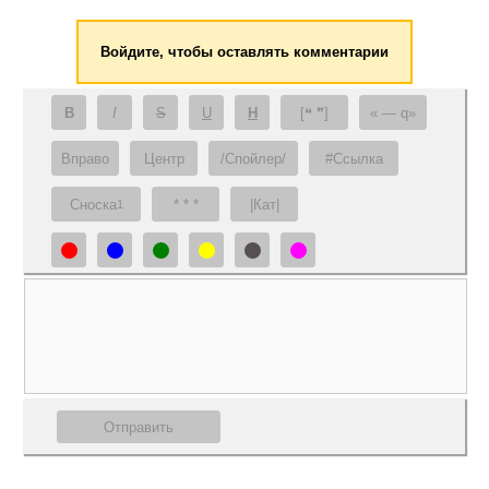
Войдите, чтобы оставлять комментарии
B
I
S
U
H
[❝ ❞]
— q
Вправо
Центр
/Спойлер/
#Ссылка
Сноска
* * *
|Кат|
1