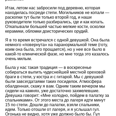
Итак, летом нас забросили под деревню, которая
находилась посреди степи. Могильников не копали —
раскопки тут были только второй год, и наши
руководители только разбирались, где и как копать.
Откапывали большей частью мелкие кости, осколки
керамики, обломки доисторических орудий.
Я в то время встречался с одной девушкой. Она была
немного «повернута» на паранормальной теме (готу,
коим она была, это прощается), но у нее все было в
какой-то клинической фазе, но мне тогда это казалось
очень милым.
Была у нас такая традиция — в воскресенье
собираться выпить чудеснейшей местной ореховой
браги в степи, у костра и с гитарой. Мы с девушкой
были завсегдатаями таких посиделок. Атмосфера
обалденная, скажу я вам. Одним таким вечером мы
сидели на камнях, уже достаточно захмелевшие.
Девушка говорит: «Мне холодно, пойдем в палатку за
спальниками». От этого места до лагеря идти минут
15 по степи. Дошли до палатки, взяли спальники,
идем. Только отошли от лагеря, и я услышал гул.
Огонька не видно, хотя уже должно было бы. Гул