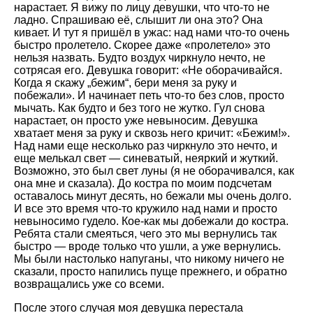
нарастает. Я вижу по лицу девушки, что что-то не
ладно. Спрашиваю её, слышит ли она это? Она
кивает. И тут я пришёл в ужас: над нами что-то очень
быстро пролетело. Скорее даже «пролетело» это
нельзя назвать. Будто воздух чиркнуло нечто, не
сотрясая его. Девушка говорит:
Не оборачивайся.
Когда я скажу
бежим
, бери меня за руку и
побежали
. И начинает петь что-то без слов, просто
мычать. Как будто и без того не жутко. Гул снова
нарастает, он просто уже невыносим. Девушка
хватает меня за руку и сквозь него кричит: «Бежим!».
Над нами еще несколько раз чиркнуло это нечто, и
еще мелькал свет — синеватый, неяркий и жуткий.
Возможно, это был свет луны (я не оборачивался, как
она мне и сказала). До костра по моим подсчетам
оставалось минут десять, но бежали мы очень долго.
И все это время что-то кружило над нами и просто
невыносимо гудело. Кое-как мы добежали до костра.
Ребята стали смеяться, чего это мы вернулись так
быстро — вроде только что ушли, а уже вернулись.
Мы были настолько напуганы, что никому ничего не
сказали, просто напились пуще прежнего, и обратно
возвращались уже со всеми.
После этого случая моя девушка перестала