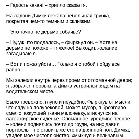
– Гадость какая! – хрипло сказал я.
На ладони Димки лежала небольшая трубка,
покрытая чем-то темным и склизким.
– Это точно не дерьмо собачье?
– Ну, уж что поддалось, – фыркнул он. – Хотя на
дерьмо не похоже – тяжелое! Выходит, желание
загадываю я.
– Вот и пожалуйста… Только я с тобой пойду все
равно.
Мы залезли внутрь через проем от отломанной двери;
я забрался первым, а Димка устроился рядом на
водительском месте.
Было тревожно, глупо и неудобно. Фыркнув от мысли,
что сяду на полувековой, может, мусор, я брезгливо
смел с пожухшей ткани мелочевку, втиснулся на
пассажирское сиденье. Сломанное, уродливо-тесное
– колени поднялись почти до груди, на них давил
портфель – не ставить же его на дрянной пол. Димка,
увидев мое чистоплюйство, хмыкнул и величавым