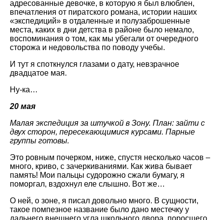
адресованные девочке, в которую я был влюблен,
впечатления от пиратского романа, истории наших
«экспедиций» в отдаленные и полузаброшенные
места, каких в дни детства в районе было немало,
воспоминания о том, как мы убегали от очередного
сторожа и недовольства по поводу учебы.
И тут я споткнулся глазами о дату, невзрачное
двадцатое мая.
Ну-ка…
20 мая
Малая экспедиция за штучкой в Зону. План: зайти с
двух сторон, пересекающимися курсами. Парные
группы готовы.
Это ровным почерком, ниже, спустя несколько часов –
много, криво, с зачеркиваниями. Как жива бывает
память! Мои пальцы судорожно сжали бумагу, я
поморгал, вздохнул еле слышно. Вот же…
О ней, о зоне, я писал довольно много. В сущности,
такое помпезное название было дано местечку у
дальнего внешнего угла школьного двора, поросшего