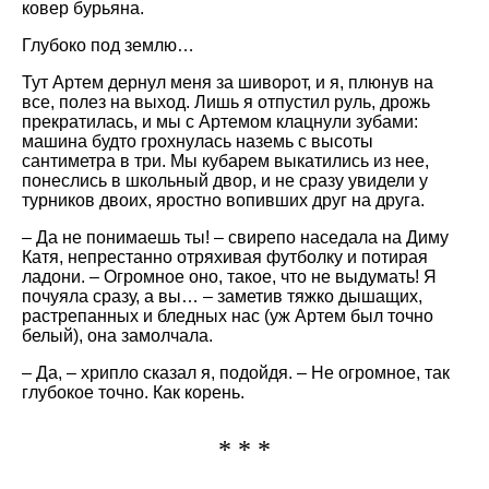
ковер бурьяна.
Глубоко под землю…
Тут Артем дернул меня за шиворот, и я, плюнув на
все, полез на выход. Лишь я отпустил руль, дрожь
прекратилась, и мы с Артемом клацнули зубами:
машина будто грохнулась наземь с высоты
сантиметра в три. Мы кубарем выкатились из нее,
понеслись в школьный двор, и не сразу увидели у
турников двоих, яростно вопивших друг на друга.
– Да не понимаешь ты! – свирепо наседала на Диму
Катя, непрестанно отряхивая футболку и потирая
ладони. – Огромное оно, такое, что не выдумать! Я
почуяла сразу, а вы… – заметив тяжко дышащих,
растрепанных и бледных нас (уж Артем был точно
белый), она замолчала.
– Да, – хрипло сказал я, подойдя. – Не огромное, так
глубокое точно. Как корень.
* * *