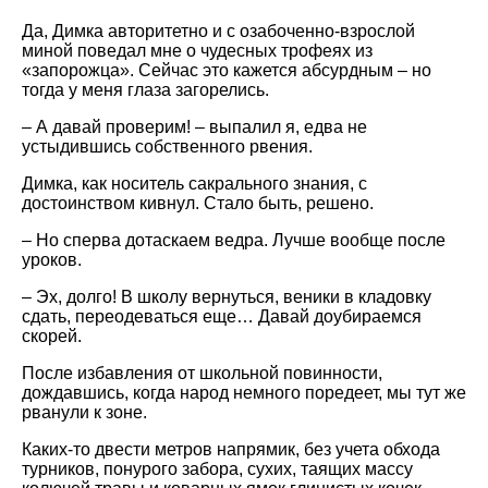
Да, Димка авторитетно и с озабоченно-взрослой
миной поведал мне о чудесных трофеях из
«запорожца». Сейчас это кажется абсурдным – но
тогда у меня глаза загорелись.
– А давай проверим! – выпалил я, едва не
устыдившись собственного рвения.
Димка, как носитель сакрального знания, с
достоинством кивнул. Стало быть, решено.
– Но сперва дотаскаем ведра. Лучше вообще после
уроков.
– Эх, долго! В школу вернуться, веники в кладовку
сдать, переодеваться еще… Давай доубираемся
скорей.
После избавления от школьной повинности,
дождавшись, когда народ немного поредеет, мы тут же
рванули к зоне.
Каких-то двести метров напрямик, без учета обхода
турников, понурого забора, сухих, таящих массу