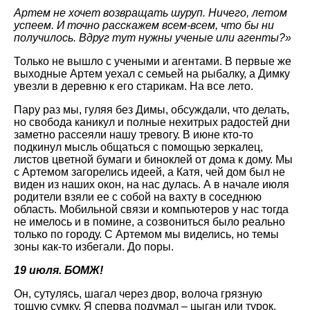
Артем не хочет возвращать шуруп. Ничего, летом
успеем. И точно расскажем всем-всем, что бы ни
получилось. Вдруг тут нужны ученые или агенты?»
Только не вышло с учеными и агентами. В первые же
выходные Артем уехал с семьей на рыбалку, а Димку
увезли в деревню к его старикам. На все лето.
Пару раз мы, гуляя без Димы, обсуждали, что делать,
но свобода каникул и полные нехитрых радостей дни
заметно рассеяли нашу тревогу. В июне кто-то
подкинул мысль общаться с помощью зеркалец,
листов цветной бумаги и биноклей от дома к дому. Мы
с Артемом загорелись идеей, а Катя, чей дом был не
виден из наших окон, на нас дулась. А в начале июля
родители взяли ее с собой на вахту в соседнюю
область. Мобильной связи и компьютеров у нас тогда
не имелось и в помине, а созвониться было реально
только по городу. С Артемом мы виделись, но темы
зоны как-то избегали. До поры.
19 июля. БОМЖ!
Он, сутулясь, шагал через двор, волоча грязную
тощую сумку. Я сперва подумал – цыган или турок.