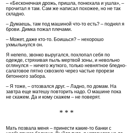
– «Бесконечная дрожь, пришла, понюхала и ушла», –
прочитал я там. Сам же написал похожее, но не так
складно.
– Думаешь, там под машиной что-то есть? – поднял я
брови. Димка пожал плечами.
– Может, даже кто-то. Боишься? – нехорошо
ухмыльнулся он.
Я нелепо, звонко выругался, похлопал себя по
одежде, стряхивая пыль мертвой зоны, и невольно
оглянулся – ничего жуткого, только невнятное бледно-
салатовое пятно сквозило через частые прорези
бетонного забора.
– Я тоже, – отозвался друг. – Ладно, по домам. На
завтра еще матешу повторить надо. О машине пока
не скажем. Да и кому скажем – не поверят.
* * *
Мать позвала меня – принести какие-то банки с