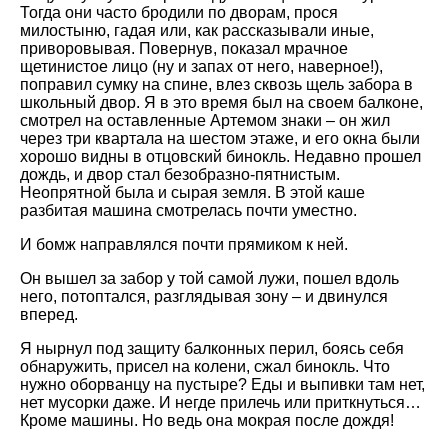
Тогда они часто бродили по дворам, прося
милостыню, гадая или, как рассказывали иные,
приворовывая. Повернув, показал мрачное
щетинистое лицо (ну и запах от него, наверное!),
поправил сумку на спине, влез сквозь щель забора в
школьный двор. Я в это время был на своем балконе,
смотрел на оставленные Артемом знаки – он жил
через три квартала на шестом этаже, и его окна были
хорошо видны в отцовский бинокль. Недавно прошел
дождь, и двор стал безобразно-пятнистым.
Неопрятной была и сырая земля. В этой каше
разбитая машина смотрелась почти уместно.
И бомж направлялся почти прямиком к ней.
Он вышел за забор у той самой лужи, пошел вдоль
него, потоптался, разглядывая зону – и двинулся
вперед.
Я нырнул под защиту балконных перил, боясь себя
обнаружить, присел на колени, сжал бинокль. Что
нужно оборванцу на пустыре? Еды и выпивки там нет,
нет мусорки даже. И негде прилечь или приткнуться…
Кроме машины. Но ведь она мокрая после дождя!