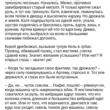
тряхнуло легонько. Началось. Мелко, противно
завибрировал старый металл. Я только крепче сжал
руль, и тут нас тряхнуло. Катя, взвизгнув, ломанулась
всем телом в дверцу и выскочила наружу. Но дрожала
и земля. Катя подпрыгнула на одной ноге, упала,
шустро поднялась и бросилась прочь, вдоль зоны, к
руинам. Артем крикнул ей что-то вдогонку, Димка,
отпихнув его, выбрался на волю и большими
скачками побежал догонять.
Короб дребезжал, вызывая тупую боль в зубах.
Провод, обвивший палец, стал жестким, слегка
сдавив кожу. Значит, желание услышано? Или нет? Я
открыл глаза – хватит уж!
– Когда ты загадывал свои фантики, так дрожало? –
через силу повернувшись к Артему, спросил я. Тот еле
держался, и глаза его были испуганные.
– Да, но… чуток совсем… Нафиг, пошли! – рявкнул он,
когда машина чуть накренилась вбок. Я инстинктивно
схватился за руль, по вибрации вдруг понял, что его
колонка очень длинная и большинство вибраций идет
от нее. Или от того, что ворочается, двигается там,
куда она уходит, сквозь тонкое дно машины, сквозь