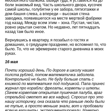
необъятного балкона. Выйдя туда, я уставился на до
боли знакомый вид. Часть школьного двора, кусочек
самой школы, голубятни у ее забора, пятиэтажки и
дом-башня слева, а впереди – высокая стена
заводика, появившегося на месте мертвой фабрики
год назад. Между всем этим – зона. Пустая, чистая,
ровно укрытая снегом. Но недавно, лет пятнадцать
назад там было иное.
Вернувшись в квартиру, я позабыл о гостях и
домашних, о грядущем празднике, но вспомнил то, что
было. То, что не эфемернее старого дневника в моих
руках.
16 мая
Почти хороший день. По дороге в школу нашел
полста рублей, потом математичка заболела.
Контрольной не было. Не буду больше спать с
книжкой по математике под подушкой. Папа принес
журнал про корабли: фрегаты, корветы и шлюпы.
(Зачем корветам открытая пушечная палуба, враг
стрельбой сметет же все нафиг). Спросил про это
нашу историчку, она сказала что раньше люди были
не тупые, а просто меньше знали, вот и пробовали
всякие варианты, экспериментировали. Наверно,