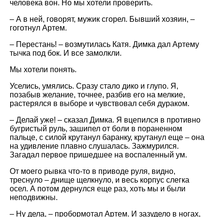
человека вон. Но мы хотели проверить.
– А в ней, говорят, мужик сгорел. Бывший хозяин, –
гоготнул Артем.
– Перестань! – возмутилась Катя. Димка дал Артему
тычка под бок. И все замолкли.
Мы хотели понять.
Уселись, умялись. Сразу стало дико и глупо. Я,
позабыв желание, точнее, разбив его на мелкие,
растерялся в выборе и чувствовал себя дураком.
– Делай уже! – сказал Димка. Я вцепился в противно
бугристый руль, зашипел от боли в пораненном
пальце, с силой крутанул баранку, крутанул еще – она
на удивление плавно слушалась. Зажмурился.
Загадал первое пришедшее на воспаленный ум.
От моего рывка что-то в приводе руля, видно,
треснуло – днище щелкнуло, и весь корпус слегка
осел. А потом дернулся еще раз, хоть мы и были
неподвижны.
– Ну дела, – пробормотал Артем. И зазудело в ногах,