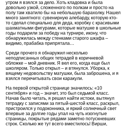
утром я взялся за дело. Хоть кладовка и была
довольно узкой, сложенного по полкам и просто на
полу там хватило бы на небольшую барахолку. Нашел
много занятного: сувенирную алебарду, которую кто-
то сделал специально для деда, коробку с красивыми
шахматными фигурами, которые матушке в школьные
годы подарили за победу на турнире, икону, что
обнаружилась между стенками старого шкафа –
видимо, прабабка припрятала…
Среди прочего я обнаружил несколько
неподписанных общих тетрадей в коричневой
обложке – мой дневник. Я вел его, когда еще был
школяром. Только открыл – и втянулся. Уборка, к
вящему недовольству матушки, была заброшена, и я
взялся перечитывать свои каракули.
На первой открытой странице значилось: «10
сентября» и год – значит, это был седьмой класс.
Начав было читать, я решил найти истоки, вытянул
тетрадку с записями за пятый-шестой класс, раскрыл,
пристроился у подоконника, и яркий солнечный свет
впервые за долгие годы упал на чуть изогнутые
страницы, покрытые рядами заметно потускневших
строк. Сколько же тут всего вместилось! Вирши,