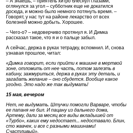
– А знаешь, – приятель хитро блеснул глазами,
оглянулся за угол – субботник еще не докатился
досюда, и можно было немного потянуть время. –
Говорят, у нас тут на районе лекарство от всех
болезней можно добыть. Хорошее.
– Чего-о? – недоверчиво протянул я. И Димка
рассказал такое, что я и о пальце забыл.
А сейчас, держа в руках тетрадку, вспомнил. И, снова
узнавая прошлое, читал:
«Димка говорит, если прийти к машине в мертвой
зоне, отломить от нее часть, потом залезть в
кабину, зажмуриться, держа в руках эту деталь, и
загадать желание – оно сбудется. Вообще какое
угодно. Это надо же так выдумать!
15 мая, вечером
Нет, не выдумать. Штучки помогли Варваре, чтобы
ее папаня не бил. И пацану из дальнего дома,
Артему, дали за месяц все виды вкладышей от
«Турбо», каких ему недостает... недоставало. Блин,
сто жвачек, и все с разными машинами!
Счастливый».