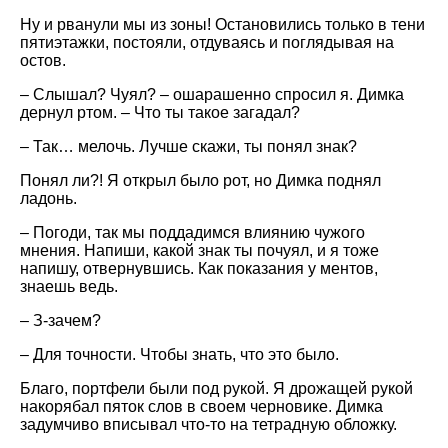
Ну и рванули мы из зоны! Остановились только в тени
пятиэтажки, постояли, отдуваясь и поглядывая на
остов.
– Слышал? Чуял? – ошарашенно спросил я. Димка
дернул ртом. – Что ты такое загадал?
– Так… мелочь. Лучше скажи, ты понял знак?
Понял ли?! Я открыл было рот, но Димка поднял
ладонь.
– Погоди, так мы поддадимся влиянию чужого
мнения. Напиши, какой знак ты почуял, и я тоже
напишу, отвернувшись. Как показания у ментов,
знаешь ведь.
– З-зачем?
– Для точности. Чтобы знать, что это было.
Благо, портфели были под рукой. Я дрожащей рукой
накорябал пяток слов в своем черновике. Димка
задумчиво вписывал что-то на тетрадную обложку.