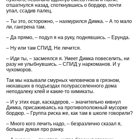
отшатнулся назад, споткнувшись о бордюр, почти
упал, ссадив палец.
– Ты это, осторожно, – нахмурился Димка. – А то мало
ли, гангрена там.
– Да прямо, – подул я на руку, поднявшись. – Ерунда.
– Ну или там СПИД. Не лечится.
– Иди ты, – засмеялся я. Умеет Димка повеселить, ни
разу не улыбнувшись. – СПИД у наркоманов. И у
чухоморов.
Так мы называли смурных человечков в грязном,
нюхавших в подъездах полурасселенного дома
неподалеку клей и какие-то химикаты.
– И у этих еще, каскадеров, – значительно кивнул
Димка, присаживаясь на противоположный мусорке
бордюр. – Группа риска же, как там в школе говорили?
– Много кого лечить надо, – безразлично сказал я,
больше думая про ранку.