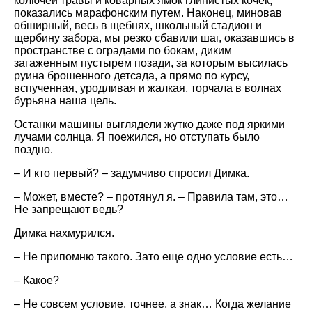
колючей травы и коварных ямок глинистых кочек,
показались марафонским путем. Наконец, миновав
обширный, весь в щебнях, школьный стадион и
щербину забора, мы резко сбавили шаг, оказавшись в
пространстве с оградами по бокам, диким
загаженным пустырем позади, за которым высилась
руина брошенного детсада, а прямо по курсу,
вспученная, уродливая и жалкая, торчала в волнах
бурьяна наша цель.
Останки машины выглядели жутко даже под яркими
лучами солнца. Я поежился, но отступать было
поздно.
– И кто первый? – задумчиво спросил Димка.
– Может, вместе? – протянул я. – Правила там, это…
Не запрещают ведь?
Димка нахмурился.
– Не припомню такого. Зато еще одно условие есть…
– Какое?
– Не совсем условие, точнее, а знак… Когда желание