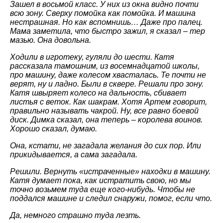
Зашел в восьмой класс. У них из окна видно почти
всю зону. Сверху помойка как помойка. И машина
нестрашная. Но как вспомнишь… Даже про палец.
Мама заметила, что быстро зажил, я сказал – тер
мазью. Она довольна.
Ходили в игротеку, гуляли до шести. Катя
рассказала тамошним, из восемнадцатой школы,
про машину, даже колесом хвасталась. Те почти не
верят, ну и ладно. Были в сквере. Решали про зону.
Катя швыряет колесо на дальность, сбивает
листья с веток. Как шакрам. Хотя Артем говорит,
правильно называть чакрой. Ну, все равно боевой
диск. Димка сказал, она теперь – королева воинов.
Хорошо сказал, думаю.
Она, кстати, не загадала желания до сих пор. Или
прикидывается, а сама загадала.
Решили. Вернуть «истраченные» находки в машину.
Катя думает пока, как истратить свою, но мы
точно возьмем туда еще кого-нибудь. Чтобы не
поддался машине и следил снаружи, помог, если что.
Да, немного страшно туда лезть.