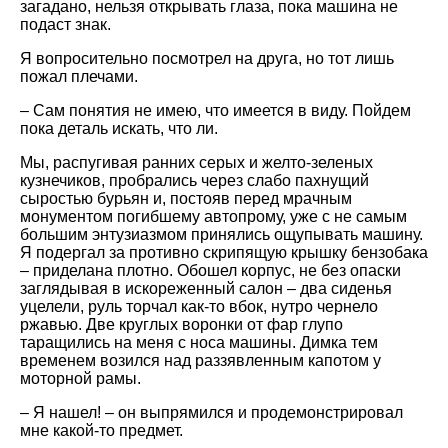
загадано, нельзя открывать глаза, пока машина не
подаст знак.
Я вопросительно посмотрел на друга, но тот лишь
пожал плечами.
– Сам понятия не имею, что имеется в виду. Пойдем
пока деталь искать, что ли.
Мы, распугивая ранних серых и желто-зеленых
кузнечиков, пробрались через слабо пахнущий
сыростью бурьян и, постояв перед мрачным
монументом погибшему автопрому, уже с не самым
большим энтузиазмом принялись ощупывать машину.
Я подергал за противно скрипящую крышку бензобака
– приделана плотно. Обошел корпус, не без опаски
заглядывая в искореженный салон – два сиденья
уцелели, руль торчал как-то вбок, нутро чернело
ржавью. Две круглых воронки от фар глупо
таращились на меня с носа машины. Димка тем
временем возился над раззявленным капотом у
моторной рамы.
– Я нашел! – он выпрямился и продемонстрировал
мне какой-то предмет.