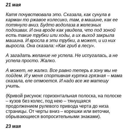
21 мая
Катя почувствовала это. Сказала, как сунула в
карман то ржавое колесико, там, в машине, как ее
потянуло вниз. Будто водолаза в железных
подошвах. И она вроде как увидела, что под зоной
есть такие трубки или ходы, а их выход закрыла
машина. И вросла в эти трубки, а может, и из них
выросла. Она сказала: «Как гриб в лесу».
А загадать желание не успела. Не испугалась, а не
успела просто. Жалко.
А может, не жалко. Все равно теперь в зону мы не
пойдем. И у меня спортивная куртка грязная – мама
сказала, еле отмоется. И надо все же матешу
учить.
(Кривой рисунок: горизонтальная полоска, на полоске
– кузов без колес, под нею – тянущаяся
продолжением рулевого привода черта до низа
страницы. От черты вниз – корешки или веточки,
обрывающиеся вопросительными знаками).
23 мая