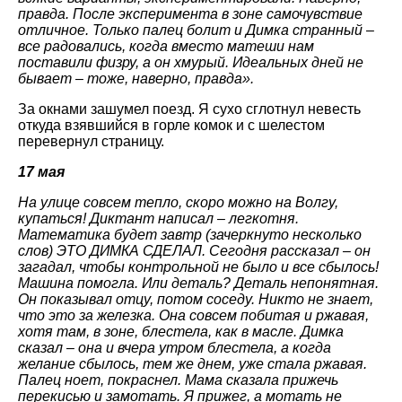
правда. После эксперимента в зоне самочувствие
отличное. Только палец болит и Димка странный –
все радовались, когда вместо матеши нам
поставили физру, а он хмурый. Идеальных дней не
бывает – тоже, наверно, правда».
За окнами зашумел поезд. Я сухо сглотнул невесть
откуда взявшийся в горле комок и с шелестом
перевернул страницу.
17 мая
На улице совсем тепло, скоро можно на Волгу,
купаться! Диктант написал – легкотня.
Математика будет завтр (зачеркнуто несколько
слов) ЭТО ДИМКА СДЕЛАЛ. Сегодня рассказал – он
загадал, чтобы контрольной не было и все сбылось!
Машина помогла. Или деталь? Деталь непонятная.
Он показывал отцу, потом соседу. Никто не знает,
что это за железка. Она совсем побитая и ржавая,
хотя там, в зоне, блестела, как в масле. Димка
сказал – она и вчера утром блестела, а когда
желание сбылось, тем же днем, уже стала ржавая.
Палец ноет, покраснел. Мама сказала прижечь
перекисью и замотать. Я прижег, а мотать не