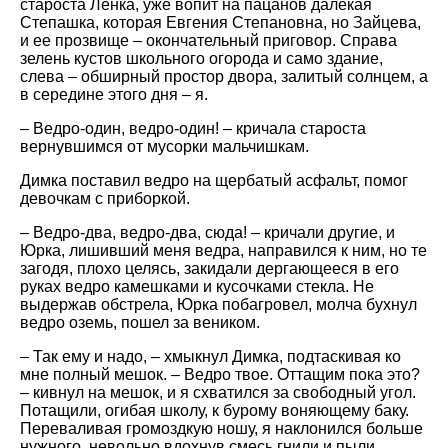
староста Ленка, уже вопит на пацанов далекая
Степашка, которая Евгения Степановна, но Зайцева,
и ее прозвище – окончательный приговор. Справа
зелень кустов школьного огорода и само здание,
слева – обширный простор двора, залитый солнцем, а
в середине этого дня – я.
– Ведро-один, ведро-один! – кричала староста
вернувшимся от мусорки мальчишкам.
Димка поставил ведро на щербатый асфальт, помог
девочкам с приборкой.
– Ведро-два, ведро-два, сюда! – кричали другие, и
Юрка, лишивший меня ведра, направился к ним, но те
загодя, плохо целясь, закидали дергающееся в его
руках ведро камешками и кусочками стекла. Не
выдержав обстрела, Юрка побагровел, молча бухнул
ведро оземь, пошел за веником.
– Так ему и надо, – хмыкнул Димка, подтаскивая ко
мне полный мешок. – Ведро твое. Оттащим пока это?
– кивнул на мешок, и я схватился за свободный угол.
Потащили, огибая школу, к бурому воняющему баку.
Переваливая громоздкую ношу, я наклонился больше
нужного, невольно вдохнув смесь гнили и пыли,