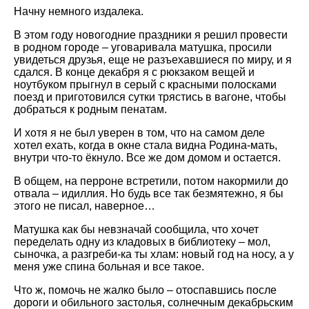
Начну немного издалека.
В этом году новогодние праздники я решил провести
в родном городе – уговаривала матушка, просили
увидеться друзья, еще не разъехавшиеся по миру, и я
сдался. В конце декабря я с рюкзаком вещей и
ноутбуком прыгнул в серый с красными полосками
поезд и приготовился сутки трястись в вагоне, чтобы
добраться к родным пенатам.
И хотя я не был уверен в том, что на самом деле
хотел ехать, когда в окне стала видна Родина-мать,
внутри что-то ёкнуло. Все же дом домом и остается.
В общем, на перроне встретили, потом накормили до
отвала – идиллия. Но будь все так безмятежно, я бы
этого не писал, наверное…
Матушка как бы невзначай сообщила, что хочет
переделать одну из кладовых в библиотеку – мол,
сыночка, а разгреби-ка ты хлам: новый год на носу, а у
меня уже спина больная и все такое.
Что ж, помочь не жалко было – отоспавшись после
дороги и обильного застолья, солнечным декабрьским