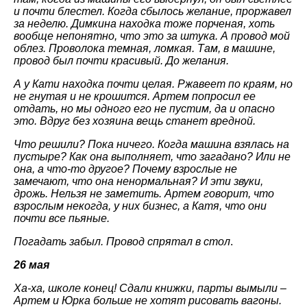
и почти блестел. Когда сбылось желание, проржавел
за неделю. Димкина находка тоже порченая, хоть
вообще непонятно, что это за штука. А провод мой
облез. Проволока темная, ломкая. Там, в машине,
провод был почти красивый. До желания.
А у Кати находка почти целая. Ржавеет по краям, но
не гнутая и не крошится. Артем попросил ее
отдать, но мы одного его не пустим, да и опасно
это. Вдруг без хозяина вещь станет вредной.
Что решили? Пока ничего. Когда машина взялась на
пустыре? Как она выполняет, что загадано? Или не
она, а что-то другое? Почему взрослые не
замечают, что она ненормальная? И эти звуки,
дрожь. Нельзя не заметить. Артем говорит, что
взрослым некогда, у них бизнес, а Катя, что они
почти все пьяные.
Погадать забыл. Провод спрятал в стол
.
26 мая
Ха-ха, школе конец! Сдали книжки, парты вымыли –
Артем и Юрка больше не хотят рисовать вагоны.