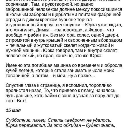
сорняками. Там, в рукотворной, но давно
заброшенной человеком долине между покосившимся
школьным забором и щербатыми плитами фабричной
ограды в диком крепком бурьяне торчал
изуродованный корпус легковушки – Юрка утверждал,
что «жигуля», Димка – «запорожца», а Федор – что
вообще «трабанта». Без мотора, колес, одной двери,
с промятой внутрь крышей и свороченным вбок задом
– печальный и жутковатый скелет когда-то живой и
нужной машины. Юрка говорил, там и внутри скелет,
человеческий, но врал, конечно, это же Юрка.
Именно эта погибшая машина со временем и обросла
кучей легенд, которые стали занимать мысли моих
товарищей, а потом – и мои. Ну а позже…
Опустив глаза к странице, я вспомнил, торопливо
пролистал назад. То, что привело к плану, началось
чуть раньше, хоть байки о зоне я узнал за пару лет до
того. Вот!
15 мая
Субботник, палец. Стать «ведром» не удалось,
Юрка перехватил. За это обкидан – будет знать,