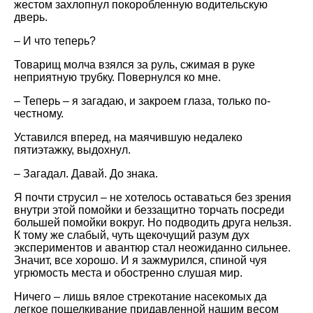
жестом захлопнул покоробленную водительскую
дверь.
– И что теперь?
Товарищ молча взялся за руль, сжимая в руке
неприятную трубку. Повернулся ко мне.
– Теперь – я загадаю, и закроем глаза, только по-
честному.
Уставился вперед, на маячившую недалеко
пятиэтажку, выдохнул.
– Загадал. Давай. До знака.
Я почти струсил – не хотелось оставаться без зрения
внутри этой помойки и беззащитно торчать посреди
большей помойки вокруг. Но подводить друга нельзя.
К тому же слабый, чуть щекочущий разум дух
экспериментов и авантюр стал неожиданно сильнее.
Значит, все хорошо. И я зажмурился, спиной чуя
угрюмость места и обостренно слушая мир.
Ничего – лишь вялое стрекотание насекомых да
легкое пощелкивание придавленной нашим весом