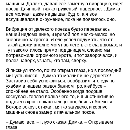
машины. Далеко, давая еле заметную вибрацию, идет
поезд. Длинный, тяжко груженый, наверное… Димка
все молчал, даже не дышал будто, а я все
вслушивался в окружение, пока не появилось оно.
Вибрация от далекого поезда будто передалась
нашей недомашине, и кривой пол мелко-мелко, но
энергично затрясся. Я еле успел подумать, что от
такой дрожи вполне могут вылететь стекла в домах, и
тут заколотилось прямо под днищем, словно мы
потревожили огромного крота, и тот заворочался, и
полез наверх, узнать, кто там, сверху.
Я пискнул что-то, почти открыл глаза, но в последний
миг устыдился – Димка-то молчит и не дернется!
Заставив себя успокоиться, вообразил, что еду по
ухабам в нашем раздолбанном троллейбусе –
спокойнее не стало. Особенно когда подошв
коснулась теплая волна чего-то, и я инстинктивно
поджал в кроссовках пальцы ног, боясь обжечься.
Вскоре вокруг, стихая, мягко загудело, и корпус
машины снова замер в печальном покое.
– Думаю, все, – глухо сказал Димка. – Открываем
глаза.