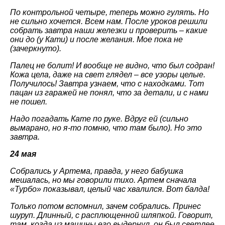
По контрольной четыре, теперь можно гулять. Но
не сильно хочется. Всем нам. После уроков решили
собрать завтра наши железки и проверить – какие
они до (у Кати) и после желания. Мое пока не
(зачеркнуто).
Палец не болит! И вообще не видно, что был содран!
Кожа цела, даже на свет глядел – все узоры целые.
Получилось! Завтра узнаем, что с находками. Тот
пацан из гаражей не понял, что за детали, и с нами
не пошел.
Надо погадать Кате по руке. Вдруг ей (сильно
вымарано, но я-то помню, что там было). Но это
завтра.
24 мая
Собрались у Артема, правда, у него бабушка
мешалась, но мы говорили тихо. Артем сначала
«Турбо» показывал, целый час хвалился. Вот балда!
Только потом вспомнил, зачем собрались. Принес
шуруп. Длинный, с расплющенной шляпкой. Говорит,
там, когда из машины его выдернул, он был светлее