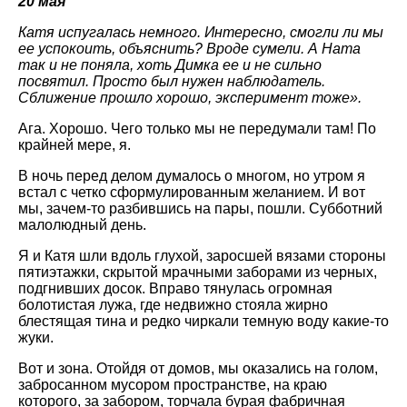
20 мая
Катя испугалась немного. Интересно, смогли ли мы
ее успокоить, объяснить? Вроде сумели. А Ната
так и не поняла, хоть Димка ее и не сильно
посвятил. Просто был нужен наблюдатель.
Сближение прошло хорошо, эксперимент тоже».
Ага. Хорошо. Чего только мы не передумали там! По
крайней мере, я.
В ночь перед делом думалось о многом, но утром я
встал с четко сформулированным желанием. И вот
мы, зачем-то разбившись на пары, пошли. Субботний
малолюдный день.
Я и Катя шли вдоль глухой, заросшей вязами стороны
пятиэтажки, скрытой мрачными заборами из черных,
подгнивших досок. Вправо тянулась огромная
болотистая лужа, где недвижно стояла жирно
блестящая тина и редко чиркали темную воду какие-то
жуки.
Вот и зона. Отойдя от домов, мы оказались на голом,
забросанном мусором пространстве, на краю
которого, за забором, торчала бурая фабричная