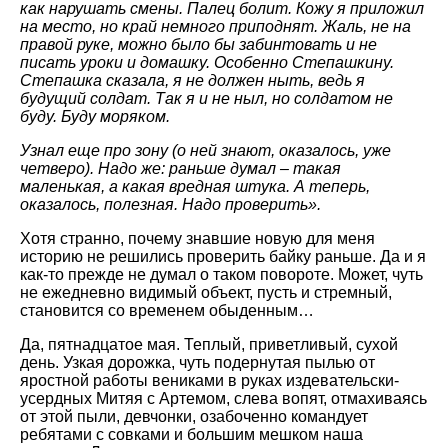
как нарушать смены. Палец болит. Кожу я приложил
на место, но край немного приподнят. Жаль, не на
правой руке, можно было бы забинтовать и не
писать уроки и домашку. Особенно Степашкину.
Степашка сказала, я не должен ныть, ведь я
будущий солдат. Так я и не ныл, но солдатом не
буду. Буду моряком.
Узнал еще про зону (о ней знают, оказалось, уже
четверо). Надо же: раньше думал – такая
маленькая, а какая вредная штука. А теперь,
оказалось, полезная. Надо проверить».
Хотя странно, почему знавшие новую для меня
историю не решились проверить байку раньше. Да и я
как-то прежде не думал о таком повороте. Может, чуть
не ежедневно видимый объект, пусть и стремный,
становится со временем обыденным…
Да, пятнадцатое мая. Теплый, приветливый, сухой
день. Узкая дорожка, чуть подернутая пылью от
яростной работы вениками в руках издевательски-
усердных Митяя с Артемом, слева вопят, отмахиваясь
от этой пыли, девчонки, озабоченно командует
ребятами с совками и большим мешком наша