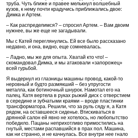
труба. Чуть ближе и правее мелькнул волшебный
кузов, к нему почти крадучись приближались двое:
Димка и Артем.
– Как распределимся? – спросил Артем. – Вам двоим
нужнее, вы же еще не загадывали.
Мы с Катей переглянулись. Ей все было рассказано
недавно, и она, видно, еще сомневалась.
– Ладно, мы же для опыта. Хватай кто что! –
скомандовал Димка, и мы атаковали «запорожец»
всей гурьбой.
Я выдернул из глазницы машины провод, какой-то
неровный и будто размякший – без упругости
металла, как ботиночный шнурок. Намотал его на
палец. Катя вертела в руках рыжий диск с отверстием
в середине и зубчатыми краями – вроде пластинки
трансформатора. Решили, что за руль сяду я, а Катя
рядом, на оставшееся сиденье. Втискиваться в
дрянной салон ей явно не хотелось, но любопытство
победило. Пацаны неприхотливо примостились на
гнутый, местами распавшийся в прах пол. Машина,
как ни странно, и не качнулась. Все внутри нее гнало