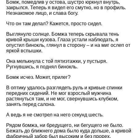
Бомж, помедлив у остова, шустро юркнул внутрь,
закрылся. Теперь я видел его смутно, но в профиль.
Незнакомое лицо, и слава богу.
Что он там делал? Кажется, просто сидел.
Выглянуло солнце. Бомжа теперь скрывала тень
кривой крыши кузова. Глаза устали наблюдать, я
опустил бинокль, глянул в сторону – и на миг ослеп от
яркой вспышки.
Она мелькнула с той пятиэтажки, у пустыря.
Ругнувшись, я поднял бинокль.
Бомж исчез. Может, прилег?
В оптику удалось разглядеть руль и кривые спинки
передних сидений. Не мог взрослый мужчина
растянуться там, и не мог, свернувшись клубком,
занять перед салона.
А ведь я не смотрел на него секунд шесть.
Рядом бомжа, ни бредущего, ни бегущего не было.
Бежать до ближнего дома было куда дольше, а кривой
фабричный забор был высоким и без прорех.