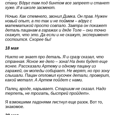
стану. Вдруг там под бинтом все запреет и станет
хуже. И в школе засмеют.
Ночью. Как стемнело, звонил Димка. Он прав. Нужен
новый опыт, а то так и не поймем – вдруг с
математикой просто совпало. Завтра он покажет
деталь пацанам в гаражах и дяде Толе – они точно
скажут, что это. Да если и не скажут, эксперимент
состоится. Скорее бы!
18 мая
Никто не знает про деталь. Я и сразу сказал, что
странная. Ясное же дело – зона! На днях будет еще
яснее. Рассказали Артему и одному пацану из
гаражей, он мопеды собирает. Не верят, но про зону
слышали. Пацан отломил кусочек детали, проверит,
какой металл. А Артем пойдет с нами.
Палец, вроде, нарывает. Старшим не сказал. Надо
терпеть, не трогать, быстрей пройдет».
Я взмокшими ладонями листнул еще разок. Вот то,
знакомое.