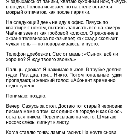
Я задыхаюсь от паники, хватаю кухонный нож, тычусь
в воздух. Голова исчезает, но на стене остаётся
мокрый отпечаток, как после парилки.
На следующий день не иду в офис. Пячусь по
квартире с ножом, пытаясь записать всё на камеру.
Чайник звенит как гробовой колокол. Отражение в
экране телевизора показывает, как сзади скользит
чужая тень — но поворачиваюсь, и пусто.
Телефон дребезжит. Смс от мамы: «Сынок, всё ли
хорошо? Я жду твоего звонка.»
Пальцы дрожат. Я нажимаю вызов. В трубке долгие
гудки. Раз, два, три… Никто. Потом тональные гудки
пропадают, и женский голос: «Абонент временно
недоступен».
Понимаю: поздно.
Вечер. Сажусь за стол. Достаю тот старый черновик
письма маме о том, как одинок в городе и как боюсь
остаться никем. Переписываю на чисто. Шмыгаю
носом: слёзы липнут к листу.
Когда ставлю точку, лампы гаснут. На ноуте снова