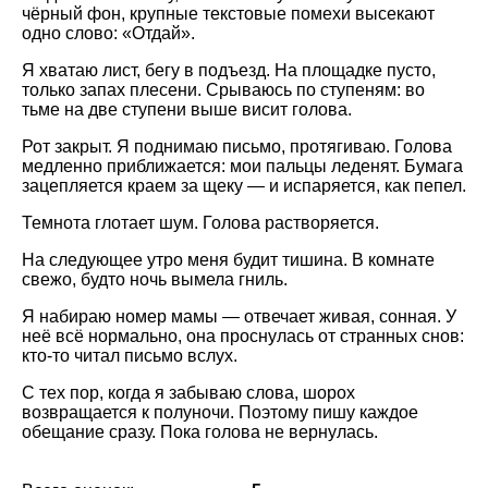
чёрный фон, крупные текстовые помехи высекают
одно слово: «Отдай».
Я хватаю лист, бегу в подъезд. На площадке пусто,
только запах плесени. Срываюсь по ступеням: во
тьме на две ступени выше висит голова.
Рот закрыт. Я поднимаю письмо, протягиваю. Голова
медленно приближается: мои пальцы леденят. Бумага
зацепляется краем за щеку — и испаряется, как пепел.
Темнота глотает шум. Голова растворяется.
На следующее утро меня будит тишина. В комнате
свежо, будто ночь вымела гниль.
Я набираю номер мамы — отвечает живая, сонная. У
неё всё нормально, она проснулась от странных снов:
кто‑то читал письмо вслух.
С тех пор, когда я забываю слова, шорох
возвращается к полуночи. Поэтому пишу каждое
обещание сразу. Пока голова не вернулась.