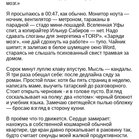
мозг.»
Я просыпаюсь в 00:47, как обычно. Монитор ноута —
ночник, вентилятор — метроном, тараканы в
парадной — стадо мини‑лошадей. Вселенная Уфы
спит, а копирайтер Ильнур Сабиров — нет. Надо
сдавать слоганы для энергетика «TORP». «Заряди
мозг», «не дай сдохнуть на работе» — тупо. Чайник
шипит; я залипаю в белое шумящее окно Word,
стараясь не слышать психованный свист трамвая за
домом.
Сорок минут луплю клаву впустую. Мысль — кандалы.
Я три раза обещал себе: после дедлайна сяду за
роман. Простой план: хотя бы пять страниц в неделю,
написать маме, выучить татарский до разговорного.
Стоит открыть черновик ‑ и в голове пусто. Взгляд
соскальзывает на полку: два «потом»: черный блокнот
и учебник языка. Замечаю светящейся пылью обложку
— бросаю взгляд в сторону кухни.
В проёме что‑то движется. Сердце замирает:
нахожусь в собственной кошмарной обычной
квартире, где кран давно прокапывает в раковину так,
будто считает секунды моей жалкой продуктивности.