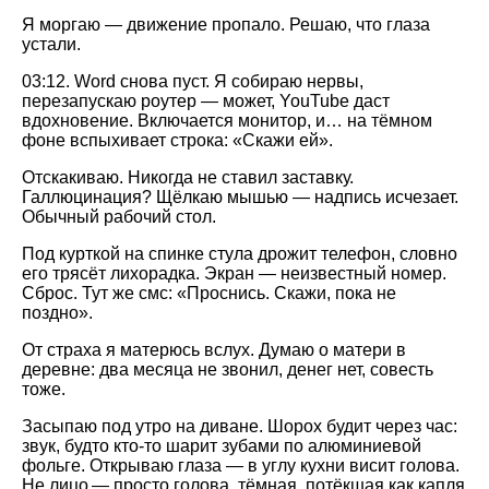
Я моргаю — движение пропало. Решаю, что глаза
устали.
03:12. Word снова пуст. Я собираю нервы,
перезапускаю роутер — может, YouTube даст
вдохновение. Включается монитор, и… на тёмном
фоне вспыхивает строка: «Скажи ей».
Отскакиваю. Никогда не ставил заставку.
Галлюцинация? Щёлкаю мышью — надпись исчезает.
Обычный рабочий стол.
Под курткой на спинке стула дрожит телефон, словно
его трясёт лихорадка. Экран — неизвестный номер.
Сброс. Тут же смс: «Проснись. Скажи, пока не
поздно».
От страха я матерюсь вслух. Думаю о матери в
деревне: два месяца не звонил, денег нет, совесть
тоже.
Засыпаю под утро на диване. Шорох будит через час:
звук, будто кто‑то шарит зубами по алюминиевой
фольге. Открываю глаза — в углу кухни висит голова.
Не лицо — просто голова, тёмная, потёкшая как капля