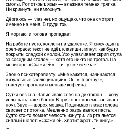
смолы. Рот открыт, язык — влажная тёмная тряпка.
Ни крикнуть, ни вздохнуть.
Дёргаюсь — глаз нет, но ощущаю, что она смотрит
именно на меня. В груди ток.
Я моргаю, и голова пропадает.
На работе пусто, коллеги на удалёнке. Я сижу один в
open-space: текст не идёт, клавиши липнут, как будто
покрыты сладкой смолой. Ухо улавливает скрип стула
за соседним столом — хотя его никто не трогал. На
мониторе: «Скажи ей» — и тут же исчезает.
Звоню психотерапевту: «Мне кажется, начинаются
визуальные галлюцинации». Он: «Перегруз», —
советует прогулку и меньше кофеина.
Сутки без сна. Записываю себя на диктофон — хочу
услышать, как я брежу. В три сорок восемь засыпает
ноут. Звук — шорох мешка. Поднимаю глаза: голова
свисает с потолка. Медленно разрывается пасть,
будто кто‑то ломает челюсть изнутри. Из рта льётся
сиплый шёпот: «Скажи ей. Хватит жрать тишину.»