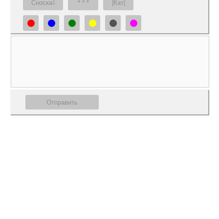
Сноска
* * *
|Кат|
1