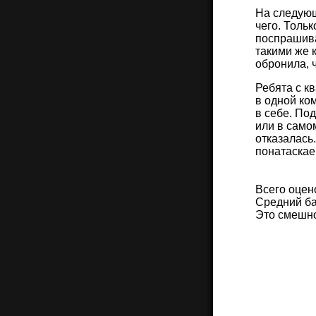
На следующ
чего. Тольк
поспрашива
такими же 
обронила, ч
Ребята с к
в одной ком
в себе. Под
или в само
отказалась
понатаскае
Всего оцен
Средний ба
Это смешн