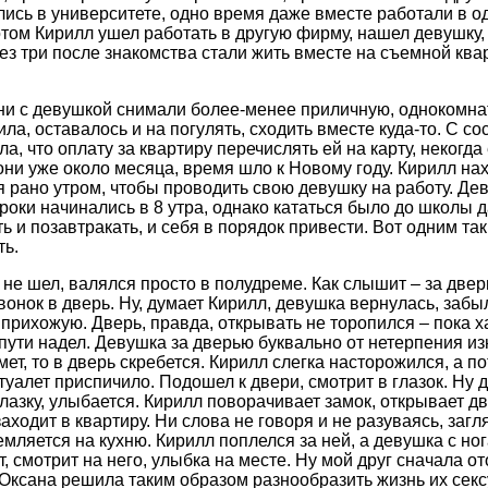
лись в университете, одно время даже вместе работали в о
том Кирилл ушел работать в другую фирму, нашел девушку, и
ез три после знакомства стали жить вместе на съемной кв
ни с девушкой снимали более-менее приличную, однокомнат
ла, оставалось и на погулять, сходить вместе куда-то. С с
ла, что оплату за квартиру перечислять ей на карту, некогд
они уже около месяца, время шло к Новому году. Кирилл нах
 рано утром, чтобы проводить свою девушку на работу. Де
роки начинались в 8 утра, однако кататься было до школы д
ть и позавтракать, и себя в порядок привести. Вот одним т
ть.
 не шел, валялся просто в полудреме. Как слышит – за двер
вонок в дверь. Ну, думает Кирилл, девушка вернулась, забы
 прихожую. Дверь, правда, открывать не торопился – пока х
 пути надел. Девушка за дверью буквально от нетерпения из
ет, то в дверь скребется. Кирилл слегка насторожился, а п
туалет приспичило. Подошел к двери, смотрит в глазок. Ну да
лазку, улыбается. Кирилл поворачивает замок, открывает дв
аходит в квартиру. Ни слова не говоря и не разуваясь, загл
емляется на кухню. Кирилл поплелся за ней, а девушка с н
т, смотрит на него, улыбка на месте. Ну мой друг сначала о
, Оксана решила таким образом разнообразить жизнь их секс