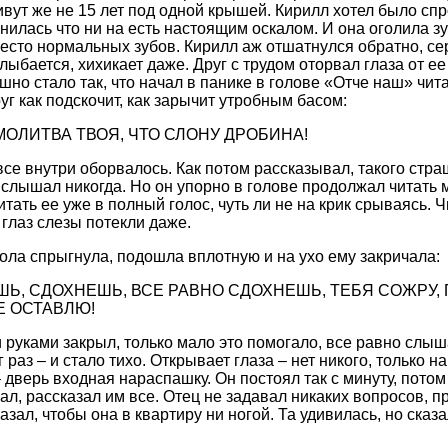
вут же не 15 лет под одной крышей. Кирилл хотел было спро
нилась что ни на есть настоящим оскалом. И она оголила 
есто нормальных зубов. Кирилл аж отшатнулся обратно, се
лыбается, хихикает даже. Друг с трудом оторвал глаза от ее
шно стало так, что начал в панике в голове «Отче наш» читат
уг как подскочит, как зарычит утробным басом:
 МОЛИТВА ТВОЯ, ЧТО СЛОНУ ДРОБИНА!
се внутри оборвалось. Как потом рассказывал, такого страш
 слышал никогда. Но он упорно в голове продолжал читать м
итать ее уже в полный голос, чуть ли не на крик срываясь. Ч
 глаз слезы потекли даже.
тола спрыгнула, подошла вплотную и на ухо ему закричала:
ШЬ, СДОХНЕШЬ, ВСЕ РАВНО СДОХНЕШЬ, ТЕБЯ СОЖРУ, 
Е ОСТАВЛЮ!
 руками закрыл, только мало это помогало, все равно слыш
 раз – и стало тихо. Открывает глаза – нет никого, только 
– дверь входная нараспашку. Он постоял так с минуту, пото
ал, рассказал им все. Отец не задавал никаких вопросов, п
азал, чтобы она в квартиру ни ногой. Та удивилась, но сказ