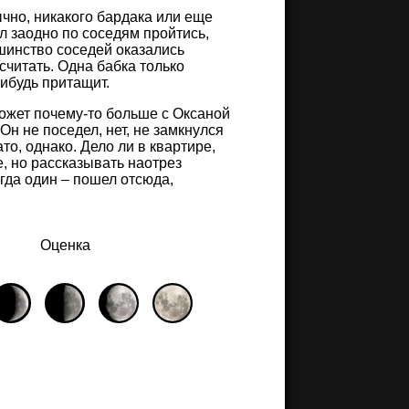
ычно, никакого бардака или еще
ил заодно по соседям пройтись,
ьшинство соседей оказались
читать. Одна бабка только
нибудь притащит.
может почему-то больше с Оксаной
Он не поседел, нет, не замкнулся
ато, однако. Дело ли в квартире,
е, но рассказывать наотрез
егда один – пошел отсюда,
Оценка