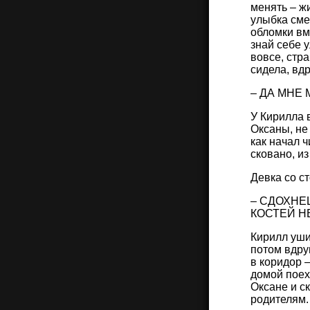
менять – жи
улыбка сме
обломки вм
знай себе у
вовсе, стра
сидела, вдр
– ДА МНЕ
У Кирилла в
Оксаны, не
как начал ч
сковано, из
Девка со с
– СДОХНЕ
КОСТЕЙ Н
Кирилл уши
потом вдруг
в коридор 
домой поех
Оксане и ск
родителям.