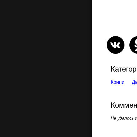
Категор
Крипи
Д
Коммен
Не удалось 