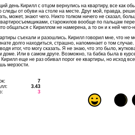
ий день Кирилл с отцом вернулись на квартиру, все как об
о следы от обуви на столе на месте. Друг мой, правда, реш
ть, может, знают чего. Никто толком ничего не сказал, бол
квартиросъемщиками, старожилов вообще по пальцам перес
то общаться с Кириллом не намерена, а то он и к ней чего-
вартиры съехали и разошлись. Кирилл говорил мне, что не 
нате долго находиться, страшно, напоминает о том случае. 
водя итог, что могу сказать. Я не знаю, что это было, жутков
м доме. Или в самом друге. Возможно, та бабка была в курс
. Кирилл еще не раз обивал порог ее квартиры, но исход вс
шь мерзости.
ок:
7
лл:
3.43
о:
3