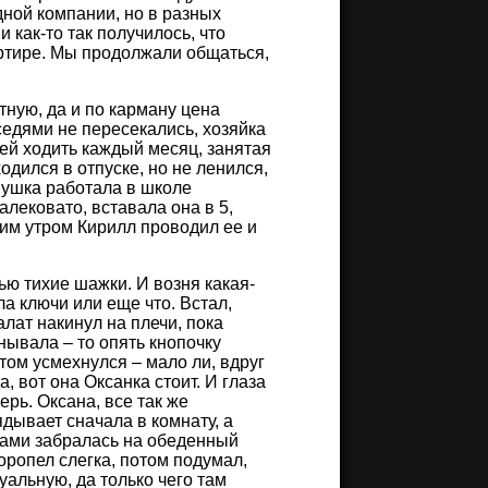
дной компании, но в разных
 как-то так получилось, что
артире. Мы продолжали общаться,
ную, да и по карману цена
оседями не пересекались, хозяйка
а ей ходить каждый месяц, занятая
одился в отпуске, но не ленился,
вушка работала в школе
алековато, вставала она в 5,
аким утром Кирилл проводил ее и
ью тихие шажки. И возня какая-
ла ключи или еще что. Встал,
алат накинул на плечи, пока
нывала – то опять кнопочку
отом усмехнулся – мало ли, вдруг
, вот она Оксанка стоит. И глаза
ерь. Оксана, все так же
ядывает сначала в комнату, а
огами забралась на обеденный
торопел слегка, потом подумал,
уальную, да только чего там