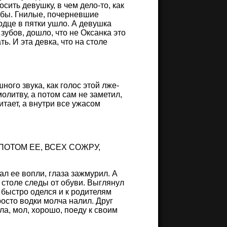
сить девушку, в чем дело-то, как
зубы. Гнилые, почерневшие
рдце в пятки ушло. А девушка
 зубов, дошло, что не Оксанка это
ь. И эта девка, что на столе
ного звука, как голос этой лже-
олитву, а потом сам не заметил,
итает, а внутри все ужасом
ПОТОМ ЕЕ, ВСЕХ СОЖРУ,
ал ее вопли, глаза зажмурил. А
на столе следы от обуви. Выглянул
м быстро оделся и к родителям
росто водки молча налил. Друг
ала, мол, хорошо, поеду к своим