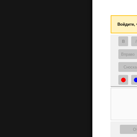
Войдите,
B
I
Вправо
Сноска