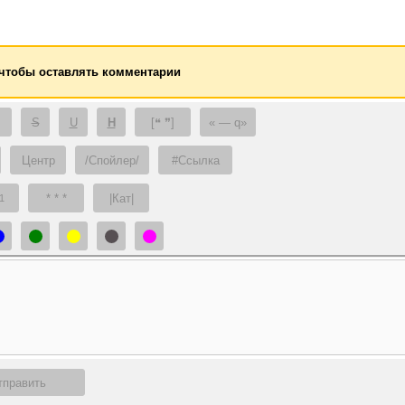
 чтобы оставлять комментарии
S
U
H
[❝ ❞]
— q
Центр
/Спойлер/
#Ссылка
* * *
|Кат|
1