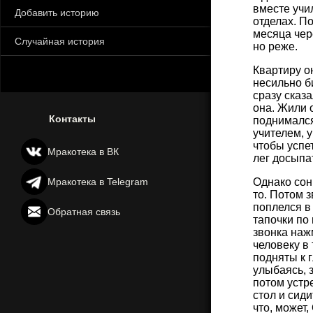
вместе учи
Добавить историю
отделах. По
месяца чер
Случайная история
но реже.
Квартиру о
несильно би
сразу сказа
она. Жили 
Контакты
поднимался
учителем, у
чтобы успе
Мракотека в ВК
лег досыпа
Мракотека в Telegram
Однако сон
то. Потом з
поплелся в
Обратная связь
тапочки по
звонка нажм
человеку в 
подняты к г
улыбаясь, з
потом устр
стол и сиди
что, может