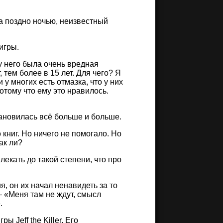
а поздно ночью, неизвестный
игры.
 у него была очень вредная
 тем более в 15 лет. Для чего? Я
 у многих есть отмазка, что у них
потому что ему это нравилось.
тановилась всё больше и больше.
 книг. Но ничего не помогало. Но
ак ли?
лекать до такой степени, что про
я, он их начал ненавидеть за то
— «Меня там не ждут, смысл
.
 Jeff the Killer. Его