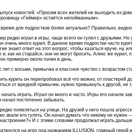
ыпуск новостей: «Просим всех жителей не выходить из дом
прозвищу «Геймер» остаётся непойманным».
 время для подростков более актуально? Правильно, видео
ер редко играл в игры, чаще всего он гулял с друзьями. Но
н очень много курил. В данное время подростки часто курят,
ие знают ответ на этот вопрос: чтобы казаться круче, ну, или
и, как ни старайся, они не могут бросить. Алекс же курил, 
он примерно около пачки в день.
с лет с восьми, привычка и классное чувство с возрастом с
ить курить он перепробовал всё что можно, от пластерей до
иться от вредной привычки, нужно привыкнуть к другой, не т
начать играть. Играл он много и часто. Игры его начали зав
н начал постепенно забывать.
редко появляться на улице. На друзей у него пошла агресси
дко звали его гулять. Он начал думать что никому не нужен 
 настроение?» И с этими словами продолжал играть дальше
аткнулся на игру под названием ILLUSION, главный герой игры