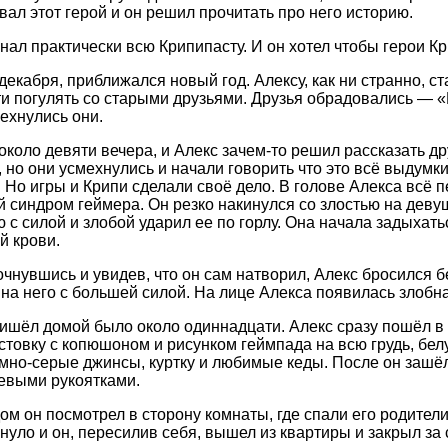
вал этот герой и он решил прочитать про него историю.
знал практически всю Крипипасту. И он хотел чтобы герои 
декабря, приближался новый год. Алексу, как ни странно, ст
и погулять со старыми друзьями. Друзья обрадовались — «
мехнулись они.
около девяти вечера, и Алекс зачем-то решил рассказать 
, но они усмехнулись и начали говорить что это всё выдумк
. Но игры и Крипи сделали своё дело. В голове Алекса всё 
 синдром геймера. Он резко накинулся со злостью на девуш
ю с силой и злобой ударил ее по горлу. Она начала задыхать
й крови.
очнувшись и увидев, что он сам натворил, Алекс бросился 
на него с большей силой. На лице Алекса появилась злобн
ришёл домой было около одиннадцати. Алекс сразу пошёл в
стовку с копюшоном и рисунком геймпада на всю грудь, бел
ёмно-серые джинсы, куртку и любимые кеды. После он зашёл
евыми рукоятками.
ом он посмотрел в сторону комнаты, где спали его родители
кнуло и он, пересилив себя, вышел из квартиры и закрыл за 