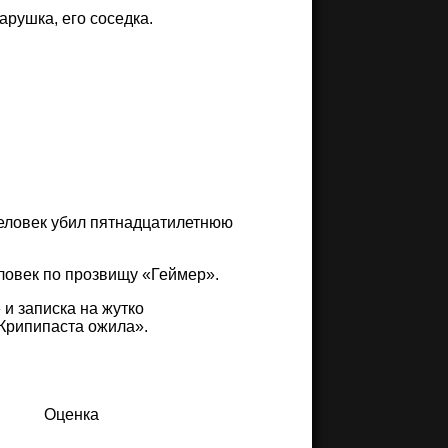
арушка, его соседка.
человек убил пятнадцатилетнюю
еловек по прозвищу «Геймер».
и записка на жутко
 Крипипаста ожила».
Оценка