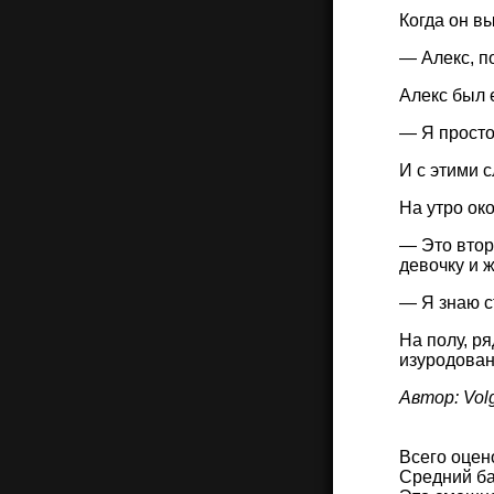
Когда он в
— Алекс, п
Алекс был е
— Я просто
И с этими 
На утро ок
— Это втор
девочку и 
— Я знаю с
На полу, р
изуродован
Автор: Volg
Всего оцен
Средний ба