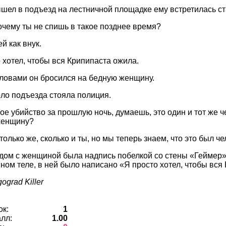
ышел в подъезд на лестничной площадке ему встретилась ст
очему ты не спишь в такое позднее время?
й как внук.
 хотел, чтобы вся Крипипаста ожила.
словами он бросился на бедную женщину.
оло подъезда стояла полиция.
ое убийство за прошлую ночь, думаешь, это один и тот же 
женщину?
только же, сколько и ты, но мы теперь знаем, что это был ч
ядом с женщиной была надпись побелкой со стены «Геймер» 
ном теле, в ней было написано «Я просто хотел, чтобы вся
ograd Killer
ок:
1
лл:
1.00