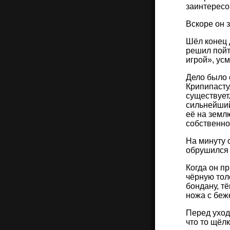
заинтересо
Вскоре он 
Шёл конец 
решил пойт
игрой», ус
Дело было 
Крипипасту
существует
сильнейший
её на земл
собственно
На минуту 
обрушился 
Когда он п
чёрную тол
бондану, т
ножа с беж
Перед уход
что то щёл