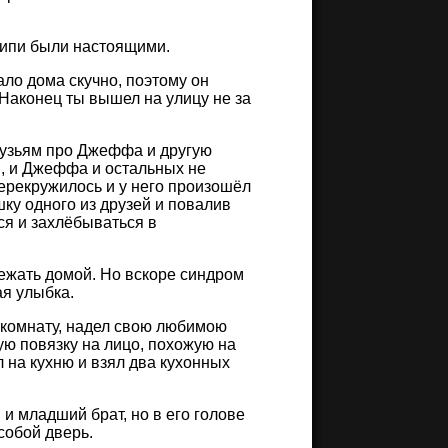
Крипи были настоящими.
ало дома скучно, поэтому он
Наконец ты вышел на улицу не за
друзьям про Джеффа и другую
и, и Джеффа и остальных не
перекружилось и у него произошёл
ку одного из друзей и повалив
ся и захлёбываться в
бежать домой. Но вскоре синдром
ая улыбка.
 комнату, надел свою любимою
ую повязку на лицо, похожую на
 на кухню и взял два кухонных
 и младший брат, но в его голове
собой дверь.