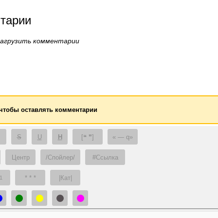
тарии
загрузить комментарии
 чтобы оставлять комментарии
S
U
H
[❝ ❞]
— q
Центр
/Спойлер/
#Ссылка
* * *
|Кат|
1