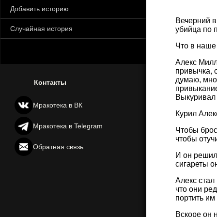
Добавить историю
Вечерний в
Случайная история
убийца по 
Что в наше
Алекс Милл
привычка, о
думаю, мног
Контакты
привыкание 
Выкуривал 
Мракотека в ВК
Курил Алек
Мракотека в Telegram
Чтобы брос
чтобы отуч
Обратная связь
И он решил 
сигареты о
Алекс стал 
что они ре
портить им
Вскоре он н