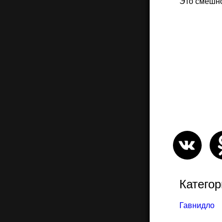
Это смешн
Категор
Гавнидло