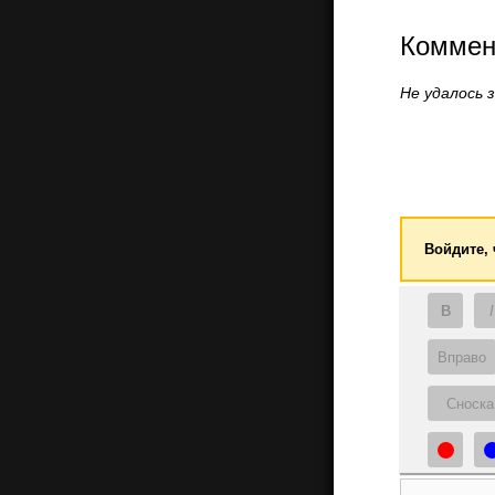
Коммен
Не удалось 
Войдите,
B
I
Вправо
Сноска