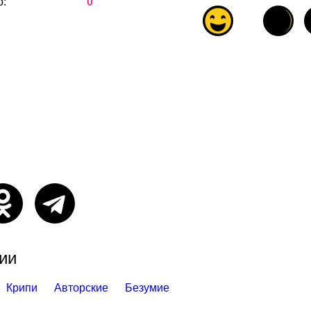
о:
0
ии
Крипи
Авторские
Безумие