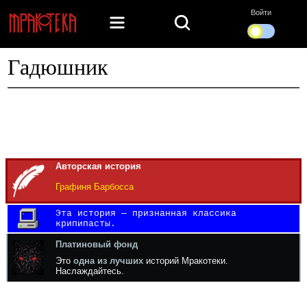
Войти
Гадюшник
Авторская история
Графиня Барбосса
Эта история — признанная классика
крипипасты.
Платиновый фонд
Это
одна из лучших
историй Мракотеки.
Наслаждайтесь.