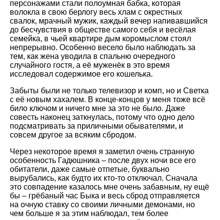
персонажами стали полоумная бабка, которая
волокла в свою берлогу весь хлам с окрестных
свалок, мрачный мужик, каждый вечер напивавшийся
до бесчувствия в обществе самого себя и весёлая
семейка, в чьей квартире дым коромыслом стоял
непрерывно. Особенно весело было наблюдать за
тем, как жена уводила в спальню очередного
случайного гостя, а её муженёк в это время
исследовал содержимое его кошелька.
Забыты были не только телевизор и комп, но и Светка
с её новым хахалем. В конце-концов у меня тоже всё
било ключом и ничего мне за это не было. Даже
совесть наконец заткнулась, потому что одно дело
подсматривать за приличными обывателями, и
совсем другое за всяким сбродом.
Через некоторое время я заметил очень странную
особенность Гадюшника – после двух ночи все его
обитатели, даже самые отпетые, буквально
вырубались, как будто их кто-то отключал. Сначала
это совпадение казалось мне очень забавным, ну ещё
бы – грёбаный час Быка и весь сброд отправляется
на очную ставку со своими личными демонами, но
чем больше я за этим наблюдал, тем более