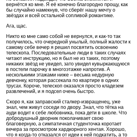
вернётся ко мне. Я её конечно благородно прощу, как
бы случайно намекнув, что сберёг нашу мечту о
звёздах и всей остальной сопливой романтике.
Ага, щас.
Никто ко мне само собой не вернулся, и как-то так
получилось, что очередной унылый, полный жалости к
самому себе вечер я решил посвятить освоению
телескопа. Последовательные люди в таких случаях
читают инструкцию, но я был не из таких, поэтому
никаких звёзд не увидел, зато увидел кувыркающуюся
в постели парочку в многоэтажке напротив. А
несколькими этажами ниже – весьма недурную
девчонку, которая рассекала по квартире в одних
трусах. Короче, телескоп оказался просто кладезем
развлечений, и я подсел очень быстро.
Скоро я, как заправский сталкер-извращенец, уже
знал, чем живут соседи по двору. Знал, что тётка на
ауди водит к себе любовника, пока дети в школе. Что
добродушный дворник поколачивает свою
благоверную, а симпатичная студенточка коротает
вечера за просмотром хардкорного хентая. Хорошо,
что я когда-то отказался от идеи к ней подкатить, а то