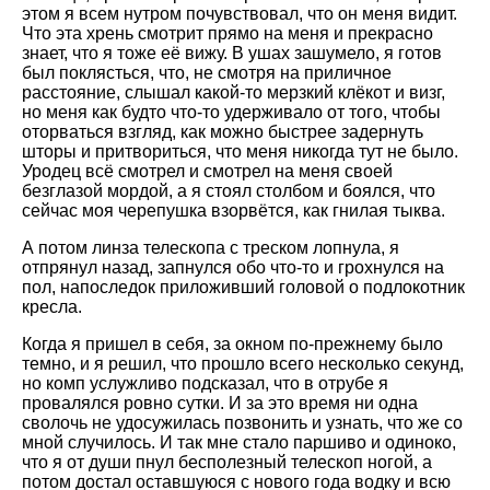
этом я всем нутром почувствовал, что он меня видит.
Что эта хрень смотрит прямо на меня и прекрасно
знает, что я тоже её вижу. В ушах зашумело, я готов
был поклясться, что, не смотря на приличное
расстояние, слышал какой-то мерзкий клёкот и визг,
но меня как будто что-то удерживало от того, чтобы
оторваться взгляд, как можно быстрее задернуть
шторы и притвориться, что меня никогда тут не было.
Уродец всё смотрел и смотрел на меня своей
безглазой мордой, а я стоял столбом и боялся, что
сейчас моя черепушка взорвётся, как гнилая тыква.
А потом линза телескопа с треском лопнула, я
отпрянул назад, запнулся обо что-то и грохнулся на
пол, напоследок приложивший головой о подлокотник
кресла.
Когда я пришел в себя, за окном по-прежнему было
темно, и я решил, что прошло всего несколько секунд,
но комп услужливо подсказал, что в отрубе я
провалялся ровно сутки. И за это время ни одна
сволочь не удосужилась позвонить и узнать, что же со
мной случилось. И так мне стало паршиво и одиноко,
что я от души пнул бесполезный телескоп ногой, а
потом достал оставшуюся с нового года водку и всю