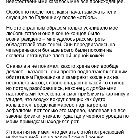
неестественными казалось мне всё происходящее.
Особенно после того, как я начал замечать тени,
снующие по Гадюшнику после «отбоя».
Но это странным образом только усиливало моё
любопытство и оно в конце-концов было
вознаграждено – мне удалось рассмотреть
обладателей этих теней. Они передвигались на
четвереньках и больше всего были похожи на
скелеты, обтянутые плотной черной кожей.
Сначала я не понимал, какого хрена они вообще
делают – казалось, они просто подползают к спящим
обитателям Гадюшника и замирают возле них на
несколько часов, словно впадают в какой-то ступор,
но потом, разобравшись, наконец, с долбаными
настройками телескопа, я смог приблизить картинку и
увидел, что воздух вокруг спящих как будто
колышется, вроде как марево над нагретым
асфальтом, вот только это марево, наплевав на все
законы физики, утекало туда, где у черного уродца по
моим прикидкам находился рот.
Я понятия не имел, что делать с этой потрясающей
информацией, но на всякий случай решил