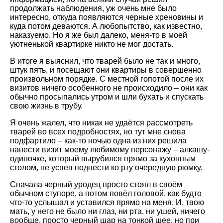
продолжать наблюдения, уж очень мне было
интересно, откуда появляются черные хреновины и
куда потом деваются. А любопытство, как известно,
наказуемо. Но я же был далеко, меня-то в моей
уютненькой квартирке никто не мог достать.
В итоге я выяснил, что тварей было не так и много,
штук пять, и посещают они квартиры в совершенно
произвольном порядке. С местной гопотой после их
визитов ничего особенного не происходило – они как
обычно просыпались утром и шли бухать и спускать
свою жизнь в трубу.
Я очень жалел, что никак не удаётся рассмотреть
тварей во всех подробностях, но тут мне снова
подфартило – как-то ночью одна из них решила
нанести визит моему любимому персонажу – алкашу-
одиночке, который вырубился прямо за кухонным
столом, не успев поднести ко рту очередную рюмку.
Сначала черный уродец просто стоял в своём
обычном ступоре, а потом повёл головой, как будто
что-то услышал и уставился прямо на меня. И, твою
мать, у него не было ни глаз, ни рта, ни ушей, ничего
вообще, просто черный шар на тонкой шее, но при