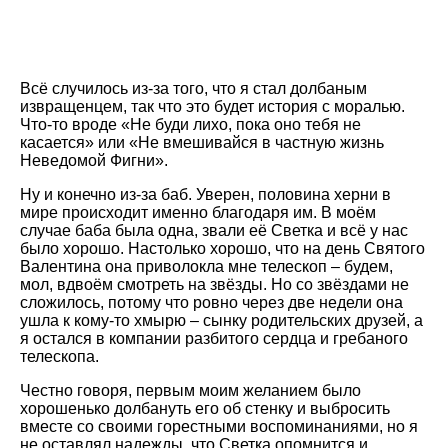
Всё случилось из-за того, что я стал долбаным
извращенцем, так что это будет история с моралью.
Что-то вроде «Не буди лихо, пока оно тебя не
касается» или «Не вмешивайся в частную жизнь
Неведомой Фигни».
Ну и конечно из-за баб. Уверен, половина херни в
мире происходит именно благодаря им. В моём
случае баба была одна, звали её Светка и всё у нас
было хорошо. Настолько хорошо, что на день Святого
Валентина она приволокла мне телескоп – будем,
мол, вдвоём смотреть на звёзды. Но со звёздами не
сложилось, потому что ровно через две недели она
ушла к кому-то хмырю – сынку родительских друзей, а
я остался в компании разбитого сердца и гребаного
телескопа.
Честно говоря, первым моим желанием было
хорошенько долбануть его об стенку и выбросить
вместе со своими горестными воспоминаниями, но я
не оставлял надежды, что Светка опомнится и