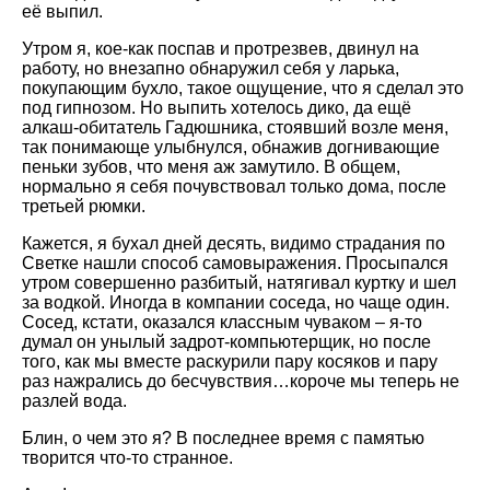
её выпил.
Утром я, кое-как поспав и протрезвев, двинул на
работу, но внезапно обнаружил себя у ларька,
покупающим бухло, такое ощущение, что я сделал это
под гипнозом. Но выпить хотелось дико, да ещё
алкаш-обитатель Гадюшника, стоявший возле меня,
так понимающе улыбнулся, обнажив догнивающие
пеньки зубов, что меня аж замутило. В общем,
нормально я себя почувствовал только дома, после
третьей рюмки.
Кажется, я бухал дней десять, видимо страдания по
Светке нашли способ самовыражения. Просыпался
утром совершенно разбитый, натягивал куртку и шел
за водкой. Иногда в компании соседа, но чаще один.
Сосед, кстати, оказался классным чуваком – я-то
думал он унылый задрот-компьютерщик, но после
того, как мы вместе раскурили пару косяков и пару
раз нажрались до бесчувствия…короче мы теперь не
разлей вода.
Блин, о чем это я? В последнее время с памятью
творится что-то странное.