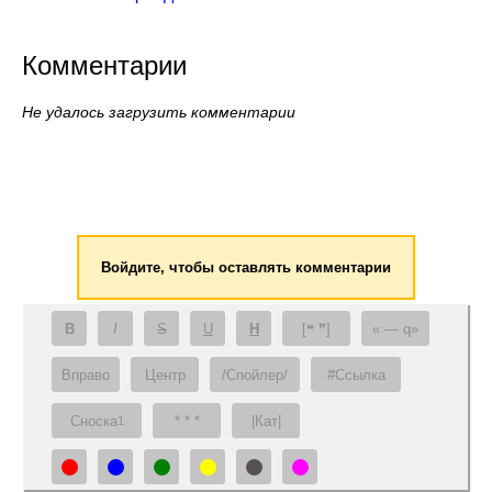
Комментарии
Не удалось загрузить комментарии
Войдите, чтобы оставлять комментарии
B
I
S
U
H
[❝ ❞]
— q
Вправо
Центр
/Спойлер/
#Ссылка
Сноска
* * *
|Кат|
1