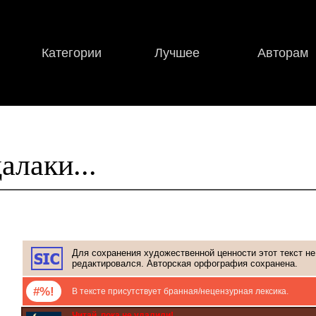
Категории
Лучшее
Авторам
алаки...
Для сохранения художественной ценности этот текст не
редактировался. Авторская орфография сохранена.
#%!
В тексте присутствует бранная/нецензурная лексика.
Читай, пока не удалили!