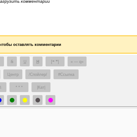
загрузить комментарии
 чтобы оставлять комментарии
S
U
H
[❝ ❞]
— q
Центр
/Спойлер/
#Ссылка
* * *
|Кат|
1