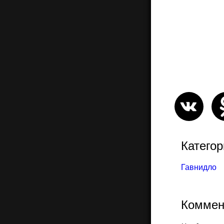
Категор
Гавнидло
Коммен