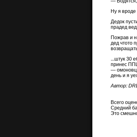
— Водятся, 
Ну я вроде
Дедок пусти
прадед вед
Пожрав и н
дед чтото 
возвращать
...штук 30 
принес ППШ
— омоновцы
день и я уе
Автор: D
Всего оцен
Средний ба
Это смешн