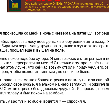
Это действительно ОЧЕНЬ ПЛОХАЯ история, однако её чте
вызвать странное чувство удовлетворения и/или истерическ
предупредили.
я произошла со мной в ночь с четверга на пятницу , вот реш
ибы, пробыл в лесу весь день, к вечеру решил идти назад. 
обираться через чащу трудновато , плюс я жутко хотел срать
ащи , прошел еще и вышел на поле.
ояло некое подобие хутора. Я снял рюкзак и стал рыться в н
к , что я пересрался на месте! Стреляли с хутора , я лёг на
ал этому суке , что сейчас возьму ствол и приду уебу его. Я
ефон, чтобы позвонить ментам , но связи не было.
 траве , незаметно обошел стрелка и встал у него за спиной
бросил своё ружье, я мельком на него взглянул , и офигел 
! Сам же стрелок был дряхлым дедулей . Я спросил , почему
онил голову и был похож на зомбока.
ь , у вас тут и зомбоки водятся ? — спросил я.