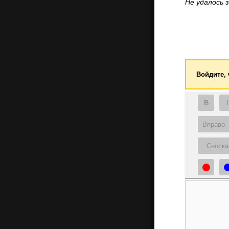
Не удалось 
Войдите,
B
I
Вправо
Сноска