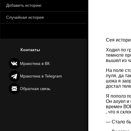
Добавить историю
Случайная история
Сея истори
Контакты
Ходил по гр
темноте пр
вышел из ч
Мракотека в ВК
На поле ст
пуля, да та
Мракотека в Telegram
шока я заор
достал тел
Обратная связь
Я пополз по
Он ахуел и 
времен ВОВ
, что я скл
— Стало быт