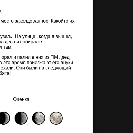
о.
т место заколдованное. Какойто их
зел». На улице , когда я вышел,
ал дела и собирался
л там.
 орал и палил в них из ПМ , дед
в это время приезжают его внуки
риехали. Они были на следующий
бята!
Оценка