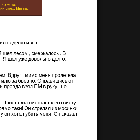
ние может
ий смех. Мы вас
ил поделиться :с
Я шел лесом , смеркалось . В
. Я шел уже довольно долго,
ем. Вдруг , мимо меня пролетела
 землю за бревно. Оправишись от
 и правда взял ПМ в руку , но
. Приставил пистолет к его виску.
прямо таки! Он стрелял из мосинки
 он хотел убить меня. Он сказал