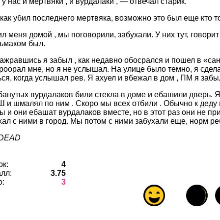
у нас и мертвяки , и вурдалаки , — отвечал старик.
 как убил последнего мертвяка, возможно это был еще кто т
л меня домой , мы поговорили, забухали. У них тут, говори
ьмаком был.
ажравшись я забыл , как недавно обосрался и пошел в «сану
проорал мне, но я не услышал. На улице было темно, я сдел
ся, когда услышал рев. Я ахуел и вбежал в дом , ПМ я забы
ебанутых вурдалаков били стекла в доме и ебашили дверь. Я
 и шмалял по ним . Скоро мы всех отбили . Обычно к деду 
 и они ебашат вурдалаков вместе, но в этот раз они не п
хал с ними в город. Мы потом с ними забухали еще, норм ре
RDEAD
ок:
4
лл:
3.75
о:
3