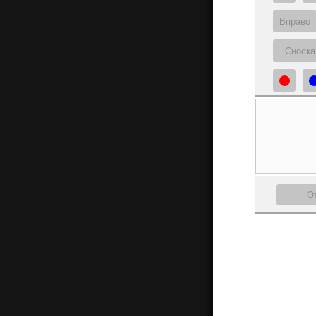
Вправо
Сноска