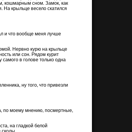
м, кошмарным сном. Замок, как
ся. На крыльце весело скатился
ал и что вообще меня лучше
 домой. Нервно курю на крыльце
ость или сон. Рядом курит
у самого в голове только одна
енника, ну того, что привезли
а, по моему мнению, посмертные,
ста, на гладкой белой
е сколы…