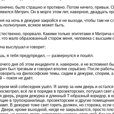
конечно, было страшно и противно. Потом ничего, привык. 
оявился Митрич. Он в морге этом лет, наверное, двадцать пр
ня на ночь в дежурке закройся и не выходи, чтобы там ни с
ь полнолуния, всякое может быть.
естественно, прорвало. Какими только эпитетами я Митрича 
, что мало образованный сторож меня, человека с высшим о
ча выслушал и говорит:
шь, я тебя предупредил, — развернулся и пошёл.
бочего дня об этом инциденте я, наверное, и не вспомнил б
трич был трезвым и говорил вполне серьёзно. После работ
говорить на философские темы, сидим в дежурке, спорим, а
 – покоя не даёт.
ером мой собеседник ушёл. Я запер за ним дверь и осталс
посмотрел, всё ли в порядке в прозекторских, потушил свет 
ая дверь, рядом дежурка и длинный Т-образный коридор, в 
ущие в трупохранилище, прозекторские и другие помещения.
амп. В дежурке тоже свет гореть должен, но сторожа, если 
 Двери, кроме выходной, нигде не закрываются, просто пло