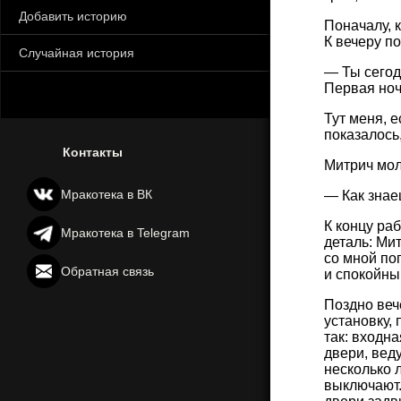
Добавить историю
Поначалу, 
К вечеру п
Случайная история
— Ты сегод
Первая ноч
Тут меня, 
показалось
Контакты
Митрич мол
Мракотека в ВК
— Как знае
К концу ра
Мракотека в Telegram
деталь: Ми
со мной по
Обратная связь
и спокойный
Поздно веч
установку, 
так: входн
двери, вед
несколько л
выключают.