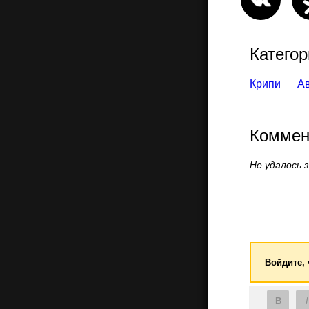
Категор
Крипи
А
Коммен
Не удалось 
Войдите,
B
I