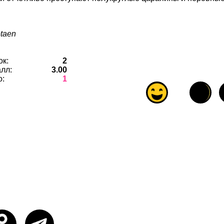
taen
ок:
2
лл:
3.00
о:
1