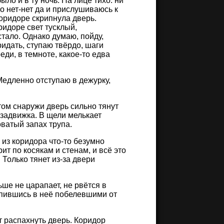
ло и в ту ночь. На лице тихо: ни
о нет-нет да и прислушиваюсь к
коридоре скрипнула дверь.
ридоре свет тусклый,
 стало. Однако думаю, пойду,
идать, ступаю твёрдо, шаги
еди, в темноте, какое-то едва
Медленно отступаю в дежурку,
ом снаружи дверь сильно тянут
 задвижка. В щели мелькает
ватый запах трупа.
 из коридора что-то безумно
ит по косякам и стенам, и всё это
Только тянет из-за двери
ше не царапает, не рвётся в
цепившись в неё побелевшими от
т распахнуть дверь. Коридор