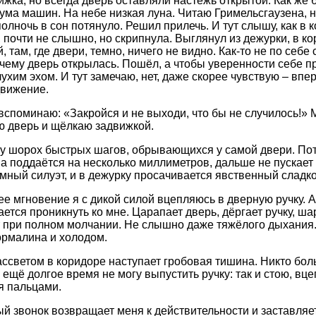
жка, но всегда дверь оставляли настежь открытой. Как же бы
шума машин. На небе низкая луна. Читаю Гримельсгаузена, н
олночь в сон потянуло. Решил прилечь. И тут слышу, как в 
 почти не слышно, но скрипнула. Выглянул из дежурки, в ко
 там, где двери, темно, ничего не видно. Как-то не по себе
очему дверь открылась. Пошёл, а чтобы уверенности себе пр
ухим эхом. И тут замечаю, нет, даже скорее чувствую – впер
движение.
вспоминаю: «Закройся и не выходи, что бы не случилось!» 
 дверь и щёлкаю задвижкой.
у шорох быстрых шагов, обрывающихся у самой двери. Пот
Она поддаётся на несколько миллиметров, дальше не пускает
мный силуэт, и в дежурку просачивается явственный сладко
е мгновение я с дикой силой вцепляюсь в дверную ручку. А
ется проникнуть ко мне. Царапает дверь, дёргает ручку, шар
 при полном молчании. Не слышно даже тяжёлого дыхания. 
рмалина и холодом.
ассветом в коридоре наступает гробовая тишина. Никто боль
я ещё долгое время не могу выпустить ручку: так и стою, в
я пальцами.
й звонок возвращает меня к действительности и заставляе