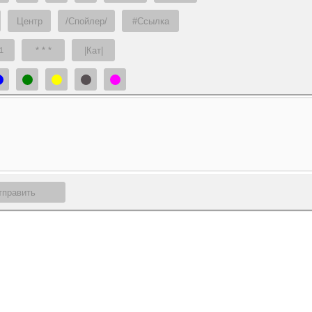
Центр
/Спойлер/
#Ссылка
* * *
|Кат|
1