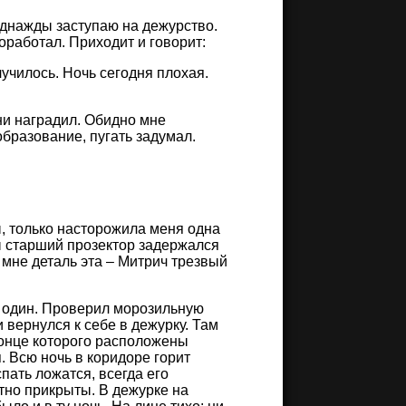
Однажды заступаю на дежурство.
оработал. Приходит и говорит:
лучилось. Ночь сегодня плохая.
ни наградил. Обидно мне
бразование, пугать задумал.
ы, только насторожила меня одна
ы старший прозектор задержался
 мне деталь эта – Митрич трезвый
я один. Проверил морозильную
и вернулся к себе в дежурку. Там
конце которого расположены
 Всю ночь в коридоре горит
спать ложатся, всегда его
тно прикрыты. В дежурке на