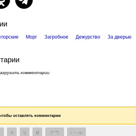
ии
вторские
Морг
Загробное
Дежурство
За дверью
тарии
загрузить комментарии
 чтобы оставлять комментарии
S
U
H
[❝ ❞]
— q