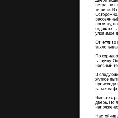
двери задви
ветра, ни 
тишине. В п
Осторожно,
рассеянный,
погляжу, п
отдаются гл
уловимое 
Отчётливо 
захлопываю
По коридор
за ручку. 
неясный тё
В следующе
жуткое пыта
происходит
запахом фо
Вместе с р
дверь. Но 
напряжени
Настойчивы