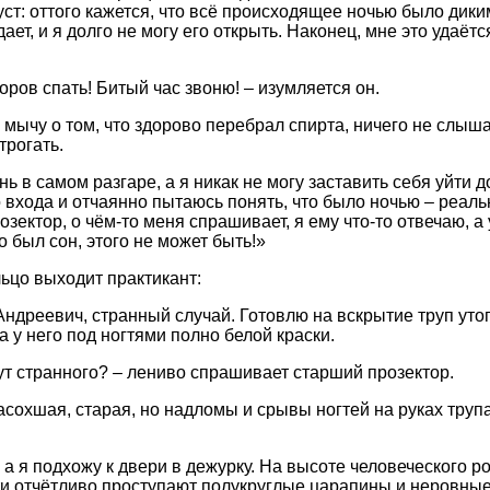
уст: оттого кажется, что всё происходящее ночью было дики
дает, и я долго не могу его открыть. Наконец, мне это удаёт
оров спать! Битый час звоню! – изумляется он.
 мычу о том, что здорово перебрал спирта, ничего не слыш
трогать.
нь в самом разгаре, а я никак не могу заставить себя уйти
 входа и отчаянно пытаюсь понять, что было ночью – реальн
зектор, о чём-то меня спрашивает, я ему что-то отвечаю, а 
о был сон, этого не может быть!»
льцо выходит практикант:
ндреевич, странный случай. Готовлю на вскрытие труп утопл
а у него под ногтями полно белой краски.
ут странного? – лениво спрашивает старший прозектор.
асохшая, старая, но надломы и срывы ногтей на руках труп
 а я подхожу к двери в дежурку. На высоте человеческого ро
и отчётливо проступают полукруглые царапины и неровны