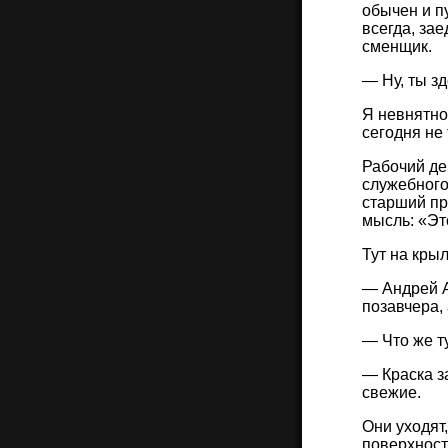
обычен и п
всегда, зае
сменщик.
— Ну, ты зд
Я невнятно
сегодня не 
Рабочий де
служебного
старший про
мысль: «Эт
Тут на кры
— Андрей А
позавчера, 
— Что же т
— Краска з
свежие.
Они уходят,
поверхност