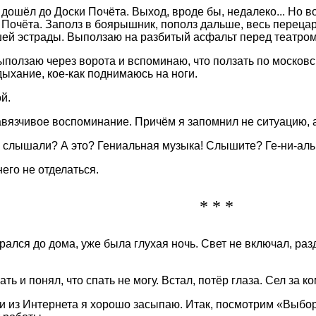
 дошёл до Доски Почёта. Выход, вроде бы, недалеко... Но в
 Почёта. Заполз в боярышник, пополз дальше, весь перецар
ей эстрады. Выползаю на разбитый асфальт перед театром, 
ыползаю через ворота и вспоминаю, что ползать по москов
ыхание, кое-как поднимаюсь на ноги.
й.
авязчивое воспоминание. Причём я запомнил не ситуацию, а
 слышали? А это? Гениальная музыка! Слышите? Ге-ни-аль
него не отделаться.
* * *
брался до дома, уже была глухая ночь. Свет не включал, раз
ать и понял, что спать не могу. Встал, потёр глаза. Сел за к
и из Интернета я хорошо засыпаю. Итак, посмотрим «Выбо