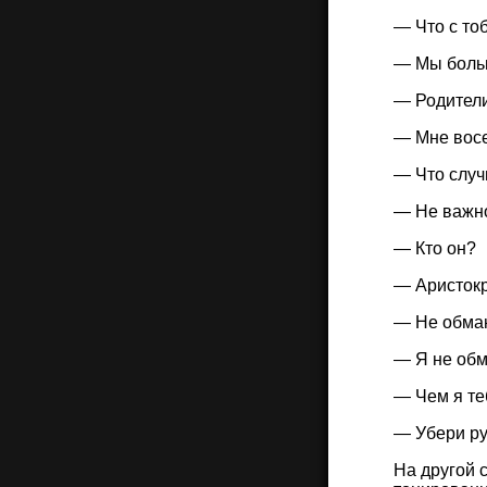
— Что с то
— Мы больш
— Родител
— Мне восе
— Что случ
— Не важн
— Кто он?
— Аристокр
— Не обма
— Я не обм
— Чем я те
— Убери ру
На другой 