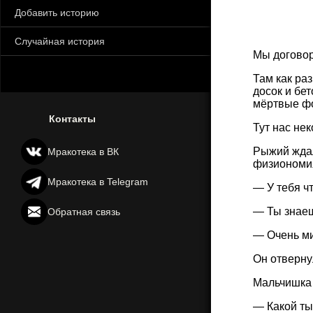
Добавить историю
Случайная история
Мы договор
Там как ра
досок и бе
мёртвые фо
Контакты
Тут нас не
Рыжий ждал
Мракотека в ВК
физиономи
Мракотека в Telegram
— У тебя ч
— Ты знаешь
Обратная связь
— Очень ми
Он отверну
Мальчишка
— Какой ты