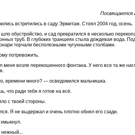
Посвящается
ились встретились в саду Эрмитаж. Стоял 2004 год, осень.
з шло обустройство, и сад превратился в несколько перекоп
тонных труб. В глубоких траншеях стыла дождевая вода. Под
нари торчали бесполезными чугунными столбами.
кому потревожить.
 меня возле перекошенного фонтана. У него все та же наг
я.
то, времени много? — осведомился мальчишка.
, что ради тебя я готов на всё.
ло с твоей стороны.
лся. Я не выдержал и очень плотно обнял его сзади.
 хмыкнул.
 нежный...