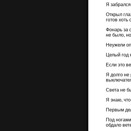
Я забрался
Открыл глаз
готов хоть 
Фонарь за 
не было, н
Неужели о
Целый год я
Если это в
Я долго не
выключате
Света не б
Я знаю, чт
Первым дел
Под ногами
обдало вет