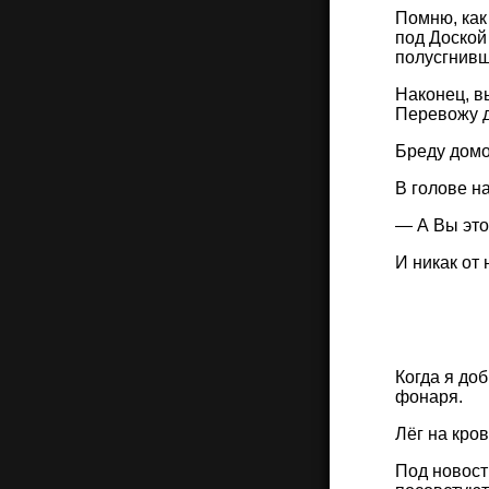
Помню, как
под Доской
полусгнивш
Наконец, в
Перевожу д
Бреду домо
В голове н
— А Вы это
И никак от 
Когда я до
фонаря.
Лёг на кров
Под новост