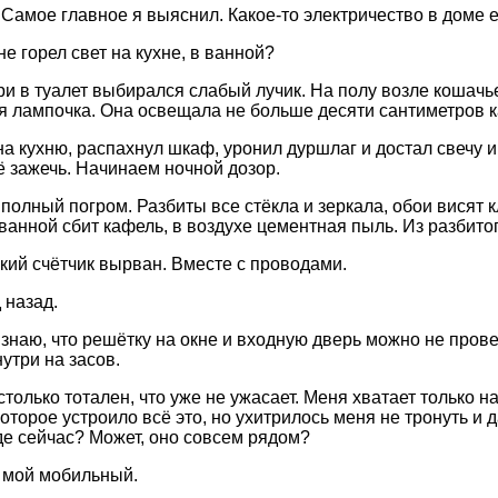
! Самое главное я выяснил. Какое-то электричество в доме 
е горел свет на кухне, в ванной?
ри в туалет выбирался слабый лучик. На полу возле кошачье
я лампочка. Она освещала не больше десяти сантиметров 
на кухню, распахнул шкаф, уронил дуршлаг и достал свечу и
её зажечь. Начинаем ночной дозор.
 полный погром. Разбиты все стёкла и зеркала, обои висят
 ванной сбит кафель, в воздухе цементная пыль. Из разбито
кий счётчик вырван. Вместе с проводами.
д назад.
 знаю, что решётку на окне и входную дверь можно не прове
утри на засов.
только тотален, что уже не ужасает. Меня хватает только н
оторое устроило всё это, но ухитрилось меня не тронуть и 
де сейчас? Может, оно совсем рядом?
л мой мобильный.