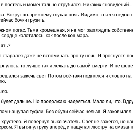
 в постель и моментально отрубился. Никаких сновидений...
а. Вокруг по-прежнему глухая ночь. Видимо, спал я недолго
сейчас бочки грузить.
окном погас. Тьма кромешная, я не мог разглядеть собственн
о сердце колотилось, как после кошмара.
пять?
 старался даже не вспоминать про ту ночь. Я проснулся посл
ернулось, то лучше так и лежать до самой смерти. И не шеве
 решался зажечь свет. Потом всё-таки поднялся и словно на
лю.
ыло.
о будет дальше. Но продолжаю надеяться. Мало ли, что. Вдр
ом нащупал туфли. Без обуви сейчас нельзя. Я заковылял 
 хрустело. Я повернул выключатель. Свет не зажёгся, но на
ерком. Я вытянул руку вперёд и нащупал люстру на смазанн