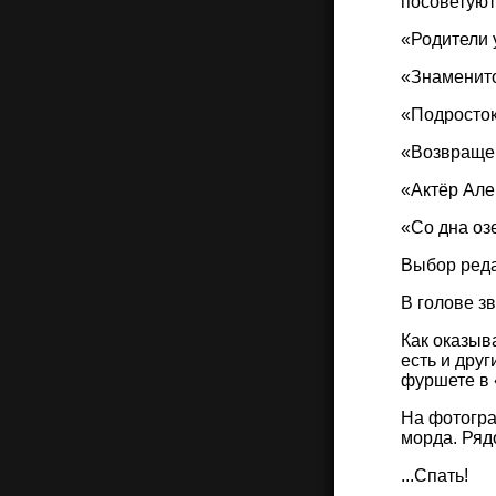
посоветуют
«Родители 
«Знаменито
«Подросток
«Возвращен
«Актёр Але
«Со дна оз
Выбор реда
В голове зв
Как оказыв
есть и друг
фуршете в 
На фотогра
морда. Ряд
...Спать!