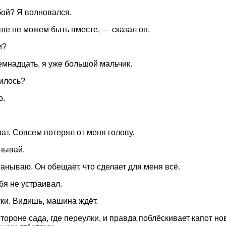
бой? Я волновался.
е не можем быть вместе, — сказал он.
и?
мнадцать, я уже большой мальчик.
илось?
о.
ат. Совсем потерял от меня голову.
нывай.
анываю. Он обещает, что сделает для меня всё.
бя не устраивал.
ки. Видишь, машина ждёт.
стороне сада, где переулки, и правда поблёскивает капот н