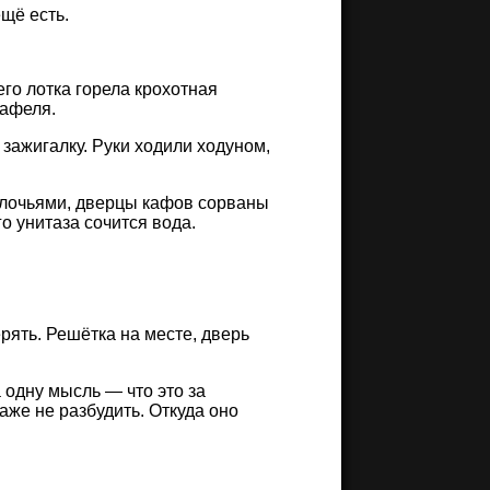
ещё есть.
го лотка горела крохотная
кафеля.
 зажигалку. Руки ходили ходуном,
 клочьями, дверцы кафов сорваны
го унитаза сочится вода.
рять. Решётка на месте, дверь
а одну мысль — что это за
даже не разбудить. Откуда оно