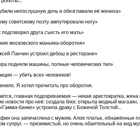
 роботы...
убили непослушную дочь и обезглавили её жениха»
му советскому поэту ампутировали ногу»
 подговорил друга съесть его мать»
ие московского маньяка-оборотня»
ксей Панчин устроил дебош в ресторане»
ера подняли машины, полные человеческих тел»
кции — убить всех человеков!
енело. Я хотел прочитать про оборотня.
ается, главная подозреваемая — некая аристократка, жена 
ие новости про неё: создала блог, открыла модный магазин,
«Гамма-банке» устроила драку с Боженой Толстой...
фии она запечатлена с мужем. Алое платье, обнажённые пл
ом супруг, — приземистый, но очень обаятельный на вид му