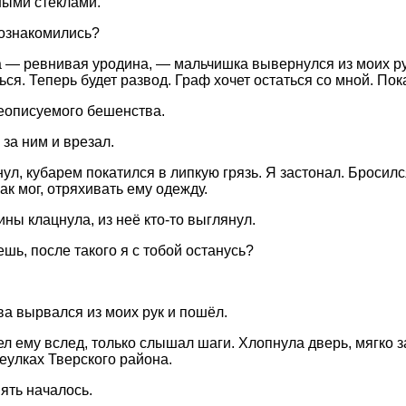
ыми стёклами.
ознакомились?
 — ревнивая уродина, — мальчишка вывернулся из моих рук
ся. Теперь будет развод. Граф хочет остаться со мной. Пок
еописуемого бешенства.
 за ним и врезал.
ул, кубарем покатился в липкую грязь. Я застонал. Бросилс
ак мог, отряхивать ему одежду.
ны клацнула, из неё кто-то выглянул.
шь, после такого я с тобой останусь?
а вырвался из моих рук и пошёл.
ел ему вслед, только слышал шаги. Хлопнула дверь, мягко 
реулках Тверского района.
пять началось.