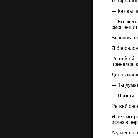
тонированн
— Как вы п
— Его жена
смог решить
Вспышка н
Я бросился
Рыжий ойкн
принялся, к
Дверь маши
— Ты думае
— Прости!
Рыжий снов
Я не смотр
исчез в пе
А у меня о