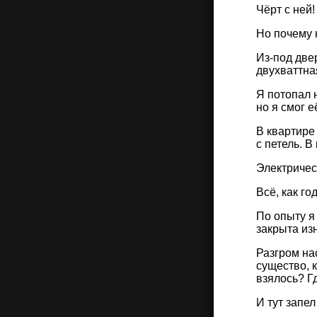
Чёрт с ней
Но почему н
Из-под две
двухваттна
Я потопал 
но я смог 
В квартире
с петель. В
Электричес
Всё, как го
По опыту я
закрыта изн
Разгром нас
существо, к
взялось? Г
И тут запе