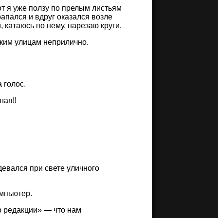
от я уже ползу по прелым листьям
апался и вдруг оказался возле
катаюсь по нему, нарезаю круги.
ским улицам неприлично.
 голос.
ная!!
девался при свете уличного
омпьютер.
р редакции» — что нам