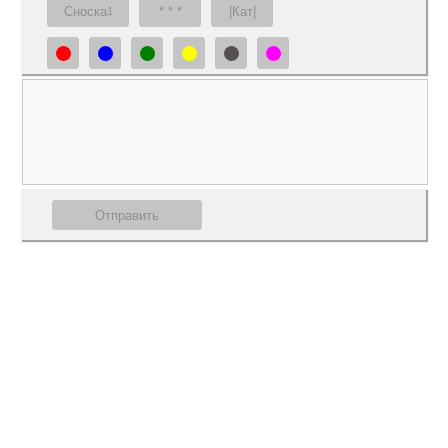
Сноска
* * *
|Кат|
1