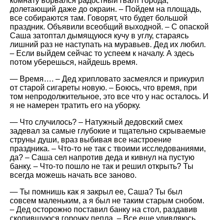
комнату ворвался радостный гвалт города,
долетающий даже до окраин. – Пойдем на площадь,
все собираются там. Говорят, что будет большой
праздник. Объявили всеобщий выходной. – С опаской
Саша затоптал дымящуюся кучу в углу, стараясь
лишний раз не наступать на муравьев. Дед их любил.
– Если выйдем сейчас то успеем к началу. А здесь
потом уберешься, найдешь время.
— Время…. – Дед хрипловато засмеялся и прикурил
от старой сигареты новую. – Боюсь, что время, при
том непродолжительное, это все что у нас осталось. И
я не намерен тратить его на уборку.
— Что случилось? – Натужный дедовский смех
задевал за самые глубокие и тщательно скрываемые
струны души, враз выбивая все настроение
праздника. – Что-то не так с твоими исследованиями,
да? – Саша сел напротив деда и кивнул на пустую
банку. – Что-то пошло не так и решил открыть? Ты
всегда можешь начать все заново.
— Ты помнишь как я закрыл ее, Саша? Ты был
совсем маленьким, а я был не таким старым снобом.
– Дед осторожно поставил банку на стол, раздавив
скопившуюся горочку пепла. – Все еще удивляюсь,