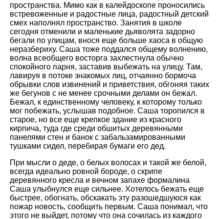
пространства. Мимо как в калейдоскопе проносились
встревоженные и радостные лица, радостный детский
смех наполнял пространство. Занятия в школе
сегодня отменили и маленькие дьяволята задорно
бегали по улицам, внося еще больше хаоса в общую
неразбериху. Саша тоже поддался общему волнению,
волна всеобщего восторга захлестнула обычно
спокойного парня, заставив выбежать на улицу. Там,
лавируя в потоке знакомых лиц, отчаянно бормоча
обрывки слов извинений и приветствия, обгоняя таких
же бегунов с не менее срочными делами он бежал.
Бежал, к единственному человеку, к которому только
мог побежать, услышав подобное. Саша торопился в
старое, но все еще крепкое здание из красного
кирпича, туда где среди обшитых деревянными
панелями стен и банок с забальзамированными
тушками сидел, перебирая бумаги его дед.
При мысли о деде, о белых волосах и такой же белой,
всегда идеально ровной бороде, о скрипе
деревянного кресла и вечном запахе формалина
Саша улыбнулся еще сильнее. Хотелось бежать еще
быстрее, обогнать, обскакать эту разошедшуюся как
пожар новость, сообщить первым. Саша понимал, что
этого не выйдет, потому что она сочилась из каждого