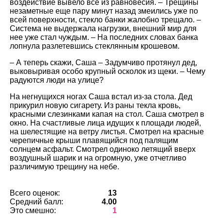
воздействие вывело все из равновесия. – Трещины
незаметные еще пару минут назад змеились уже по
всей поверхности, стекло банки жалобно трещало. –
Система не выдержала нагрузки, внешний мир для
нее уже стал чуждым. – На последних словах банка
лопнула разлетевшись стеклянным крошевом.
– А теперь скажи, Саша – Задумчиво протянул дед,
выковыривая особо крупный осколок из щеки. – Чему
радуются люди на улице?
На негнущихся ногах Саша встал из-за стола. Дед
прикурил новую сигарету. Из раны текла кровь,
красными слезинками капая на стол. Саша смотрел в
окно. На счастливые лица идущих к площади людей,
на шелестящие на ветру листья. Смотрел на красные
черепичные крыши плавящийся под палящим
солнцем асфальт. Смотрел одиноко летящий вверх
воздушный шарик и на огромную, уже отчетливо
различимую трещину на небе.
Всего оценок:
13
Средний балл:
4.00
Это смешно:
1