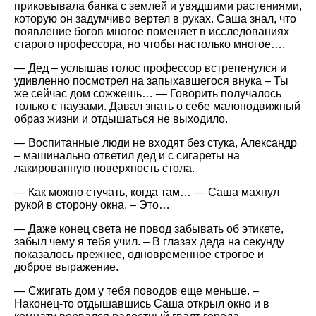
приковывала банка с землей и увядшими растениями,
которую он задумчиво вертел в руках. Саша знал, что
появление богов многое поменяет в исследованиях
старого профессора, но чтобы настолько многое….
— Дед – услышав голос профессор встрепенулся и
удивленно посмотрел на запыхавшегося внука – Ты
же сейчас дом сожжешь… — Говорить получалось
только с паузами. Давал знать о себе малоподвижный
образ жизни и отдышаться не выходило.
— Воспитанные люди не входят без стука, Александр
– машинально ответил дед и с сигареты на
лакированную поверхность стола.
— Как можно стучать, когда там… — Саша махнул
рукой в сторону окна. – Это…
— Даже конец света не повод забывать об этикете,
забыл чему я тебя учил. – В глазах деда на секунду
показалось прежнее, одновременное строгое и
доброе выражение.
— Сжигать дом у тебя поводов еще меньше. –
Наконец-то отдышавшись Саша открыл окно и в