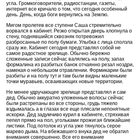
угла. Громкоговорители, радиостанции, газеты,
интернет все кричало о том, что сегодня особенный
день. День, когда боги вернулись на Землю.
Мигом пролетев все ступени Саша стремительно
ворвался в кабинет. Резко открытая дверь хлопнула о
стену, поднявшийся сквозняк потревожил
разбросанные по полу бумаги. Улыбка с лица сползла
сразу же. Кабинет сегодня представлял собой не
самое радостное зрелище. Обычно бережно
сложенные записи сейчас валялись на полу, запах
формалина из разбитых банок отчаянно резал ноздри,
намекая о небольшом отравлении. Формикарии были
разбиты и на полу тут и там были видны маленькие
точки муравьев, осваивающих новые территории.
Не менее удручающее зрелище представлял и сам
дед. Обычно аккуратно уложенные волосы сейчас
были растрепаны во все стороны, грудь тяжело
вздымалась а в глазах все еще плясали непонятные
искорки. Дед задумчиво курил в кабинете, стряхивая
пепел прямо на пол, угольками прожигая ближайшие
листики. Под потолок из угла уже тянулось серое
марево дыма. На вбежавшего внука дед не обратил
внимания совершенно. Все его внимание