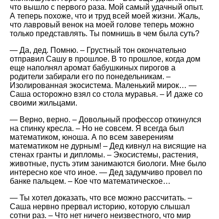
что вышло с первого раза. Мой самый удачный опыт.
А теперь похоже, что и труд всей моей жизни. Жаль,
что лавровый венок на моей голове теперь можно
только представлять. Ты помнишь в чем была суть?
— Да, дед. Помню. – Грустный тон окончательно
отправил Сашу в прошлое. В то прошлое, когда дом
еще наполнял аромат бабушкиных пирогов а
родители забирали его по понедельникам. –
Изолированная экосистема. Маленький мирок… —
Саша осторожно взял со стола муравья. – И даже со
своими жильцами.
— Верно, верно. – Довольный профессор откинулся
на спинку кресла. – Но не совсем. Я всегда был
математиком, юноша. А по всем заверениям
математиком не дурным! – Дед кивнул на висящие на
стенах гранты и дипломы. – Экосистемы, растения,
животные, пусть этим занимаются биологи. Мне было
интересно кое что иное. — Дед задумчиво провел по
банке пальцем. – Кое что математическое…
— Ты хотел доказать, что все можно рассчитать. –
Саша нервно прервал историю, которую слышал
сотни раз. – Что нет ничего неизвестного, что мир