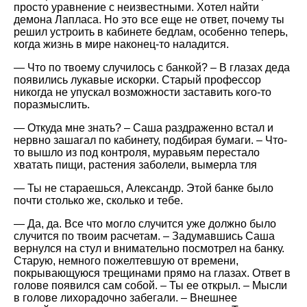
просто уравнение с неизвестными. Хотел найти
демона Лапласа. Но это все еще не ответ, почему ты
решил устроить в кабинете бедлам, особенно теперь,
когда жизнь в мире наконец-то наладится.
— Что по твоему случилось с банкой? – В глазах деда
появились лукавые искорки. Старый профессор
никогда не упускал возможности заставить кого-то
поразмыслить.
— Откуда мне знать? – Саша раздраженно встал и
нервно зашагал по кабинету, подбирая бумаги. – Что-
то вышло из под контроля, муравьям перестало
хватать пищи, растения заболели, вымерла тля
— Ты не стараешься, Александр. Этой банке было
почти столько же, сколько и тебе.
— Да, да. Все что могло случится уже должно было
случится по твоим расчетам. – Задумавшись Саша
вернулся на стул и внимательно посмотрел на банку.
Старую, немного пожелтевшую от времени,
покрывающуюся трещинами прямо на глазах. Ответ в
голове появился сам собой. – Ты ее открыл. – Мысли
в голове лихорадочно забегали. – Внешнее