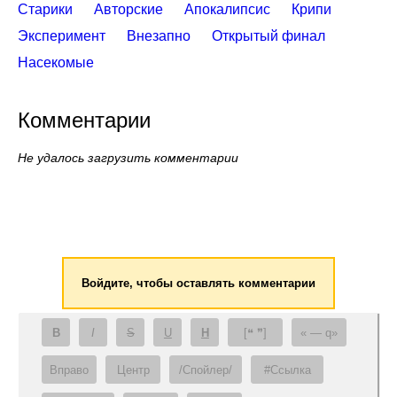
Старики
Авторские
Апокалипсис
Крипи
Эксперимент
Внезапно
Открытый финал
Насекомые
Комментарии
Не удалось загрузить комментарии
Войдите, чтобы оставлять комментарии
B
I
S
U
H
[❝ ❞]
— q
Вправо
Центр
/Спойлер/
#Ссылка