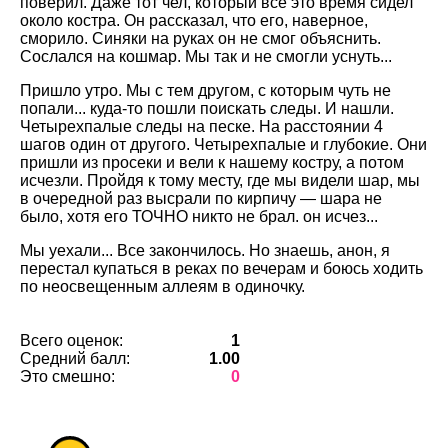
поверил. Даже тот чел, который все это время сидел
около костра. Он рассказал, что его, наверное,
сморило. Синяки на руках он не смог объяснить.
Сослался на кошмар. Мы так и не смогли уснуть...
Пришло утро. Мы с тем другом, с которым чуть не
попали... куда-то пошли поискать следы. И нашли.
Четырехпалые следы на песке. На расстоянии 4
шагов один от другого. Четырехпалые и глубокие. Они
пришли из просеки и вели к нашему костру, а потом
исчезли. Пройдя к тому месту, где мы видели шар, мы
в очередной раз высрали по кирпичу — шара не
было, хотя его ТОЧНО никто не брал. он исчез...
Мы уехали... Все закончилось. Но знаешь, анон, я
перестал купаться в реках по вечерам и боюсь ходить
по неосвещенным аллеям в одиночку.
Всего оценок:
1
Средний балл:
1.00
Это смешно:
0