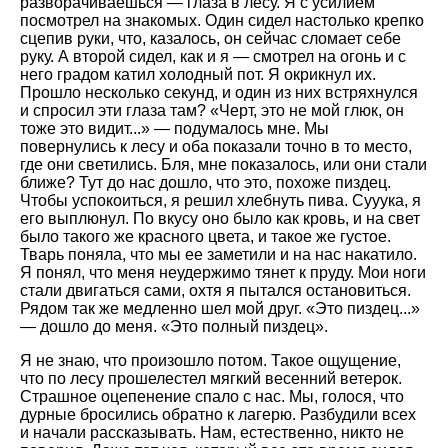
разворачиваешься — глаза в лесу. Я с усилием
посмотрел на знакомых. Один сидел настолько крепко
сцепив руки, что, казалось, он сейчас сломает себе
руку. А второй сидел, как и я — смотрел на огонь и с
него градом катил холодный пот. Я окрикнул их.
Прошло несколько секунд, и один из них встряхнулся
и спросил эти глаза там? «Черт, это не мой глюк, он
тоже это видит...» — подумалось мне. Мы
повернулись к лесу и оба показали точно в то место,
где они светились. Бля, мне показалось, или они стали
ближе? Тут до нас дошло, что это, похоже пиздец.
Чтобы успокоиться, я решил хлебнуть пива. Сууука, я
его выплюнул. По вкусу оно было как кровь, и на свет
было такого же красного цвета, и такое же густое.
Тварь поняла, что мы ее заметили и на нас накатило.
Я понял, что меня неудержимо тянет к пруду. Мои ноги
стали двигаться сами, охтя я пытался остановиться.
Рядом так же медленно шел мой друг. «Это пиздец...»
— дошло до меня. «Это полный пиздец».
Я не знаю, что произошло потом. Такое ощущение,
что по лесу прошелестел мягкий весенний ветерок.
Страшное оцепенение спало с нас. Мы, голося, что
дурные бросились обратно к лагерю. Разбудили всех
и начали рассказывать. Нам, естественно, никто не