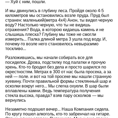
— Хуй с ним, пошли.
И мы двинулись в глубину леса. Пройдя около 4-5
километров мы остановились возле пруда. Пруд был
странен: маленький(метра 4х4) Анон, ты видел черную
воду? Настолько черную, что ты не видишь
отражения? Вода, в которою кидаешь камень и не
слышишь плеска? Глубину мы тоже не смогли
измерить... Палка длиной метра 3 ушла под воду. И,
почему-то возле него становилось невыразимо
тоскливо...
Разложившись, мы начали собирать все для
посиделок. Дрова, подстилку под палатки и прочую
хрень. Кто-то бродил без дела и просто шарился по
окрестностям. Метрах в 300 от нас была просека, а за
ней — поле. и вот на той просеке мы нашли странную
хуевину. Почти правильной формы стеклянный шар и
осколки вокруг него... Мы слегка охуели. В шар были
вплавлены камни. Ведь температура получения
стекла высока, правда? взяв пару осколков — мы
вернулись
Незаметно подошел вечер... Наша Компания сидела.
По кругу пошел алкоголь, кто-то забренчал на гитаре.