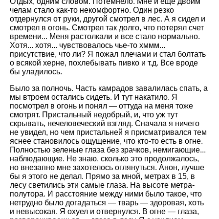
Отдых, одним словом. Потемнело. Мне и еще двоим
челам стало как-то некомфортно. Один резко
отдернулся от руки, другой смотрел в лес. А я сидел и
смотрел в огонь. Смотрел так долго, что потерял счет
времени... Меня растолкали и все стало нормально.
Хотя... хотя... чувствовалось чье-то хммм...
присутствие, что ли? Я пожал плечами и стал болтать
о всякой херне, похлебывать пивко и т.д. Все вроде
бы уладилось.
Было за полночь. Часть камрадов завалилась спать, а
мы втроем остались сидеть. И тут накатило. Я
посмотрел в огонь и понял — оттуда на меня тоже
смотрят. Пристальный недобрый, и, что уж тут
скрывать, нечеловеческий взгляд. Сначала я ничего
не увидел, но чем пристальней я присматривался тем
яснее становилось ощущение, что кто-то есть в огне.
Полностью зеленые глаза без зрачков, немигающие...
наблюдающие. Не знаю, сколько это продолжалось,
но внезапно мне захотелось оглянуться. Анон, лучше
бы я этого не делал. Прямо за мной, метрах в 15, в
лесу светились эти самые глаза. На высоте метра-
полутора. И расстояние между ними было такое, что
нетрудно было догадаться — тварь — здоровая, хоть
и невысокая. Я охуел и отвернулся. В огне — глаза,