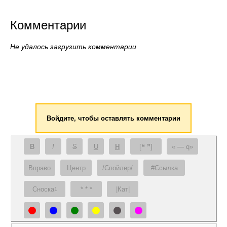
Комментарии
Не удалось загрузить комментарии
Войдите, чтобы оставлять комментарии
B
I
S
U
H
[❝ ❞]
— q
Вправо
Центр
/Спойлер/
#Ссылка
Сноска
* * *
|Кат|
1