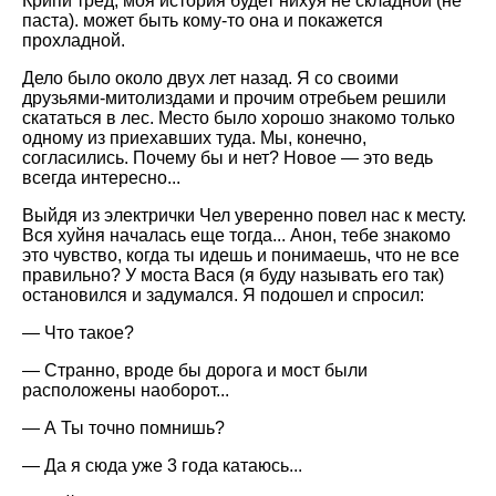
Крипи тред, моя история будет нихуя не складной (не
паста). может быть кому-то она и покажется
прохладной.
Дело было около двух лет назад. Я со своими
друзьями-митолиздами и прочим отребьем решили
скататься в лес. Место было хорошо знакомо только
одному из приехавших туда. Мы, конечно,
согласились. Почему бы и нет? Новое — это ведь
всегда интересно...
Выйдя из электрички Чел уверенно повел нас к месту.
Вся хуйня началась еще тогда... Анон, тебе знакомо
это чувство, когда ты идешь и понимаешь, что не все
правильно? У моста Вася (я буду называть его так)
остановился и задумался. Я подошел и спросил:
— Что такое?
— Странно, вроде бы дорога и мост были
расположены наоборот...
— А Ты точно помнишь?
— Да я сюда уже 3 года катаюсь...