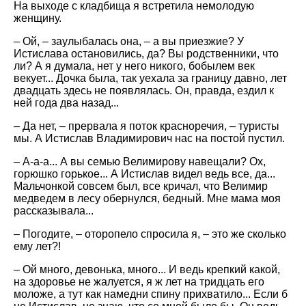
На выходе с кладбища я встретила немолодую
женщину.
– Ой, – заулыбалась она, – а вы приезжие? У
Истислава остановились, да? Вы родственники, что
ли? А я думала, нет у него никого, бобылем век
векует... Дочка была, так уехала за границу давно, лет
двадцать здесь не появлялась. Он, правда, ездил к
ней года два назад...
– Да нет, – прервала я поток красноречия, – туристы
мы. А Истислав Владимирович нас на постой пустил.
– А-а-а... А вы семью Велимирову навещали? Ох,
горюшко горькое... А Истислав видел ведь все, да...
Мальчонкой совсем был, все кричал, что Велимир
медведем в лесу обернулся, бедный. Мне мама моя
рассказывала...
– Погодите, – оторопело спросила я, – это же сколько
ему лет?!
– Ой много, девонька, много... И ведь крепкий какой,
на здоровье не жалуется, я ж лет на тридцать его
моложе, а тут как намедни спину прихватило... Если б