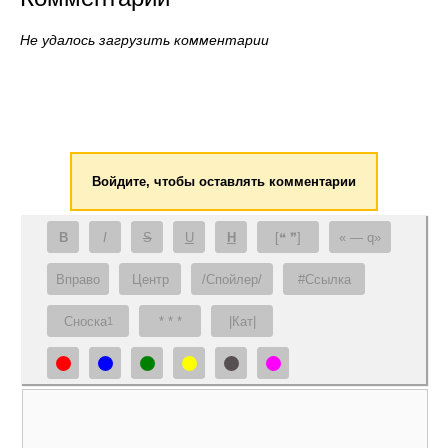
Не удалось загрузить комментарии
Войдите, чтобы оставлять комментарии
B
I
S
U
H
[❝ ❞]
— q
Вправо
Центр
/Спойлер/
#Ссылка
Сноска
* * *
|Кат|
1