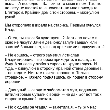
выла... А все одно – Ванькино-то семя в нем. Так что
по лесу не шастайте, а ночевать ко мне приходите.
Впятером. Крайний дом с той стороны, – махнул он
рукой.
Мы оторопело взирали на старика. Первым очнулся
Влад.
– Отец, ты как себя чувствуешь? Черти по ночам в
окно не лезут? Зачем девчонку запугиваешь? Или
занятий больше нет, как над приезжими подшучивать?
– Не ершись, – строго заметил Истислав
Владимирович, – вечером приходите, я вас ждать
буду. А за леса у любого спросите, кружит здесь. И
туда, – кивнул он в сторону мрачной стены деревьев,
– не ходите. Нет там ничего хорошего. Только
страшное. – Тяжело поднявшись, он пошел в сторону
деревни.
– Двинутый, – сердито забормотал муж, поднимая
пятилитровые бутыли с водой, – не дай Бог вот так к
старости крышей поехать...
– Но с одним он угадал, – заметила я, – ты ж у нас