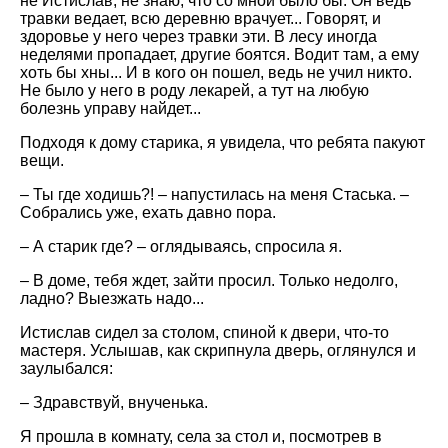
не Истислав, не знаю, что со мной было бы. Он ведь
травки ведает, всю деревню врачует... Говорят, и
здоровье у него через травки эти. В лесу иногда
неделями пропадает, другие боятся. Водит там, а ему
хоть бы хны... И в кого он пошел, ведь не учил никто.
Не было у него в роду лекарей, а тут на любую
болезнь управу найдет...
Подходя к дому старика, я увидела, что ребята пакуют
вещи.
– Ты где ходишь?! – напустилась на меня Стаська. –
Собрались уже, ехать давно пора.
– А старик где? – оглядываясь, спросила я.
– В доме, тебя ждет, зайти просил. Только недолго,
ладно? Выезжать надо...
Истислав сидел за столом, спиной к двери, что-то
мастеря. Услышав, как скрипнула дверь, оглянулся и
заулыбался:
– Здравствуй, внученька.
Я прошла в комнату, села за стол и, посмотрев в