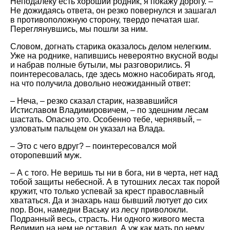
Неподалеку есть хороший родник, я покажу дорогу. –
Не дожидаясь ответа, он резко повернулся и зашагал
в противоположную сторону, твердо печатая шаг.
Переглянувшись, мы пошли за ним.
Словом, догнать старика оказалось делом нелегким.
Уже на роднике, напившись невероятно вкусной воды
и набрав полные бутыли, мы разговорились. Я
поинтересовалась, где здесь можно насобирать ягод,
на что получила довольно неожиданный ответ:
– Неча, – резко сказал старик, назвавшийся
Истиславом Владимировичем, – по здешним лесам
шастать. Опасно это. Особенно тебе, чернявый, –
узловатым пальцем он указал на Влада.
– Это с чего вдруг? – поинтересовался мой
оторопевший муж.
– А с того. Не веришь ты ни в бога, ни в черта, нет над
тобой защиты небесной. А в тутошних лесах так порой
кружит, что только успевай за крест православный
хвататься. Да и знахарь наш бывший лютует до сих
пор. Вон, намедни Ваську из лесу приволокли.
Подранный весь, страсть. Ни одного живого места
Велимир на нем не оставил. А уж как мать по нему