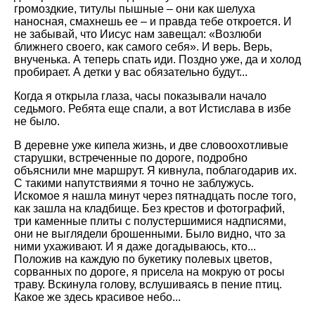
громоздкие, титулы пышные – они как шелуха
наносная, смахнешь ее – и правда тебе откроется. И
не забывай, что Иисус нам завещал: «Возлюби
ближнего своего, как самого себя». И верь. Верь,
внученька. А теперь спать иди. Поздно уже, да и холод
пробирает. А детки у вас обязательно будут...
Когда я открыла глаза, часы показывали начало
седьмого. Ребята еще спали, а вот Истислава в избе
не было.
В деревне уже кипела жизнь, и две словоохотливые
старушки, встреченные по дороге, подробно
объяснили мне маршрут. Я кивнула, поблагодарив их.
С такими напутствиями я точно не заблужусь.
Искомое я нашла минут через пятнадцать после того,
как зашла на кладбище. Без крестов и фотографий,
три каменные плиты с полустершимися надписями,
они не выглядели брошенными. Было видно, что за
ними ухаживают. И я даже догадываюсь, кто...
Положив на каждую по букетику полевых цветов,
сорванных по дороге, я присела на мокрую от росы
траву. Вскинула голову, вслушиваясь в пение птиц.
Какое же здесь красивое небо...