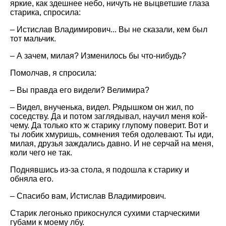
яркие, как здешнее небо, ничуть не выцветшие глаза
старика, спросила:
– Истислав Владимирович... Вы не сказали, кем был
тот мальчик.
– А зачем, милая? Изменилось бы что-нибудь?
Помолчав, я спросила:
– Вы правда его видели? Велимира?
– Видел, внученька, видел. Рядышком он жил, по
соседству. Да и потом заглядывал, научил меня кой-
чему. Да только кто ж старику глупому поверит. Вот и
ты лобик хмуришь, сомнения тебя одолевают. Ты иди,
милая, друзья заждались давно. И не серчай на меня,
коли чего не так.
Поднявшись из-за стола, я подошла к старику и
обняла его.
– Спасибо вам, Истислав Владимирович.
Старик легонько прикоснулся сухими старческими
губами к моему лбу.