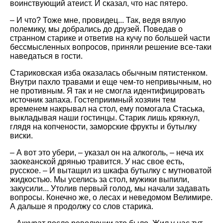
воинствующий атеист. И сказал, что нас пятеро.
– И что? Тоже мне, провидец... Так, ведя вялую
полемику, мы добрались до друзей. Поведав о
странном старике и ответив на кучу по большей части
бессмысленных вопросов, приняли решение все-таки
наведаться в гости.
Стариковская изба оказалась обычным пятистенком.
Внутри пахло травами и еще чем-то непривычным, но
не противным. Я так и не смогла идентифицировать
источник запаха. Гостеприимный хозяин тем
временем накрывал на стол, ему помогала Стаська,
выкладывая наши гостинцы. Старик лишь крякнул,
глядя на копчености, заморские фрукты и бутылку
виски.
– А вот это убери, – указал он на алкоголь, – неча их
заокеанской дрянью травится. У нас свое есть,
русское. – И вытащил из шкафа бутылку с мутноватой
жидкостью. Мы уселись за стол, мужики выпили,
закусили... Утолив первый голод, мы начали задавать
вопросы. Конечно же, о лесах и неведомом Велимире.
А дальше я продолжу со слов старика.