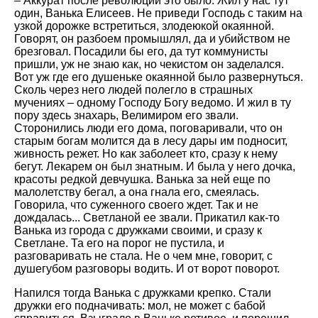
– Аккурат после революции это было. Жил у нас тут
один, Ванька Елисеев. Не приведи Господь с таким на
узкой дорожке встретиться, злодеюкой окаянной.
Говорят, он разбоем промышлял, да и убийством не
брезговал. Посадили бы его, да тут коммунисты
пришли, уж не знаю как, но чекистом он заделался.
Вот уж где его душеньке окаянной было развернуться.
Сколь через него людей полегло в страшных
мучениях – одному Господу Богу ведомо. И жил в ту
пору здесь знахарь, Велимиром его звали.
Сторонились люди его дома, поговаривали, что он
старым богам молится да в лесу дары им подносит,
живность режет. Но как заболеет кто, сразу к нему
бегут. Лекарем он был знатным. И была у него дочка,
красоты редкой девчушка. Ванька за ней еще по
малолетству бегал, а она гнала его, смеялась.
Говорила, что суженного своего ждет. Так и не
дождалась... Светланой ее звали. Прикатил как-то
Ванька из города с дружками своими, и сразу к
Светлане. Та его на порог не пустила, и
разговаривать не стала. Не о чем мне, говорит, с
душегубом разговоры водить. И от ворот поворот.
Напился тогда Ванька с дружками крепко. Стали
дружки его подначивать: мол, не может с бабой