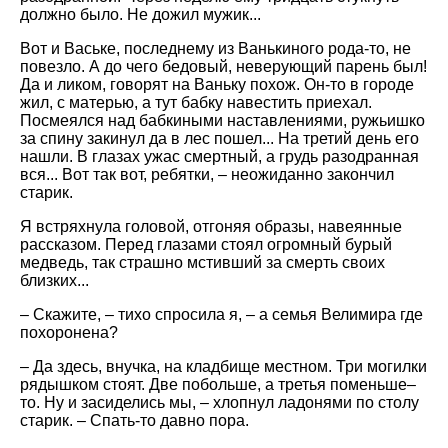
должно было. Не дожил мужик...
Вот и Ваське, последнему из Ванькиного рода-то, не
повезло. А до чего бедовый, неверующий парень был!
Да и ликом, говорят на Ваньку похож. Он-то в городе
жил, с матерью, а тут бабку навестить приехал.
Посмеялся над бабкиными наставлениями, ружьишко
за спину закинул да в лес пошел... На третий день его
нашли. В глазах ужас смертный, а грудь разодранная
вся... Вот так вот, ребятки, – неожиданно закончил
старик.
Я встряхнула головой, отгоняя образы, навеянные
рассказом. Перед глазами стоял огромный бурый
медведь, так страшно мстивший за смерть своих
близких...
– Скажите, – тихо спросила я, – а семья Велимира где
похоронена?
– Да здесь, внучка, на кладбище местном. Три могилки
рядышком стоят. Две побольше, а третья поменьше–
то. Ну и засиделись мы, – хлопнул ладонями по столу
старик. – Спать-то давно пора.