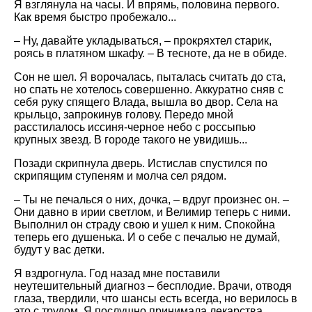
Я взглянула на часы. И впрямь, половина первого.
Как время быстро пробежало...
– Ну, давайте укладываться, – прокряхтел старик,
роясь в платяном шкафу. – В тесноте, да не в обиде.
Сон не шел. Я ворочалась, пыталась считать до ста,
но спать не хотелось совершенно. Аккуратно сняв с
себя руку спящего Влада, вышла во двор. Села на
крыльцо, запрокинув голову. Передо мной
расстилалось иссиня-черное небо с россыпью
крупных звезд. В городе такого не увидишь...
Позади скрипнула дверь. Истислав спустился по
скрипящим ступеням и молча сел рядом.
– Ты не печалься о них, дочка, – вдруг произнес он. –
Они давно в ирии светлом, и Велимир теперь с ними.
Выполнил он страду свою и ушел к ним. Спокойна
теперь его душенька. И о себе с печалью не думай,
будут у вас детки.
Я вздрогнула. Год назад мне поставили
неутешительный диагноз – бесплодие. Врачи, отводя
глаза, твердили, что шансы есть всегда, но верилось в
это с трудом. Я послушно принимала лекарства,