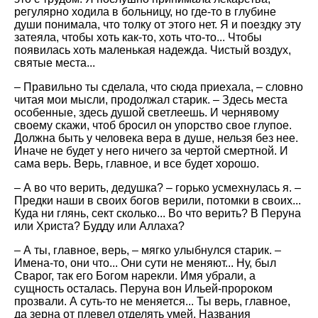
регулярно ходила в больницу, но где-то в глубине
души понимала, что толку от этого нет. Я и поездку эту
затеяла, чтобы хоть как-то, хоть что-то... Чтобы
появилась хоть маленькая надежда. Чистый воздух,
святые места...
– Правильно ты сделала, что сюда приехала, – словно
читая мои мысли, продолжал старик. – Здесь места
особенные, здесь душой светлеешь. И чернявому
своему скажи, чтоб бросил он упорство свое глупое.
Должна быть у человека вера в душе, нельзя без нее.
Иначе не будет у него ничего за чертой смертной. И
сама верь. Верь, главное, и все будет хорошо.
– А во что верить, дедушка? – горько усмехнулась я. –
Предки наши в своих богов верили, потомки в своих...
Куда ни глянь, сект сколько... Во что верить? В Перуна
или Христа? Будду или Аллаха?
– А ты, главное, верь, – мягко улыбнулся старик. –
Имена-то, они что... Они сути не меняют... Ну, был
Сварог, так его Богом нарекли. Имя убрали, а
сущность осталась. Перуна вон Ильей-пророком
прозвали. А суть-то не меняется... Ты верь, главное,
да зерна от плевел отделять умей. Названия