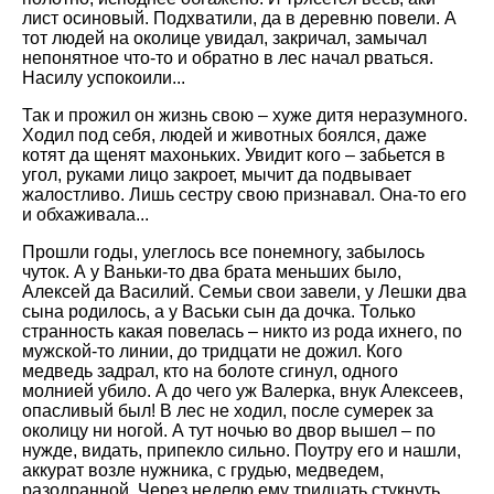
лист осиновый. Подхватили, да в деревню повели. А
тот людей на околице увидал, закричал, замычал
непонятное что-то и обратно в лес начал рваться.
Насилу успокоили...
Так и прожил он жизнь свою – хуже дитя неразумного.
Ходил под себя, людей и животных боялся, даже
котят да щенят махоньких. Увидит кого – забьется в
угол, руками лицо закроет, мычит да подвывает
жалостливо. Лишь сестру свою признавал. Она-то его
и обхаживала...
Прошли годы, улеглось все понемногу, забылось
чуток. А у Ваньки-то два брата меньших было,
Алексей да Василий. Семьи свои завели, у Лешки два
сына родилось, а у Васьки сын да дочка. Только
странность какая повелась – никто из рода ихнего, по
мужской-то линии, до тридцати не дожил. Кого
медведь задрал, кто на болоте сгинул, одного
молнией убило. А до чего уж Валерка, внук Алексеев,
опасливый был! В лес не ходил, после сумерек за
околицу ни ногой. А тут ночью во двор вышел – по
нужде, видать, припекло сильно. Поутру его и нашли,
аккурат возле нужника, с грудью, медведем,
разодранной. Через неделю ему тридцать стукнуть