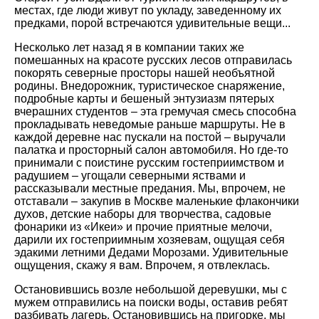
местах, где люди живут по укладу, заведенному их
предками, порой встречаются удивительные вещи...
Несколько лет назад я в компании таких же
помешанных на красоте русских лесов отправилась
покорять северные просторы нашей необъятной
родины. Внедорожник, туристическое снаряжение,
подробные карты и бешеный энтузиазм пятерых
вчерашних студентов – эта гремучая смесь способна
прокладывать неведомые раньше маршруты. Не в
каждой деревне нас пускали на постой – выручали
палатка и просторный салон автомобиля. Но где-то
принимали с поистине русским гостеприимством и
радушием – угощали северными яствами и
рассказывали местные предания. Мы, впрочем, не
отставали – закупив в Москве маленькие флакончики
духов, детские наборы для творчества, садовые
фонарики из «Икеи» и прочие приятные мелочи,
дарили их гостеприимным хозяевам, ощущая себя
эдакими летними Дедами Морозами. Удивительные
ощущения, скажу я вам. Впрочем, я отвлеклась.
Остановившись возле небольшой деревушки, мы с
мужем отправились на поиски воды, оставив ребят
разбивать лагерь. Остановившись на пригорке, мы