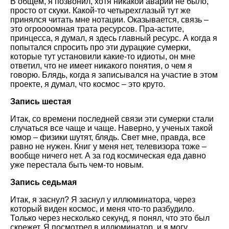
В общем, я позвонил, хотя никакой аварии не было,
просто от скуки. Какой-то четырехглазый тут же
принялся читать мне нотации. Оказывается, связь –
это огроооомная трата ресурсов. Пра-астите,
принцесса, я думал, я здесь главный ресурс. А когда я
попытался спросить про эти дурацкие сумерки,
которые тут установили какие-то идиоты, он мне
ответил, что не имеет никакого понятия, о чем я
говорю. Блядь, когда я записывался на участие в этом
проекте, я думал, что космос – это круто.
Запись шестая
Итак, со времени последней связи эти сумерки стали
случаться все чаще и чаще. Наверно, у ученых такой
юмор – физики шутят, блядь. Свет мне, правда, все
равно не нужен. Книг у меня нет, телевизора тоже –
вообще ничего нет. А за год космическая еда давно
уже перестала быть чем-то новым.
Запись седьмая
Итак, я заснул? Я заснул у иллюминатора, через
который виден космос, и меня что-то разбудило.
Только через несколько секунд, я понял, что это был
скрежет. Я посмотрел в иллюминатор, и я могу