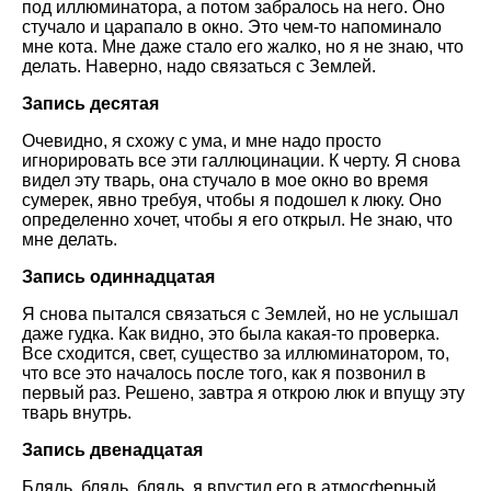
под иллюминатора, а потом забралось на него. Оно
стучало и царапало в окно. Это чем-то напоминало
мне кота. Мне даже стало его жалко, но я не знаю, что
делать. Наверно, надо связаться с Землей.
Запись десятая
Очевидно, я схожу с ума, и мне надо просто
игнорировать все эти галлюцинации. К черту. Я снова
видел эту тварь, она стучало в мое окно во время
сумерек, явно требуя, чтобы я подошел к люку. Оно
определенно хочет, чтобы я его открыл. Не знаю, что
мне делать.
Запись одиннадцатая
Я снова пытался связаться с Землей, но не услышал
даже гудка. Как видно, это была какая-то проверка.
Все сходится, свет, существо за иллюминатором, то,
что все это началось после того, как я позвонил в
первый раз. Решено, завтра я открою люк и впущу эту
тварь внутрь.
Запись двенадцатая
Блядь, блядь, блядь, я впустил его в атмосферный