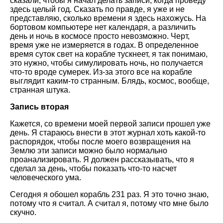
сказали, чтобы я начал делать записи, когда проведу
здесь целый год. Сказать по правде, я уже и не
представляю, сколько времени я здесь нахожусь. На
бортовом компьютере нет календаря, а различить
день и ночь в космосе просто невозможно. Черт,
время уже не измеряется в годах. В определенное
время суток свет на корабле тускнеет, я так понимаю,
это нужно, чтобы симулировать ночь, но получается
что-то вроде сумерек. Из-за этого все на корабле
выглядит каким-то странным. Блядь, космос, вообще,
странная штука.
Запись вторая
Кажется, со времени моей первой записи прошел уже
день. Я стараюсь внести в этот журнал хоть какой-то
распорядок, чтобы после моего возвращения на
Землю эти записи можно было нормально
проанализировать. Я должен рассказывать, что я
сделал за день, чтобы показать что-то насчет
человеческого ума.
Сегодня я обошел корабль 231 раз. Я это точно знаю,
потому что я считал. А считал я, потому что мне было
скучно.