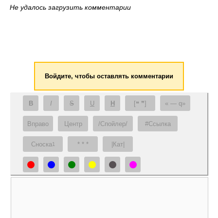
Не удалось загрузить комментарии
Войдите, чтобы оставлять комментарии
B
I
S
U
H
[❝ ❞]
— q
Вправо
Центр
/Спойлер/
#Ссылка
Сноска
* * *
|Кат|
1