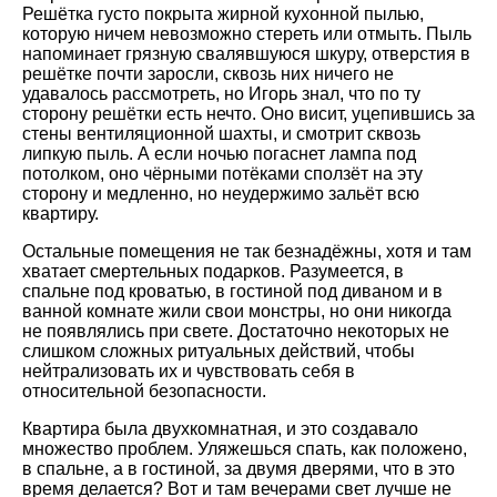
Решётка густо покрыта жирной кухонной пылью,
которую ничем невозможно стереть или отмыть. Пыль
напоминает грязную свалявшуюся шкуру, отверстия в
решётке почти заросли, сквозь них ничего не
удавалось рассмотреть, но Игорь знал, что по ту
сторону решётки есть нечто. Оно висит, уцепившись за
стены вентиляционной шахты, и смотрит сквозь
липкую пыль. А если ночью погаснет лампа под
потолком, оно чёрными потёками сползёт на эту
сторону и медленно, но неудержимо зальёт всю
квартиру.
Остальные помещения не так безнадёжны, хотя и там
хватает смертельных подарков. Разумеется, в
спальне под кроватью, в гостиной под диваном и в
ванной комнате жили свои монстры, но они никогда
не появлялись при свете. Достаточно некоторых не
слишком сложных ритуальных действий, чтобы
нейтрализовать их и чувствовать себя в
относительной безопасности.
Квартира была двухкомнатная, и это создавало
множество проблем. Уляжешься спать, как положено,
в спальне, а в гостиной, за двумя дверями, что в это
время делается? Вот и там вечерами свет лучше не