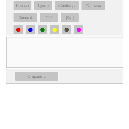
Вправо
Центр
/Спойлер/
#Ссылка
Сноска
* * *
|Кат|
1