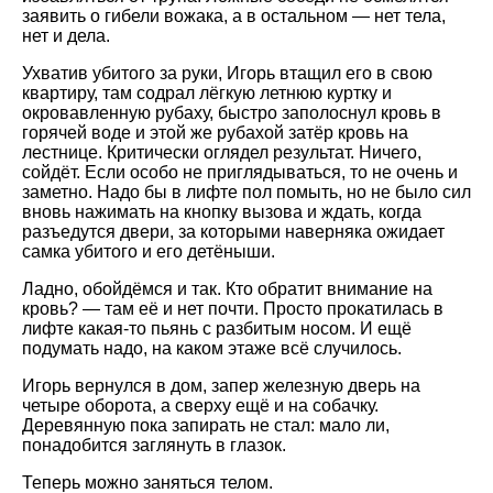
заявить о гибели вожака, а в остальном — нет тела,
нет и дела.
Ухватив убитого за руки, Игорь втащил его в свою
квартиру, там содрал лёгкую летнюю куртку и
окровавленную рубаху, быстро заполоснул кровь в
горячей воде и этой же рубахой затёр кровь на
лестнице. Критически оглядел результат. Ничего,
сойдёт. Если особо не приглядываться, то не очень и
заметно. Надо бы в лифте пол помыть, но не было сил
вновь нажимать на кнопку вызова и ждать, когда
разъедутся двери, за которыми наверняка ожидает
самка убитого и его детёныши.
Ладно, обойдёмся и так. Кто обратит внимание на
кровь? — там её и нет почти. Просто прокатилась в
лифте какая-то пьянь с разбитым носом. И ещё
подумать надо, на каком этаже всё случилось.
Игорь вернулся в дом, запер железную дверь на
четыре оборота, а сверху ещё и на собачку.
Деревянную пока запирать не стал: мало ли,
понадобится заглянуть в глазок.
Теперь можно заняться телом.