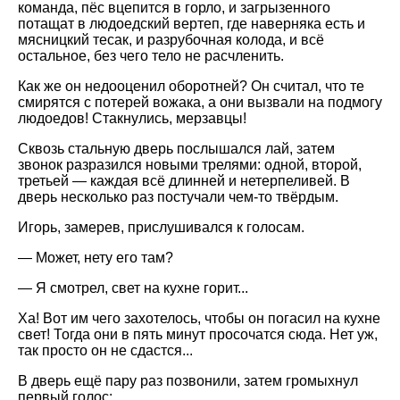
команда, пёс вцепится в горло, и загрызенного
потащат в людоедский вертеп, где наверняка есть и
мясницкий тесак, и разрубочная колода, и всё
остальное, без чего тело не расчленить.
Как же он недооценил оборотней? Он считал, что те
смирятся с потерей вожака, а они вызвали на подмогу
людоедов! Стакнулись, мерзавцы!
Сквозь стальную дверь послышался лай, затем
звонок разразился новыми трелями: одной, второй,
третьей — каждая всё длинней и нетерпеливей. В
дверь несколько раз постучали чем-то твёрдым.
Игорь, замерев, прислушивался к голосам.
— Может, нету его там?
— Я смотрел, свет на кухне горит...
Ха! Вот им чего захотелось, чтобы он погасил на кухне
свет! Тогда они в пять минут просочатся сюда. Нет уж,
так просто он не сдастся...
В дверь ещё пару раз позвонили, затем громыхнул
первый голос: