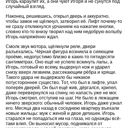
Игорь караулит их, а они чуют Игоря и не сунутся под
случайный взгляд.
Наконец, решившись, открыл дверь и аккуратно,
чтобы замок не щёлкнул, затворил её. Лифт почему-то
не сразу откликнулся урчанием на нажатие кнопки,
словно кто-то внизу творил над ним недобрую волшбу.
Игорь напряжённо ждал.
Смолк звук мотора, щёлкнули реле, двери
разъехались. Чёрная фигура возникла в сияющем
проёме, недопустимо близко в каких-то пятидесяти
сантиметрах. Оно ещё не успело вскинуть лапы, а
Игорь, готовый ко всему, выдернул нож и ударил
снизу вверх лезвием, рассекающим рёбра и хрящи.
Такого удара не выдержало бы никакое
потустороннее существо. Тот, что был в лифте, упал
поперёк дверей. Он был ещё жив, дёргался, хрипел,
даже перевернулся на спину, но напасть уже не мог.
Игорь смотрел, отступив на шаг. Не было в лежащем
ничего зверского: обычный человек. Игорь даже узнал
его. Месяца два назад в соседнюю квартиру въехали
новые жильцы: муж с женой и двое детишек. Игорь
старался не попадаться им на глаза, но однажды всё-
таки влип. Он выносил мусор, поднимался от