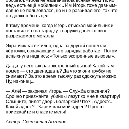
оборвал, чтобы не названивала всякая нежить, но
ведь есть ещё мобильник... Им Игорь тоже давным-
давно не пользовался, но и не разбивал его, так что
он должен быть цел.
К тому времени, когда Игорь отыскал мобильник и
поставил его на зарядку, снаружи донёсся визг
разрезаемого металла.
Экранчик засветился, одна за другой поползли
чёрточки, означающие, что зарядка работает. Потом
вспыхнула надпись: «Только экстренные вызовы».
Да-да, у него как раз экстренный вызов! Какой там
номер — сто двенадцать? Да что ж они трубку не
снимают? За это время тысячу раз сдохнуть можно.
Ну, наконец...
— Алё! — закричал Игорь. — Служба спасения?
Срочно приезжайте, убийцы лезут ко мне в квартиру!
Слышите, пилят дверь болгаркой! Что?.. Адрес?..
Какой адрес?.. Зачем вам мой адрес? Просто
приезжайте и спасите меня!
Автор: Святослав Логинов