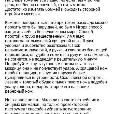
На улице тоже не всё ладно, но если там утро или
день, особенно солнечный, то жить можно.
Достаточно избегать бомжей и обходить стороной
стройки и мусорки.
Кажется невероятным, что при таком раскладе можно
прожить хотя бы пару дней, но был у Игоря способ
защитить себя в бесчеловечном мире. Способ
простой и грубо вещественный. Имя ему:
патологоанатомический хрящевой нож. Штука
удобная и абсолютно безотказная. Нож
цельнометаллический, и ручка, и клинок из блестящей
нержавейки, он удобно ложится в руку и не сломается,
не согнётся, не подведёт в решительную минуту.
Попробуйте ткнуть кухонным ножом гигантскую
мокрицу, она и не почувствует удара. А хрящевой нож
пробьёт панцирь, выпустив наружу белые
пузырящиеся внутренности. Скальпельной остроты
лезвие и толстый обушок; тычок такого ножа подобен
удару топора, недаром второе его название —
рёберный нож.
Но главное не это. Мало ли на свете острейших и
хищных кинжалов, но только прозекторский
инструмент способен убивать потусторонних
выходцев, ведь он специально сделан, чтобы