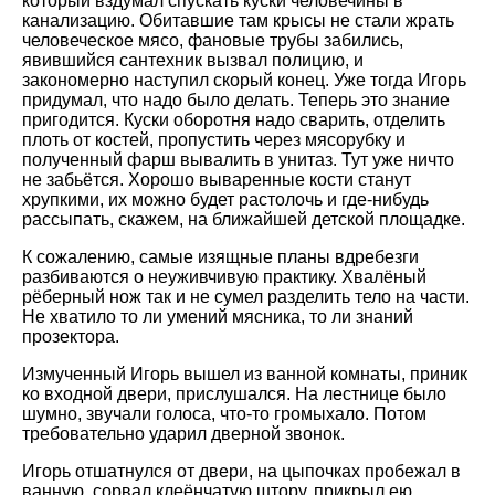
который вздумал спускать куски человечины в
канализацию. Обитавшие там крысы не стали жрать
человеческое мясо, фановые трубы забились,
явившийся сантехник вызвал полицию, и
закономерно наступил скорый конец. Уже тогда Игорь
придумал, что надо было делать. Теперь это знание
пригодится. Куски оборотня надо сварить, отделить
плоть от костей, пропустить через мясорубку и
полученный фарш вывалить в унитаз. Тут уже ничто
не забьётся. Хорошо вываренные кости станут
хрупкими, их можно будет растолочь и где-нибудь
рассыпать, скажем, на ближайшей детской площадке.
К сожалению, самые изящные планы вдребезги
разбиваются о неуживчивую практику. Хвалёный
рёберный нож так и не сумел разделить тело на части.
Не хватило то ли умений мясника, то ли знаний
прозектора.
Измученный Игорь вышел из ванной комнаты, приник
ко входной двери, прислушался. На лестнице было
шумно, звучали голоса, что-то громыхало. Потом
требовательно ударил дверной звонок.
Игорь отшатнулся от двери, на цыпочках пробежал в
ванную, сорвал клеёнчатую штору, прикрыл ею