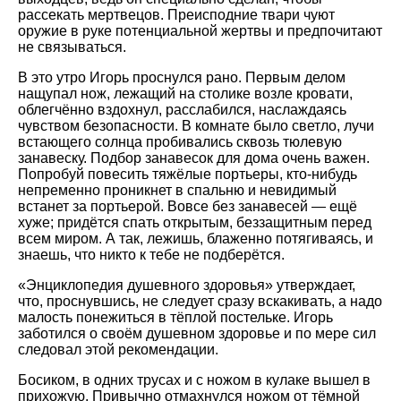
рассекать мертвецов. Преисподние твари чуют
оружие в руке потенциальной жертвы и предпочитают
не связываться.
В это утро Игорь проснулся рано. Первым делом
нащупал нож, лежащий на столике возле кровати,
облегчённо вздохнул, расслабился, наслаждаясь
чувством безопасности. В комнате было светло, лучи
встающего солнца пробивались сквозь тюлевую
занавеску. Подбор занавесок для дома очень важен.
Попробуй повесить тяжёлые портьеры, кто-нибудь
непременно проникнет в спальню и невидимый
встанет за портьерой. Вовсе без занавесей — ещё
хуже; придётся спать открытым, беззащитным перед
всем миром. А так, лежишь, блаженно потягиваясь, и
знаешь, что никто к тебе не подберётся.
«Энциклопедия душевного здоровья» утверждает,
что, проснувшись, не следует сразу вскакивать, а надо
малость понежиться в тёплой постельке. Игорь
заботился о своём душевном здоровье и по мере сил
следовал этой рекомендации.
Босиком, в одних трусах и с ножом в кулаке вышел в
прихожую. Привычно отмахнулся ножом от тёмной