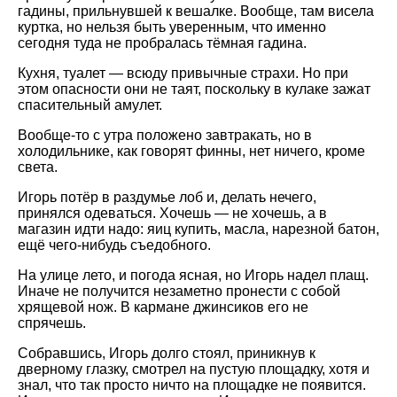
гадины, прильнувшей к вешалке. Вообще, там висела
куртка, но нельзя быть уверенным, что именно
сегодня туда не пробралась тёмная гадина.
Кухня, туалет — всюду привычные страхи. Но при
этом опасности они не таят, поскольку в кулаке зажат
спасительный амулет.
Вообще-то с утра положено завтракать, но в
холодильнике, как говорят финны, нет ничего, кроме
света.
Игорь потёр в раздумье лоб и, делать нечего,
принялся одеваться. Хочешь — не хочешь, а в
магазин идти надо: яиц купить, масла, нарезной батон,
ещё чего-нибудь съедобного.
На улице лето, и погода ясная, но Игорь надел плащ.
Иначе не получится незаметно пронести с собой
хрящевой нож. В кармане джинсиков его не
спрячешь.
Собравшись, Игорь долго стоял, приникнув к
дверному глазку, смотрел на пустую площадку, хотя и
знал, что так просто ничто на площадке не появится.