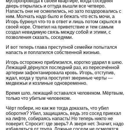
мусоропровода к своей квартире, когда соседняя
дверь открылась и оттуда вышли все четверо.
Напасть они не осмелились, но зато поздоровались с
ним. Молчать надо было и бежать что есть мочи, а
Игорь буркнул что-то в ответ и лишь потом скрылся в
своей норе. Ответил на приветствие и тем самым
создал невидимую связь между собой и этими, с
позволения сказать, соседями.
И вот теперь глава преступной семейки попытался
напасть и поплатился собственной жизнью.
Игорь осторожно приблизился, коротко ударил в шею.
Лежащий дёрнулся последний раз, из пересечённой
артерии зафонтанировала кровь. Игорь, отступив,
ждал, когда у трупа проступят звериные черты —
медвежьи и козлиные одновременно.
Время шло, лежащий оставался человеком. Мёртвым,
только что убитым человеком.
Чёрт побери, но как же тогда доказать, что убил
оборотня? Убил, защищаясь, ведь это сосед приехал
на лифте, собираясь напасть! Но теперь никто не
поверит. Спросит: где зверь? А зверя нет. Значит, надо
избавляться от трупа. Ложные соседи не осмелятся