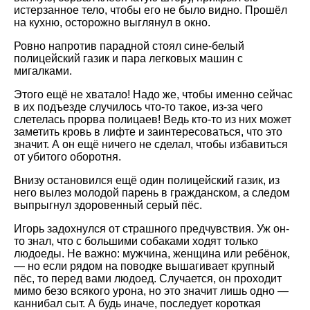
истерзанное тело, чтобы его не было видно. Прошёл
на кухню, осторожно выглянул в окно.
Ровно напротив парадной стоял сине-белый
полицейский газик и пара легковых машин с
мигалками.
Этого ещё не хватало! Надо же, чтобы именно сейчас
в их подъезде случилось что-то такое, из-за чего
слетелась прорва полицаев! Ведь кто-то из них может
заметить кровь в лифте и заинтересоваться, что это
значит. А он ещё ничего не сделал, чтобы избавиться
от убитого оборотня.
Внизу остановился ещё один полицейский газик, из
него вылез молодой парень в гражданском, а следом
выпрыгнул здоровенный серый пёс.
Игорь задохнулся от страшного предчувствия. Уж он-
то знал, что с большими собаками ходят только
людоеды. Не важно: мужчина, женщина или ребёнок,
— но если рядом на поводке вышагивает крупный
пёс, то перед вами людоед. Случается, он проходит
мимо безо всякого урона, но это значит лишь одно —
каннибал сыт. А будь иначе, последует короткая