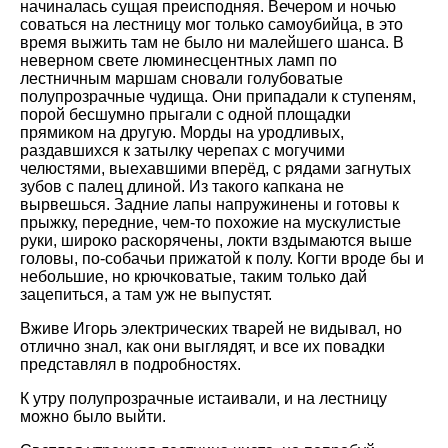
начиналась сущая преисподняя. Вечером и ночью
соваться на лестницу мог только самоубийца, в это
время выжить там не было ни малейшего шанса. В
неверном свете люминесцентных ламп по
лестничным маршам сновали голубоватые
полупрозрачные чудища. Они припадали к ступеням,
порой бесшумно прыгали с одной площадки
прямиком на другую. Морды на уродливых,
раздавшихся к затылку черепах с могучими
челюстями, выехавшими вперёд, с рядами загнутых
зубов с палец длиной. Из такого капкана не
вырвешься. Задние лапы напружинены и готовы к
прыжку, передние, чем-то похожие на мускулистые
руки, широко раскорячены, локти вздымаются выше
головы, по-собачьи прижатой к полу. Когти вроде бы и
небольшие, но крючковатые, таким только дай
зацепиться, а там уж не выпустят.
Вживе Игорь электрических тварей не видывал, но
отлично знал, как они выглядят, и все их повадки
представлял в подробностях.
К утру полупрозрачные истаивали, и на лестницу
можно было выйти.