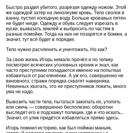
Быстро раздел убитого, разрезая одежду ножом. Этой
же одеждой затёр на линолеуме кровь. Тело сволок в
ванну, пустил холодную воду. Больше кровавых пятен
не будет нигде. Одежду и обувь следует изрезать в
куски, вымазать землёй и выбросить по частям в
разные помойки. Тогда на них не позарятся и бомжи, а
значит, тут всё будет в порядке.
Тело нужно расчленить и уничтожить. Но как?
За свою жизнь Игорь немало прочёл и по телику
посмотрел всяческих уголовных хроник и знал, как
часто преступники попадаются именно на попытках
избавиться от расчленёнки. А уж его, совершенно не
виновного, стражи порядка схватят наверняка.
Невинных хватать, это не преступников ловить, много
ума не надо.
Вывозить части тела, пытаться закопать их, утопить
или сжечь — совершенно бесполезно: оборотни
выследят его и подскажут полиции, где и что искать...
Значит, от улик придётся избавляться прямо здесь.
Игорь помнил историю, как был пойман маньяк,