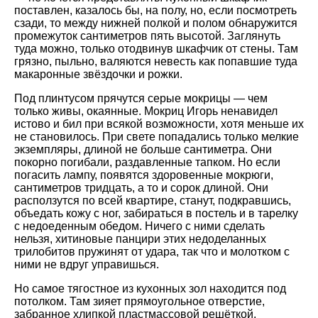
поставлен, казалось бы, на полу, но, если посмотреть
сзади, то между нижней полкой и полом обнаружится
промежуток сантиметров пять высотой. Заглянуть
туда можно, только отодвинув шкафчик от стены. Там
грязно, пыльно, валяются невесть как попавшие туда
макаронные звёздочки и рожки.
Под плинтусом прячутся серые мокрицы — чем
только живы, окаянные. Мокриц Игорь ненавидел
истово и бил при всякой возможности, хотя меньше их
не становилось. При свете попадались только мелкие
экземпляры, длиной не больше сантиметра. Они
покорно погибали, раздавленные тапком. Но если
погасить лампу, появятся здоровенные мокрюги,
сантиметров тридцать, а то и сорок длиной. Они
расползутся по всей квартире, станут, подкравшись,
объедать кожу с ног, забираться в постель и в тарелку
с недоеденным обедом. Ничего с ними сделать
нельзя, хитиновые панцири этих недоделанных
трилобитов пружинят от удара, так что и молотком с
ними не вдруг управишься.
Но самое тягостное из кухонных зол находится под
потолком. Там зияет прямоугольное отверстие,
забранное хлипкой пластмассовой решёткой.