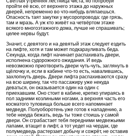
Светлая утренняя лестница чиста, но попробуй
пройти её всю, от верхнего этажа до наружных
дверей, непременно во что-нибудь вляпаешься.
Опасность таят закутки у мусоропровода: где грязь,
там и мразь. А уж кто живёт на четвёртом этаже
всякого многоэтажного дома, лучше не спрашивать;
целее нервы будут.
Значит, с девятого и на девятый этаж следует ездить
на лифте, хотя и там может подкарауливать беда.
Секунда, когда лифт начинает распахивать двери,
исполнена судорожного ожидания. И ведь
невозможно приотворить двери чуть-чуть, заглянуть в
щёлочку и, если в кабине что-то есть, навалившись,
захлопнуть дверь. Двери лифта распахиваются сразу
на всю ширину, так что пассажиру уже некуда
деваться, он оказывается один на один с
приехавшим. Оно стоит в кабине, крепко упираясь в
пол задними козлиными ногами, а верхняя часть его
косматого туловища больше всего напоминает
медведя. Полуоборотень уже готов к нападению, а
тебе некуда бежать, ведь ты тоже стоишь у самой
двери. Он сграбастает тебя передними медвежьими
лапами, втащит в лифт, а тот уедет на чердак, где
полумедведь растерзает добычу и сожрёт, не оставив