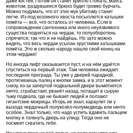
даже костей. Потом он станет хрипло стонать, маясь
животом, раздувшееся брюхо будет громко бурчать.
Можно подумать, что от этих мук убитому станет
легче. Из-под козлиного хвоста посыплются катышки
помёта — всё, что осталось от человека. Если в
сопровождении сантехника или иного неуязвимого
существа подняться на чердак, то полуоборотень
спрячется, так что и не найдёшь. Но зато можно
видеть, что весь чердак усыпан хрусткими катышками
помёта. Это ж сколько народу нашло свой конец на
этом чердаке!
Но иногда лифт оказывается пуст, и на нём удаётся
спуститься на первый этаж. Там человека ожидает
последняя преграда. Ты уже у дверей парадной,
протягиваешь палец к кнопке замка, и в этот момент
снизу, из-за запертой подвальной двери выметнется
нечто, сграбастает, рванёт назад, потащит в сырую
тьму подвала, где не бывает людей и ползают
гигантские мокрицы. Игорь не знал, караулит ли у
выхода чердачный полукозёл-полумедведь или нечто
особое. Знал только, что надо успеть вдавить пальцем
кнопку и толкнуть дверь на улицу. Тогда оно не
посмеет схватить тебя.