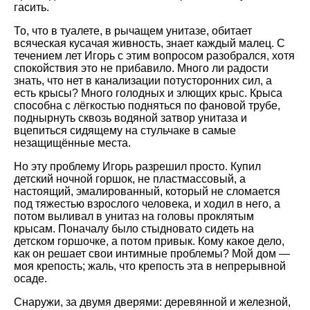
гасить.
То, что в туалете, в рычащем унитазе, обитает
всяческая кусачая живность, знает каждый малец. С
течением лет Игорь с этим вопросом разобрался, хотя
спокойствия это не прибавило. Много ли радости
знать, что нет в канализации потусторонних сил, а
есть крысы? Много голодных и злющих крыс. Крыса
способна с лёгкостью подняться по фановой трубе,
поднырнуть сквозь водяной затвор унитаза и
вцепиться сидящему на стульчаке в самые
незащищённые места.
Но эту проблему Игорь разрешил просто. Купил
детский ночной горшок, не пластмассовый, а
настоящий, эмалированный, который не сломается
под тяжестью взрослого человека, и ходил в него, а
потом выливал в унитаз на головы проклятым
крысам. Поначалу было стыдновато сидеть на
детском горшочке, а потом привык. Кому какое дело,
как он решает свои интимные проблемы? Мой дом —
моя крепость; жаль, что крепость эта в непрерывной
осаде.
Снаружи, за двумя дверями: деревянной и железной,