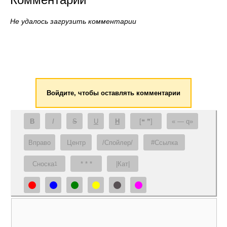
Не удалось загрузить комментарии
Войдите, чтобы оставлять комментарии
B
I
S
U
H
[❝ ❞]
— q
Вправо
Центр
/Спойлер/
#Ссылка
Сноска
* * *
|Кат|
1