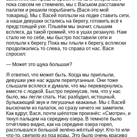
пока совсем не стемнело, мы с Васьком расставили
палатки и решили порыбачить (Вася-это мой
товарищ). Мы с Васей поплыли на лодке ставить сети,
а наши девушки остались на берегу, готовить всё к
предстоящей ухе. Плывём мы значит, слышим
всплеск, да такой громкий, что в ушах резануло. Нам
стало не по себе, мы быстро поставили сети и
поплыли к берегу. Пока мы плыли к берегу, всплески
продолжались то слева, то справа от нас. Вася
спросил:
— Может это щука большая?
Я ответил, что может быть. Когда мы приплыли,
девушки уже нас ждали перепуганные. Они тоже
слышали всплеск и думали, что мы перевернулись
вместе с лодкой. Быстро перекусив, тем, что у нас
было, мы легли спать. Нас разбудил, истошный,
булькающий звук и лягушачье кваканье. Мы с Васей
выскочили из палаток, но сразу ничего не заметили.
Как вдруг, Вася, почти шёпотом произнёс: «Смотри», и
ткнул пальцем на середину озера. В темноте было
отчётливо видно, как на середине озера горел,
расплывался большой зелёно-жёлтый круг. Кто-то или
что-то, светило из под воды. Это было очень красиво