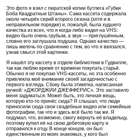
Это фото я взял с пиратской копии бутлега «Губки
Боба Квадратные Штаны». Сама кассета содержала
около четырёх серий второго сезона (хотя и в
неправильном порядке) и, пожалуй, была худшего
качества из всех, что я когда-либо видел на VHS:
видео было очень грубым, а звук — приглушённым,
словно его заглушала подушка. Однако качество —
лишь мелочь по сравнению с тем, во что я ввязался,
узнав смысл этой картинки.
Я нашёл эту кассету в отделе библиотеки в Гудвилле,
так как люблю время от времени покупать старьё.
Обычно я не покупаю VHS-кассеты, но эта особенно
привлекла моё внимание своей загадочностью с
первого взгляда. Сбоку была этикетка, написанная
ручкой: «ДЖОРДЖИИ ДЖЕФФЕРИС». Это заставило
меня задуматься. Может быть, это личная вещь,
которую кто-то принёс сюда? Я слышал, что люди
приносили сюда свои свадебные видео или семейные
фотографии, так что и здесь всё было так же. Я
подумал, что, возможно, смогу вернуть её владельцу,
поэтому купил её на свою дебетовую карту и
отправился к отцу. В конце концов, он был
единственным из моих знакомых, у кого был