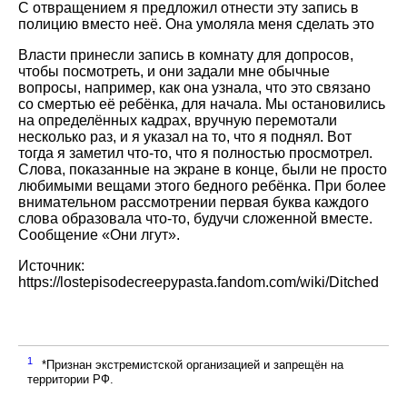
С отвращением я предложил отнести эту запись в
полицию вместо неё. Она умоляла меня сделать это
Власти принесли запись в комнату для допросов,
чтобы посмотреть, и они задали мне обычные
вопросы, например, как она узнала, что это связано
со смертью её ребёнка, для начала. Мы остановились
на определённых кадрах, вручную перемотали
несколько раз, и я указал на то, что я поднял. Вот
тогда я заметил что-то, что я полностью просмотрел.
Слова, показанные на экране в конце, были не просто
любимыми вещами этого бедного ребёнка. При более
внимательном рассмотрении первая буква каждого
слова образовала что-то, будучи сложенной вместе.
Сообщение «Они лгут».
Источник:
https://lostepisodecreepypasta.fandom.com/wiki/Ditched
1
*Признан экстремистской организацией и запрещён на
территории РФ.