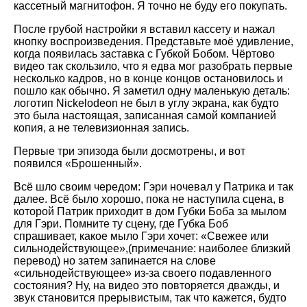
кассетный магнитофон. Я точно не буду его покупать.
После грубой настройки я вставил кассету и нажал
кнопку воспроизведения. Представьте моё удивление,
когда появилась заставка с Губкой Бобом. Чёртово
видео так скользило, что я едва мог разобрать первые
несколько кадров, но в конце концов остановилось и
пошло как обычно. Я заметил одну маленькую деталь:
логотип Nickelodeon не был в углу экрана, как будто
это была настоящая, записанная самой компанией
копия, а не телевизионная запись.
Первые три эпизода были досмотрены, и вот
появился «Брошенный».
Всё шло своим чередом: Гэри ночевал у Патрика и так
далее. Всё было хорошо, пока не наступила сцена, в
которой Патрик приходит в дом Губки Боба за мылом
для Гэри. Помните ту сцену, где Губка Боб
спрашивает, какое мыло Гэри хочет: «Свежее или
сильнодействующее»,(примечание: наиболее близкий
перевод) но затем запинается на слове
«сильнодействующее» из-за своего подавленного
состояния? Ну, на видео это повторяется дважды, и
звук становится прерывистым, так что кажется, будто