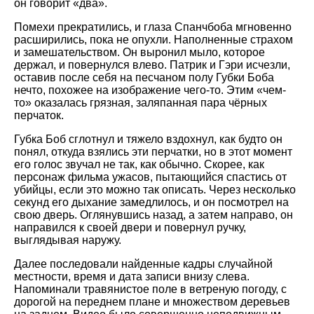
он говорит «два».
Помехи прекратились, и глаза Спанчбоба мгновенно
расширились, пока не опухли. Наполненные страхом
и замешательством. Он выронил мыло, которое
держал, и повернулся влево. Патрик и Гэри исчезли,
оставив после себя на песчаном полу Губки Боба
нечто, похожее на изображение чего-то. Этим «чем-
то» оказалась грязная, заляпанная пара чёрных
перчаток.
Губка Боб сглотнул и тяжело вздохнул, как будто он
понял, откуда взялись эти перчатки, но в этот момент
его голос звучал не так, как обычно. Скорее, как
персонаж фильма ужасов, пытающийся спастись от
убийцы, если это можно так описать. Через несколько
секунд его дыхание замедлилось, и он посмотрел на
свою дверь. Оглянувшись назад, а затем направо, он
направился к своей двери и повернул ручку,
выглядывая наружу.
Далее последовали найденные кадры случайной
местности, время и дата записи внизу слева.
Напоминали травянистое поле в ветреную погоду, с
дорогой на переднем плане и множеством деревьев