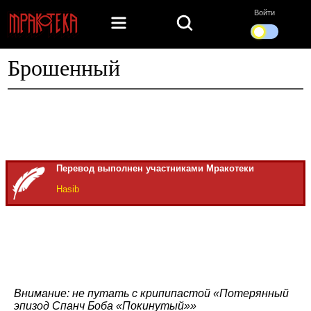
Войти
Брошенный
Перевод выполнен участниками Мракотеки
Hasib
Внимание: не путать с крипипастой «Потерянный
эпизод Спанч Боба «Покинутый»»