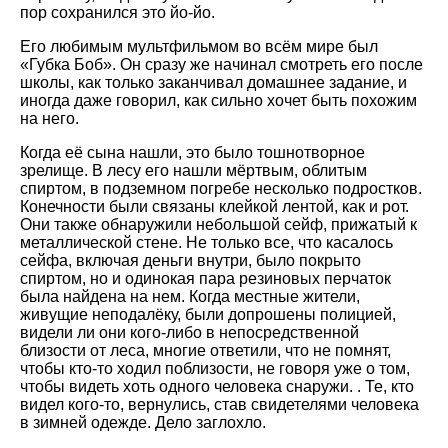
пор сохранился это йо-йо.
Его любимым мультфильмом во всём мире был
«Губка Боб». Он сразу же начинал смотреть его после
школы, как только заканчивал домашнее задание, и
иногда даже говорил, как сильно хочет быть похожим
на него.
Когда её сына нашли, это было тошнотворное
зрелище. В лесу его нашли мёртвым, облитым
спиртом, в подземном погребе несколько подростков.
Конечности были связаны клейкой лентой, как и рот.
Они также обнаружили небольшой сейф, прижатый к
металлической стене. Не только все, что касалось
сейфа, включая деньги внутри, было покрыто
спиртом, но и одинокая пара резиновых перчаток
была найдена на нем. Когда местные жители,
живущие неподалёку, были допрошены полицией,
видели ли они кого-либо в непосредственной
близости от леса, многие ответили, что не помнят,
чтобы кто-то ходил поблизости, не говоря уже о том,
чтобы видеть хоть одного человека снаружи. . Те, кто
видел кого-то, вернулись, став свидетелями человека
в зимней одежде. Дело заглохло.