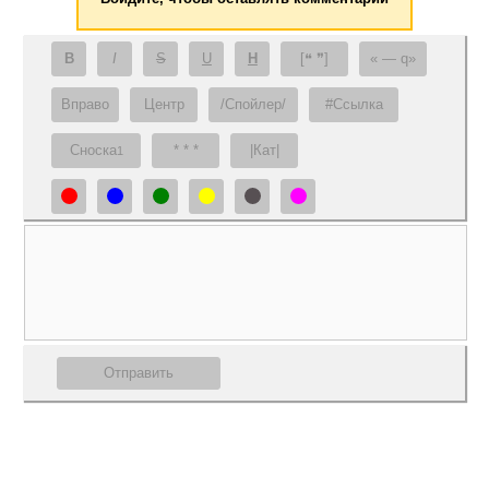
B
I
S
U
H
[❝ ❞]
— q
Вправо
Центр
/Спойлер/
#Ссылка
Сноска
* * *
|Кат|
1