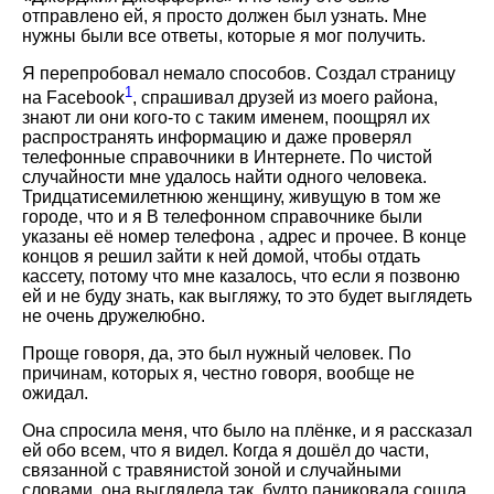
отправлено ей, я просто должен был узнать. Мне
нужны были все ответы, которые я мог получить.
Я перепробовал немало способов. Создал страницу
1
на Facebook
, спрашивал друзей из моего района,
знают ли они кого-то с таким именем, поощрял их
распространять информацию и даже проверял
телефонные справочники в Интернете. По чистой
случайности мне удалось найти одного человека.
Тридцатисемилетнюю женщину, живущую в том же
городе, что и я В телефонном справочнике были
указаны её номер телефона , адрес и прочее. В конце
концов я решил зайти к ней домой, чтобы отдать
кассету, потому что мне казалось, что если я позвоню
ей и не буду знать, как выгляжу, то это будет выглядеть
не очень дружелюбно.
Проще говоря, да, это был нужный человек. По
причинам, которых я, честно говоря, вообще не
ожидал.
Она спросила меня, что было на плёнке, и я рассказал
ей обо всем, что я видел. Когда я дошёл до части,
связанной с травянистой зоной и случайными
словами, она выглядела так, будто паниковала сошла