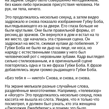
на заднем. Видео было совершенно неподвижным,
без каких-либо признаков присутствия человека. Ни
рук, ни тела, ничего.
Это продолжалось несколько секунд, а затем видео
задрожало и снова показало изображение Губку Боба,
выглядывающего из-за двери. Его глаза больше не
были круглыми. Они были правильной формы, от
ресниц до зрачков. Он вернулся в дом и встал на то
же место, где началась эта странная сцена. Он
задрожал на месте, сжимая кулаки до побеления. У
Губки Боба не было ни дыр на лице, ни носа, но
наряду с естественными глазами у него был
человеческий рот с неровными зубами. Кадр выглядел
сильно стилизованным, и в оригинальной сцене
повторялась одна и та же фраза Губки Боба. К фразе
добавлялись звуки громко рыдающего Губки Боба.
«Без тебя я — никто!» Снова, и снова, и снова.
На экране мелькали разные случайные слова,
разделённые многоточиями. Например, «телевизор»
и «йогурт» Это продолжалось несколько секунд, пока
кассета не вышла из слота. Увидев, что я только что
посмотрел, я должен был узнать, кто эта женщина
«Джорджия Джефферис» и почему это было