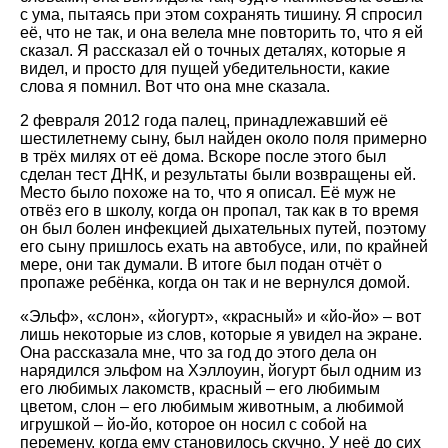
с ума, пытаясь при этом сохранять тишину. Я спросил
её, что не так, и она велела мне повторить то, что я ей
сказал. Я рассказал ей о точных деталях, которые я
видел, и просто для пущей убедительности, какие
слова я помнил. Вот что она мне сказала.
2 февраля 2012 года палец, принадлежавший её
шестилетнему сыну, был найден около поля примерно
в трёх милях от её дома. Вскоре после этого был
сделан тест ДНК, и результаты были возвращены ей.
Место было похоже на то, что я описал. Её муж не
отвёз его в школу, когда он пропал, так как в то время
он был болен инфекцией дыхательных путей, поэтому
его сыну пришлось ехать на автобусе, или, по крайней
мере, они так думали. В итоге был подан отчёт о
пропаже ребёнка, когда он так и не вернулся домой.
«Эльф», «слон», «йогурт», «красный» и «йо-йо» – вот
лишь некоторые из слов, которые я увидел на экране.
Она рассказала мне, что за год до этого дела он
нарядился эльфом на Хэллоуин, йогурт был одним из
его любимых лакомств, красный – его любимым
цветом, слон – его любимым животным, а любимой
игрушкой – йо-йо, которое он носил с собой на
перемену, когда ему становилось скучно. У неё до сих