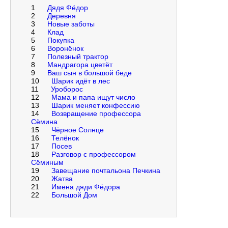
1
Дядя Фёдор
2
Деревня
3
Новые заботы
4
Клад
5
Покупка
6
Воронёнок
7
Полезный трактор
8
Мандрагора цветёт
9
Ваш сын в большой беде
10
Шарик идёт в лес
11
Уроборос
12
Мама и папа ищут число
13
Шарик меняет конфессию
14
Возвращение профессора
Сёмина
15
Чёрное Солнце
16
Телёнок
17
Посев
18
Разговор с профессором
Сёминым
19
Завещание почтальона Печкина
20
Жатва
21
Имена дяди Фёдора
22
Большой Дом