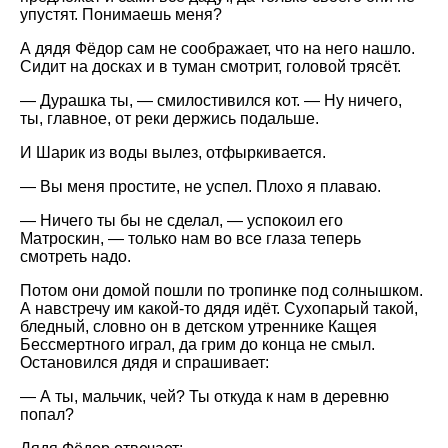
упустят. Понимаешь меня?
А дядя Фёдор сам не соображает, что на него нашло.
Сидит на досках и в туман смотрит, головой трясёт.
— Дурашка ты, — смилостивился кот. — Ну ничего,
ты, главное, от реки держись подальше.
И Шарик из воды вылез, отфыркивается.
— Вы меня простите, не успел. Плохо я плаваю.
— Ничего ты бы не сделал, — успокоил его
Матроскин, — только нам во все глаза теперь
смотреть надо.
Потом они домой пошли по тропинке под солнышком.
А навстречу им какой-то дядя идёт. Сухопарый такой,
бледный, словно он в детском утреннике Кащея
Бессмертного играл, да грим до конца не смыл.
Остановился дядя и спрашивает:
— А ты, мальчик, чей? Ты откуда к нам в деревню
попал?