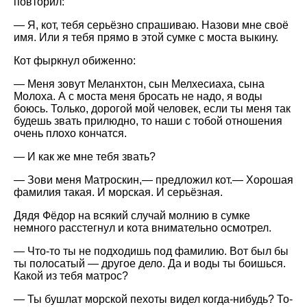
повторил:
— Я, кот, тебя серьёзно спрашиваю. Назови мне своё
имя. Или я тебя прямо в этой сумке с моста выкину.
Кот фыркнул обиженно:
— Меня зовут Меланхтон, сын Мелхесиаха, сына
Молоха. А с моста меня бросать не надо, я воды
боюсь. Только, дорогой мой человек, если ты меня так
будешь звать прилюдно, то наши с тобой отношения
очень плохо кончатся.
— И как же мне тебя звать?
— Зови меня Матроскин,— предложил кот.— Хорошая
фамилия такая. И морская. И серьёзная.
Дядя Фёдор на всякий случай молнию в сумке
немного расстегнул и кота внимательно осмотрел.
— Что-то ты не подходишь под фамилию. Вот был бы
ты полосатый — другое дело. Да и воды ты боишься.
Какой из тебя матрос?
— Ты бушлат морской пехоты видел когда-нибудь? То-