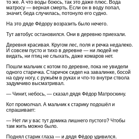
то же. А что воды боюсь, так это даже плюс. Вода
матросу — верная смерть. Если он в воду попал,
значит, беда случилась, потонуло его судно.
На это дяде Фёдору возразить было нечего.
Тут автобус остановился. Они в деревню приехали.
Деревня красивая. Кругом лес, поля и речка недалеко.
И совсем пусто и тихо в деревне — ни людей не
видать, ни птиц не слыхать, даже комаров нет.
Пошли мальчик с котом по деревне, пока не увидели
одного старичка. Старичок сидел на завалинке, босой
на одну ногу, с ружьём в руках и что-то внутри ствола
задумчиво высматривал.
— Чинит, небось, — сказал дядя Фёдор Матроскину.
Кот промолчал. А мальчик к старику подошёл и
спрашивает:
— Нет ли у вас тут домика лишнего пустого? Чтобы
там жить можно было.
Поднял старик глаза — и дядя Фёдор удивился.