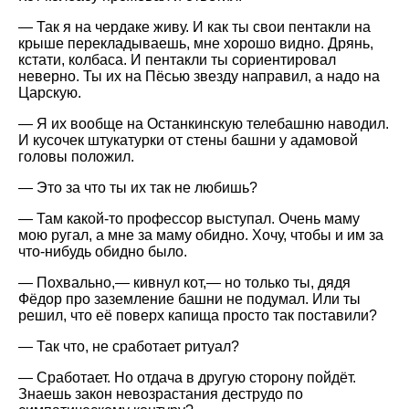
— Так я на чердаке живу. И как ты свои пентакли на
крыше перекладываешь, мне хорошо видно. Дрянь,
кстати, колбаса. И пентакли ты сориентировал
неверно. Ты их на Пёсью звезду направил, а надо на
Царскую.
— Я их вообще на Останкинскую телебашню наводил.
И кусочек штукатурки от стены башни у адамовой
головы положил.
— Это за что ты их так не любишь?
— Там какой-то профессор выступал. Очень маму
мою ругал, а мне за маму обидно. Хочу, чтобы и им за
что-нибудь обидно было.
— Похвально,— кивнул кот,— но только ты, дядя
Фёдор про заземление башни не подумал. Или ты
решил, что её поверх капища просто так поставили?
— Так что, не сработает ритуал?
— Сработает. Но отдача в другую сторону пойдёт.
Знаешь закон невозрастания деструдо по