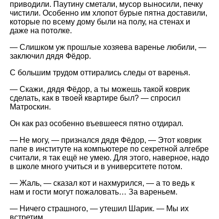
приводили. Паутину сметали, мусор выносили, печку
чистили. Особенно им хлопот бурые пятна доставили,
которые по всему дому были на полу, на стенах и
даже на потолке.
— Слишком уж прошлые хозяева варенье любили, —
заключил дядя Фёдор.
С большим трудом оттирались следы от варенья.
— Скажи, дядя Фёдор, а ты можешь такой коврик
сделать, как в твоей квартире был? — спросил
Матроскин.
Он как раз особенно въевшееся пятно отдирал.
— Не могу, — признался дядя Фёдор, — Этот коврик
папе в институте на компьютере по секретной алгебре
считали, я так ещё не умею. Для этого, наверное, надо
в школе много учиться и в университете потом.
— Жаль, — сказал кот и нахмурился, — а то ведь к
нам и гости могут пожаловать… За вареньем.
— Ничего страшного, — утешил Шарик. — Мы их
встретим.