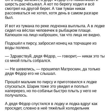
шерсть расчёсывал. А кот по берегу ходил и всё
смотрел на другой берег. А там туман никак
рассеиваться не хотел, хотя день в самом разгаре
был.
И вот из тумана по реке лодчонка выплыла. А в лодке
сидел на вёслах человечек в рыбацком плаще.
Капюшон на лицо наброшен, так что лица не видно.
Подошёл к пирсу, забросил конец на торчащее из
воды полено.
— Здравствуй, дядя Фёдор, — говорит,— никак это ты
со мной плыть собрался.
— Не шевелись, — прошипел Матроскин, да только
дядя Фёдор его не слышал.
Прошёл мальчик по пирсу и приготовился к лодке
спускаться. Шарик тоже это увидел и поплыл
наперерез, но по-собачьи быстро плыть у него не
получалось.
А дядя Фёдор спустился в лодку и лодка вдруг как
просядет, словно в неё тяжёлый холодильник