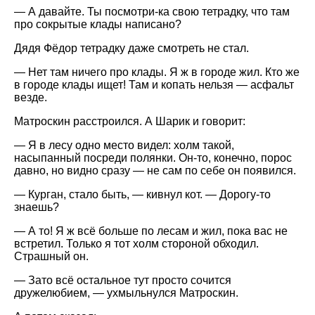
— А давайте. Ты посмотри-ка свою тетрадку, что там
про сокрытые клады написано?
Дядя Фёдор тетрадку даже смотреть не стал.
— Нет там ничего про клады. Я ж в городе жил. Кто же
в городе клады ищет! Там и копать нельзя — асфальт
везде.
Матроскин расстроился. А Шарик и говорит:
— Я в лесу одно место видел: холм такой,
насыпанный посреди полянки. Он-то, конечно, порос
давно, но видно сразу — не сам по себе он появился.
— Курган, стало быть, — кивнул кот. — Дорогу-то
знаешь?
— А то! Я ж всё больше по лесам и жил, пока вас не
встретил. Только я тот холм стороной обходил.
Страшный он.
— Зато всё остальное тут просто сочится
дружелюбием, — ухмыльнулся Матроскин.