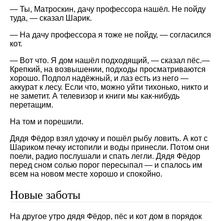
— Ты, Матроскин, дачу профессора нашёл. Не пойду
туда, — сказал Шарик.
— На дачу профессора я тоже не пойду, — согласился
кот.
— Вот что. Я дом нашёл подходящий, — сказал пёс.—
Крепкий, на возвышении, подходы просматриваются
хорошо. Подпол надёжный, и лаз есть из него —
аккурат к лесу. Если что, можно уйти тихонько, никто и
не заметит. А телевизор и книги мы как-нибудь
перетащим.
На том и порешили.
Дядя Фёдор взял удочку и пошёл рыбу ловить. А кот с
Шариком печку истопили и воды принесли. Потом они
поели, радио послушали и спать легли. Дядя Фёдор
перед сном солью порог пересыпал — и спалось им
всем на новом месте хорошо и спокойно.
Новые заботы
На другое утро дядя Фёдор, пёс и кот дом в порядок