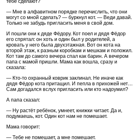
тебе сделают?
— Мне в алфавитном порядке перечислить, что они
могут со мной сделать? — буркнул кот. — Веди давай.
Только не забудь пригласить меня в свой дом.
И пошли они к дяде Фёдору. Кот поел и дядя Фёдор
его спрятал: он хоть и один был у родителей, а
кровать у него была двухэтажная. Вот он кота на
второй этаж, к разным коробкам и мешкам и положил.
Кот там до самого вечера спал как барин. А вечером
папа с мамой пришли. Мама как вошла, сразу и
сказала:
— Кто-то охранный коврик заклинал. Не иначе как
дядя Фёдор кота притащил. И пепла в прихожей нет…
Сам догадался вслух пригласить или кто надоумил?
А папа сказал:
— Ну растёт ребёнок, умнеет, книжки читает. Да и,
подумаешь, кот. Один кот нам не помешает.
Мама говорит:
— Тебе не помешает, а мне помешает.