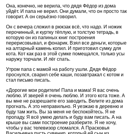
Она, конечно, не верила, что дядя Фёдор из дома
уйдёт. И папа не верил. Они думали, что он просто так
говорит. А он серьёзно говорил.
Он с вечера сложил в рюкзак всё, что надо. И ножик
перочинный, и куртку тёплую, и толстую тетрадь, в
которую он из папиных книг построения
перерисовывал, и фонарик. Взял все деньги, которые
на алтарный камень копил. И приготовил сумку для
кота. Кот как раз в этой сумке помещался, только усы
наружу торчали. И лёг спать.
Утром папа с мамой на работу ушли. Дядя Фёдор
проснулся, сварил себе каши, позавтракал с котом и
стал письмо писать.
«Дорогие мои родители! Папа и мама! Я вас очень
люблю. И зверей я очень люблю. И этого кота тоже. А
вы мне не разрешаете его заводить. Велите из дома
прогнать. А это неправильно. Я уезжаю в деревню и
буду там жить. Вы за меня не беспокойтесь. Я не
пропаду. Я всё умею делать и буду вам писать. А на
крыше вы сами построение разберите. Я не хочу,
чтобы у вас телевизор сломался. А Прасковья
Васильевна пусть сувенир, который ей сын из