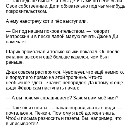
— Так ведь не бывает, чтобы дети сами по себе были.
Свои собственные. Дети обязательно под чьим-нибудь
покровительством.
А ему навстречу кот и пёс выступили.
— Он под нашим покровительством, — говорит
Матроскин и в песке лапой малую печать Джона Ди
намечает.
Шарик промолчал и только клыки показал. Он после
купания высох и ещё больше казался, чем был
раньше.
Дядя совсем растерялся. Чувствует, что ещё немного,
и порвут его прямо на этой тропинке. Что-то
необычное здесь. Значит, непорядок. Да к тому ж ещё
дядя Фёдор сам наступать начал:
— А вы почему спрашиваете? Зачем вам моё имя?
— Так я ж из почты, — начал оправдываться дядя, —
почтальон я. Печкин. Поэтому я всё должен знать.
Чтобы письма разносить и газеты. Вы, например, что
выписываете?