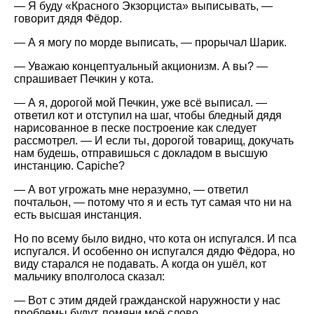
— Я буду «Красного Экзорциста» выписывать, —
говорит дядя Фёдор.
— А я могу по морде выписать, — прорычал Шарик.
— Уважаю концептуальный акционизм. А вы? —
спрашивает Печкин у кота.
— А я, дорогой мой Печкин, уже всё выписал. —
ответил кот и отступил на шаг, чтобы бледный дядя
нарисованное в песке построение как следует
рассмотрел. — И если ты, дорогой товарищ, докучать
нам будешь, отправишься с докладом в высшую
инстанцию. Capiche?
— А вот угрожать мне неразумно, — ответил
почтальон, — потому что я и есть тут самая что ни на
есть высшая инстанция.
Но по всему было видно, что кота он испугался. И пса
испугался. И особенно он испугался дядю Фёдора, но
виду старался не подавать. А когда он ушёл, кот
мальчику вполголоса сказал:
— Вот с этим дядей гражданской наружности у нас
проблемы будут, помяни моё слово.