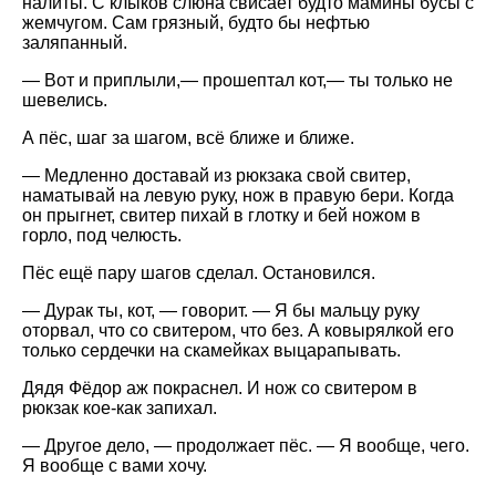
налиты. С клыков слюна свисает будто мамины бусы с
жемчугом. Сам грязный, будто бы нефтью
заляпанный.
— Вот и приплыли,— прошептал кот,— ты только не
шевелись.
А пёс, шаг за шагом, всё ближе и ближе.
— Медленно доставай из рюкзака свой свитер,
наматывай на левую руку, нож в правую бери. Когда
он прыгнет, свитер пихай в глотку и бей ножом в
горло, под челюсть.
Пёс ещё пару шагов сделал. Остановился.
— Дурак ты, кот, — говорит. — Я бы мальцу руку
оторвал, что со свитером, что без. А ковырялкой его
только сердечки на скамейках выцарапывать.
Дядя Фёдор аж покраснел. И нож со свитером в
рюкзак кое-как запихал.
— Другое дело, — продолжает пёс. — Я вообще, чего.
Я вообще с вами хочу.