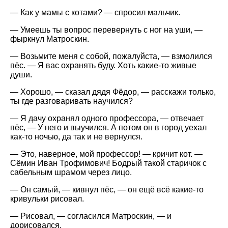
— Как у мамы с котами? — спросил мальчик.
— Умеешь ты вопрос перевернуть с ног на уши, —
фыркнул Матроскин.
— Возьмите меня с собой, пожалуйста, — взмолился
пёс. — Я вас охранять буду. Хоть какие-то живые
души.
— Хорошо, — сказал дядя Фёдор, — расскажи только,
ты где разговаривать научился?
— Я дачу охранял одного профессора, — отвечает
пёс, — У него и выучился. А потом он в город уехал
как-то ночью, да так и не вернулся.
— Это, наверное, мой профессор! — кричит кот. —
Сёмин Иван Трофимович! Бодрый такой старичок с
сабельным шрамом через лицо.
— Он самый, — кивнул пёс, — он ещё всё какие-то
кривульки рисовал.
— Рисовал, — согласился Матроскин, — и
дорисовался.