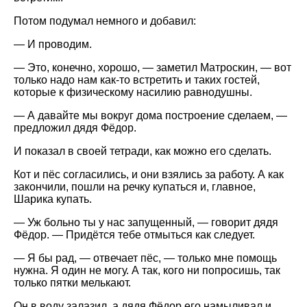
Потом подумал немного и добавил:
— И проводим.
— Это, конечно, хорошо, — заметил Матроскин, — вот
только надо нам как-то встретить и таких гостей,
которые к физическому насилию равнодушны.
— А давайте мы вокруг дома построение сделаем, —
предложил дядя Фёдор.
И показал в своей тетради, как можно его сделать.
Кот и пёс согласились, и они взялись за работу. А как
закончили, пошли на речку купаться и, главное,
Шарика купать.
— Уж больно ты у нас запущенный, — говорит дядя
Фёдор. — Придётся тебе отмыться как следует.
— Я бы рад, — отвечает пёс, — только мне помощь
нужна. Я один не могу. А так, кого ни попросишь, так
только пятки мелькают.
Он в воду залазил, а дядя Фёдор его намыливал и