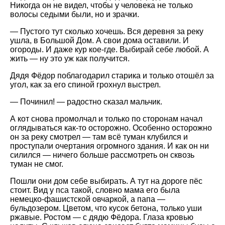
Никогда он не видел, чтобы у человека не только
волосы седыми были, но и зрачки.
— Пустого тут сколько хочешь. Вся деревня за реку
ушла, в Большой Дом. А свои дома оставили. И
огороды. И даже кур кое-где. Выбирай себе любой. А
жить — ну это уж как получится.
Дядя Фёдор поблагодарил старика и только отошёл за
угол, как за его спиной грохнул выстрел.
— Починил! — радостно сказал мальчик.
А кот снова промолчал и только по сторонам начал
оглядываться как-то осторожно. Особенно осторожно
он за реку смотрел — там всё туман клубился и
проступали очертания огромного здания. И как он ни
силился — ничего больше рассмотреть он сквозь
туман не смог.
Пошли они дом себе выбирать. А тут на дороге пёс
стоит. Вид у пса такой, словно мама его была
немецко-фашистской овчаркой, а папа —
бульдозером. Цветом, что кусок бетона, только уши
ржавые. Ростом — с дядю Фёдора. Глаза кровью