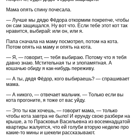
Мама опять спину почесала.
— Лучше мы дядю Фёдора откормим покрепче, чтобы
он сам защищался. Ну вот что. Если тебе этот кот так
нравится, выбирай: или он, или я.
Папа сначала на маму посмотрел, потом на кота.
Потом опять на маму и опять на кота.
— Я, — говорит, — тебя выбираю. Потому что я тебя
давно знаю. Мстительная ты и злопамятная. А
кошачью обиду я как-нибудь переживу.
— А ты, дядя Фёдор, кого выбираешь? — спрашивает
мама.
— А никого, — отвечает мальчик. — Только если вы
кота прогоните, я тоже от вас уйду.
— Это ты как хочешь, — говорит мама, — только
чтобы кота завтра не было! И ерунду свою разбери на
крыше, а то Прасковья Васильевна из восемнадцатой
квартиры жалуется, что ей голуби вторую неделю про
какие-то мины и шекели рассказывают.