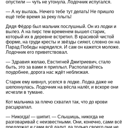
опустили — чуть не утонула. Лодочник испугался.
— А ну вылазь. Нечего тебе тут делать! Не пришло
ещё тебе время за реку плыть!
Дядя Фёдор был мальчик послушный. Он из лодки и
вылез. А на пирс тем временем вышел старик,
который их в деревне встретил. В красивой чистой
форме, на груди кресты и звёзды сияют, словно он на
Парад Победы нарядился. И сам он кажется моложе.
Лодочник его приветствовал.
— Здравия желаю, Евстигней Дмитриевич, стало
быть, это за вами я приплыл. Располагайтесь
поудобнее, дорога нас ждёт неблизкая.
Старик ему кивнул, уселся в лодке. Лодка даже не
шелохнулась. Лодочник на вёсла налёг, и вскоре они
исчезли в тумане.
Кот мальчика за плечо схватил так, что до крови
расцарапал.
— Никогда! — шипит. — Слышишь, никогда не
разговаривай с неизвестными. Они, конечно, сами всё
предложат и сами всё дадут, да только своего они не