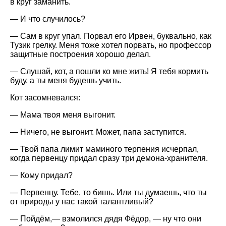
в круг заманить.
— И что случилось?
— Сам в круг упал. Порвал его Ирвен, буквально, как
Тузик грелку. Меня тоже хотел порвать, но профессор
защитные построения хорошо делал.
— Слушай, кот, а пошли ко мне жить! Я тебя кормить
буду, а ты меня будешь учить.
Кот засомневался:
— Мама твоя меня выгонит.
— Ничего, не выгонит. Может, папа заступится.
— Твой папа лимит маминого терпения исчерпал,
когда первенцу придал сразу три демона-хранителя.
— Кому придал?
— Первенцу. Тебе, то бишь. Или ты думаешь, что ты
от природы у нас такой талантливый?
— Пойдём,— взмолился дядя Фёдор, — ну что они