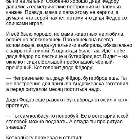
были на латыни. Особенно хорошо дяде Фёдору
давались геометрические построения из папиных
книжек. Правда, мама и папа этому не верили, а
думали, что серой пахнет, потому что дядя Фёдор со
спичками играл.
И всё было хорошо, но мама животных не любила,
особенно всяких кошек. Про кошек она всегда
вспоминала, когда купальники выбирала, обязательно
с закрытой спиной. А однажды было так. Идёт себе
дядя Фёдор по лестнице и бутерброд ест. Видит – на
окне кот сидит. Большой-пребольшой, чёрный-
пречёрный. Кот говорит дяде Фёдору:
— Неправильно ты, дядя Фёдор, бутерброд ешь. Ты
же построение для призыва Андромелеха заготовил,
а перед ритуалом месяц поститься надо.
Дядя Фёдор ещё разок от бутерброда откусил и коту
протянул.
— Ты сам колбасу-то попробуй. Её в вегетарианской
столовой можно подавать. А откуда ты про ритуал
знаешь?
Кот колбасу прожевал и ответил: