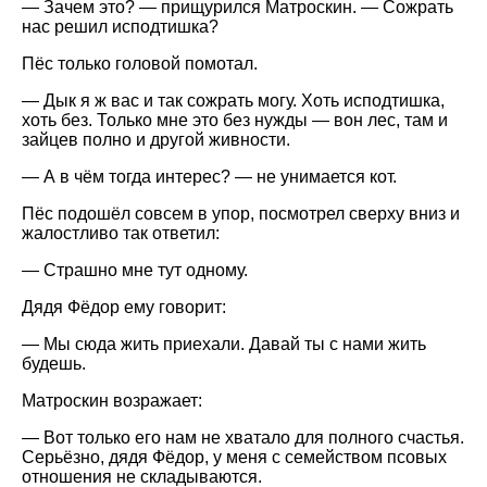
— Зачем это? — прищурился Матроскин. — Сожрать
нас решил исподтишка?
Пёс только головой помотал.
— Дык я ж вас и так сожрать могу. Хоть исподтишка,
хоть без. Только мне это без нужды — вон лес, там и
зайцев полно и другой живности.
— А в чём тогда интерес? — не унимается кот.
Пёс подошёл совсем в упор, посмотрел сверху вниз и
жалостливо так ответил:
— Страшно мне тут одному.
Дядя Фёдор ему говорит:
— Мы сюда жить приехали. Давай ты с нами жить
будешь.
Матроскин возражает:
— Вот только его нам не хватало для полного счастья.
Серьёзно, дядя Фёдор, у меня с семейством псовых
отношения не складываются.