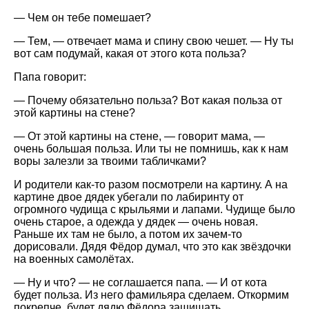
— Чем он тебе помешает?
— Тем, — отвечает мама и спину свою чешет. — Ну ты
вот сам подумай, какая от этого кота польза?
Папа говорит:
— Почему обязательно польза? Вот какая польза от
этой картины на стене?
— От этой картины на стене, — говорит мама, —
очень большая польза. Или ты не помнишь, как к нам
воры залезли за твоими табличками?
И родители как-то разом посмотрели на картину. А на
картине двое дядек убегали по лабиринту от
огромного чудища с крыльями и лапами. Чудище было
очень старое, а одежда у дядек — очень новая.
Раньше их там не было, а потом их зачем-то
дорисовали. Дядя Фёдор думал, что это как звёздочки
на военных самолётах.
— Ну и что? — не соглашается папа. — И от кота
будет польза. Из него фамильяра сделаем. Откормим
покрепче, будет дядю Фёдора защищать.