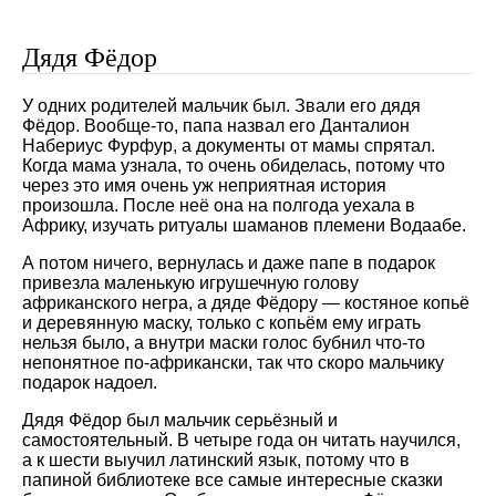
Дядя Фёдор
У одних родителей мальчик был. Звали его дядя
Фёдор. Вообще-то, папа назвал его Данталион
Набериус Фурфур, а документы от мамы спрятал.
Когда мама узнала, то очень обиделась, потому что
через это имя очень уж неприятная история
произошла. После неё она на полгода уехала в
Африку, изучать ритуалы шаманов племени Водаабе.
А потом ничего, вернулась и даже папе в подарок
привезла маленькую игрушечную голову
африканского негра, а дяде Фёдору — костяное копьё
и деревянную маску, только с копьём ему играть
нельзя было, а внутри маски голос бубнил что-то
непонятное по-африкански, так что скоро мальчику
подарок надоел.
Дядя Фёдор был мальчик серьёзный и
самостоятельный. В четыре года он читать научился,
а к шести выучил латинский язык, потому что в
папиной библиотеке все самые интересные сказки