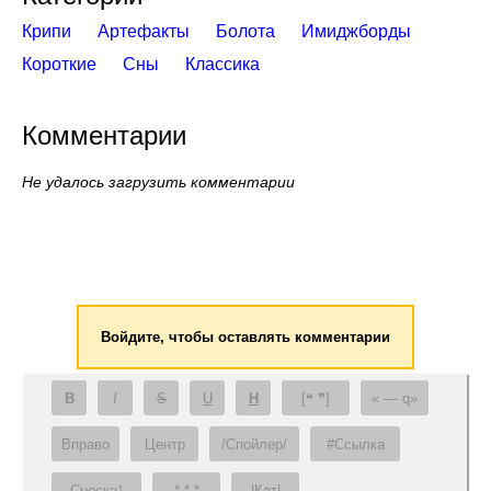
Крипи
Артефакты
Болота
Имиджборды
Короткие
Сны
Классика
Комментарии
Не удалось загрузить комментарии
Войдите, чтобы оставлять комментарии
B
I
S
U
H
[❝ ❞]
— q
Вправо
Центр
/Спойлер/
#Ссылка
Сноска
* * *
|Кат|
1