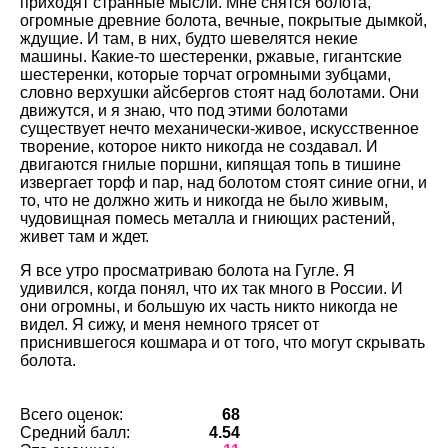
приходят странные мысли. Мне снятся болота,
огромные древние болота, вечные, покрытые дымкой,
ждущие. И там, в них, будто шевелятся некие
машины. Какие-то шестеренки, ржавые, гигантские
шестеренки, которые торчат огромными зубцами,
словно верхушки айсбергов стоят над болотами. Они
движутся, и я знаю, что под этими болотами
существует нечто механически-живое, искусственное
творение, которое никто никогда не создавал. И
двигаются гнилые поршни, кипящая топь в тишине
извергает торф и пар, над болотом стоят синие огни, и
то, что не должно жить и никогда не было живым,
чудовищная помесь металла и гниющих растений,
живет там и ждет.
Я все утро просматриваю болота на Гугле. Я
удивился, когда понял, что их так много в России. И
они огромны, и большую их часть никто никогда не
видел. Я сижу, и меня немного трясет от
приснившегося кошмара и от того, что могут скрывать
болота.
Всего оценок:
68
Средний балл:
4.54