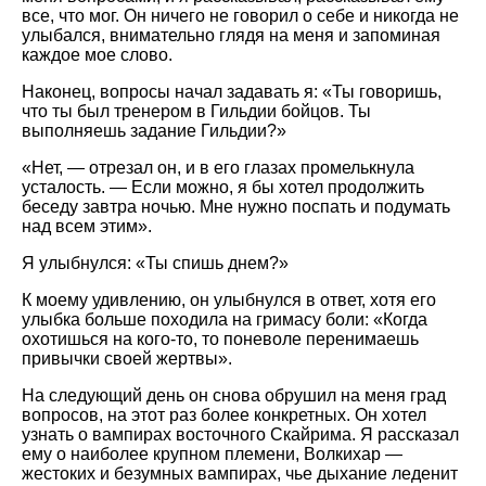
все, что мог. Он ничего не говорил о себе и никогда не
улыбался, внимательно глядя на меня и запоминая
каждое мое слово.
Наконец, вопросы начал задавать я: «Ты говоришь,
что ты был тренером в Гильдии бойцов. Ты
выполняешь задание Гильдии?»
«Нет, — отрезал он, и в его глазах промелькнула
усталость. — Если можно, я бы хотел продолжить
беседу завтра ночью. Мне нужно поспать и подумать
над всем этим».
Я улыбнулся: «Ты спишь днем?»
К моему удивлению, он улыбнулся в ответ, хотя его
улыбка больше походила на гримасу боли: «Когда
охотишься на кого-то, то поневоле перенимаешь
привычки своей жертвы».
На следующий день он снова обрушил на меня град
вопросов, на этот раз более конкретных. Он хотел
узнать о вампирах восточного Скайрима. Я рассказал
ему о наиболее крупном племени, Волкихар —
жестоких и безумных вампирах, чье дыхание леденит