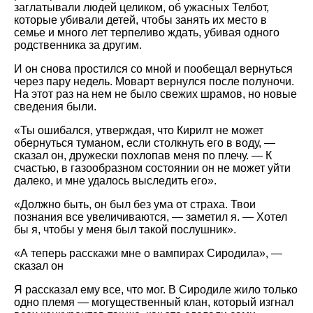
заглатывали людей целиком, об ужасных Телбот,
которые убивали детей, чтобы занять их место в
семье и много лет терпеливо ждать, убивая одного
родственника за другим.
И он снова простился со мной и пообещал вернуться
через пару недель. Моварт вернулся после полуночи.
На этот раз на нем не было свежих шрамов, но новые
сведения были.
«Ты ошибался, утверждая, что Кирилт не может
обернуться туманом, если столкнуть его в воду, —
сказал он, дружески похлопав меня по плечу. — К
счастью, в газообразном состоянии он не может уйти
далеко, и мне удалось выследить его».
«Должно быть, он был без ума от страха. Твои
познания все увеличиваются, — заметил я. — Хотел
бы я, чтобы у меня был такой послушник».
«А теперь расскажи мне о вампирах Сиродила», —
сказал он
Я рассказал ему все, что мог. В Сиродиле жило только
одно племя — могущественный клан, который изгнал