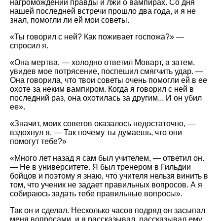
нагромождении правды и лжи о вампирах. Со дня
нашей последней встречи прошло два года, и я не
знал, помогли ли ей мои советы.
«Ты говорил с ней? Как поживает госпожа?» —
спросил я.
«Она мертва, — холодно ответил Моварт, а затем,
увидев мое потрясение, поспешил смягчить удар. —
Она говорила, что твои советы очень помогли ей в ее
охоте за неким вампиром. Когда я говорил с ней в
последний раз, она охотилась за другим... И он убил
ее».
«Значит, моих советов оказалось недостаточно, —
вздохнул я. — Так почему ты думаешь, что они
помогут тебе?»
«Много лет назад я сам был учителем, — ответил он.
— Не в университете. Я был тренером в Гильдии
бойцов и поэтому я знаю, что учителя нельзя винить в
том, что ученик не задает правильных вопросов. А я
собираюсь задать тебе правильные вопросы».
Так он и сделал. Несколько часов подряд он засыпал
меня вопросами, и я рассказывал, рассказывал ему