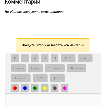
Комментарии
Не удалось загрузить комментарии
Войдите, чтобы оставлять комментарии
B
I
S
U
H
[❝ ❞]
— q
Вправо
Центр
/Спойлер/
#Ссылка
Сноска
* * *
|Кат|
1