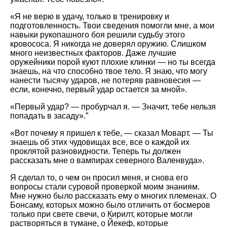
«Я не верю в удачу, только в тренировку и
подготовленность. Твои сведения помогли мне, а мои
навыки рукопашного боя решили судьбу этого
кровососа. Я никогда не доверял оружию. Слишком
много неизвестных факторов. Даже лучшие
оружейники порой куют плохие клинки — но ты всегда
знаешь, на что способно твое тело. Я знаю, что могу
нанести тысячу ударов, не потеряв равновесия —
если, конечно, первый удар остается за мной».
«Первый удар? — пробурчал я. — Значит, тебе нельзя
попадать в засаду».”
«Вот почему я пришел к тебе, — сказал Моварт. — Ты
знаешь об этих чудовищах все, все о каждой их
проклятой разновидности. Теперь ты должен
рассказать мне о вампирах северного Валенвуда».
Я сделал то, о чем он просил меня, и снова его
вопросы стали суровой проверкой моим знаниям.
Мне нужно было рассказать ему о многих племенах. О
Бонсаму, которых можно было отличить от босмеров
только при свете свечи, о Кирилт, которые могли
растворяться в тумане, о Йекеф, которые