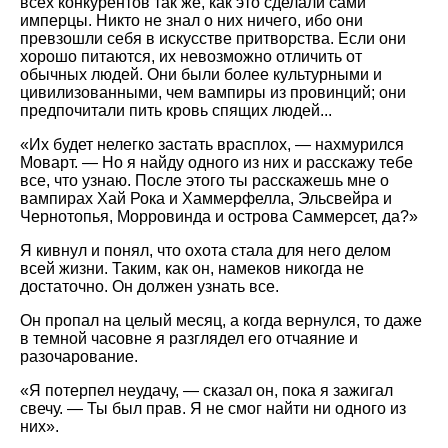
всех конкурентов так же, как это сделали сами
имперцы. Никто не знал о них ничего, ибо они
превзошли себя в искусстве притворства. Если они
хорошо питаются, их невозможно отличить от
обычных людей. Они были более культурными и
цивилизованными, чем вампиры из провинций; они
предпочитали пить кровь спящих людей...
«Их будет нелегко застать врасплох, — нахмурился
Моварт. — Но я найду одного из них и расскажу тебе
все, что узнаю. После этого ты расскажешь мне о
вампирах Хай Рока и Хаммерфелла, Эльсвейра и
Чернотопья, Морровинда и острова Саммерсет, да?»
Я кивнул и понял, что охота стала для него делом
всей жизни. Таким, как он, намеков никогда не
достаточно. Он должен узнать все.
Он пропал на целый месяц, а когда вернулся, то даже
в темной часовне я разглядел его отчаяние и
разочарование.
«Я потерпел неудачу, — сказал он, пока я зажигал
свечу. — Ты был прав. Я не смог найти ни одного из
них».