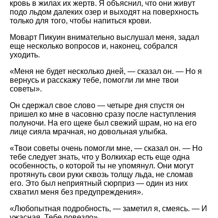
кровь в жилах их жертв. Я объяснил, что они живут
подо льдом далеких озер и выходят на поверхность
только для того, чтобы напиться крови.
Моварт Пикуин внимательно выслушал меня, задал
еще несколько вопросов и, наконец, собрался
уходить.
«Меня не будет несколько дней, — сказал он. — Но я
вернусь и расскажу тебе, помогли ли мне твои
советы».
Он сдержал свое слово — четыре дня спустя он
пришел ко мне в часовню сразу после наступления
полуночи. На его щеке был свежий шрам, но на его
лице сияла мрачная, но довольная улыбка.
«Твои советы очень помогли мне, — сказал он. — Но
тебе следует знать, что у Волкихар есть еще одна
особенность, о которой ты не упомянул. Они могут
протянуть свои руки сквозь толщу льда, не сломав
его. Это был неприятный сюрприз — один из них
схватил меня без предупреждения».
«Любопытная подробность, — заметил я, смеясь. — И
ужасная. Тебе повезло».