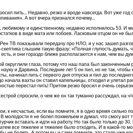
осил пить... Недавно, резко и вроде навсегда. Вот уже год 
пивания». А вот вчера признался почему...
, любимому и единственному, недавно исполнилось 53. И мы
остатков в виде мата или побоев. Ласковым отцом он не был,
 Рен ТВ показывали передачу про НЛО, и у нас зашел разгов
-скептика слышим такую фразу: «Полная глупость думать, ч
есть, и они гораздо ближе располагаются к нам, чем вы ду
ой округлили глаза, потому что наш папа был законченным
 науку и Дарвина. Последние лет 5 он пил, но не так, чтоб
ты, начинал пить с первого дня отпуска и пил до последнег
до начала вахты он ставил капельницы, отходил и улетал раб
ностью перестал пить! Притом резко бросил и очень серьез
сестрой спросили, о чем же он так туманно рассуждал, на чт
ои, к несчастью, если вы помните, я в одно время сильно по
В молодости я не болел похмельем и думал, что смогу вот т
огурчик вставать и идти на работу. Но так было только до 30
затем все тяжелее и тяжелее было отходить. И в какой-то м
 бы не болеть. А потом вы и сами помните, это стало уже