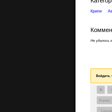
Категор
Крипи
А
Коммен
Не удалось 
Войдите,
B
I
Вправо
Сноска