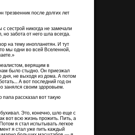
он трезвенник после долгих лет
 с сестрой никогда не замечали
 но забота от него шла всегда.
ор на тему инопланетян. И тут
то мы одни во всей Вселенной,
маете.»
 реалистом, верящим в
ы нам было стыдно. Он приезжал
о дня, не выходя из дома. А потом
отать... А вот последний год он
но занялся своим здоровьем.
о папа рассказал вот такую
бухивал. Это, конечно, шло еще с
ак вот всю жизнь прожить. Пить, а
. Потом я стал испытывать легкое
омент я стал уже пить каждый
 кошмарно больших масштабов — я