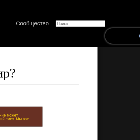
Сообщество
ир?
ние может
ий смех. Мы вас