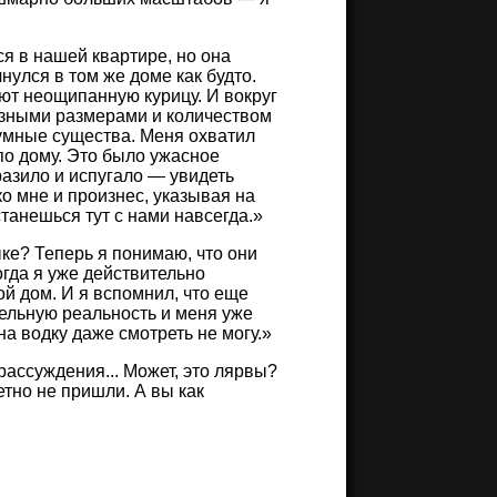
ся в нашей квартире, но она
чнулся в том же доме как будто.
ают неощипанную курицу. И вокруг
разными размерами и количеством
азумные существа. Меня охватил
по дому. Это было ужасное
разило и испугало — увидеть
ко мне и произнес, указывая на
танешься тут с нами навсегда.
ке? Теперь я понимаю, что они
огда я уже действительно
ой дом. И я вспомнил, что еще
лельную реальность и меня уже
на водку даже смотреть не могу.»
рассуждения... Может, это лярвы?
тно не пришли. А вы как