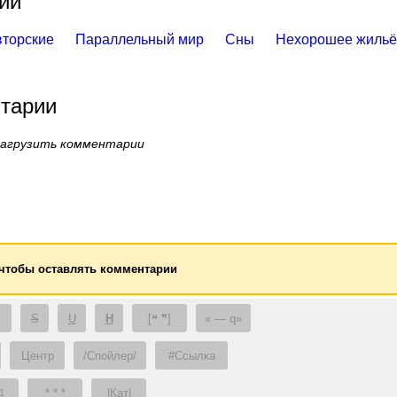
ии
вторские
Параллельный мир
Сны
Нехорошее жильё
тарии
загрузить комментарии
 чтобы оставлять комментарии
S
U
H
[❝ ❞]
— q
Центр
/Спойлер/
#Ссылка
* * *
|Кат|
1