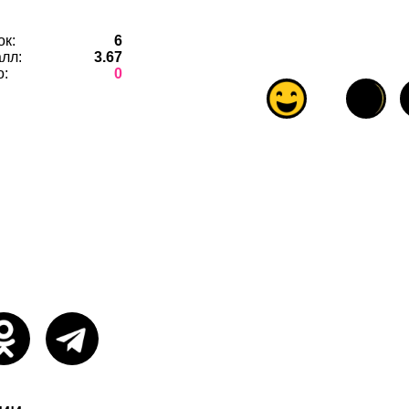
ок:
6
лл:
3.67
о:
0