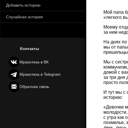
Добавить историю
Мой папа бр
Случайная история
«легкого вы
Моему отцу
за ним нед
На днях по
мы от папы
Контакты
пришельцы 
Мы с сестр
Мракотека в ВК
коммунизм,
домой с вах
Мракотека в Telegram
за три дня 
просто пол
Обратная связь
И тут мы с 
историю:
«Девочки м
молодости. 
с утра как 
похмелье, 
день, лишь