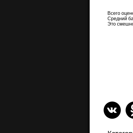
Всего оцен
Средний ба
Это смешн