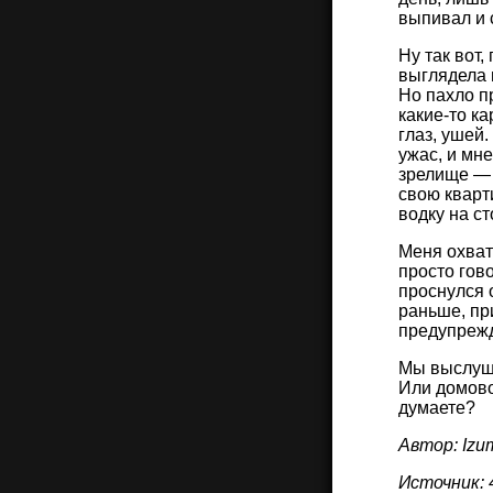
выпивал и 
Ну так вот,
выглядела п
Но пахло п
какие-то к
глаз, ушей
ужас, и мн
зрелище — 
свою кварт
водку на с
Меня охват
просто гово
проснулся о
раньше, пр
предупрежда
Мы выслуша
Или домово
думаете?
Автор: Iz
Источник: 4