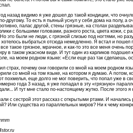
спал.
 год назад видимо я уже дошел до такой кондиции, что очнул
о-другому. То есть я пьяный уснул у себя дома на полу, а о
ротивно, палас другой, стены грязные, на столах разделыв
арлики с большими головами, разного роста, цвета кожи, с 
. Но это были не люди, с грязной слизью под ногтями, но р
е хотелось выбраться отсюда немедленно. Я встал и пошел 
все такое грязное, мрачное, и как-то это все меня очень по
иру в таком ужасном виде. И тут один из карликов подошел 
толе, на моем родном языке:
Если еще раз так сделаешь, ос
ил страх, почему они говорили со мной на моем родном язы
рили со мной на том языке, на котором я думаю. А потом, к
т похмелья, еще долго не мог поверить, что попал уже в св
имерно года 3 назад, я уже попадал в эту «грязную» парал
ли... И тут мне стало по-настоящему жутко. После этого я 
ли с сестрой этот рассказ с открытыми ртами. И начались 
й? Или существа из параллельных миров? Ни к чему конкре
ummm
stor.ru