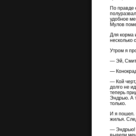
По правде 
полуразвал
удобное ме
Мулов поме
Для корма 
несколько 
Утром я пр
— Эй, Смит
— Конокрад
— Кой черт
долго не и
теперь прид
Эндрью. А 
только.
И я пошел.
жилья. След
— Эндрью! A
вывели мен