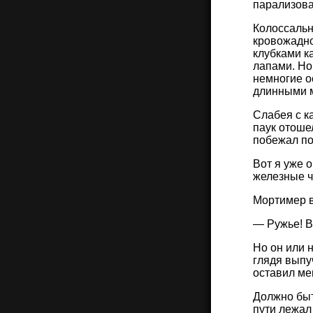
парализова
Колоссальн
кровожадно
клубками к
лапами. Но
немногие о
длинными 
Слабея с к
паук отошел
побежал по
Вот я уже 
железные ч
Мортимер в
— Ружье! В
Но он или 
глядя выпу
оставил мен
Должно быть
пути лежал