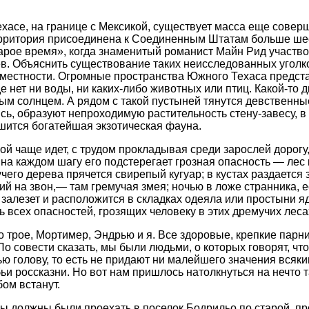
хасе, на границе с Мексикой, существует масса еще совер
ерритория присоединена к Соединенным Штатам больше шест
арое время», когда знаменитый романист Майн Рид участво
в. Объяснить существование таких неисследованных угол
местности. Огромные пространства Южного Техаса предс
де нет ни воды, ни каких-либо животных или птиц. Какой-то
м солнцем. А рядом с такой пустыней тянутся девственные
сь, образуют непроходимую растительность стену-завесу, в
шится богатейшая экзотическая фауна.
кой чаще идет, с трудом прокладывая среди зарослей дорог
о на каждом шагу его подстерегает грозная опасность — ле
учего дерева прячется свирепый кугуар; в кустах раздается
жий на звон,— там гремучая змея; ночью в ложе странника, 
 залезет и расположится в складках одеяла или простыни яд
ь всех опасностей, грозящих человеку в этих дремучих леса
 трое, Мортимер, Эндрью и я. Все здоровые, крепкие парни
о совести сказать, мы были людьми, о которых говорят, что 
ью голову, то есть не придают ни малейшего значения всяк
ьи россказни. Но вот нам пришлось натолкнуться на нечто т
ом встанут.
 должны были проехать в поселок Бодрильо по старой, п