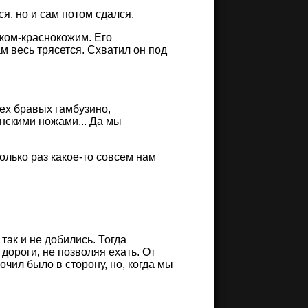
я, но и сам потом сдался.
тком-краснокожим. Его
м весь трясется. Схватил он под
рех бравых гамбузино,
нскими ножами... Да мы
олько раз какое-то совсем нам
так и не добились. Тогда
ороги, не позволяя ехать. От
очил было в сторону, но, когда мы