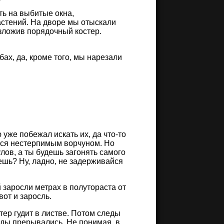
ть на выбитые окна,
стений. На дворе мы отыскали
азложив порядочный костер.
ах, да, кроме того, мы нарезали
уже побежал искать их, да что-то
ался нестерпимым ворчуном. Но
улов, а ты будешь загонять самого
ешь? Ну, ладно, не задерживайся
 заросли метрах в полутораста от
вот и заросль.
етер гудит в листве. Потом следы
еды прерывались. Не понимая, в