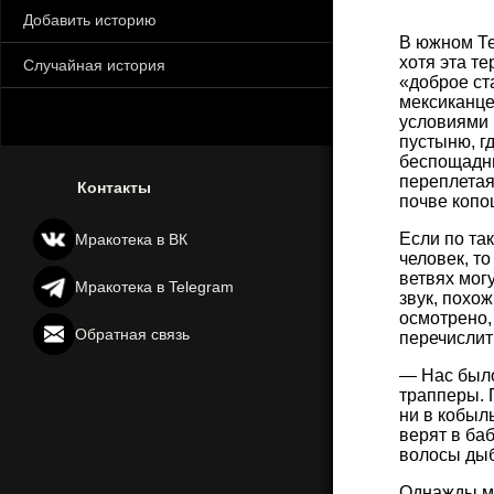
Добавить историю
В южном Те
хотя эта т
Случайная история
«доброе ст
мексиканце
условиями 
пустыню, г
беспощадны
переплетая
Контакты
почве копо
Если по та
Мракотека в ВК
человек, т
ветвях мог
Мракотека в Telegram
звук, похо
осмотрено,
Обратная связь
перечислит
— Нас было
трапперы. П
ни в кобыл
верят в баб
волосы дыб
Однажды мы