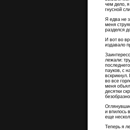
чем дело, я
гнусной сли
Я едва не з
меня струя
разделся д
И вот во в
издавало п
Заинтересо
лежали: тр
последнего
пауков, с 
вскрикнул.
во все гор
меня объял
десятки ск
безобразно
Оглянувшис
и впилось 
еще нескол
Теперь я л