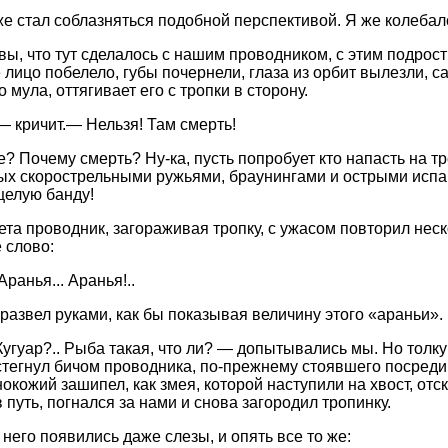
е стал соблазняться подобной перспективой. Я же колебалс
вы, что тут сделалось с нашим проводником, с этим подрос
 лицо побелело, губы почернели, глаза из орбит вылезли, са
 мула, оттягивает его с тропки в сторону.
— кричит.— Нельзя! Там смерть!
е? Почему смерть? Ну-ка, пусть попробует кто напасть на т
х скорострельными ружьями, браунингами и острыми испа
целую банду!
ета проводник, загораживая тропку, с ужасом повторил неск
 слово:
ранья... Аранья!..
 развел руками, как бы показывая величину этого «араньи».
угуар?.. Рыба такая, что ли? — допытывались мы. Но толку 
тегнул бичом проводника, по-прежнему стоявшего посреди д
окожий зашипел, как змея, которой наступили на хвост, отск
 путь, погнался за нами и снова загородил тропинку.
 него появились даже слезы, и опять все то же: