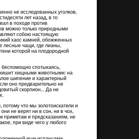
шенно не исследованных уголков,
идесяти лет назад, в то
вал в походе против
ков можно только природными
тавляют собою настоящую
 дикий хаос камней, обожженных
 лесные чащи, где лианы,
 тени которой на плодородной
у, беспомощно спотыкаясь,
с кишит хищными животными: на
 злое шипение и характерный
если оно предварительно не
овитый скорпион... Да не
х.
, потому что мы золотоискатели и
они не верят ни в сон, ни в чох,
им приметам и предсказаниям, не
акое, при виде чего у любого
роложенной еще испанцами