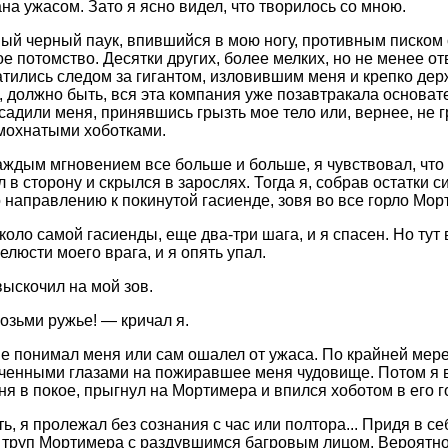
на ужасом. Зато я ясно видел, что творилось со мною.
ый черный паук, впившийся в мою ногу, противным писком 
е потомство. Десятки других, более мелких, но не менее 
атились следом за гигантом, изловившим меня и крепко д
, должно быть, вся эта компания уже позавтракала основате
садили меня, принявшись грызть мое тело или, вернее, не гр
мохнатыми хоботками.
аждым мгновением все больше и больше, я чувствовал, что
 в сторону и скрылся в зарослях. Тогда я, собрав остатки с
 направлению к покинутой гасиенде, зовя во все горло Мо
около самой гасиенды, еще два-три шага, и я спасен. Но тут
елюсти моего врага, и я опять упал.
ыскочил на мой зов.
озьми ружье! — кричал я.
не понимал меня или сам ошалел от ужаса. По крайней мере,
ченными глазами на пожиравшее меня чудовище. Потом я ви
я в покое, прыгнул на Мортимера и впился хоботом в его го
, я пролежал без сознания с час или полтора... Придя в се
 труп Мортимера с раздувшимся багровым лицом. Вероятно