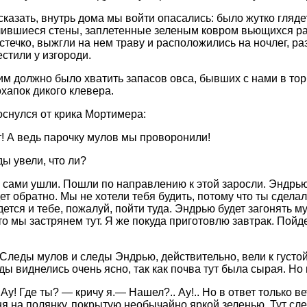
сказать, внутрь дома мы войти опасались: было жутко гляде
ившиеся стены, заплетенные зеленым ковром вьющихся ра
стечко, выжгли на нем траву и расположились на ночлег, р
стили у изгороди.
им должно было хватить запасов овса, бывших с нами в торб
охапок дикого клевера.
оснулся от крика Мортимера:
! А ведь парочку мулов мы проворонили!
ы увели, что ли?
, сами ушли. Пошли по направлению к этой заросли. Эндрью 
дет обратно. Мы не хотели тебя будить, потому что ты сдел
ется и тебе, пожалуй, пойти туда. Эндрью будет загонять м
то мы застрянем тут. Я же покуда приготовлю завтрак. Пойд
 Следы мулов и следы Эндрью, действительно, вели к густой
ы виднелись очень ясно, так как почва тут была сырая. Но 
y! Где ты? — кричу я.— Нашел?.. Ау!.. Но в ответ только в
я на полянку, покрытую необычайно яркой зеленью. Тут сл