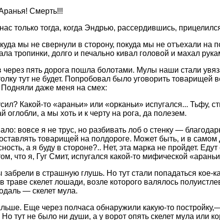
Аранья! Смерть!!!
нас только тогда, когда Эндрью, рассердившись, прицелился
окуда мы не свернули в сторону, покуда мы не отъехали на 
ала тропинки, долго и печально кивал головой и махал рука
 через пять дорога пошла болотами. Мулы наши стали увяза
толку тут не будет. Попробовал было уговорить товарищей в
 Подняли даже меня на смех:
сил? Какой-то «араньи» или «орканьи» испугался... Тьфу, ст
 оглобли, а мы хоть и к черту на рога, да полезем.
ло: вовсе я не трус, но разбивать лоб о стенку — благодар
 оставлять товарищей на полдороге. Может быть, и в самом д
ность, а я буду в стороне?.. Нет, эта марка не пройдет. Едут 
ом, что я, Гуг Смит, испугался какой-то мифической «араньи
ы забрели в страшную глушь. Но тут стали попадаться кое-к
в траве скелет лошади, возле которого валялось полуистле
одаль — скелет мула.
льше. Еще через полчаса обнаружили какую-то постройку,—
 Но тут не было ни души, а у ворот опять скелет мула или к