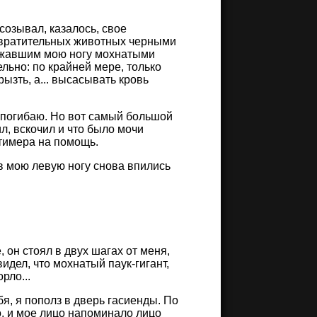
созывал, казалось, свое
отвратительных животных черными
ержавшим мою ногу мохнатыми
льно: по крайней мере, только
ызть, а... высасывать кровь
 погибаю. Но вот самый большой
ил, вскочил и что было мочи
ртимера на помощь.
 в мою левую ногу снова впились
 он стоял в двух шагах от меня,
дел, что мохнатый паук-гигант,
рло...
бя, я пополз в дверь гасиенды. По
, и мое лицо напоминало лицо