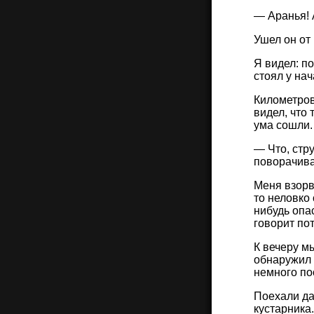
— Аранья! 
Ушел он от 
Я видел: п
стоял у нач
Километров
видел, что 
ума сошли.
— Что, стру
поворачивай
Меня взорва
то неловко
нибудь опас
говорит пот
К вечеру м
обнаружил 
немного по
Поехали да
кустарника.