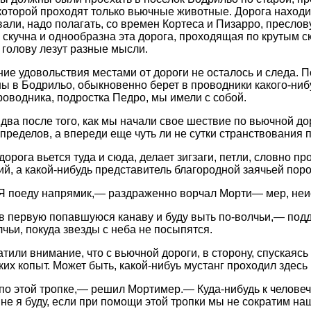
 которой проходят только вьючные животные. Дорога находи
али, надо полагать, со времен Кортеса и Пизарро, пресло
 скучна и однообразна эта дорога, проходящая по крутым ск
 голову лезут разные мысли.
ие удовольствия местами от дороги не осталось и следа. Поэ
ны в Бодрильо, обыкновенно берет в проводники какого-ниб
проводника, подростка Педро, мы имели с собой.
 два после того, как мы начали свое шествие по вьючной до
 пределов, а впереди еще чуть ли не сутки странствования
орога вьется туда и сюда, делает зигзаги, петли, словно п
ий, а какой-нибудь представитель благородной заячьей поро
 Я поеду напрямик,— раздраженно ворчал Морти— мер, неис
 в первую попавшуюся канаву и буду выть по-волчьи,— под
лчьи, покуда звезды с неба не посыпятся.
тили внимание, что с вьючной дороги, в сторону, спускаясь 
ких копыт. Может быть, какой-нибуь мустанг проходил здесь
по этой тропке,— решил Мортимер.— Куда-нибудь к челове
 не я буду, если при помощи этой тропки мы не сократим на