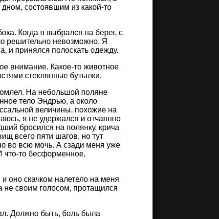
с дном, состоявшим из какой-то
ока. Когда я выбрался на берег, с
ыло решительно невозможно. Я
а, и принялся полоскать одежду.
мое внимание. Какое-то животное
юстями стеклянные бутылки.
бомлел. На небольшой поляне
нное тело Эндрью, а около
оссальной величины, похожие на
аюсь, я не удержался и отчаянно
дший бросился на полянку, крича
ищ всего пяти шагов, но тут
о во всю мочь. А сзади меня уже
И что-то бесформенное,
 и оно скачком налетело на меня
ча не своим голосом, протащился
ал. Должно быть, боль была