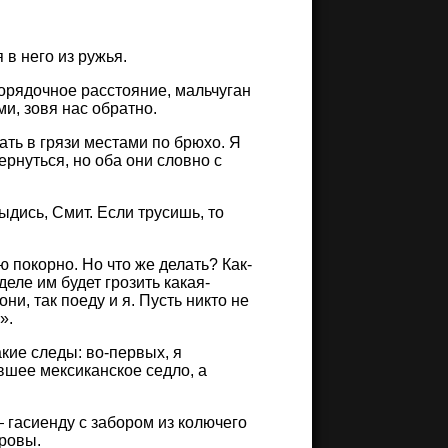
 в него из ружья.
порядочное расстояние, мальчуган
ми, зовя нас обратно.
ть в грязи местами по брюхо. Я
ернуться, но оба они словно с
ыдись, Смит. Если трусишь, то
ю покорно. Но что же делать? Как-
еле им будет грозить какая-
они, так поеду и я. Пусть никто не
».
акие следы: во-первых, я
вшее мексиканское седло, а
 гасиенду с забором из колючего
оровы.