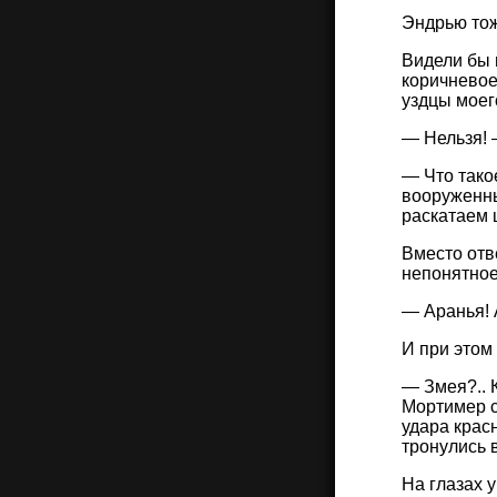
Эндрью тож
Видели бы 
коричневое
уздцы моего
— Нельзя! 
— Что тако
вооруженны
раскатаем 
Вместо отв
непонятное
— Аранья! А
И при этом
— Змея?.. К
Мортимер с
удара красн
тронулись в
На глазах у