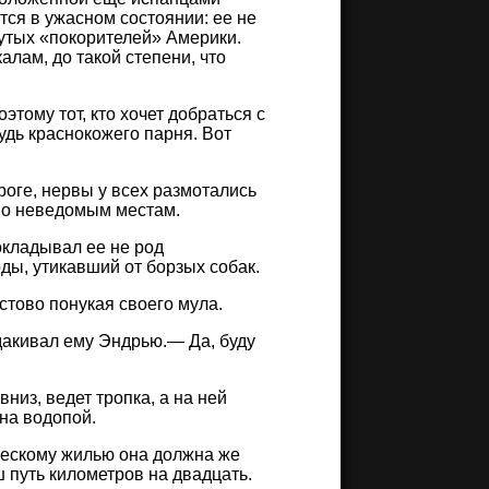
тся в ужасном состоянии: ее не
вутых «покорителей» Америки.
алам, до такой степени, что
тому тот, кто хочет добраться с
удь краснокожего парня. Вот
роге, нервы у всех размотались
 по неведомым местам.
рокладывал ее не род
ды, утикавший от борзых собак.
тово понукая своего мула.
дакивал ему Эндрью.— Да, буду
вниз, ведет тропка, а на ней
 на водопой.
ческому жилью она должна же
ш путь километров на двадцать.