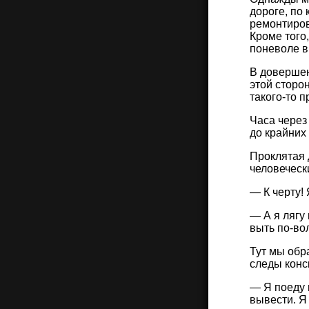
дороге, по
ремонтиров
Кроме того,
поневоле в
В довершен
этой сторо
такого-то 
Часа через
до крайних
Проклятая д
человеческ
— К черту!
— А я лягу
выть по-во
Тут мы обра
следы конс
— Я поеду 
вывести. Я