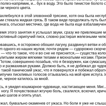
 полез-напрямик, и... бух в воду. Это было тинистое болото 
зи черного цвета.
ахлебнулся в этой зловонной трясине, хотя она была неглуб
ми стекала жидкая грязь. В таком виде продолжать путь б
онага, отыскал местечко, где вода не была еще взбаламучен
ремя этого занятия я услышал звуки, сразу же привлекшие 
ротивный скрипучий писк, словно растирая железными чел
вавшись, я осторожно обошел лагуну, раздвинул ветви и о
уп одного из наших мулов; почти рядом — судорожно скорче
 — что-то такое, что и во сне не приснится,— существа кол
налитыми жиром мягкими телами и мохнатыми ногами. Призн
 Потом, совершенно позабыв, что я безоружен, как сумасше
ло и размахивая руками. Должно быть, я не добежал до чудов
 такой панический ужас, что я повернулся и побежал обратн
рипучих пискливых голосов отзывались на мой крик испуга. 
е, черное катилось за мной.
ь, я увидел кошмарное чудовище, настигающее меня. Миг...
в ногу. Я почувствовал жгучую боль, свалился, вскочил, кри
ько шагов и опять упал.
ежал, буквально окаменев от ужаса. Но боли я уже не слыш