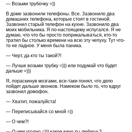
— Возьми трубочку =))
В доме зазвонили телефоны. Все. Зазвонило два
домашних телефона, которые стоят в гостиной.
Зазвонил старый телефон на кухне. Зазвонило два
моих мобильника. Я по-настоящему испугался. Я не
думаю, что что бы просто поприкалываться, кто-то
тратил бы столько времени на всю эту чепуху. Тут что-
то не ладное. У меня была паника.
— Черт, да кто ты такой?!
— Лучше возьми трубку =))) или подумай что будет
дальше =)))
Я, пораскинув мозгами, все-таки понял, что дело
пойдет дальше звонков. Намеком было то, что вдруг
зазвонил домофон.
— Хватит, пожалуйста!
— Переписывайся со мной =))
— О чем?!
— О чем угодно =))) какое кино ты любишь?