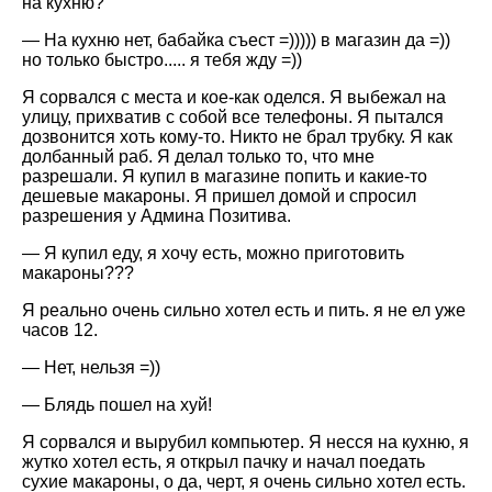
на кухню?
— На кухню нет, бабайка съест =))))) в магазин да =))
но только быстро..... я тебя жду =))
Я сорвался с места и кое-как оделся. Я выбежал на
улицу, прихватив с собой все телефоны. Я пытался
дозвонится хоть кому-то. Никто не брал трубку. Я как
долбанный раб. Я делал только то, что мне
разрешали. Я купил в магазине попить и какие-то
дешевые макароны. Я пришел домой и спросил
разрешения у Админа Позитива.
— Я купил еду, я хочу есть, можно приготовить
макароны???
Я реально очень сильно хотел есть и пить. я не ел уже
часов 12.
— Нет, нельзя =))
— Блядь пошел на хуй!
Я сорвался и вырубил компьютер. Я несся на кухню, я
жутко хотел есть, я открыл пачку и начал поедать
сухие макароны, о да, черт, я очень сильно хотел есть.