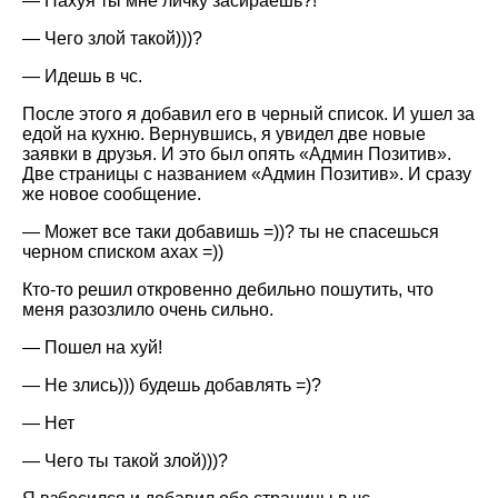
— Нахуя ты мне личку засираешь?!
— Чего злой такой)))?
— Идешь в чс.
После этого я добавил его в черный список. И ушел за
едой на кухню. Вернувшись, я увидел две новые
заявки в друзья. И это был опять «Админ Позитив».
Две страницы с названием «Админ Позитив». И сразу
же новое сообщение.
— Может все таки добавишь =))? ты не спасешься
черном списком ахах =))
Кто-то решил откровенно дебильно пошутить, что
меня разозлило очень сильно.
— Пошел на хуй!
— Не злись))) будешь добавлять =)?
— Нет
— Чего ты такой злой)))?