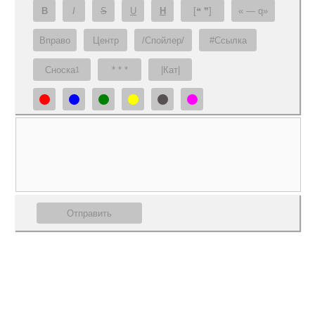
B
I
S
U
H
[❝ ❞]
— q
Вправо
Центр
/Спойлер/
#Ссылка
Сноска
* * *
|Кат|
1