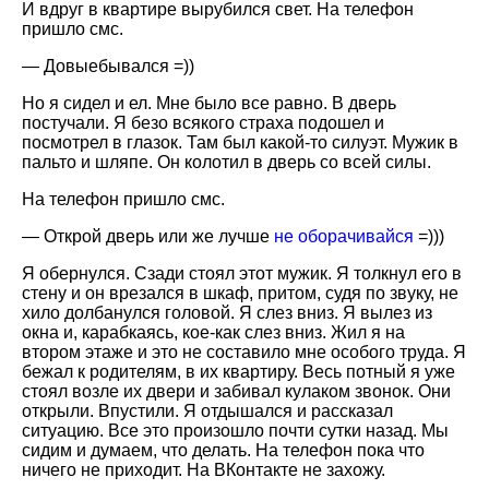
И вдруг в квартире вырубился свет. На телефон
пришло смс.
— Довыебывался =))
Но я сидел и ел. Мне было все равно. В дверь
постучали. Я безо всякого страха подошел и
посмотрел в глазок. Там был какой-то силуэт. Мужик в
пальто и шляпе. Он колотил в дверь со всей силы.
На телефон пришло смс.
— Открой дверь или же лучше
не оборачивайся
=)))
Я обернулся. Сзади стоял этот мужик. Я толкнул его в
стену и он врезался в шкаф, притом, судя по звуку, не
хило долбанулся головой. Я слез вниз. Я вылез из
окна и, карабкаясь, кое-как слез вниз. Жил я на
втором этаже и это не составило мне особого труда. Я
бежал к родителям, в их квартиру. Весь потный я уже
стоял возле их двери и забивал кулаком звонок. Они
открыли. Впустили. Я отдышался и рассказал
ситуацию. Все это произошло почти сутки назад. Мы
сидим и думаем, что делать. На телефон пока что
ничего не приходит. На ВКонтакте не захожу.