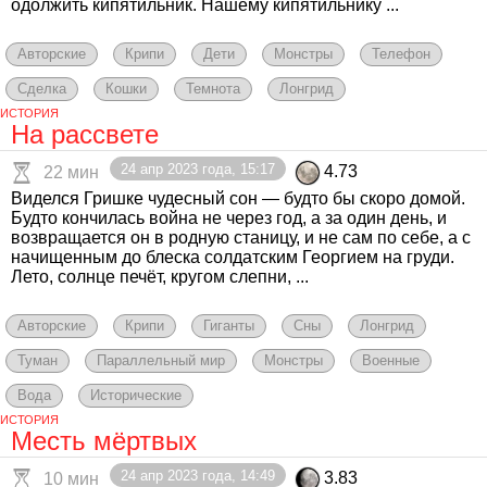
одолжить кипятильник. Нашему кипятильнику ...
Авторские
Крипи
Дети
Монстры
Телефон
Сделка
Кошки
Темнота
Лонгрид
ИСТОРИЯ
На рассвете
24 апр 2023 года, 15:17
4.73
22 мин
Виделся Гришке чудесный сон — будто бы скоро домой.
Будто кончилась война не через год, а за один день, и
возвращается он в родную станицу, и не сам по себе, а с
начищенным до блеска солдатским Георгием на груди.
Лето, солнце печёт, кругом слепни, ...
Авторские
Крипи
Гиганты
Сны
Лонгрид
Туман
Параллельный мир
Монстры
Военные
Вода
Исторические
ИСТОРИЯ
Месть мёртвых
24 апр 2023 года, 14:49
3.83
10 мин