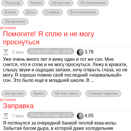
Подъезд
Крипи
Авторские
Исчезновения
Кошки
Дети
Старики
Воспоминания
Загадочное
ИСТОРИЯ
Помогите! Я сплю и не могу
проснуться
20 апр 2023 года, 23:56
3.78
3 мин
Уже очень много лет я вижу один и тот же сон. Мне
снится, что я сплю и не могу проснуться. Лежу в кровати,
слышу звуки и ощущаю запахи, хочу открыть глаза, но не
могу. Я хорошо помню свой последний «нормальный»
сон. Это было ещё в младшей школе. В ...
Авторские
Крипи
На том свете
Сонный паралич
ИСТОРИЯ
Заправка
20 апр 2023 года, 20:13
4.05
7 мин
Я потянулся за очередной банкой теплой кока-колы.
Забытая богом дыра, в которой даже холодильник