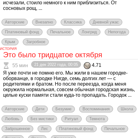
исчезали, стоило немного к ним приблизиться. От
сосновых рощ, ...
Авторские
Внезапно
Классика
Дневной ужас
Платиновый фонд
Печальное
Лонгрид
Непогода
Крым
Загробное
ИСТОРИЯ
Это было тридцатое октября
21 дек 2022 года, 00:05
4.71
55 мин
Я уже почти не помню его. Мы жили в нашем городке-
оборванце, в городке Нигде, семь долгих лет — с
родителями и братом. Но после переезда, когда меня
окружила нормальная, совсем обычная городская жизнь,
целые куски памяти стали куда-то пропадать. Городок ...
Авторские
Дети
Безумие
Воспоминания
Школа
Любовь
Без мистики
Ритуал
Темнота
Заброшенное
Лес
Платиновый фонд
Печальное