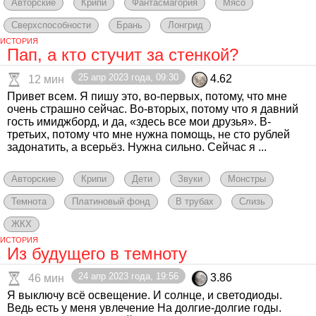
Авторские
Крипи
Фантасмагория
Мясо
Сверхспособности
Брань
Лонгрид
ИСТОРИЯ
Пап, а кто стучит за стенкой?
25 апр 2023 года, 09:30
4.62
12 мин
Привет всем. Я пишу это, во-первых, потому, что мне
очень страшно сейчас. Во-вторых, потому что я давний
гость имиджборд, и да, «здесь все мои друзья». В-
третьих, потому что мне нужна помощь, не сто рублей
задонатить, а всерьёз. Нужна сильно. Сейчас я ...
Авторские
Крипи
Дети
Звуки
Монстры
Темнота
Платиновый фонд
В трубах
Слизь
ЖКХ
ИСТОРИЯ
Из будущего в темноту
24 апр 2023 года, 19:56
3.86
46 мин
Я выключу всё освещение. И солнце, и светодиоды.
Ведь есть у меня увлечение На долгие-долгие годы.