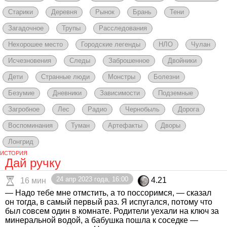
Старики
Деревня
Рынок
Брань
Тени
Загадочное
Трупы
Расследования
Нехорошее место
Городские легенды
НЛО
Чулан
Исчезновения
Следы
Заброшенное
Двойники
Дети
Странные люди
Монстры
Болезни
Безумие
Дневники
Зависимости
Подземные
Загробное
Лес
Радио
Чернобыль
Дорога
Воспоминания
Туман
Артефакты
Дворы
Лонгрид
ИСТОРИЯ
Дай ручку
24 апр 2023 года, 16:00
4.21
16 мин
— Надо тебе мне отмстить, а то поссоримся, — сказал
он тогда, в самый первый раз. Я испугался, потому что
был совсем один в комнате. Родители уехали на ключ за
минеральной водой, а бабушка пошла к соседке —