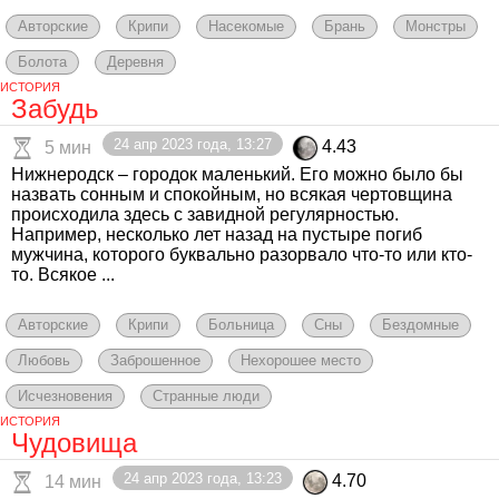
Авторские
Крипи
Насекомые
Брань
Монстры
Болота
Деревня
ИСТОРИЯ
Забудь
24 апр 2023 года, 13:27
4.43
5 мин
Нижнеродск – городок маленький. Его можно было бы
назвать сонным и спокойным, но всякая чертовщина
происходила здесь с завидной регулярностью.
Например, несколько лет назад на пустыре погиб
мужчина, которого буквально разорвало что-то или кто-
то. Всякое ...
Авторские
Крипи
Больница
Сны
Бездомные
Любовь
Заброшенное
Нехорошее место
Исчезновения
Странные люди
ИСТОРИЯ
Чудовища
24 апр 2023 года, 13:23
4.70
14 мин