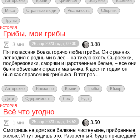
Авторские
Крипи
Криминал
Безумие
Карлики
Мясо
Странные люди
Реальность
Сборник
Трупы
ИСТОРИЯ
Грибы, мои грибы
26 апр 2023 года, 09:30
3.88
3 мин
Пятиклассник Вовка горячо любил грибы. Он с ранних
лет ходил с родными в лес – на тихую охоту. Сыроежки,
подберезовики, сморчки и царственные белые, – все они
были объектами страсти мальчика. К десяти годам он
был как справочник грибника. В тот раз ...
Авторские
Внезапно
Крипи
Грибы
Юмор
Дети
Одержимость
Лес
Еда
ИСТОРИЯ
Всё что угодно
25 апр 2023 года, 16:52
3.50
1 мин
Смотришь на дом: все балконы чистенькие, прибранные,
жилые. И тут видишь это. Разорённый, будто пришедший