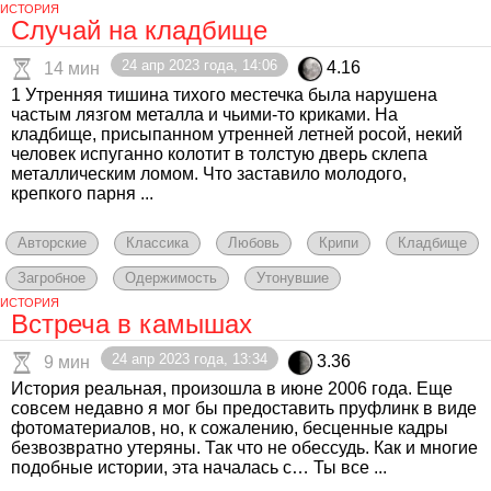
ИСТОРИЯ
Случай на кладбище
24 апр 2023 года, 14:06
4.16
14 мин
1 Утренняя тишина тихого местечка была нарушена
частым лязгом металла и чьими-то криками. На
кладбище, присыпанном утренней летней росой, некий
человек испуганно колотит в толстую дверь склепа
металлическим ломом. Что заставило молодого,
крепкого парня ...
Авторские
Классика
Любовь
Крипи
Кладбище
Загробное
Одержимость
Утонувшие
ИСТОРИЯ
Встреча в камышах
24 апр 2023 года, 13:34
3.36
9 мин
История реальная, произошла в июне 2006 года. Еще
совсем недавно я мог бы предоставить пруфлинк в виде
фотоматериалов, но, к сожалению, бесценные кадры
безвозвратно утеряны. Так что не обессудь. Как и многие
подобные истории, эта началась с… Ты все ...