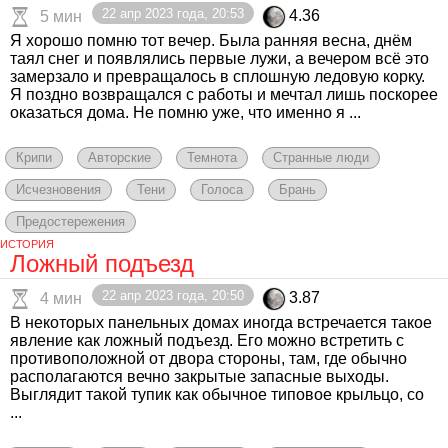
22 апр 2023 года, 20:53
4.36
5 мин
Я хорошо помню тот вечер. Была ранняя весна, днём
таял снег и появлялись первые лужи, а вечером всё это
замерзало и превращалось в сплошную ледовую корку.
Я поздно возвращался с работы и мечтал лишь поскорее
оказаться дома. Не помню уже, что именно я ...
Крипи
Авторские
Темнота
Странные люди
Исчезновения
Тени
Голоса
Брань
Предостережения
ИСТОРИЯ
Ложный подъезд
22 апр 2023 года, 20:50
3.87
4 мин
В некоторых панельных домах иногда встречается такое
явление как ложный подъезд. Его можно встретить с
противоположной от двора стороны, там, где обычно
располагаются вечно закрытые запасные выходы.
Выглядит такой тупик как обычное типовое крыльцо, со
...