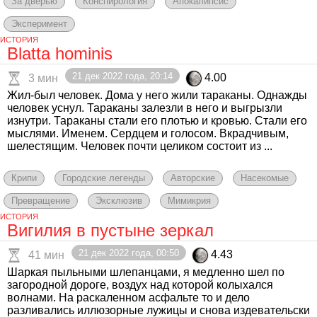
За дверью
Конспирология
Апокалипсис
Эксперимент
ИСТОРИЯ
Blatta hominis
21 дек 2022 года, 20:14
4.00
3 мин
Жил-был человек. Дома у него жили тараканы. Однажды
человек уснул. Тараканы залезли в него и выгрызли
изнутри. Тараканы стали его плотью и кровью. Стали его
мыслями. Именем. Сердцем и голосом. Вкрадчивым,
шелестящим. Человек почти целиком состоит из ...
Крипи
Городские легенды
Авторские
Насекомые
Превращение
Эксклюзив
Мимикрия
ИСТОРИЯ
Вигилия в пустыне зеркал
21 дек 2022 года, 00:50
4.43
41 мин
Шаркая пыльными шлепанцами, я медленно шел по
загородной дороге, воздух над которой колыхался
волнами. На раскаленном асфальте то и дело
разливались иллюзорные лужицы и снова издевательски