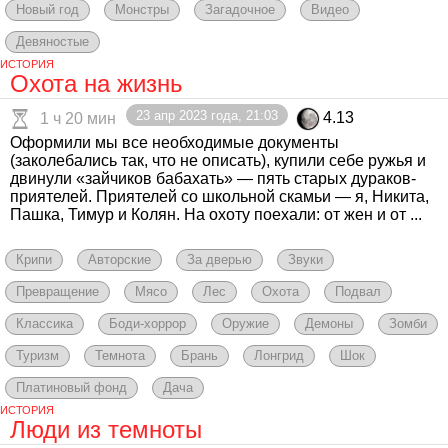
Новый год
Монстры
Загадочное
Видео
Девяностые
ИСТОРИЯ
Охота на жизнь
23 апр 2023 года, 21:03
4.13
1 ч 20 мин
Оформили мы все необходимые документы
(заколебались так, что не описать), купили себе ружья и
двинули «зайчиков бабахать» — пять старых дураков-
приятелей. Приятелей со школьной скамьи — я, Никита,
Пашка, Тимур и Колян. На охоту поехали: от жен и от ...
Крипи
Авторские
За дверью
Звуки
Превращение
Мясо
Лес
Охота
Подвал
Классика
Боди-хоррор
Оружие
Демоны
Зомби
Туризм
Темнота
Брань
Лонгрид
Шок
Платиновый фонд
Дача
ИСТОРИЯ
Люди из темноты