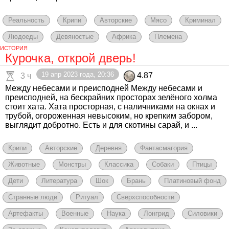
Реальность
Крипи
Авторские
Мясо
Криминал
Людоеды
Девяностые
Африка
Племена
ИСТОРИЯ
Курочка, открой дверь!
19 апр 2023 года, 20:36
4.87
3 ч
Между небесами и преисподней Между небесами и
преисподней, на бескрайних просторах зелёного холма
стоит хата. Хата просторная, с наличниками на окнах и
трубой, огороженная невысоким, но крепким забором,
выглядит добротно. Есть и для скотины сарай, и ...
Крипи
Авторские
Деревня
Фантасмагория
Животные
Монстры
Классика
Собаки
Птицы
Дети
Литература
Шок
Брань
Платиновый фонд
Странные люди
Ритуал
Сверхспособности
Артефакты
Военные
Наука
Лонгрид
Силовики