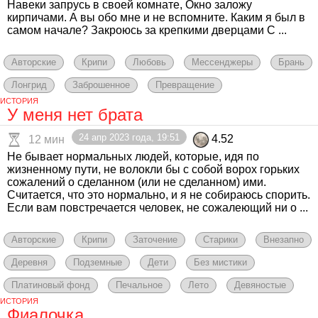
Навеки запрусь в своей комнате, Окно заложу
кирпичами. А вы обо мне и не вспомните. Каким я был в
самом начале? Закроюсь за крепкими дверцами С ...
Авторские
Крипи
Любовь
Мессенджеры
Брань
Лонгрид
Заброшенное
Превращение
ИСТОРИЯ
У меня нет брата
24 апр 2023 года, 19:51
4.52
12 мин
Не бывает нормальных людей, которые, идя по
жизненному пути, не волокли бы с собой ворох горьких
сожалений о сделанном (или не сделанном) ими.
Считается, что это нормально, и я не собираюсь спорить.
Если вам повстречается человек, не сожалеющий ни о ...
Авторские
Крипи
Заточение
Старики
Внезапно
Деревня
Подземные
Дети
Без мистики
Платиновый фонд
Печальное
Лето
Девяностые
ИСТОРИЯ
Фиалочка