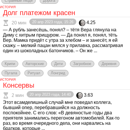
Странные люди
Дорога
ИСТОРИЯ
Долг платежом красен
20 апр 2023 года, 15:26
4.25
20 мин
— А рубль занесёшь, понял? – тётя Вера глянула на
Диму с хитрым прищуром. — Да понял я, понял, тёть
Вер. Мамка придёт с утра за хлебом – и занесёт, я ей
скажу. – мелкий пацан мялся у прилавка, рассматривая
один из шоколадных батончиков. – Он же ...
Крипи
Авторские
Дети
Загробное
Деревня
Пугала
Ритуал
Лонгрид
ИСТОРИЯ
Консервы
20 апр 2023 года, 14:40
3.63
2 мин
Этот всамделишный случай мне поведал коллега,
бывший опер, перебравшийся на должность
поспокойнее. С его слов: «В девяностые годы два
приятеля занимались перегоном автомобилей. Как-то
раз, во время очередного дела, они нарвались на
братков, которые ...