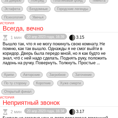
За дверью
Лонгрид
Платиновый фонд
Темнота
Эстафета
Бездомные
Городские легенды
Психология
Увечья
ИСТОРИЯ
Всегда, вечно
20 апр 2023 года, 16:39
3.15
1 мин
Вышло так, что я не могу покинуть свою комнату. Не
помню, как так вышло. Однажды я не смог выйти в
коридор. Дверь была передо мной, но я как будто не
знал, что́ с ней надо сделать. Поднять руку, положить
ладонь на ручку. Повернуть. Толкнуть. Простые ...
Крипи
Авторские
Загробное
Заточение
По ту сторону
Короткие
Хуже смерти
Открытый финал
ИСТОРИЯ
Неприятный звонок
20 апр 2023 года, 16:34
3.17
2 мин