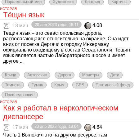
Параллельный мир
Художники
Лонгрид
Картины
ИСТОРИЯ
Тёщин язык
20 апр 2023 года, 18:11
4.08
13 мин
Тещин язык – это севастопольская дорога,
располагающаяся относительно на окраине. Она идет
вниз от поселка Дергачи к городку Инкерману,
официально входящему в состав Севастополя. Тещин
язык является частью Лабораторного шоссе и имеет
другое ...
Крипи
Авторские
Дорога
Монстры
Дети
Темнота
Туман
Крым
GPS
Платиновый фонд
Преследование
ИСТОРИЯ
Как я работал в наркологическом
диспансере
20 апр 2023 года, 18:04
4.64
17 мин
Часть 1 Выложил это на другом ресурсе, там