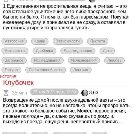
1 Единственная непростительная вещь, я считаю, – это
сознательное уничтожение чего-либо прекрасного, чем
бы оно ни было. Я помню, как был наркоманом. Покупая
ежевечерне дозу, я принимал ее не сразу, а оставлял в
пустой квартире и отправлялся гулять. ...
Авторские
Крипи
Зависимости
Пустота
Артефакты
Двойники
Расследования
Дети
Загробное
Исследования
Исчезновения
Любовь
Ритуал
Сверхспособности
Лонгрид
ИСТОРИЯ
Клубочек
25 апр 2023 года, 12:39
3.63
35 мин
Возвращение домой после двухнедельной вахты – это
всегда волнительно, но не настолько, чтобы превращать
это в какое-то большое событие. Может, первое время,
первые полгода – да, сильно скучаешь по дому, и,
выходя из поезда, ощущаешь невероятный прилив ...