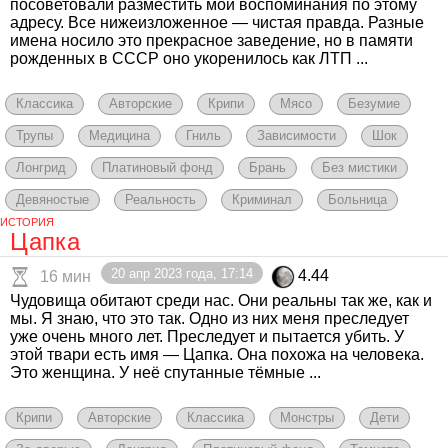
посоветовали разместить мои воспоминания по этому
адресу. Все нижеизложенное — чистая правда. Разные
имена носило это прекрасное заведение, но в памяти
рожденных в СССР оно укоренилось как ЛТП ...
Классика
Авторские
Крипи
Мясо
Безумие
Трупы
Медицина
Гниль
Зависимости
Шок
Лонгрид
Платиновый фонд
Брань
Без мистики
Девяностые
Реальность
Криминал
Больница
ИСТОРИЯ
Цапка
20 апр 2023 года, 17:14
4.44
16 мин
Чудовища обитают среди нас. Они реальны так же, как и
мы. Я знаю, что это так. Одно из них меня преследует
уже очень много лет. Преследует и пытается убить. У
этой твари есть имя — Цапка. Она похожа на человека.
Это женщина. У неё спутанные тёмные ...
Крипи
Авторские
Классика
Монстры
Дети