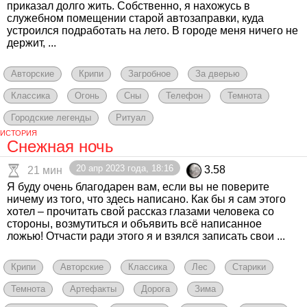
приказал долго жить. Собственно, я нахожусь в
служебном помещении старой автозаправки, куда
устроился подработать на лето. В городе меня ничего не
держит, ...
Авторские
Крипи
Загробное
За дверью
Классика
Огонь
Сны
Телефон
Темнота
Городские легенды
Ритуал
ИСТОРИЯ
Снежная ночь
20 апр 2023 года, 18:16
3.58
21 мин
Я буду очень благодарен вам, если вы не поверите
ничему из того, что здесь написано. Как бы я сам этого
хотел – прочитать свой рассказ глазами человека со
стороны, возмутиться и объявить всё написанное
ложью! Отчасти ради этого я и взялся записать свои ...
Крипи
Авторские
Классика
Лес
Старики
Темнота
Артефакты
Дорога
Зима