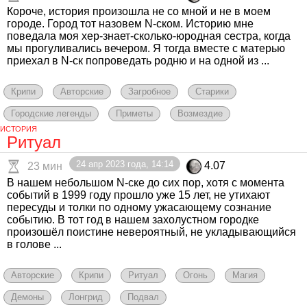
Короче, история произошла не со мной и не в моем
городе. Город тот назовем N-ском. Историю мне
поведала моя хер-знает-сколько-юродная сестра, когда
мы прогуливались вечером. Я тогда вместе с матерью
приехал в N-ск попроведать родню и на одной из ...
Крипи
Авторские
Загробное
Старики
Городские легенды
Приметы
Возмездие
ИСТОРИЯ
Ритуал
24 апр 2023 года, 14:14
4.07
23 мин
В нашем небольшом N-ске до сих пор, хотя с момента
событий в 1999 году прошло уже 15 лет, не утихают
пересуды и толки по одному ужасающему сознание
событию. В тот год в нашем захолустном городке
произошёл поистине невероятный, не укладывающийся
в голове ...
Авторские
Крипи
Ритуал
Огонь
Магия
Демоны
Лонгрид
Подвал