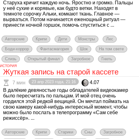
Старуха кричит каждую ночь. Яростно и громко. Пальцы
у неё сухие и корявые, как будто ветки. Находят в
темноте сорочку Альки, комкают ткань. Главное —
вырваться. Потом начинается еженощный ритуал —
принести ночной горшок, помочь спуститься с ...
Авторские
Крипи
Дети
Монстры
Лес
Боди-хоррор
Фантасмагория
Шок
На том свете
Слизь
Открытый финал
Загробное
Гниль
ИСТОРИЯ
Жуткая запись на старой кассете
23 апр 2023 года, 21:16
4.07
7 мин
В далёкие девяностые годы обладателей видеокамер
было пересчитать по пальцам. И мой отец очень
гордился этой редкой вещицей. Он мечтал поймать на
свою камеру какой-нибудь интересный момент, чтобы
можно было послать в телепрограмму «Сам себе
режиссёр». ...
Авторские
Крипи
Старики
Сны
Загробное