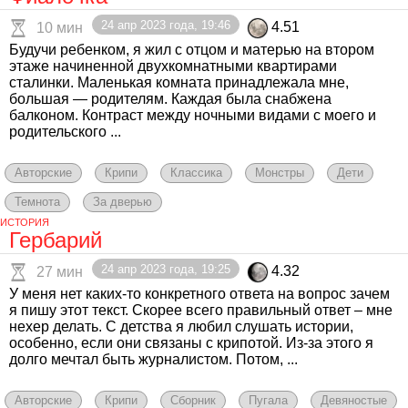
24 апр 2023 года, 19:46
4.51
10 мин
Будучи ребенком, я жил с отцом и матерью на втором
этаже начиненной двухкомнатными квартирами
сталинки. Маленькая комната принадлежала мне,
большая — родителям. Каждая была снабжена
балконом. Контраст между ночными видами с моего и
родительского ...
Авторские
Крипи
Классика
Монстры
Дети
Темнота
За дверью
ИСТОРИЯ
Гербарий
24 апр 2023 года, 19:25
4.32
27 мин
У меня нет каких-то конкретного ответа на вопрос зачем
я пишу этот текст. Скорее всего правильный ответ – мне
нехер делать. С детства я любил слушать истории,
особенно, если они связаны с крипотой. Из-за этого я
долго мечтал быть журналистом. Потом, ...
Авторские
Крипи
Сборник
Пугала
Девяностые