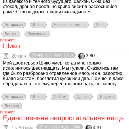
из далёкого и тёмного будущего, балкон. Окна без
стёкол, драная простыня криво висит в рассохшейся
раме. Сквозь дыры в ткани выглядывает ...
Авторские
Крипи
Нехорошее жильё
Окна
Балкон
Эксклюзив
ИСТОРИЯ
Шико
25 апр 2023 года, 15:10
3.80
20 мин
Мой двортерьер Шико умер, когда мне только
исполнилось шестнадцать. Мы гуляли. Оказались там,
где было разбросано отравленное мясо, и он, радостно
виляя хвостом, проглотил кусок или два. Помню, я даже
обрадовался, что ему перепало пожевать, поскольку ...
Авторские
Крипи
Собаки
Сделка
Ведьмы
Лонгрид
ИСТОРИЯ
Единственная непростительная вещь
25 апр 2023 года, 15:00
4.31
1 ч 50 мин