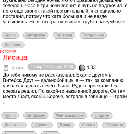
Буквально сегодня ночью люто порадовал домашний
телефон. Часа в три ночи звонит, я чуть не подскочил. У
него еще звонок такой пронзительный, я специально
поставил, потому что хата большая и не везде
услышишь. Но в этот раз услышал, трубка на тумбочке ...
Крипи
Авторские
Телефон
Загадочное
Короткие
ИСТОРИЯ
Лисица
20 апр 2023 года, 15:54
4.33
4 мин
До тебя никому не рассказывал. Ехал с другом в
Витебск. Друг — дальнобойщик, я — так, за компанию
увязался, делать нечего было. Рудню проехали. Он
срезать решил. По какой-то накатанной дороге. Он там
места знает, якобы. Короче, встряли в говнище — грязи
...
Крипи
Авторские
Фантасмагория
Старики
Животные
Деревня
Брань
Собаки
Оборотни