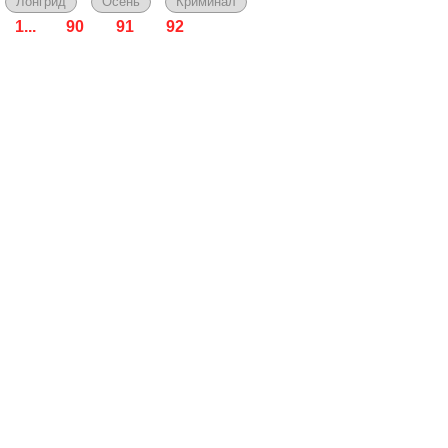
Лонгрид
Осень
Криминал
1...
90
91
92